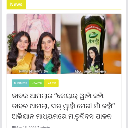
News
BUSINESS
HEALTH
LATEST
ଡାବର ଆମଲାର “କେୟାର୍ ୱାହାଁ ଜହାଁ
ଡାବର ଆମଲା, ଘର୍ ୱାହାଁ ମେରୀ ମାଁ ଜହାଁ”
ଅଭିଯାନ ମାଧ୍ୟମରେ ମାତୃଦିବସ ପାଳନ
May 13, 2026
admin