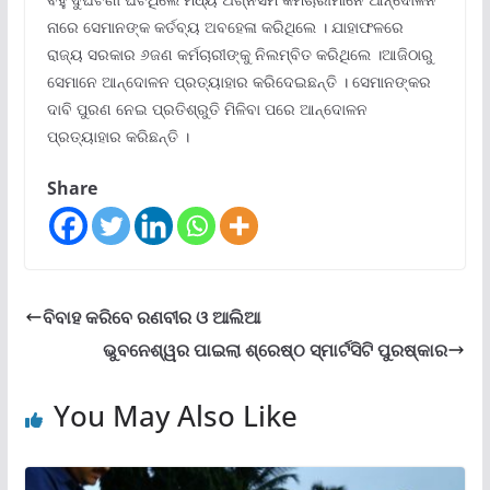
ନାରେ ସେମାନଙ୍କ କର୍ତବ୍ୟ ଅବହେଳା କରିଥିଲେ । ଯାହାଫଳରେ
ରାଜ୍ୟ ସରକାର ୬ଜଣ କର୍ମଚାରୀଙ୍କୁ ନିଲମ୍ବିତ କରିଥିଲେ ।ଆଜିଠାରୁ
ସେମାନେ ଆନ୍ଦୋଳନ ପ୍ରତ୍ୟାହାର କରିଦେଇଛନ୍ତି । ସେମାନଙ୍କର
ଦାବି ପୁରଣ ନେଇ ପ୍ରତିଶ୍ରୁତି ମିଳିବା ପରେ ଆନ୍ଦୋଳନ
ପ୍ରତ୍ୟାହାର କରିଛନ୍ତି ।
Share
ବିବାହ କରିବେ ରଣବୀର ଓ ଆଲିଆ
ଭୁବନେଶ୍ୱର ପାଇଲା ଶ୍ରେଷ୍ଠ ସ୍ମାର୍ଟସିଟି ପୁରଷ୍କାର
You May Also Like