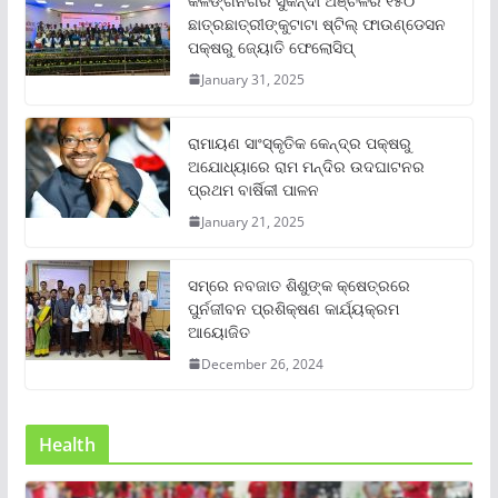
କଳିଙ୍ଗନଗର ସୁକିନ୍ଦା ଅଞ୍ଚଳର ୧୫୦
ଛାତ୍ରଛାତ୍ରୀଙ୍କୁଟାଟା ଷ୍ଟିଲ୍ ଫାଉଣ୍ଡେସନ
ପକ୍ଷରୁ ଜ୍ୟୋତି ଫେଲୋସିପ୍‌
January 31, 2025
ରାମାୟଣ ସାଂସ୍କୃତିକ କେନ୍ଦ୍ର ପକ୍ଷରୁ
ଅଯୋଧ୍ୟାରେ ରାମ ମନ୍ଦିର ଉଦଘାଟନର
ପ୍ରଥମ ବାର୍ଷିକୀ ପାଳନ
January 21, 2025
ସମ୍‌ରେ ନବଜାତ ଶିଶୁଙ୍କ କ୍ଷେତ୍ରରେ
ପୁର୍ନଜୀବନ ପ୍ରଶିକ୍ଷଣ କାର୍ଯ୍ୟକ୍ରମ
ଆୟୋଜିତ
December 26, 2024
Health