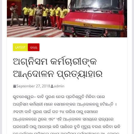
LATEST
ରାଜ୍ୟ
ଅଗ୍ନିସମ କର୍ମଚାରୀଙ୍କ
ଆନ୍ଦୋଳନ ପ୍ରତ୍ୟାହାର
September 27, 2018
admin
ଭୁବନେଶ୍ୱର– ଦାବି ପୁରଣ ନେଇ ପ୍ରତିଶ୍ରୁତି ମିଳିବା ପରେ
ଅଗ୍ନିସମ କର୍ମଚାରୀ ମାନେ ସେମାନଙ୍କର ଆନ୍ଦୋଳନରୁ ହଟିଛନ୍ତି ।
୬ଦଫା ଦାବି ପୁରଣ ପାଇଁ ଗତ ୨୪ ତାରିଖ ଠାରୁ ସେମାନେ
ଆନ୍ଦୋଳନରେ ଥିଲେ ଏବଂ ଏହି ଆନ୍ଦୋଳନ ସମୟରେ ରାଜ୍ୟରେ
ଘରପୋଡି ଠାରୁ ଆରମ୍ଭ କରି ପାଣିରେ ବୁଡି ମୃତ୍ୟୁ ବରଣ କରିବା ଭଳି
ବହୁ ଦୁର୍ଘଟଣା ଘଟିଥିଲେ ମଧ୍ୟ ଅଗ୍ନିସମ କର୍ମଚାରୀମାନେ ଆନ୍ଦୋଳନ