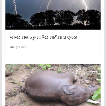
ନଜର ପକାନ୍ତୁ ଆଜିର ପାଣିପାଗ ସୂଚନା
July 4, 2021