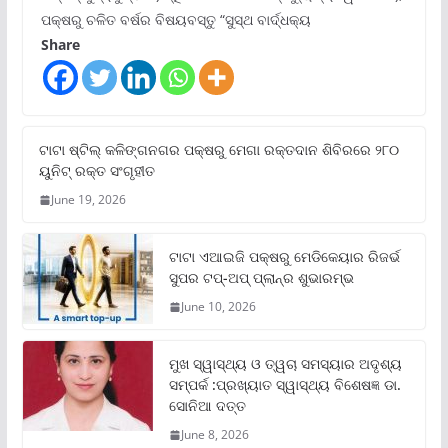
ପକ୍ଷରୁ ଚଳିତ ବର୍ଷର ବିଷୟବସ୍ତୁ “ସୁସ୍ଥ ବାର୍ଦ୍ଧକ୍ୟ
Share
ଟାଟା ଷ୍ଟିଲ୍‌ କଳିଙ୍ଗନଗର ପକ୍ଷରୁ ମେଗା ରକ୍ତଦାନ ଶିବିରରେ ୨୮୦
ୟୁନିଟ୍‌ ରକ୍ତ ସଂଗୃହୀତ
June 19, 2026
ଟାଟା ଏଆଇଜି ପକ୍ଷରୁ ମେଡିକେୟାର ରିଜର୍ଭ
ସୁପର ଟପ୍‌-ଅପ୍ ପ୍ଲାନ୍‌ର ଶୁଭାରମ୍ଭ
June 10, 2026
ମୁଖ ସ୍ୱାସ୍ଥ୍ୟ ଓ ତ୍ୱଚା ସମସ୍ୟାର ଅଦୃଶ୍ୟ
ସମ୍ପର୍କ :ପ୍ରଖ୍ୟାତ ସ୍ୱାସ୍ଥ୍ୟ ବିଶେଷଜ୍ଞ ଡା.
ସୋନିଆ ଦତ୍ତ
June 8, 2026