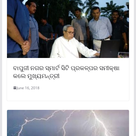
ବାପୁଜୀ ନଗର ସ୍ମାର୍ଟ ସିଟି ପ୍ରକଳ୍ପର ସମୀକ୍ଷା
କଲେ ମୁଖ୍ୟମନ୍ତ୍ରୀ
June 16, 2018