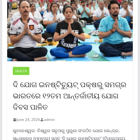
HEALTH
ଦି ଯୋଗ ଇନଷ୍ଟିଚ୍ୟୁଟ୍ ପକ୍ଷରୁ ସମଗ୍ର
ଭାରତରେ ୧୨ତମ ଆନ୍ତର୍ଜାତୀୟ ଯୋଗ
ଦିବସ ପାଳିତ
June 24, 2026
admin
ଭୁବନେଶ୍ୱର: ବିଶ୍ୱର ସବୁଠାରୁ ପୁରୁଣା ସଂଗଠିତ ଯୋଗ କେନ୍ଦ୍ର,
ସାନ୍ତାକ୍ରୁଜ୍ (ମୁମ୍ବାଇ) ସ୍ଥିତ ‘ଦି ଯୋଗ ଇନଷ୍ଟିଚ୍ୟୁଟ୍‌’ (ଟିୱାଇଆଇ),