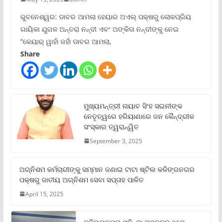
ଭୁବନେଶ୍ୱର: ଡାବର ଆମଲା ହେୟାର ଅଏଲ୍ ପକ୍ଷରୁ ଲୋକପ୍ରିୟ
ଗାୟିକା ଯୁଗଳ ଅନ୍ତରା ନନ୍ଦୀ ଏବଂ ଅଙ୍କିତା ନନ୍ଦୀଙ୍କୁ ନେଇ
“କେୟାର୍ ୱାହାଁ ଜହାଁ ଡାବର ଆମଲା,
Share
ମୁଖ୍ୟମନ୍ତ୍ରୀ ନାୟାବ ସିଂହ ସଇନୀଙ୍କ
ନେତୃତ୍ୱରେ ହରିୟାଣାରେ ଜନ କୈନ୍ଦ୍ରୀକ
ସଂସ୍କାର ତ୍ୱରାନ୍ୱିତ
September 3, 2025
ଅଗ୍ନିଶମ କର୍ମଚାରୀଙ୍କୁ ସମ୍ମାନ ଜଣାଇ ଟାଟା ଷ୍ଟିଲ କଳିଙ୍ଗନଗର
ପକ୍ଷରୁ ଜାତୀୟ ଅଗ୍ନିଶମ ସେବା ସପ୍ତାହ ପାଳିତ
April 15, 2025