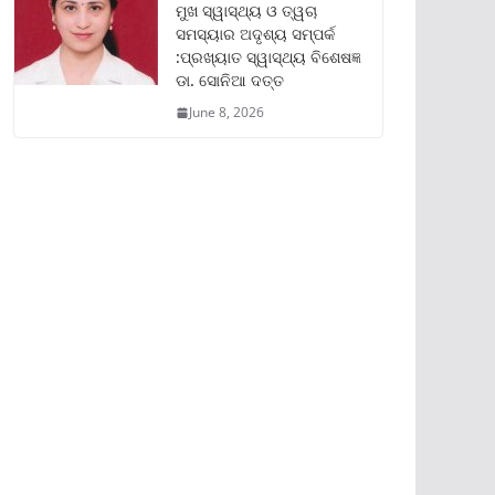
ମୁଖ ସ୍ୱାସ୍ଥ୍ୟ ଓ ତ୍ୱଚା
ସମସ୍ୟାର ଅଦୃଶ୍ୟ ସମ୍ପର୍କ
:ପ୍ରଖ୍ୟାତ ସ୍ୱାସ୍ଥ୍ୟ ବିଶେଷଜ୍ଞ
ଡା. ସୋନିଆ ଦତ୍ତ
June 8, 2026