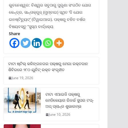
ଭୁବନେଶ୍ୱର: ବିଶ୍ୱର ସବୁଠାରୁ ପୁରୁଣା ସଂଗଠିତ ଯୋଗ
କେନ୍ଦ୍ର, ସାନ୍ତାକ୍ରୁଜ୍ (ମୁମ୍ବାଇ) ସ୍ଥିତ ‘ଦି ଯୋଗ
ଇନଷ୍ଟିଚ୍ୟୁଟ୍‌’ (ଟିୱାଇଆଇ), ପକ୍ଷରୁ ଚଳିତ ବର୍ଷର
ବିଷୟବସ୍ତୁ “ସୁସ୍ଥ ବାର୍ଦ୍ଧକ୍ୟ
Share
ଟାଟା ଷ୍ଟିଲ୍‌ କଳିଙ୍ଗନଗର ପକ୍ଷରୁ ମେଗା ରକ୍ତଦାନ
ଶିବିରରେ ୨୮୦ ୟୁନିଟ୍‌ ରକ୍ତ ସଂଗୃହୀତ
June 19, 2026
ଟାଟା ଏଆଇଜି ପକ୍ଷରୁ
ମେଡିକେୟାର ରିଜର୍ଭ ସୁପର ଟପ୍‌-
ଅପ୍ ପ୍ଲାନ୍‌ର ଶୁଭାରମ୍ଭ
June 10, 2026