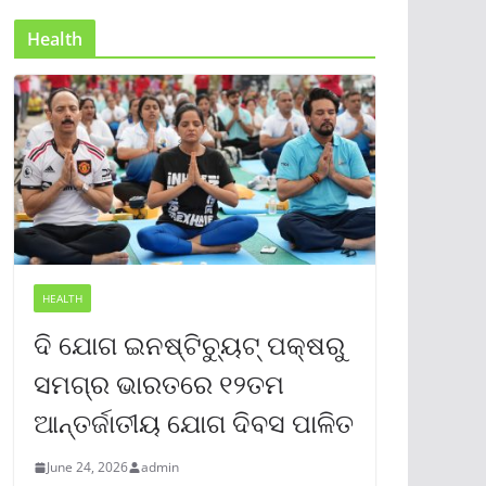
Health
HEALTH
ଦି ଯୋଗ ଇନଷ୍ଟିଚ୍ୟୁଟ୍ ପକ୍ଷରୁ
ସମଗ୍ର ଭାରତରେ ୧୨ତମ
ଆନ୍ତର୍ଜାତୀୟ ଯୋଗ ଦିବସ ପାଳିତ
June 24, 2026
admin