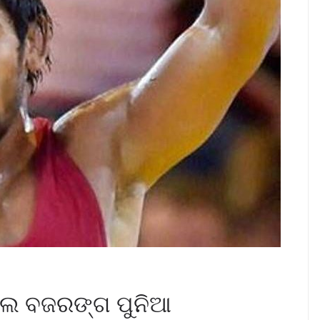
େ ବଜରଙ୍ଗ ପୁନିଆ