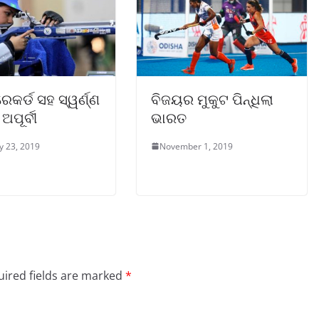
ରେକର୍ଡ ସହ ସ୍ୱର୍ଣ୍ଣ
ବିଜୟର ମୁକୁଟ ପିନ୍ଧିଲା
ଅପୂର୍ବୀ
ଭାରତ
y 23, 2019
November 1, 2019
ired fields are marked
*