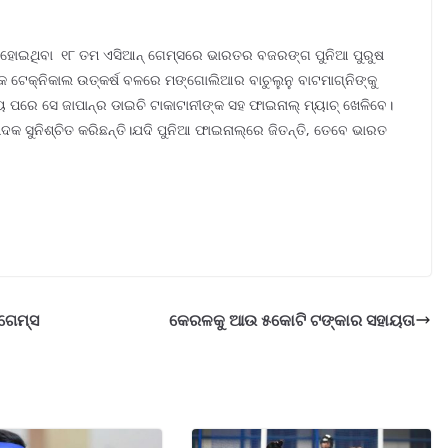
ିତ ହୋଇଥିବା ୧୮ ତମ ଏସିଆନ୍‌ ଗେମ୍‌ସରେ ଭାରତର ବଜରଙ୍ଗ ପୁନିଆ ପୁରୁଷ
୍କ ଟେକ୍ନିକାଲ ଉତ୍କର୍ଷ ବଳରେ ମଙ୍ଗୋଲିଆର ବାଚୁଲୁନୁ ବାଟମାଗ୍‌ନିଙ୍କୁ
ପରେ ସେ ଜାପାନ୍‌ର ଡାଇଚି ଟାକାଟାନୀଙ୍କ ସହ ଫାଇନାଲ୍‌ ମ୍ୟାଚ୍‌ ଖେଳିବେ।
କ ସୁନିଶ୍ଚିତ କରିଛନ୍ତି।ଯଦି ପୁନିଆ ଫାଇନାଲ୍‌ରେ ଜିତନ୍ତି, ତେବେ ଭାରତ
 ଗେମ୍ସ
କେରଳକୁ ଆଉ ୫କୋଟି ଟଙ୍କାର ସହାୟତା