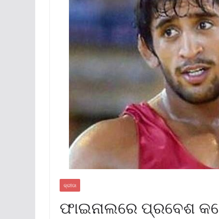
କ୍ରୀଡା
ଫାଇନାଲରେ ପ୍ରବେଶ କଲ