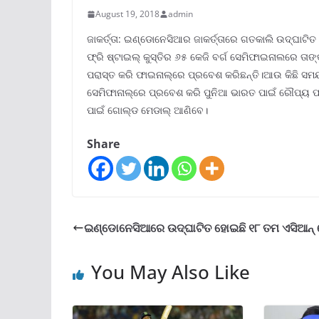
August 19, 2018
admin
ଜାକର୍ତ୍ତା: ଇଣ୍ଡୋନେସିଆର ଜାକର୍ତ୍ତାରେ ଗତକାଲି ଉଦ୍‌ଘାଟ
ଫ୍ରି ଷ୍ଟାଇଲ୍‌ କୁସ୍ତିର ୬୫ କେଜି ବର୍ଗ ସେମିଫାଇନାଲରେ ତାଙ
ପରାସ୍ତ କରି ଫାଇନାଲ୍‌ରେ ପ୍ରବେଶ କରିଛନ୍ତି।ଆଉ କିଛି ସମୟ 
ସେମିଫାନାଲ୍‌ରେ ପ୍ରବେଶ କରି ପୁନିଆ ଭାରତ ପାଇଁ ରୌପ୍ୟ ପଦ
ପାଇଁ ଗୋଲ୍ଡ ମେଡାଲ୍ ଆଣିବେ।
Share
ଇଣ୍ଡୋନେସିଆରେ ଉଦ୍‌ଘାଟିତ ହୋଇଛି ୧୮ ତମ ଏସିଆନ୍‌
You May Also Like