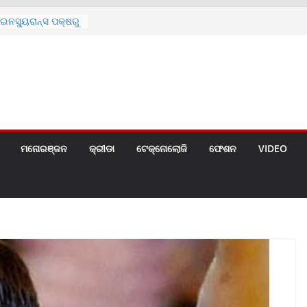
ନସ୍ୟୁରାନ୍ସ ପକ୍ଷରୁ
 ନେଇ ପ୍ରସ୍ତୁତ ନୂଆ
ନ୍ମୋଚିତ
ାରଙ୍କୁ ଚେୟାର ମାଡ଼
ରେ ସ୍କୁଲ ଛୁଟି
ୁଣୀର ମୃତ୍ୟୁ
଼ିତଙ୍କୁ ହତ୍ୟା,
ଆକ୍ରମଣର ଧମକ
ମନୋରଞ୍ଜନ
କ୍ରୀଡା
ଟେକ୍ନୋଲୋଜି
ଫେଶନ
VIDEO