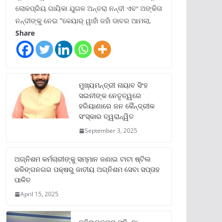
ଲୋକପ୍ରିୟ ଗାୟିକା ଯୁଗଳ ଅନ୍ତରା ନନ୍ଦୀ ଏବଂ ଅଙ୍କିତା
ନନ୍ଦୀଙ୍କୁ ନେଇ “କେୟାର୍ ୱାହାଁ ଜହାଁ ଡାବର ଆମଲା,
Share
ମୁଖ୍ୟମନ୍ତ୍ରୀ ନାୟାବ ସିଂହ
ସଇନୀଙ୍କ ନେତୃତ୍ୱରେ
ହରିୟାଣାରେ ଜନ କୈନ୍ଦ୍ରୀକ
ସଂସ୍କାର ତ୍ୱରାନ୍ୱିତ
September 3, 2025
ଅଗ୍ନିଶମ କର୍ମଚାରୀଙ୍କୁ ସମ୍ମାନ ଜଣାଇ ଟାଟା ଷ୍ଟିଲ
କଳିଙ୍ଗନଗର ପକ୍ଷରୁ ଜାତୀୟ ଅଗ୍ନିଶମ ସେବା ସପ୍ତାହ
ପାଳିତ
April 15, 2025