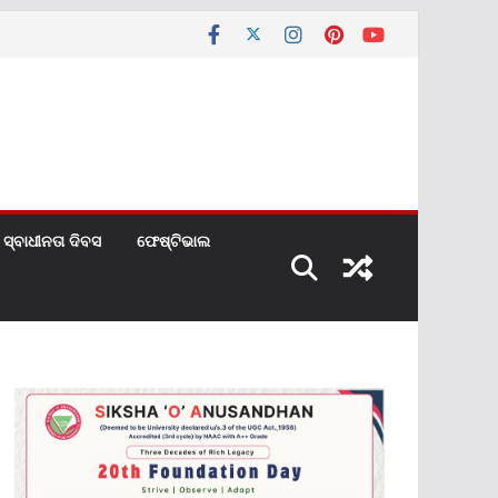
ସ୍ବାଧୀନତା ଦିବସ
ଫେଷ୍ଟିଭାଲ