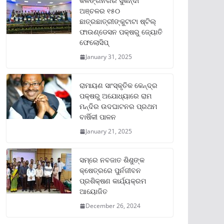
କଳିଙ୍ଗନଗର ସୁକିନ୍ଦା
ଅଞ୍ଚଳର ୧୫୦
ଛାତ୍ରଛାତ୍ରୀଙ୍କୁଟାଟା ଷ୍ଟିଲ୍
ଫାଉଣ୍ଡେସନ ପକ୍ଷରୁ ଜ୍ୟୋତି
ଫେଲୋସିପ୍‌
January 31, 2025
ରାମାୟଣ ସାଂସ୍କୃତିକ କେନ୍ଦ୍ର
ପକ୍ଷରୁ ଅଯୋଧ୍ୟାରେ ରାମ
ମନ୍ଦିର ଉଦଘାଟନର ପ୍ରଥମ
ବାର୍ଷିକୀ ପାଳନ
January 21, 2025
ସମ୍‌ରେ ନବଜାତ ଶିଶୁଙ୍କ
କ୍ଷେତ୍ରରେ ପୁର୍ନଜୀବନ
ପ୍ରଶିକ୍ଷଣ କାର୍ଯ୍ୟକ୍ରମ
ଆୟୋଜିତ
December 26, 2024