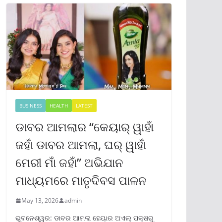
BUSINESS
HEALTH
LATEST
ଡାବର ଆମଲାର “କେୟାର୍ ୱାହାଁ
ଜହାଁ ଡାବର ଆମଲା, ଘର୍ ୱାହାଁ
ମେରୀ ମାଁ ଜହାଁ” ଅଭିଯାନ
ମାଧ୍ୟମରେ ମାତୃଦିବସ ପାଳନ
May 13, 2026
admin
ଭୁବନେଶ୍ୱର: ଡାବର ଆମଲା ହେୟାର ଅଏଲ୍ ପକ୍ଷରୁ