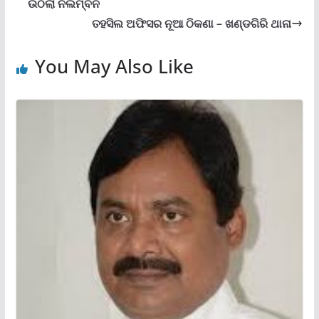
ଉଠିଲା ନିଲମ୍ବନ
ତହସିଲ ଅଫିସର ନୂଆ ଠିକଣା – ଖଣ୍ଡଗିରି ଥାନା
You May Also Like