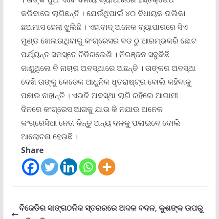
କରିବାରେ ଲାଗିଛନ୍ତି । ଯେଉଁଥିପାଇଁ ୪୦ ବିଧାୟକ ତାଲିକା
ଛଅମାସ ହେଲା ଝୁଲିଛି । ଏହାବାଦ୍‍ ଅନେକ ବ୍ୟାପାରରେ ସିଏ
ମୁଣ୍ଡ ଖେଳାଉଥିବାରୁ କଂଗ୍ରେସର ବଡ ଠୁ ଆରମ୍ଭକରି ଛୋଟ
ପର୍ଯ୍ୟନ୍ତ ସମସ୍ତେ ଚିଡିଗଲେଣି । ନିରଞ୍ଜନ ସବୁକିଛି
ଜାଣୁଥିଲେ ବି ନାଚାର ଅବସ୍ଥାରେ ଅଛନ୍ତି । ତାଙ୍କର ଅବସ୍ଥା
ଦେଖି ତାଙ୍କୁ କେତେକ ଆଧୁନିକ ଧୃତରାଷ୍ଟ୍ର ବୋଲି କହିବାକୁ
ପଛାଉ ନାହାନ୍ତି । ଏଭଳି ଅବସ୍ଥା ଲାଗି ରହିଲେ ଆଗାମୀ
ଦିନରେ କଂଗ୍ରେସ ଆଗକୁ ଯାଉ କି ନଯାଉ ଅନେକ
କଂଗ୍ରେସିଆ ନେତା କିନ୍ତୁ ଅନ୍ୟ ଦଳକୁ ପଳାଇବେ ବୋଲି
ଆଲୋଚନା ହେଉଛି ।
Share
ବିଜେଡିର ସାଙ୍ଗଠନିକ ସ୍ତରରରେ ଅଦଳ ବଦଳ, କୁଶଙ୍କ ଉପରୁ