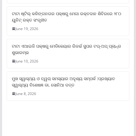
ଟାଟା ଷ୍ଟିଲ୍‌ କଳିଙ୍ଗନଗର ପକ୍ଷରୁ ମେଗା ରକ୍ତଦାନ ଶିବିରରେ ୨୮୦
ୟୁନିଟ୍‌ ରକ୍ତ ସଂଗୃହୀତ
June 19, 2026
ଟାଟା ଏଆଇଜି ପକ୍ଷରୁ ମେଡିକେୟାର ରିଜର୍ଭ ସୁପର ଟପ୍‌-ଅପ୍ ପ୍ଲାନ୍‌ର
ଶୁଭାରମ୍ଭ
June 10, 2026
ମୁଖ ସ୍ୱାସ୍ଥ୍ୟ ଓ ତ୍ୱଚା ସମସ୍ୟାର ଅଦୃଶ୍ୟ ସମ୍ପର୍କ :ପ୍ରଖ୍ୟାତ
ସ୍ୱାସ୍ଥ୍ୟ ବିଶେଷଜ୍ଞ ଡା. ସୋନିଆ ଦତ୍ତ
June 8, 2026