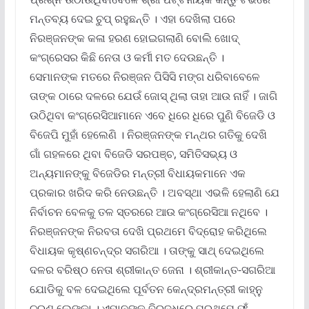
ମନ୍ତବ୍ୟ ଦେଇ ଚୁପ୍‍ ରହୁଛନ୍ତି । ଏହା ଦେଖିଲା ପରେ
ନିରଞ୍ଜନଙ୍କ କଳା ହରଣ ହୋଇଗଲାଣି ବୋଲି ଖୋଦ୍‍
କଂଗ୍ରେସର କିଛି ନେତା ଓ କର୍ମୀ ମତ ଦେଉଛନ୍ତି ।
ସେମାନଙ୍କ ମତରେ ନିରଞ୍ଜନ ପିସିସି ମଙ୍ଗ ଧରିବାବେଳେ
ତାଙ୍କ ଠାରେ ଦଳରେ ଯେଉଁ ଜୋସ୍‍ ଥିଲା ତାହା ଆଉ ନାହିଁ । ଜାଗି
ଉଠିଥିବା କଂଗ୍ରେସିଆମାନେ ଏବେ ଧିରେ ଧିରେ ପୁଣି ବିଜେଡି ଓ
ବିଜେପି ମୁହାଁ ହେଲେଣି । ନିରଞ୍ଜନଙ୍କ ମନ୍ଥର ଗତିକୁ ଦେଖି
ଗାଁ ଗହଳରେ ଥିବା ବିଜେଡି ସରପଞ୍ଚ, ସମିତିସଭ୍ୟ ଓ
ଅନ୍ୟମାନଙ୍କୁ ବିଜେଡିର ମନ୍ତ୍ରୀ ବିଧାୟକମାନେ ଏକ
ପ୍ରକାର ଖରିଦ କରି ନେଉଛନ୍ତି । ଅବସ୍ଥା ଏଭଳି ହେଲାଣି ଯେ
ନିର୍ବାଚନ ବେଳକୁ ତଳ ସ୍ତରରେ ଆଉ କଂଗ୍ରେସିଆ ନଥିବେ ।
ନିରଞ୍ଜନଙ୍କ ନିରବତା ଦେଖି ପ୍ରଥମେ ବିଦ୍ରୋହ କରିଥିଲେ
ବିଧାୟକ କୃଷ୍ଣଚନ୍ଦ୍ର ସଗରିଆ । ତାଙ୍କୁ ସାଥ୍‍ ଦେଇଥିଲେ
ଦଳର ବରିଷ୍ଠ ନେତା ଶ୍ରୀକାନ୍ତ ଜେନା । ଶ୍ରୀକାନ୍ତ-ସଗରିଆ
ଯୋଡିକୁ ବଳ ଦେଇଥିଲେ ପୂର୍ବତନ କେନ୍ଦ୍ରମନ୍ତ୍ରୀ କାହ୍ନୁ
ଚରଣ ଲେଙ୍କା । ଏମାନଙ୍କ ବିରୁଦ୍ଧରେ ପ୍ରଥମେ ଫଁ