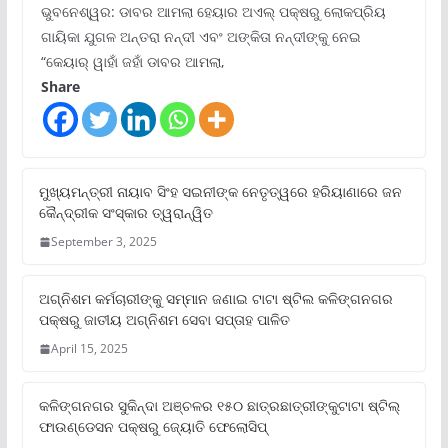
ଭୁବନେଶ୍ୱର: ଡାବର ଆମଲା ହେୟାର ଅଏଲ୍ ପକ୍ଷରୁ ଲୋକପ୍ରିୟ
ଗାୟିକା ଯୁଗଳ ଅନ୍ତରା ନନ୍ଦୀ ଏବଂ ଅଙ୍କିତା ନନ୍ଦୀଙ୍କୁ ନେଇ
“କେୟାର୍ ୱାହାଁ ଜହାଁ ଡାବର ଆମଲା,
Share
ମୁଖ୍ୟମନ୍ତ୍ରୀ ନାୟାବ ସିଂହ ସଇନୀଙ୍କ ନେତୃତ୍ୱରେ ହରିୟାଣାରେ ଜନ
କୈନ୍ଦ୍ରୀକ ସଂସ୍କାର ତ୍ୱରାନ୍ୱିତ
September 3, 2025
ଅଗ୍ନିଶମ କର୍ମଚାରୀଙ୍କୁ ସମ୍ମାନ ଜଣାଇ ଟାଟା ଷ୍ଟିଲ କଳିଙ୍ଗନଗର
ପକ୍ଷରୁ ଜାତୀୟ ଅଗ୍ନିଶମ ସେବା ସପ୍ତାହ ପାଳିତ
April 15, 2025
କଳିଙ୍ଗନଗର ସୁକିନ୍ଦା ଅଞ୍ଚଳର ୧୫୦ ଛାତ୍ରଛାତ୍ରୀଙ୍କୁଟାଟା ଷ୍ଟିଲ୍
ଫାଉଣ୍ଡେସନ ପକ୍ଷରୁ ଜ୍ୟୋତି ଫେଲୋସିପ୍‌