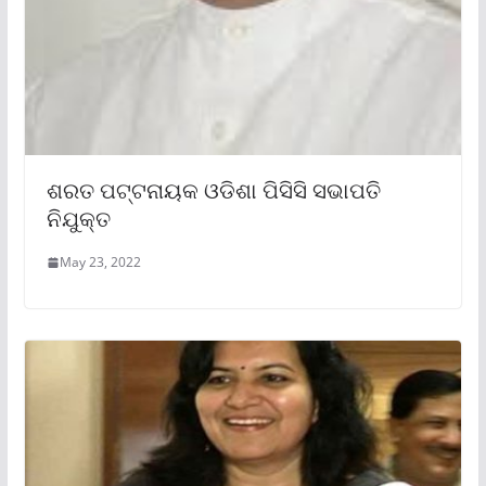
ଶରତ ପଟ୍ଟନାୟକ ଓଡିଶା ପିସିସି ସଭାପତି
ନିଯୁକ୍ତ
May 23, 2022