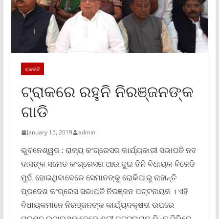
ରାଜନୀତି
ଟ୍ରାକରେ ରହୁନି ନିରଞ୍ଜନଙ୍କ
ଗାଡି
January 15, 2019
admin
ଭୁବନେଶ୍ୱର : ରାଜ୍ୟ କଂଗ୍ରେସର କାର୍ଯ୍ୟକାରୀ ସଭାପତି ନବ
ଦାସଙ୍କ ସମେତ କଂଗ୍ରେସର ଆଉ ଦୁଇ ତିନି ବିଧାୟକ ବିଜେଡି
ମୁହାଁ ହୋଇଥିବାବେଳେ ସେମାନଙ୍କୁ ରୋକିପାରୁ ନାହାନ୍ତି
ପ୍ରଦେଶ କଂଗ୍ରେସ ସଭାପତି ନିରଞ୍ଜନ ପଟ୍ଟନାୟକ । ଏହି
ବିଧାୟକମାନେ ନିରଞ୍ଜନଙ୍କ କାର୍ଯ୍ୟଦକ୍ଷତା ଉପରେ
ପ୍ରଶ୍ନ ଉଠାଉଥିବାବେଳେ ଶ୍ରୀ ପଟ୍ଟନାୟକ କିନ୍ତୁ ଟିଭିରେ