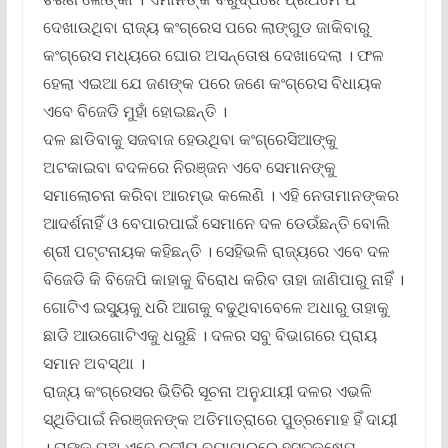
ଦେଖାଉଥିବା ରାଜ୍ୟ କଂଗ୍ରେସ ପରେ ଲାଙ୍ଗୁଡ ଜାକିବାରୁ
କଂଗ୍ରେସ ମଧ୍ୟରେ ଘୋର ଅସନ୍ତୋଷ ଦେଖାଦେଲା । ଫଳ
ହେଲା ଏଇଆ ଯେ ଜଣଙ୍କ ପରେ ଜଣେ କଂଗ୍ରେସ ବିଧାୟକ
ଏବେ ବିଜେଡି ମୁହାଁ ହୋଇଛନ୍ତି ।
ଦଳ ଛାଡିବାକୁ ସଜବାଜ ହେଉଥିବା କଂଗ୍ରେସିଆଙ୍କୁ
ଅଟକାଇବା ବଦଳରେ ନିରଞ୍ଜନ ଏବେ ସେମାନଙ୍କୁ
ସମାଲୋଚନା କରିବା ଆରମ୍ଭ କଲେଣି । ଏହି ନେତାମାନଙ୍କର
ଆଦର୍ଶନାହିଁ ଓ ବେପାରପାଇଁ ସେମାନେ ଦଳ ଡେଉଁଛନ୍ତି ବୋଲି
ଶ୍ରୀ ପଟ୍ଟନାୟକ କହିଛନ୍ତି । ସେହିଭଳି ରାଜ୍ୟରେ ଏବେ ଦଳ
ବିଜେଡି କି ବିଜେପି କାହାକୁ ବିରୋଧ କରିବ ତାହା ଜାଣିପାରୁ ନାହିଁ ।
ଗୋଟିଏ ଇସ୍ୟୁକୁ ଧରି ଆଗକୁ ବଢୁଥିବାବେଳେ ଅଧାରୁ ତାହାକୁ
ଛାଡି ଆଉଗୋଟିଏକୁ ଧରୁଛି । ଦଳର ସବୁ ବିଭାଗରେ ପ୍ରାୟ
ସମାନ ଅବସ୍ଥା ।
ରାଜ୍ୟ କଂଗ୍ରେସର ଭିତିରି ସୂଚନା ଅନୁଯାୟୀ ଦଳର ଏଭଳି
ସ୍ଥିତିପାଇଁ ନିରଞ୍ଜନଙ୍କ ଅତିମାତ୍ରାରେ ପୁତ୍ରମୋହ ହିଁ ଦାୟୀ
। ତାଙ୍କ ପୁଅ ଏବେ ଦଳୀୟ ବ୍ୟାପାରରେ ହସ୍ତକ୍ଷେପ