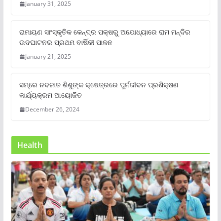
January 31, 2025
ରାମାୟଣ ସାଂସ୍କୃତିକ କେନ୍ଦ୍ର ପକ୍ଷରୁ ଅଯୋଧ୍ୟାରେ ରାମ ମନ୍ଦିର
ଉଦଘାଟନର ପ୍ରଥମ ବାର୍ଷିକୀ ପାଳନ
January 21, 2025
ସମ୍‌ରେ ନବଜାତ ଶିଶୁଙ୍କ କ୍ଷେତ୍ରରେ ପୁର୍ନଜୀବନ ପ୍ରଶିକ୍ଷଣ
କାର୍ଯ୍ୟକ୍ରମ ଆୟୋଜିତ
December 26, 2024
Health