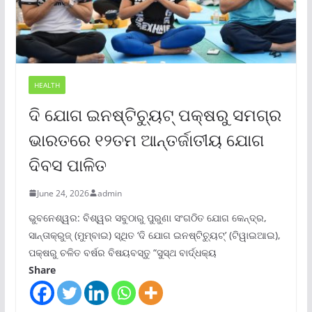
HEALTH
ଦି ଯୋଗ ଇନଷ୍ଟିଚ୍ୟୁଟ୍ ପକ୍ଷରୁ ସମଗ୍ର
ଭାରତରେ ୧୨ତମ ଆନ୍ତର୍ଜାତୀୟ ଯୋଗ
ଦିବସ ପାଳିତ
June 24, 2026
admin
ଭୁବନେଶ୍ୱର: ବିଶ୍ୱର ସବୁଠାରୁ ପୁରୁଣା ସଂଗଠିତ ଯୋଗ କେନ୍ଦ୍ର,
ସାନ୍ତାକ୍ରୁଜ୍ (ମୁମ୍ବାଇ) ସ୍ଥିତ ‘ଦି ଯୋଗ ଇନଷ୍ଟିଚ୍ୟୁଟ୍‌’ (ଟିୱାଇଆଇ),
ପକ୍ଷରୁ ଚଳିତ ବର୍ଷର ବିଷୟବସ୍ତୁ “ସୁସ୍ଥ ବାର୍ଦ୍ଧକ୍ୟ
Share