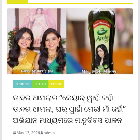
BUSINESS
HEALTH
LATEST
ଡାବର ଆମଲାର “କେୟାର୍ ୱାହାଁ ଜହାଁ
ଡାବର ଆମଲା, ଘର୍ ୱାହାଁ ମେରୀ ମାଁ ଜହାଁ”
ଅଭିଯାନ ମାଧ୍ୟମରେ ମାତୃଦିବସ ପାଳନ
May 13, 2026
admin