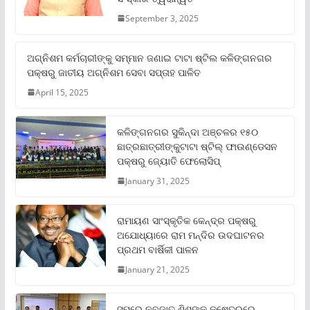
September 3, 2025
ଅଗ୍ନିଶମ କର୍ମଚାରୀଙ୍କୁ ସମ୍ମାନ ଜଣାଇ ଟାଟା ଷ୍ଟିଲ କଳିଙ୍ଗନଗର
ପକ୍ଷରୁ ଜାତୀୟ ଅଗ୍ନିଶମ ସେବା ସପ୍ତାହ ପାଳିତ
April 15, 2025
କଳିଙ୍ଗନଗର ସୁକିନ୍ଦା ଅଞ୍ଚଳର ୧୫୦
ଛାତ୍ରଛାତ୍ରୀଙ୍କୁଟାଟା ଷ୍ଟିଲ୍ ଫାଉଣ୍ଡେସନ
ପକ୍ଷରୁ ଜ୍ୟୋତି ଫେଲୋସିପ୍‌
January 31, 2025
ରାମାୟଣ ସାଂସ୍କୃତିକ କେନ୍ଦ୍ର ପକ୍ଷରୁ
ଅଯୋଧ୍ୟାରେ ରାମ ମନ୍ଦିର ଉଦଘାଟନର
ପ୍ରଥମ ବାର୍ଷିକୀ ପାଳନ
January 21, 2025
ସମ୍‌ରେ ନବଜାତ ଶିଶୁଙ୍କ କ୍ଷେତ୍ରରେ