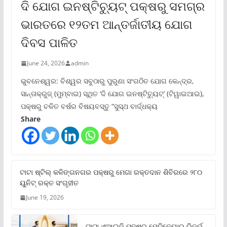
ଦି ଯୋଗ ଇନଷ୍ଟିଚ୍ୟୁଟ୍ ପକ୍ଷରୁ ସମଗ୍ର
ଭାରତରେ ୧୨ତମ ଆନ୍ତର୍ଜାତୀୟ ଯୋଗ
ଦିବସ ପାଳିତ
June 24, 2026
admin
ଭୁବନେଶ୍ୱର: ବିଶ୍ୱର ସବୁଠାରୁ ପୁରୁଣା ସଂଗଠିତ ଯୋଗ କେନ୍ଦ୍ର,
ସାନ୍ତାକ୍ରୁଜ୍ (ମୁମ୍ବାଇ) ସ୍ଥିତ ‘ଦି ଯୋଗ ଇନଷ୍ଟିଚ୍ୟୁଟ୍‌’ (ଟିୱାଇଆଇ),
ପକ୍ଷରୁ ଚଳିତ ବର୍ଷର ବିଷୟବସ୍ତୁ “ସୁସ୍ଥ ବାର୍ଦ୍ଧକ୍ୟ
Share
ଟାଟା ଷ୍ଟିଲ୍‌ କଳିଙ୍ଗନଗର ପକ୍ଷରୁ ମେଗା ରକ୍ତଦାନ ଶିବିରରେ ୨୮୦
ୟୁନିଟ୍‌ ରକ୍ତ ସଂଗୃହୀତ
June 19, 2026
ଟାଟା ଏଆଇଜି ପକ୍ଷରୁ ମେଡିକେୟାର ରିଜର୍ଭ