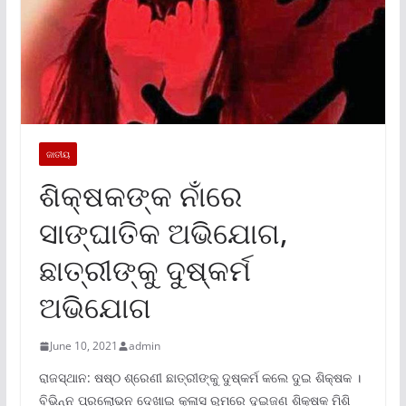
ଜାତୀୟ
ଶିକ୍ଷକଙ୍କ ନାଁରେ
ସାଙ୍ଘାତିକ ଅଭିଯୋଗ,
ଛାତ୍ରୀଙ୍କୁ ଦୁଷ୍କର୍ମ
ଅଭିଯୋଗ
June 10, 2021
admin
ରାଜସ୍ଥାନ: ଷଷ୍ଠ ଶ୍ରେଣୀ ଛାତ୍ରୀଙ୍କୁ ଦୁଷ୍କର୍ମ କଲେ ଦୁଇ ଶିକ୍ଷକ ।
ବିଭିନ୍ନ ପ୍ରଲୋଭନ ଦେଖାଇ କ୍ଳାସ ରୁମରେ ଦୁଇଜଣ ଶିକ୍ଷକ ମିଶି