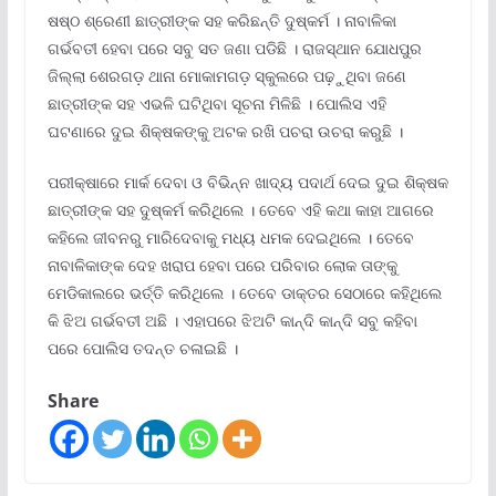
ଷଷ୍ଠ ଶ୍ରେଣୀ ଛାତ୍ରୀଙ୍କ ସହ କରିଛନ୍ତି ଦୁଷ୍କର୍ମ । ନାବାଳିକା
ଗର୍ଭବତୀ ହେବା ପରେ ସବୁ ସତ ଜଣା ପଡିଛି । ରାଜସ୍ଥାନ ଯୋଧପୁର
ଜିଲ୍ଲା ଶେରଗଡ଼ ଥାନା ମୋକାମଗଡ଼ ସ୍କୁଲରେ ପଢ଼ୁଥିବା ଜଣେ
ଛାତ୍ରୀଙ୍କ ସହ ଏଭଳି ଘଟିଥିବା ସୂଚନା ମିଳିଛି । ପୋଲିସ ଏହି
ଘଟଣାରେ ଦୁଇ ଶିକ୍ଷକଙ୍କୁ ଅଟକ ରଖି ପଚରା ଉଚରା କରୁଛି ।
ପରୀକ୍ଷାରେ ମାର୍କ ଦେବା ଓ ବିଭିନ୍ନ ଖାଦ୍ୟ ପଦାର୍ଥ ଦେଇ ଦୁଇ ଶିକ୍ଷକ
ଛାତ୍ରୀଙ୍କ ସହ ଦୁଷ୍କର୍ମ କରିଥିଲେ । ତେବେ ଏହି କଥା କାହା ଆଗରେ
କହିଲେ ଜୀବନରୁ ମାରିଦେବାକୁ ମଧ୍ୟ ଧମକ ଦେଇଥିଲେ । ତେବେ
ନାବାଳିକାଙ୍କ ଦେହ ଖରାପ ହେବା ପରେ ପରିବାର ଲୋକ ତାଙ୍କୁ
ମେଡିକାଲରେ ଭର୍ତ୍ତି କରିଥିଲେ । ତେବେ ଡାକ୍ତର ସେଠାରେ କହିଥିଲେ
କି ଝିଅ ଗର୍ଭବତୀ ଅଛି । ଏହାପରେ ଝିଅଟି କାନ୍ଦି କାନ୍ଦି ସବୁ କହିବା
ପରେ ପୋଲିସ ତଦନ୍ତ ଚଳାଇଛି ।
Share