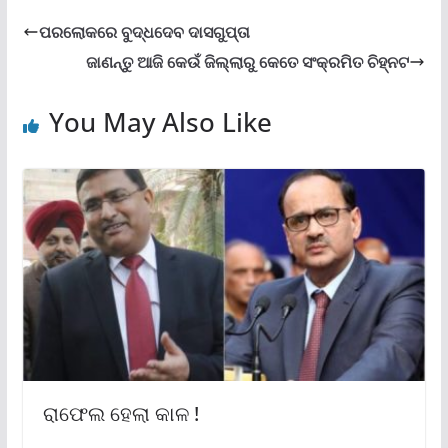
ପରଲୋକରେ ବୁଦ୍ଧଦେବ ଦାସଗୁପ୍ତା
ଜାଣନ୍ତୁ ଆଜି କେଉଁ ଜିଲ୍ଲାରୁ କେତେ ସଂକ୍ରମିତ ଚିହ୍ନଟ
You May Also Like
ରାଫେଲ ହେଲା କାଳ !