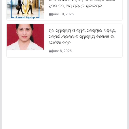
ସୁପର ଟପ୍‌-ଅପ୍ ପ୍ଲାନ୍‌ର ଶୁଭାରମ୍ଭ
June 10, 2026
ମୁଖ ସ୍ୱାସ୍ଥ୍ୟ ଓ ତ୍ୱଚା ସମସ୍ୟାର ଅଦୃଶ୍ୟ
ସମ୍ପର୍କ :ପ୍ରଖ୍ୟାତ ସ୍ୱାସ୍ଥ୍ୟ ବିଶେଷଜ୍ଞ ଡା.
ସୋନିଆ ଦତ୍ତ
June 8, 2026