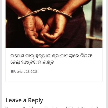
ଉମେଶ ପାଲ୍ ହତ୍ୟାକାଣ୍ଡ ମାମଲାରେ ଗିରଫ
ହେଲା ମାଷ୍ଟର ମାଇଣ୍ଡ
February 28, 2023
Leave a Reply