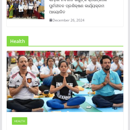
ପୁର୍ନଜୀବନ ପ୍ରଶିକ୍ଷଣ କାର୍ଯ୍ୟକ୍ରମ
ଆୟୋଜିତ
December 26, 2024
Health
HEALTH