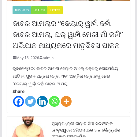
BUSINESS
HEALTH
LATEST
ଡାବର ଆମଲାର “କେୟାର୍ ୱାହାଁ ଜହାଁ
ଡାବର ଆମଲା, ଘର୍ ୱାହାଁ ମେରୀ ମାଁ ଜହାଁ”
ଅଭିଯାନ ମାଧ୍ୟମରେ ମାତୃଦିବସ ପାଳନ
May 13, 2026
admin
ଭୁବନେଶ୍ୱର: ଡାବର ଆମଲା ହେୟାର ଅଏଲ୍ ପକ୍ଷରୁ ଲୋକପ୍ରିୟ
ଗାୟିକା ଯୁଗଳ ଅନ୍ତରା ନନ୍ଦୀ ଏବଂ ଅଙ୍କିତା ନନ୍ଦୀଙ୍କୁ ନେଇ
“କେୟାର୍ ୱାହାଁ ଜହାଁ ଡାବର ଆମଲା,
Share
ମୁଖ୍ୟମନ୍ତ୍ରୀ ନାୟାବ ସିଂହ ସଇନୀଙ୍କ
ନେତୃତ୍ୱରେ ହରିୟାଣାରେ ଜନ କୈନ୍ଦ୍ରୀକ
ସଂସ୍କାର ତ୍ୱରାନ୍ୱିତ