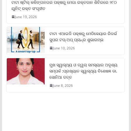
ଟାଟା ଷ୍ଟିଲ୍‌ କଳିଙ୍ଗନଗର ପକ୍ଷରୁ ମେଗା ରକ୍ତଦାନ ଶିବିରରେ ୨୮୦
ୟୁନିଟ୍‌ ରକ୍ତ ସଂଗୃହୀତ
June 19, 2026
ଟାଟା ଏଆଇଜି ପକ୍ଷରୁ ମେଡିକେୟାର ରିଜର୍ଭ
ସୁପର ଟପ୍‌-ଅପ୍ ପ୍ଲାନ୍‌ର ଶୁଭାରମ୍ଭ
June 10, 2026
ମୁଖ ସ୍ୱାସ୍ଥ୍ୟ ଓ ତ୍ୱଚା ସମସ୍ୟାର ଅଦୃଶ୍ୟ
ସମ୍ପର୍କ :ପ୍ରଖ୍ୟାତ ସ୍ୱାସ୍ଥ୍ୟ ବିଶେଷଜ୍ଞ ଡା.
ସୋନିଆ ଦତ୍ତ
June 8, 2026