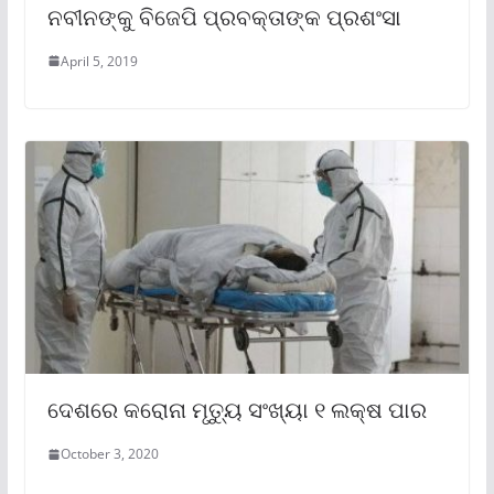
ନବୀନଙ୍କୁ ବିଜେପି ପ୍ରବକ୍ତାଙ୍କ ପ୍ରଶଂସା
April 5, 2019
ଦେଶରେ କରୋନା ମୃତ୍ୟୁ ସଂଖ୍ୟା ୧ ଲକ୍ଷ ପାର
October 3, 2020