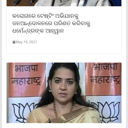
କରୋନାରେ ଟେଷ୍ଟିଂ ଅଭିଯାନକୁ
ଜନଆନ୍ଦୋଳନରେ ପରିଣତ କରିବାକୁ
ଧର୍ମେନ୍ଦ୍ରଙ୍କ ଆହ୍ୱାନ
May 19, 2021