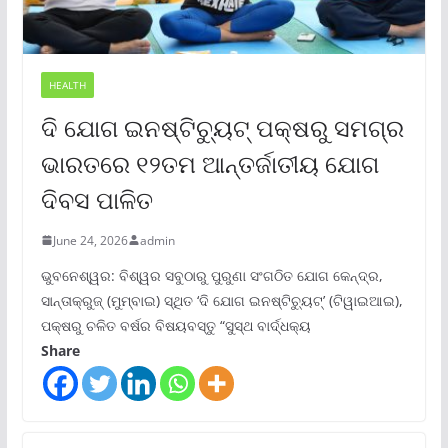
HEALTH
ଦି ଯୋଗ ଇନଷ୍ଟିଚ୍ୟୁଟ୍ ପକ୍ଷରୁ ସମଗ୍ର
ଭାରତରେ ୧୨ତମ ଆନ୍ତର୍ଜାତୀୟ ଯୋଗ
ଦିବସ ପାଳିତ
June 24, 2026
admin
ଭୁବନେଶ୍ୱର: ବିଶ୍ୱର ସବୁଠାରୁ ପୁରୁଣା ସଂଗଠିତ ଯୋଗ କେନ୍ଦ୍ର,
ସାନ୍ତାକ୍ରୁଜ୍ (ମୁମ୍ବାଇ) ସ୍ଥିତ ‘ଦି ଯୋଗ ଇନଷ୍ଟିଚ୍ୟୁଟ୍‌’ (ଟିୱାଇଆଇ),
ପକ୍ଷରୁ ଚଳିତ ବର୍ଷର ବିଷୟବସ୍ତୁ “ସୁସ୍ଥ ବାର୍ଦ୍ଧକ୍ୟ
Share