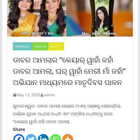
BUSINESS
HEALTH
LATEST
ଡାବର ଆମଲାର “କେୟାର୍ ୱାହାଁ ଜହାଁ
ଡାବର ଆମଲା, ଘର୍ ୱାହାଁ ମେରୀ ମାଁ ଜହାଁ”
ଅଭିଯାନ ମାଧ୍ୟମରେ ମାତୃଦିବସ ପାଳନ
May 13, 2026
admin
ଭୁବନେଶ୍ୱର: ଡାବର ଆମଲା ହେୟାର ଅଏଲ୍ ପକ୍ଷରୁ ଲୋକପ୍ରିୟ
ଗାୟିକା ଯୁଗଳ ଅନ୍ତରା ନନ୍ଦୀ ଏବଂ ଅଙ୍କିତା ନନ୍ଦୀଙ୍କୁ ନେଇ
“କେୟାର୍ ୱାହାଁ ଜହାଁ ଡାବର ଆମଲା,
Share