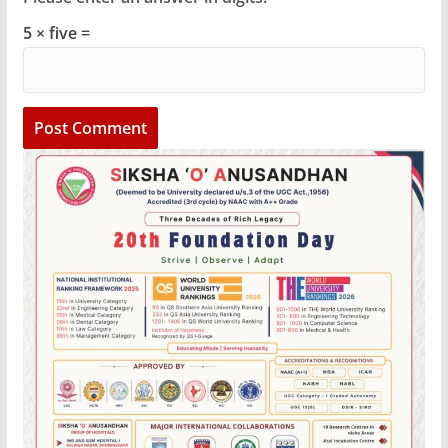
5 × five =