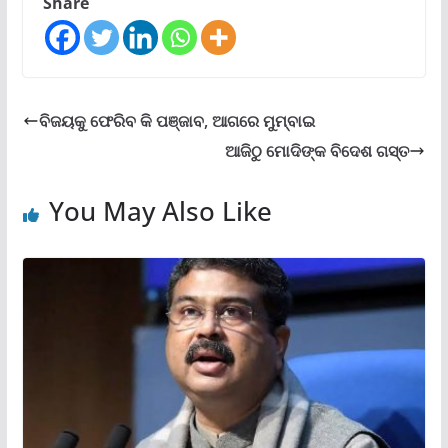
Share
ବିଜୟକୁ ଫେରିବ କି ପଞ୍ଜାବ, ଆଗରେ ମୁମ୍ବାଇ
ଆଜିଠୁ ମୋଦିଙ୍କ ବିଦେଶ ଗସ୍ତ
You May Also Like