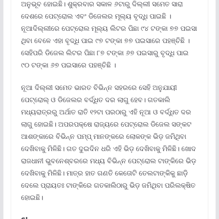
ଅନୁଭୂବ ହୋଇଛି। ଶୁକ୍ରବାର ସକାଳ ୬ଟାରୁ ଦିଲ୍ଲୀ ସମେତ ସାରା
ଦେଶରେ ପେଟ୍ରୋଲ ଏବଂ ଡିଜେଲର ମୂଲ୍ୟ ବୃଦ୍ଧି ପାଇଛି ।
ନୂଆଦିଲ୍ଲୀରେ ପେଟ୍ରୋଲ ମୂଲ୍ୟ ଲିଟର ପିଛା ୯୪ ଟଙ୍କା ୭୭ ପଇସା
ଥିବା ବେଳେ ଏହା ବୃଦ୍ଧି ପାଇ ୯୭ ଟଙ୍କା ୭୭ ପଇସାରେ ପହଞ୍ଚିଛି ।
ସେହିପରି ଡିଜେଲ ଲିଟର ପିଛା ୮୭ ଟଙ୍କା ୬୭ ପଇସାରୁ ବୃଦ୍ଧି ପାଇ
୯୦ ଟଙ୍କା ୬୭ ପଇସାରେ ପହଞ୍ଚିଛି ।
ନୂଆ ଦିଲ୍ଲୀ ସମେତ ଭାରତ ବିଭିନ୍ନ ସହରରେ ସେହି ଅନୁଯାୟୀ
ପେଟ୍ରୋଲ୍ ଓ ଡିଜେଲର ବର୍ଦ୍ଧିତ ଦର ଲାଗୁ ହେବ। ଗତକାଲି
ମଧ୍ୟରାତ୍ରରୁ ଅର୍ଥାତ ରାତି ୧୨ଟା ପରଠାରୁ ଏହି ନୂଆ ଓ ବର୍ଦ୍ଧିତ ଦର
ଲାଗୁ ହୋଇଛି। ଅପରପକ୍ଷେ ରାଜ୍ୟରେ ପେଟ୍ରୋଲ ଡିଜେଲ ସଙ୍କଟ
ଆଶଙ୍କାରେ ବିଭିନ୍ନ ପମ୍ପ୍ ମାନଙ୍କରେ ଲୋକଙ୍କ ଭିଡ଼ ଜମିଥିବା
ଦେଖିବାକୁ ମିଳିଛି। ଗତ ଦୁଇଦିନ ଧରି ଏହି ଭିଡ଼ ଦେଖିବାକୁ ମିଳିଛି। ଖୋଦ
ରାଜଧାନୀ ଭୁବନେଶ୍ବରରେ ମଧ୍ୟ ବିଭିନ୍ନ ପେଟ୍ରୋଲ ଟାଙ୍କିରେ ଭିଡ଼
ଦେଖିବାକୁ ମିଳିଛି। ମାତ୍ର ହାତ ଗଣତି କେତୋଟି ତେଲଟାଙ୍କିକୁ ଛାଡ଼ି
ଦେଲେ ପ୍ରାୟତଃ ଟାଙ୍କିରେ ଗତକାଲିଠାରୁ ଭିଡ଼ ଜମିଥିବା ପରିଲକ୍ଷିତ
ହୋଇଛି।