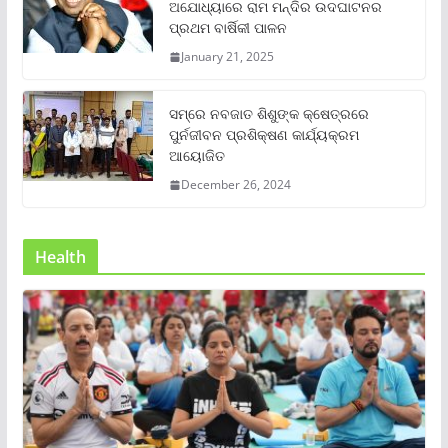
ଅଯୋଧ୍ୟାରେ ରାମ ମନ୍ଦିର ଉଦଘାଟନର
ପ୍ରଥମ ବାର୍ଷିକୀ ପାଳନ
January 21, 2025
ସମ୍‌ରେ ନବଜାତ ଶିଶୁଙ୍କ କ୍ଷେତ୍ରରେ
ପୁର୍ନଜୀବନ ପ୍ରଶିକ୍ଷଣ କାର୍ଯ୍ୟକ୍ରମ
ଆୟୋଜିତ
December 26, 2024
Health