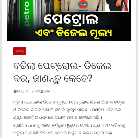
ଜାତୀୟ
ବଢିଲା ପେଟ୍ରୋଲ- ଡିଜେଲ
ଦର, ଜାଣନ୍ତୁ କେତେ?
May 15, 2026
admin
ବଢ଼ିଲା ପେଟ୍ରୋଲ ଡିଜେଲ ମୂଲ୍ୟ । ପେଟ୍ରୋଲ ଲିଟର ପିଛା ୩ ଟଙ୍କା
ଓ ଡିଜେଲ ଲିଟର ପିଛା ୩ ଟଙ୍କା ବୃଦ୍ଧି ପାଇଛି । ପଶ୍ଚିମ ଏସିଆରେ
ଯୁଦ୍ଧ ଯୋଗୁଁ ଇନ୍ଧନ ଯୋଗାଣର ଅଭାବ ଦେଖାଯାଇଛି ।
ଗ୍ରାହକମାନଙ୍କୁ ଏହାର ବର୍ଦ୍ଧିତ ମୂଲ୍ୟର ବୋଝ ମଧ୍ୟ ବହନ କରିବାକୁ
ପଡୁଛି। ଗତ କିଛି ଦିନ ଧରି ଯେପରି ଅନୁମାନ କରାଯାଉଥିଲା ତାହା