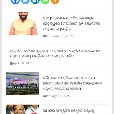
ମୁଖ୍ୟମନ୍ତ୍ରୀ ନାୟାବ ସିଂହ ସଇନୀଙ୍କ
ନେତୃତ୍ୱରେ ହରିୟାଣାରେ ଜନ କୈନ୍ଦ୍ରୀକ
ସଂସ୍କାର ତ୍ୱରାନ୍ୱିତ
September 3, 2025
ଅଗ୍ନିଶମ କର୍ମଚାରୀଙ୍କୁ ସମ୍ମାନ ଜଣାଇ ଟାଟା ଷ୍ଟିଲ କଳିଙ୍ଗନଗର
ପକ୍ଷରୁ ଜାତୀୟ ଅଗ୍ନିଶମ ସେବା ସପ୍ତାହ ପାଳିତ
April 15, 2025
କଳିଙ୍ଗନଗର ସୁକିନ୍ଦା ଅଞ୍ଚଳର ୧୫୦
ଛାତ୍ରଛାତ୍ରୀଙ୍କୁଟାଟା ଷ୍ଟିଲ୍ ଫାଉଣ୍ଡେସନ
ପକ୍ଷରୁ ଜ୍ୟୋତି ଫେଲୋସିପ୍‌
January 31, 2025
ରାମାୟଣ ସାଂସ୍କୃତିକ କେନ୍ଦ୍ର ପକ୍ଷରୁ