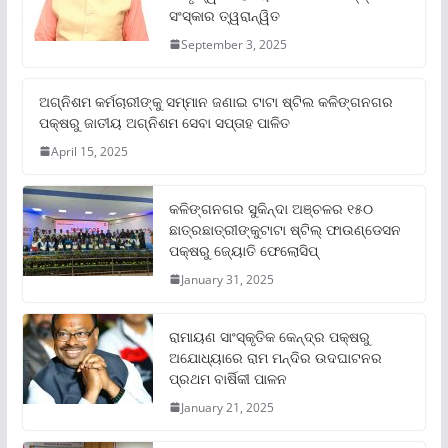
ସଂସ୍କାର ତ୍ୱରାନ୍ୱିତ
September 3, 2025
ଅଗ୍ନିଶମ କର୍ମଚାରୀଙ୍କୁ ସମ୍ମାନ ଜଣାଇ ଟାଟା ଷ୍ଟିଲ କଳିଙ୍ଗନଗର
ପକ୍ଷରୁ ଜାତୀୟ ଅଗ୍ନିଶମ ସେବା ସପ୍ତାହ ପାଳିତ
April 15, 2025
କଳିଙ୍ଗନଗର ସୁକିନ୍ଦା ଅଞ୍ଚଳର ୧୫୦
ଛାତ୍ରଛାତ୍ରୀଙ୍କୁଟାଟା ଷ୍ଟିଲ୍ ଫାଉଣ୍ଡେସନ
ପକ୍ଷରୁ ଜ୍ୟୋତି ଫେଲୋସିପ୍‌
January 31, 2025
ରାମାୟଣ ସାଂସ୍କୃତିକ କେନ୍ଦ୍ର ପକ୍ଷରୁ
ଅଯୋଧ୍ୟାରେ ରାମ ମନ୍ଦିର ଉଦଘାଟନର
ପ୍ରଥମ ବାର୍ଷିକୀ ପାଳନ
January 21, 2025