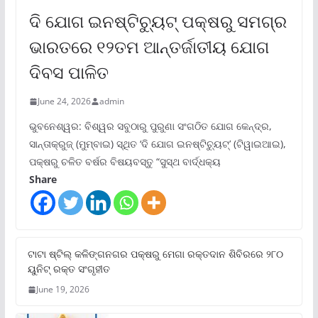
ଦି ଯୋଗ ଇନଷ୍ଟିଚ୍ୟୁଟ୍ ପକ୍ଷରୁ ସମଗ୍ର
ଭାରତରେ ୧୨ତମ ଆନ୍ତର୍ଜାତୀୟ ଯୋଗ
ଦିବସ ପାଳିତ
June 24, 2026
admin
ଭୁବନେଶ୍ୱର: ବିଶ୍ୱର ସବୁଠାରୁ ପୁରୁଣା ସଂଗଠିତ ଯୋଗ କେନ୍ଦ୍ର,
ସାନ୍ତାକ୍ରୁଜ୍ (ମୁମ୍ବାଇ) ସ୍ଥିତ ‘ଦି ଯୋଗ ଇନଷ୍ଟିଚ୍ୟୁଟ୍‌’ (ଟିୱାଇଆଇ),
ପକ୍ଷରୁ ଚଳିତ ବର୍ଷର ବିଷୟବସ୍ତୁ “ସୁସ୍ଥ ବାର୍ଦ୍ଧକ୍ୟ
Share
ଟାଟା ଷ୍ଟିଲ୍‌ କଳିଙ୍ଗନଗର ପକ୍ଷରୁ ମେଗା ରକ୍ତଦାନ ଶିବିରରେ ୨୮୦
ୟୁନିଟ୍‌ ରକ୍ତ ସଂଗୃହୀତ
June 19, 2026