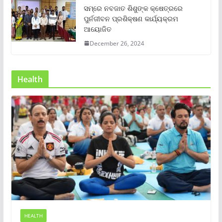
ସମ୍‌ରେ ନବଜାତ ଶିଶୁଙ୍କ କ୍ଷେତ୍ରରେ
ପୁର୍ନଜୀବନ ପ୍ରଶିକ୍ଷଣ କାର୍ଯ୍ୟକ୍ରମ
ଆୟୋଜିତ
December 26, 2024
Health
HEALTH