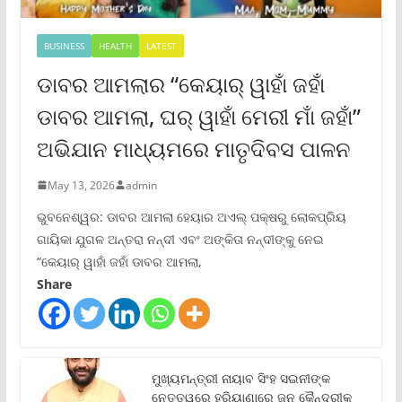
BUSINESS
HEALTH
LATEST
ଡାବର ଆମଲାର “କେୟାର୍ ୱାହାଁ ଜହାଁ
ଡାବର ଆମଲା, ଘର୍ ୱାହାଁ ମେରୀ ମାଁ ଜହାଁ”
ଅଭିଯାନ ମାଧ୍ୟମରେ ମାତୃଦିବସ ପାଳନ
May 13, 2026
admin
ଭୁବନେଶ୍ୱର: ଡାବର ଆମଲା ହେୟାର ଅଏଲ୍ ପକ୍ଷରୁ ଲୋକପ୍ରିୟ
ଗାୟିକା ଯୁଗଳ ଅନ୍ତରା ନନ୍ଦୀ ଏବଂ ଅଙ୍କିତା ନନ୍ଦୀଙ୍କୁ ନେଇ
“କେୟାର୍ ୱାହାଁ ଜହାଁ ଡାବର ଆମଲା,
Share
ମୁଖ୍ୟମନ୍ତ୍ରୀ ନାୟାବ ସିଂହ ସଇନୀଙ୍କ
ନେତୃତ୍ୱରେ ହରିୟାଣାରେ ଜନ କୈନ୍ଦ୍ରୀକ