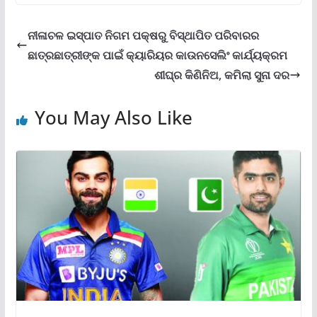
ନୀଳାଚଳ ଇସ୍ପାତ ନିଗମ ପକ୍ଷରୁ ବିସ୍ଥାପିତ ପରିବାରର
ଛାତ୍ରଛାତ୍ରୀଙ୍କ ପାଇଁ କ୍ୟାରିୟର କାଉନସେଲିଂ କାର୍ଯ୍ୟକ୍ରମ
ଶୀଘ୍ର କିଣିନିଅ, କମିଲା ସୁନା ଦର
You May Also Like