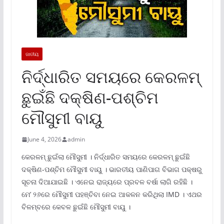
ଜାତୀୟ
ନିର୍ଦ୍ଧାରିତ ସମୟରେ କେରଳମ୍
ଛୁଇଁଛି ଦକ୍ଷିଣ-ପଶ୍ଚିମ
ମୌସୁମୀ ବାୟୁ
June 4, 2026
admin
କେରଳମ୍ ଛୁଇଁଲା ମୌସୁମୀ । ନିର୍ଦ୍ଧାରିତ ସମୟରେ କେରଳମ୍ ଛୁଇଁଛି
ଦକ୍ଷିଣ-ପଶ୍ଚିମ ମୌସୁମୀ ବାୟୁ । ଭାରତୀୟ ପାଣିପାଗ ବିଭାଗ ପକ୍ଷରୁ
ସୂଚନା ଦିଆଯାଇଛି । ଏନେଇ ରାଜ୍ୟରେ ପ୍ରବଳ ବର୍ଷା ଲାଗି ରହିଛି ।
ମେ’ ୨୬ରେ ମୌସୁମୀ ପହଞ୍ଚିବା ନେଇ ଆକଳନ କରିଥିଲା IMD । ଏଥର
ବିଳମ୍ବରେ କେବଳ ଛୁଇଁଛି ମୌସୁମୀ ବାୟୁ ।