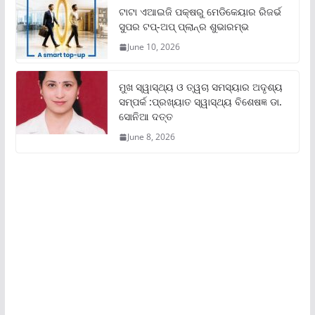
ଟାଟା ଏଆଇଜି ପକ୍ଷରୁ ମେଡିକେୟାର ରିଜର୍ଭ
ସୁପର ଟପ୍‌-ଅପ୍ ପ୍ଲାନ୍‌ର ଶୁଭାରମ୍ଭ
June 10, 2026
ମୁଖ ସ୍ୱାସ୍ଥ୍ୟ ଓ ତ୍ୱଚା ସମସ୍ୟାର ଅଦୃଶ୍ୟ
ସମ୍ପର୍କ :ପ୍ରଖ୍ୟାତ ସ୍ୱାସ୍ଥ୍ୟ ବିଶେଷଜ୍ଞ ଡା.
ସୋନିଆ ଦତ୍ତ
June 8, 2026