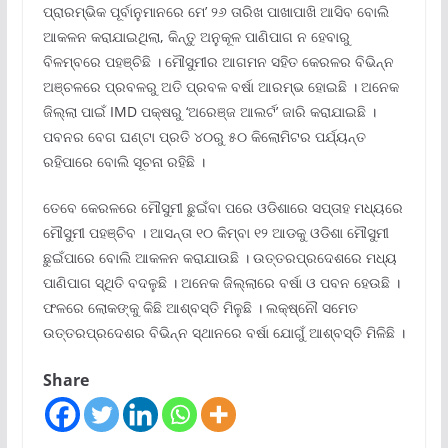
ପ୍ରାରମ୍ଭିକ ପୂର୍ବାନୁମାନରେ ମେ’ ୨୬ ତାରିଖ ପାଖାପାଖି ଆସିବ ବୋଲି
ଆକଳନ କରାଯାଇଥିଲା, କିନ୍ତୁ ଅନୁକୂଳ ପାଣିପାଗ ନ ହେବାରୁ
ବିଳମ୍ବରେ ପହଞ୍ଚିଛି । ମୌସୁମୀର ଆଗମନ ସହିତ କେରଳର ବିଭିନ୍ନ
ଅଞ୍ଚଳରେ ପ୍ରବଳରୁ ଅତି ପ୍ରବଳ ବର୍ଷା ଆରମ୍ଭ ହୋଇଛି । ଅନେକ
ଜିଲ୍ଲା ପାଇଁ IMD ପକ୍ଷରୁ ‘ଅରେଞ୍ଜ ଆଲର୍ଟ’ ଜାରି କରାଯାଇଛି ।
ପବନର ବେଗ ଘଣ୍ଟା ପ୍ରତି ୪୦ରୁ ୫୦ କିଲୋମିଟର ପର୍ଯ୍ୟନ୍ତ
ରହିପାରେ ବୋଲି ସୂଚନା ରହିଛି ।
ତେବେ କେରଳରେ ମୌସୁମୀ ଛୁଇଁବା ପରେ ଓଡିଶାରେ ସପ୍ତାହ ମଧ୍ୟରେ
ମୌସୁମୀ ପହଞ୍ଚିବ । ଆସନ୍ତା ୧୦ କିମ୍ବା ୧୨ ଆଡକୁ ଓଡିଶା ମୌସୁମୀ
ଛୁଇଁପାରେ ବୋଲି ଆକଳନ କରାଯାଉଛି । ଉତ୍ତରପ୍ରଦେଶରେ ମଧ୍ୟ
ପାଣିପାଗ ସ୍ଥିତି ବଦଳୁଛି । ଅନେକ ଜିଲ୍ଲାରେ ବର୍ଷା ଓ ପବନ ହେଉଛି ।
ଫଳରେ ଲୋକଙ୍କୁ କିଛି ଆଶ୍ବସ୍ତି ମିଳୁଛି । ଲକ୍ଷ୍ନୌ ସମେତ
ଉତ୍ତରପ୍ରଦେଶର ବିଭିନ୍ନ ସ୍ଥାନରେ ବର୍ଷା ଯୋଗୁଁ ଆଶ୍ବସ୍ତି ମିଳିଛି ।
Share