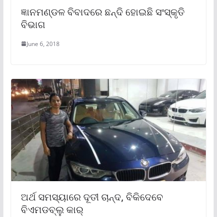
ଜ୍ଞାନମଣ୍ଡଳ ବିବାଦରେ ଛନ୍ଦି ହୋଇଛି ସଂସ୍କୃତି
ବିଭାଗ
June 6, 2018
ଅର୍ଥ ସମସ୍ୟାରେ ଦୂତୀ ଚାନ୍ଦ, ବିକିଦେବେ
ବିଏମଡବ୍ଲୁ କାର୍