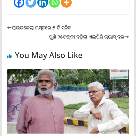
ରାଉରକେଲା ଗସ୍ତରେ ୫-ଟି ସଚିବ
ପୁଣି ୨୫ଟଙ୍କା ବଢ଼ିଲା ଏଲପିଜି ଗ୍ୟାସ୍ ଦର
You May Also Like