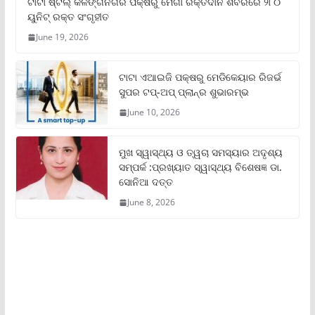
ଟାଟା ଷ୍ଟିଲ୍‌ କଳିଙ୍ଗନଗର ପକ୍ଷରୁ ମେଗା ରକ୍ତଦାନ ଶିବିରରେ ୨୮୦
ୟୁନିଟ୍‌ ରକ୍ତ ସଂଗୃହୀତ
June 19, 2026
ଟାଟା ଏଆଇଜି ପକ୍ଷରୁ ମେଡିକେୟାର ରିଜର୍ଭ
ସୁପର ଟପ୍‌-ଅପ୍ ପ୍ଲାନ୍‌ର ଶୁଭାରମ୍ଭ
June 10, 2026
ମୁଖ ସ୍ୱାସ୍ଥ୍ୟ ଓ ତ୍ୱଚା ସମସ୍ୟାର ଅଦୃଶ୍ୟ
ସମ୍ପର୍କ :ପ୍ରଖ୍ୟାତ ସ୍ୱାସ୍ଥ୍ୟ ବିଶେଷଜ୍ଞ ଡା.
ସୋନିଆ ଦତ୍ତ
June 8, 2026