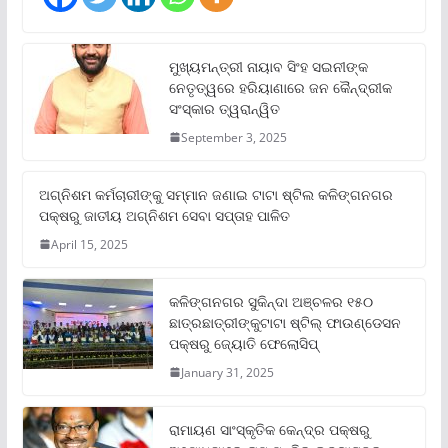
ମୁଖ୍ୟମନ୍ତ୍ରୀ ନାୟାବ ସିଂହ ସଇନୀଙ୍କ
ନେତୃତ୍ୱରେ ହରିୟାଣାରେ ଜନ କୈନ୍ଦ୍ରୀକ
ସଂସ୍କାର ତ୍ୱରାନ୍ୱିତ
September 3, 2025
ଅଗ୍ନିଶମ କର୍ମଚାରୀଙ୍କୁ ସମ୍ମାନ ଜଣାଇ ଟାଟା ଷ୍ଟିଲ କଳିଙ୍ଗନଗର
ପକ୍ଷରୁ ଜାତୀୟ ଅଗ୍ନିଶମ ସେବା ସପ୍ତାହ ପାଳିତ
April 15, 2025
କଳିଙ୍ଗନଗର ସୁକିନ୍ଦା ଅଞ୍ଚଳର ୧୫୦
ଛାତ୍ରଛାତ୍ରୀଙ୍କୁଟାଟା ଷ୍ଟିଲ୍ ଫାଉଣ୍ଡେସନ
ପକ୍ଷରୁ ଜ୍ୟୋତି ଫେଲୋସିପ୍‌
January 31, 2025
ରାମାୟଣ ସାଂସ୍କୃତିକ କେନ୍ଦ୍ର ପକ୍ଷରୁ