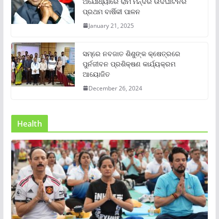
ଅଯୋଧ୍ୟାରେ ରାମ ମନ୍ଦିର ଉଦଘାଟନର
ପ୍ରଥମ ବାର୍ଷିକୀ ପାଳନ
January 21, 2025
ସମ୍‌ରେ ନବଜାତ ଶିଶୁଙ୍କ କ୍ଷେତ୍ରରେ
ପୁର୍ନଜୀବନ ପ୍ରଶିକ୍ଷଣ କାର୍ଯ୍ୟକ୍ରମ
ଆୟୋଜିତ
December 26, 2024
Health