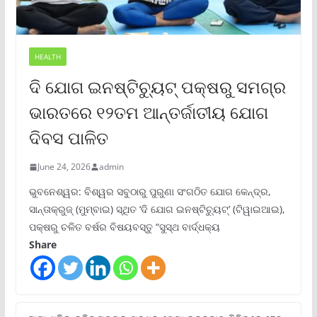
HEALTH
ଦି ଯୋଗ ଇନଷ୍ଟିଚ୍ୟୁଟ୍ ପକ୍ଷରୁ ସମଗ୍ର
ଭାରତରେ ୧୨ତମ ଆନ୍ତର୍ଜାତୀୟ ଯୋଗ
ଦିବସ ପାଳିତ
June 24, 2026
admin
ଭୁବନେଶ୍ୱର: ବିଶ୍ୱର ସବୁଠାରୁ ପୁରୁଣା ସଂଗଠିତ ଯୋଗ କେନ୍ଦ୍ର,
ସାନ୍ତାକ୍ରୁଜ୍ (ମୁମ୍ବାଇ) ସ୍ଥିତ ‘ଦି ଯୋଗ ଇନଷ୍ଟିଚ୍ୟୁଟ୍‌’ (ଟିୱାଇଆଇ),
ପକ୍ଷରୁ ଚଳିତ ବର୍ଷର ବିଷୟବସ୍ତୁ “ସୁସ୍ଥ ବାର୍ଦ୍ଧକ୍ୟ
Share