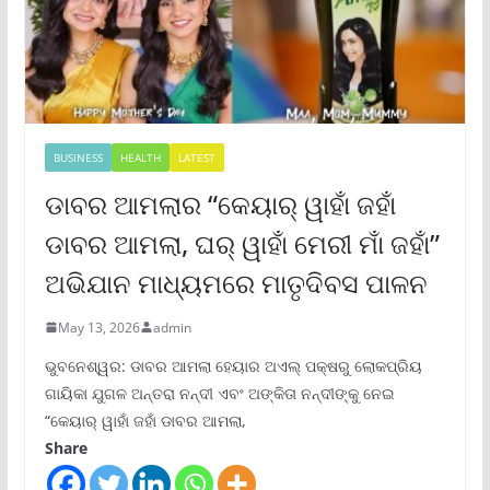
BUSINESS
HEALTH
LATEST
ଡାବର ଆମଲାର “କେୟାର୍ ୱାହାଁ ଜହାଁ
ଡାବର ଆମଲା, ଘର୍ ୱାହାଁ ମେରୀ ମାଁ ଜହାଁ”
ଅଭିଯାନ ମାଧ୍ୟମରେ ମାତୃଦିବସ ପାଳନ
May 13, 2026
admin
ଭୁବନେଶ୍ୱର: ଡାବର ଆମଲା ହେୟାର ଅଏଲ୍ ପକ୍ଷରୁ ଲୋକପ୍ରିୟ
ଗାୟିକା ଯୁଗଳ ଅନ୍ତରା ନନ୍ଦୀ ଏବଂ ଅଙ୍କିତା ନନ୍ଦୀଙ୍କୁ ନେଇ
“କେୟାର୍ ୱାହାଁ ଜହାଁ ଡାବର ଆମଲା,
Share