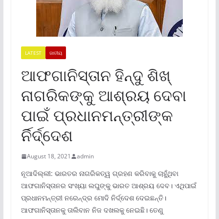
LATEST
ଜାତୀୟ
ଆଫଗାନିସ୍ତାନ ହିନ୍ଦୁ ଶିଖ୍
ନାଗରିକଙ୍କୁ ଆଶ୍ରୟ ଦେବା
ପାଇଁ ପ୍ରଧାନମନ୍ତ୍ରୀଙ୍କ
ର୍ନିର୍ଦ୍ଦେଶ
August 18, 2021
admin
ନୂଆଦିଲ୍ଲୀ: ଭାରତର ନାଗରିକତ୍ୱ ଗ୍ରହଣ କରିବାକୁ ଚାହୁଁଥିବା
ଆଫଗାନିସ୍ତାନର ସଂଖ୍ୟା ଲଘୁଙ୍କୁ ଭାରତ ଆଶ୍ରୟ ଦେବ। ଏଥିପାଇଁ
ପ୍ରଧାନମନ୍ତ୍ରୀ ନରେନ୍ଦ୍ର ମୋଦି ନିର୍ଦ୍ଦେଶ ଦେଇଛନ୍ତି।
ଆଫଗାନିସ୍ତାନକୁ ତାଲିବାନ ନିଜ ଦଖଲକୁ ନେଇଛି। ତେଣୁ