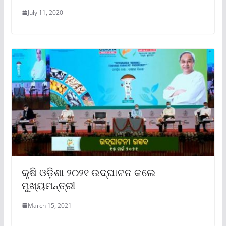
July 11, 2020
କୃଷି ଓଡ଼ିଶା ୨୦୨୧ ଉଦ୍‌ଘାଟନ କଲେ
ମୁଖ୍ୟମନ୍ତ୍ରୀ
March 15, 2021