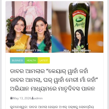
BUSINESS
HEALTH
LATEST
ଡାବର ଆମଲାର “କେୟାର୍ ୱାହାଁ ଜହାଁ
ଡାବର ଆମଲା, ଘର୍ ୱାହାଁ ମେରୀ ମାଁ ଜହାଁ”
ଅଭିଯାନ ମାଧ୍ୟମରେ ମାତୃଦିବସ ପାଳନ
May 13, 2026
admin
ଭୁବନେଶ୍ୱର: ଡାବର ଆମଲା ହେୟାର ଅଏଲ୍ ପକ୍ଷରୁ ଲୋକପ୍ରିୟ