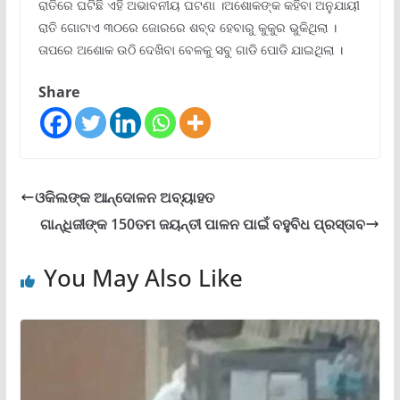
ରାତିରେ ଘଟିଛି ଏହି ଅଭାବନୀୟ ଘଟଣା ।ଅଶୋକଙ୍କ କହିବା ଅନୁଯାୟୀ
ରାତି ଗୋଟାଏ ୩୦ରେ ଜୋରରେ ଶବ୍ଦ ହେବାରୁ କୁକୁର ଭୁକିଥିଲା ।
ତାପରେ ଅଶୋକ ଉଠି ଦେଖିବା ବେଳକୁ ସବୁ ଗାଡି ପୋଡି ଯାଇଥିଲା ।
Share
ଓକିଲଙ୍କ ଆନ୍ଦୋଳନ ଅବ୍ୟାହତ
ଗାନ୍ଧିଜୀଙ୍କ 150ତମ ଜୟନ୍ତୀ ପାଳନ ପାଇଁ ବହୁବିଧ ପ୍ରସ୍ତାବ
You May Also Like