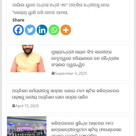
ଗାୟିକା ଯୁଗଳ ଅନ୍ତରା ନନ୍ଦୀ ଏବଂ ଅଙ୍କିତା ନନ୍ଦୀଙ୍କୁ ନେଇ
“କେୟାର୍ ୱାହାଁ ଜହାଁ ଡାବର ଆମଲା,
Share
ମୁଖ୍ୟମନ୍ତ୍ରୀ ନାୟାବ ସିଂହ ସଇନୀଙ୍କ
ନେତୃତ୍ୱରେ ହରିୟାଣାରେ ଜନ କୈନ୍ଦ୍ରୀକ
ସଂସ୍କାର ତ୍ୱରାନ୍ୱିତ
September 3, 2025
ଅଗ୍ନିଶମ କର୍ମଚାରୀଙ୍କୁ ସମ୍ମାନ ଜଣାଇ ଟାଟା ଷ୍ଟିଲ କଳିଙ୍ଗନଗର
ପକ୍ଷରୁ ଜାତୀୟ ଅଗ୍ନିଶମ ସେବା ସପ୍ତାହ ପାଳିତ
April 15, 2025
କଳିଙ୍ଗନଗର ସୁକିନ୍ଦା ଅଞ୍ଚଳର ୧୫୦
ଛାତ୍ରଛାତ୍ରୀଙ୍କୁଟାଟା ଷ୍ଟିଲ୍ ଫାଉଣ୍ଡେସନ
ପକ୍ଷରୁ ଜ୍ୟୋତି ଫେଲୋସିପ୍‌