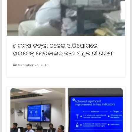
୫ ଲକ୍ଷ ଟଙ୍କା ଠକେଇ ଅଭିଯୋଗରେ
ହାଇଟେକ୍ ମେଡିକାଲର ଜଣେ ଅଧିକାରୀ ଗିରଫ
December 26, 2018