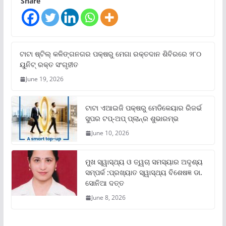
Share
ଟାଟା ଷ୍ଟିଲ୍‌ କଳିଙ୍ଗନଗର ପକ୍ଷରୁ ମେଗା ରକ୍ତଦାନ ଶିବିରରେ ୨୮୦
ୟୁନିଟ୍‌ ରକ୍ତ ସଂଗୃହୀତ
June 19, 2026
ଟାଟା ଏଆଇଜି ପକ୍ଷରୁ ମେଡିକେୟାର ରିଜର୍ଭ
ସୁପର ଟପ୍‌-ଅପ୍ ପ୍ଲାନ୍‌ର ଶୁଭାରମ୍ଭ
June 10, 2026
ମୁଖ ସ୍ୱାସ୍ଥ୍ୟ ଓ ତ୍ୱଚା ସମସ୍ୟାର ଅଦୃଶ୍ୟ
ସମ୍ପର୍କ :ପ୍ରଖ୍ୟାତ ସ୍ୱାସ୍ଥ୍ୟ ବିଶେଷଜ୍ଞ ଡା.
ସୋନିଆ ଦତ୍ତ
June 8, 2026