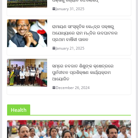
January 31, 2025
ରାମାୟଣ ସାଂସ୍କୃତିକ କେନ୍ଦ୍ର ପକ୍ଷରୁ
ଅଯୋଧ୍ୟାରେ ରାମ ମନ୍ଦିର ଉଦଘାଟନର
ପ୍ରଥମ ବାର୍ଷିକୀ ପାଳନ
January 21, 2025
ସମ୍‌ରେ ନବଜାତ ଶିଶୁଙ୍କ କ୍ଷେତ୍ରରେ
ପୁର୍ନଜୀବନ ପ୍ରଶିକ୍ଷଣ କାର୍ଯ୍ୟକ୍ରମ
ଆୟୋଜିତ
December 26, 2024
Health