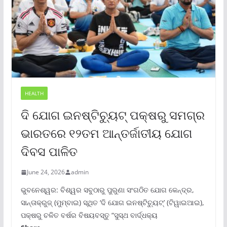
HEALTH
ଦି ଯୋଗ ଇନଷ୍ଟିଚ୍ୟୁଟ୍ ପକ୍ଷରୁ ସମଗ୍ର
ଭାରତରେ ୧୨ତମ ଆନ୍ତର୍ଜାତୀୟ ଯୋଗ
ଦିବସ ପାଳିତ
June 24, 2026
admin
ଭୁବନେଶ୍ୱର: ବିଶ୍ୱର ସବୁଠାରୁ ପୁରୁଣା ସଂଗଠିତ ଯୋଗ କେନ୍ଦ୍ର,
ସାନ୍ତାକ୍ରୁଜ୍ (ମୁମ୍ବାଇ) ସ୍ଥିତ ‘ଦି ଯୋଗ ଇନଷ୍ଟିଚ୍ୟୁଟ୍‌’ (ଟିୱାଇଆଇ),
ପକ୍ଷରୁ ଚଳିତ ବର୍ଷର ବିଷୟବସ୍ତୁ “ସୁସ୍ଥ ବାର୍ଦ୍ଧକ୍ୟ