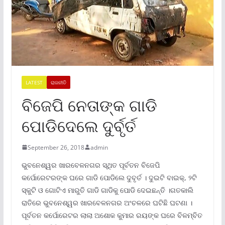
LATEST
ରାଜନୀତି
ବିଜେପି ନେତାଙ୍କ ଗାଡି
ପୋଡିଦେଲେ ଦୁର୍ବୃର୍ତ
September 26, 2018
admin
ଭୁବନେଶ୍ୱର ଖାରବେଳନଗର ସ୍ଥିତ ପୂର୍ବତନ ବିଜେପି
କର୍ପୋରେଟରଙ୍କ ଘରେ ଗାଡି ପୋଡିଲେ ଦୁବୃର୍ତ । ଦୁଇଟି ବାଇକ୍, ୨ଟି
ସ୍କୁଟି ଓ ଗୋଟିଏ ମାରୁତି ଗାଡି ଗାଡିକୁ ପୋଡି ଦେଇଛନ୍ତି ।ଗତକାଲି
ରାତିରେ ଭୁବନେଶ୍ୱର ଖାରବେଳନଗର ଅଂଚଳରେ ଘଟିଛି ଘଟଣା ।
ପୂର୍ବତନ କର୍ପୋରେଟର ଲାଲା ଅଶୋକ କୁମାର ରୟଙ୍କ ଘରେ ବିଳମ୍ବିତ