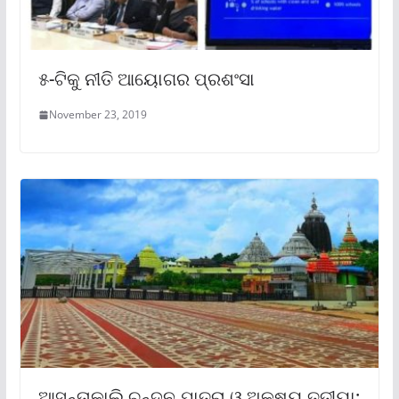
୫-ଟିକୁ ନୀତି ଆୟୋଗର ପ୍ରଶଂସା
November 23, 2019
ଆସନ୍ତାକାଲି ଚନ୍ଦନ ଯାତ୍ରା ଓ ଅକ୍ଷୟ ତୃତୀୟା: