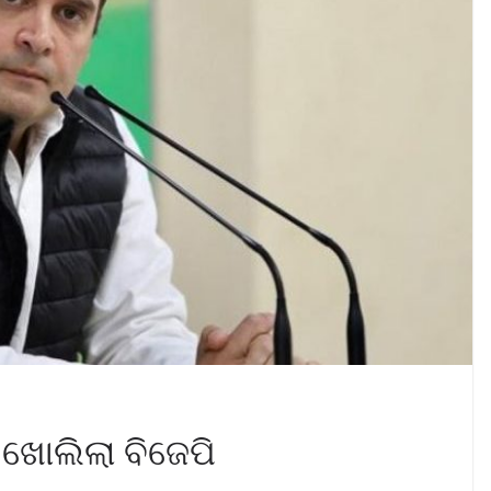
 ଖୋଲିଲା ବିଜେପି