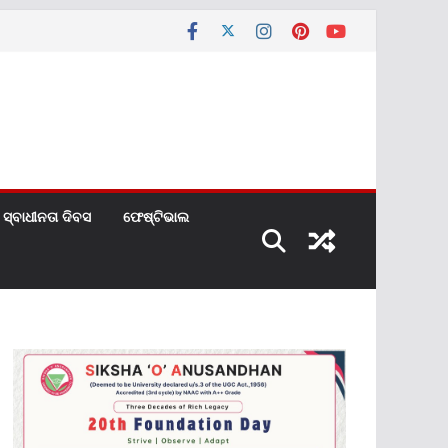
ସ୍ବାଧୀନତା ଦିବସ
ଫେଷ୍ଟିଭାଲ