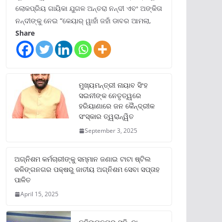
ଲୋକପ୍ରିୟ ଗାୟିକା ଯୁଗଳ ଅନ୍ତରା ନନ୍ଦୀ ଏବଂ ଅଙ୍କିତା
ନନ୍ଦୀଙ୍କୁ ନେଇ “କେୟାର୍ ୱାହାଁ ଜହାଁ ଡାବର ଆମଲା,
Share
ମୁଖ୍ୟମନ୍ତ୍ରୀ ନାୟାବ ସିଂହ
ସଇନୀଙ୍କ ନେତୃତ୍ୱରେ
ହରିୟାଣାରେ ଜନ କୈନ୍ଦ୍ରୀକ
ସଂସ୍କାର ତ୍ୱରାନ୍ୱିତ
September 3, 2025
ଅଗ୍ନିଶମ କର୍ମଚାରୀଙ୍କୁ ସମ୍ମାନ ଜଣାଇ ଟାଟା ଷ୍ଟିଲ
କଳିଙ୍ଗନଗର ପକ୍ଷରୁ ଜାତୀୟ ଅଗ୍ନିଶମ ସେବା ସପ୍ତାହ
ପାଳିତ
April 15, 2025