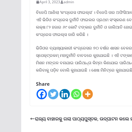
April 3, 2023
admin
ବିଜେପି ଆଣିଲା ‘କଂଗ୍ରେସ ଫାଇଲ୍ସ’ । ବିଜେପି ତାର ଅଫିସିଆ
ଏହି ଭିଡିଓ କଂଗ୍ରେସ ଦୁର୍ନୀତି ଫାଇଲର ପ୍ରଥମ ସଂସ୍କରଣ ବୋ
ଲକ୍ଷ ୮୨ ହଜାର ୬୯ କୋଟି ଟଙ୍କାର ଦୁର୍ନୀତି ଓ ଜାଲିଆତି ହୋଇଥିଲା
କଂଗ୍ରେସ ଫାଇଲ୍ସ ଜାରି କରିଛି ।
ଭିଡିଓର ବ୍ୟାଖ୍ୟାକାରୀ କଂଗ୍ରେସର ୭୦ ବର୍ଷର ଶାସନ ବେଳର 
ସ୍ପେକ୍ଟ୍ରକମ୍ ମହାଦୁର୍ନୀତି ବାବଦରେ କୁହାଯାଇଛି । ଏହି ଟଙ୍
ମିଶନ ମଙ୍ଗଳ ବନାଯାଇ ପାରିଥାନ୍ତା କିମ୍ବା କିଣାଯାଇ ପାରିଥାନ
କରିବାକୁ ପଡ଼ିବ ବୋଲି କୁହାଯାଇଛି । ଶେଷ ମିନିଟ୍ରେ କୁହାଯା
Share
ରାଜ୍ୟ ବାହାରକୁ ଗଲା ପାଠ୍ୟପୁସ୍ତକ, ଉଦ୍‌ଘାଟନ କଲେ ମ