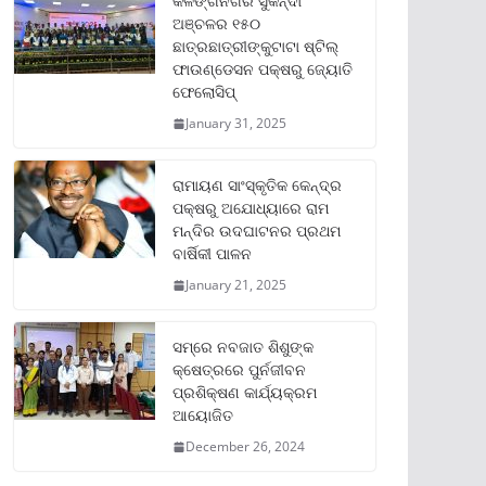
କଳିଙ୍ଗନଗର ସୁକିନ୍ଦା
ଅଞ୍ଚଳର ୧୫୦
ଛାତ୍ରଛାତ୍ରୀଙ୍କୁଟାଟା ଷ୍ଟିଲ୍
ଫାଉଣ୍ଡେସନ ପକ୍ଷରୁ ଜ୍ୟୋତି
ଫେଲୋସିପ୍‌
January 31, 2025
ରାମାୟଣ ସାଂସ୍କୃତିକ କେନ୍ଦ୍ର
ପକ୍ଷରୁ ଅଯୋଧ୍ୟାରେ ରାମ
ମନ୍ଦିର ଉଦଘାଟନର ପ୍ରଥମ
ବାର୍ଷିକୀ ପାଳନ
January 21, 2025
ସମ୍‌ରେ ନବଜାତ ଶିଶୁଙ୍କ
କ୍ଷେତ୍ରରେ ପୁର୍ନଜୀବନ
ପ୍ରଶିକ୍ଷଣ କାର୍ଯ୍ୟକ୍ରମ
ଆୟୋଜିତ
December 26, 2024