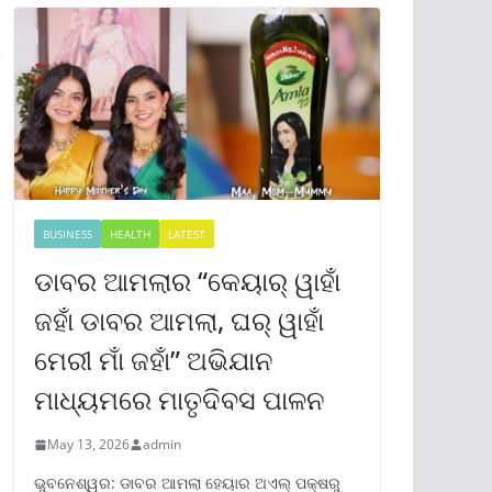
BUSINESS
HEALTH
LATEST
ଡାବର ଆମଲାର “କେୟାର୍ ୱାହାଁ
ଜହାଁ ଡାବର ଆମଲା, ଘର୍ ୱାହାଁ
ମେରୀ ମାଁ ଜହାଁ” ଅଭିଯାନ
ମାଧ୍ୟମରେ ମାତୃଦିବସ ପାଳନ
May 13, 2026
admin
ଭୁବନେଶ୍ୱର: ଡାବର ଆମଲା ହେୟାର ଅଏଲ୍ ପକ୍ଷରୁ