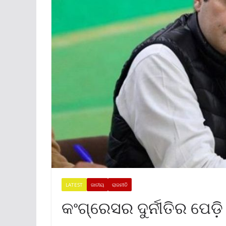
LATEST
ଜାତୀୟ
ରାଜନୀତି
କଂଗ୍ରେସର ଦୁର୍ନୀତିର ପେଡ଼ି