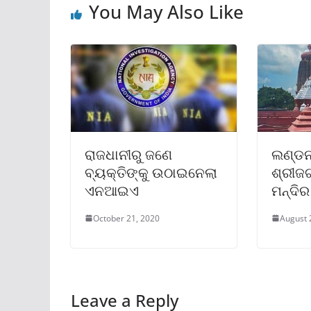
You May Also Like
ରାଜଧାନୀରୁ ଜଣେ
ଲଣ୍ଡନ
ବ୍ୟକ୍ତିଙ୍କୁ ଉଠାଇନେଲା
ଶ୍ରୀଜ
ଏନଆଇଏ
ମନ୍ଦିର
October 21, 2020
August 
Leave a Reply