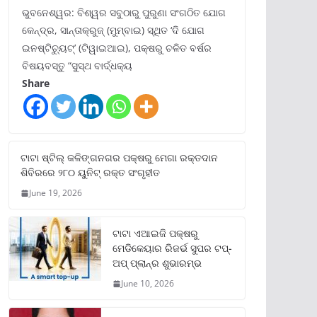
ଭୁବନେଶ୍ୱର: ବିଶ୍ୱର ସବୁଠାରୁ ପୁରୁଣା ସଂଗଠିତ ଯୋଗ
କେନ୍ଦ୍ର, ସାନ୍ତାକ୍ରୁଜ୍ (ମୁମ୍ବାଇ) ସ୍ଥିତ ‘ଦି ଯୋଗ
ଇନଷ୍ଟିଚ୍ୟୁଟ୍‌’ (ଟିୱାଇଆଇ), ପକ୍ଷରୁ ଚଳିତ ବର୍ଷର
ବିଷୟବସ୍ତୁ “ସୁସ୍ଥ ବାର୍ଦ୍ଧକ୍ୟ
Share
ଟାଟା ଷ୍ଟିଲ୍‌ କଳିଙ୍ଗନଗର ପକ୍ଷରୁ ମେଗା ରକ୍ତଦାନ
ଶିବିରରେ ୨୮୦ ୟୁନିଟ୍‌ ରକ୍ତ ସଂଗୃହୀତ
June 19, 2026
ଟାଟା ଏଆଇଜି ପକ୍ଷରୁ
ମେଡିକେୟାର ରିଜର୍ଭ ସୁପର ଟପ୍‌-
ଅପ୍ ପ୍ଲାନ୍‌ର ଶୁଭାରମ୍ଭ
June 10, 2026