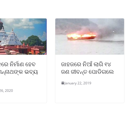
ରେ ନିର୍ମାଣ ହେବ
ଜାହଜରେ ନିଆଁ ଲାଗି ୧୪
ଗନ୍ନାଥଙ୍କ ଭବ୍ୟ
ଜଣ ଜୀବନ୍ତ ପୋଡିଗଲେ
January 22, 2019
26, 2020