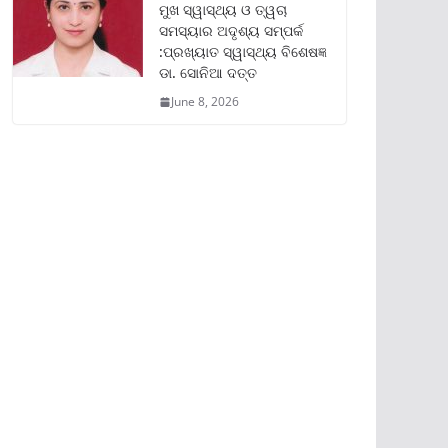
ମୁଖ ସ୍ୱାସ୍ଥ୍ୟ ଓ ତ୍ୱଚା
ସମସ୍ୟାର ଅଦୃଶ୍ୟ ସମ୍ପର୍କ
:ପ୍ରଖ୍ୟାତ ସ୍ୱାସ୍ଥ୍ୟ ବିଶେଷଜ୍ଞ
ଡା. ସୋନିଆ ଦତ୍ତ
June 8, 2026