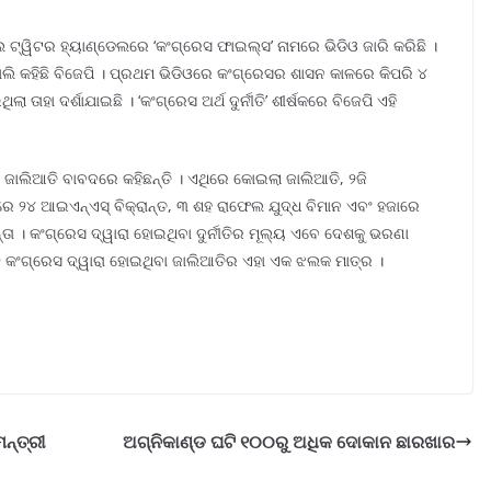
ଲ ଟ୍ୱିଟର ହ୍ୟାଣ୍ଡେଲରେ ‘କଂଗ୍ରେସ ଫାଇଲ୍ସ’ ନାମରେ ଭିଡିଓ ଜାରି କରିଛି ।
ଲି କହିଛି ବିଜେପି । ପ୍ରଥମ ଭିଡିଓରେ କଂଗ୍ରେସର ଶାସନ କାଳରେ କିପରି ୪
 ତାହା ଦର୍ଶାଯାଇଛି । ‘କଂଗ୍ରେସ ଅର୍ଥ ଦୁର୍ନୀତି’ ଶୀର୍ଷକରେ ବିଜେପି ଏହି
ଜାଲିଆତି ବାବଦରେ କହିଛନ୍ତି । ଏଥିରେ କୋଇଲା ଜାଲିଆତି, ୨ଜି
କାରେ ୨୪ ଆଇଏନ୍ଏସ୍ ବିକ୍ରାନ୍ତ, ୩ ଶହ ରାଫେଲ ଯୁଦ୍ଧ ବିମାନ ଏବଂ ହଜାରେ
୍ତା । କଂଗ୍ରେସ ଦ୍ୱାରା ହୋଇଥିବା ଦୁର୍ନୀତିର ମୂଲ୍ୟ ଏବେ ଦେଶକୁ ଭରଣା
ଇଛି କଂଗ୍ରେସ ଦ୍ୱାରା ହୋଇଥିବା ଜାଲିଆତିର ଏହା ଏକ ଝଲକ ମାତ୍ର ।
ନ୍ତ୍ରୀ
ଅଗ୍ନିକାଣ୍ଡ ଘଟି ୧୦୦ରୁ ଅଧିକ ଦୋକାନ ଛାରଖାର