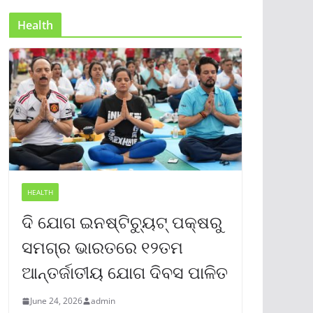
Health
HEALTH
ଦି ଯୋଗ ଇନଷ୍ଟିଚ୍ୟୁଟ୍ ପକ୍ଷରୁ
ସମଗ୍ର ଭାରତରେ ୧୨ତମ
ଆନ୍ତର୍ଜାତୀୟ ଯୋଗ ଦିବସ ପାଳିତ
June 24, 2026
admin