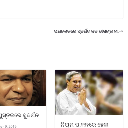
ପରଲୋକରେ ସ୍ବର୍ଗତ ନବ ଦାସଙ୍କ ମା
ୁସ୍ତକରେ ସୁଦର୍ଶନ
ନିୟମ ପାଳନରେ ହେଳା
er 9, 2019