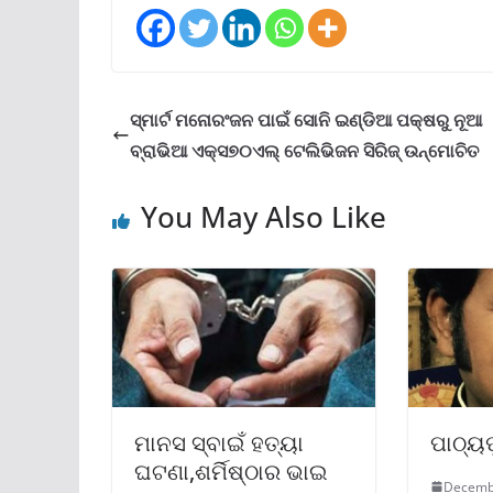
ସ୍ମାର୍ଟ ମନୋରଂଜନ ପାଇଁ ସୋନି ଇଣ୍ଡିଆ ପକ୍ଷରୁ ନୂଆ
ବ୍ରାଭିଆ ଏକ୍ସ୭୦ଏଲ୍ ଟେଲିଭିଜନ ସିରିଜ୍ ଉନ୍ମୋଚିତ
You May Also Like
ମାନସ ସ୍ବାଇଁ ହତ୍ୟା
ପାଠ୍ୟପ
ଘଟଣା,ଶର୍ମିଷ୍ଠାର ଭାଇ
Decemb