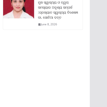
ମୁଖ ସ୍ୱାସ୍ଥ୍ୟ ଓ ତ୍ୱଚା
ସମସ୍ୟାର ଅଦୃଶ୍ୟ ସମ୍ପର୍କ
:ପ୍ରଖ୍ୟାତ ସ୍ୱାସ୍ଥ୍ୟ ବିଶେଷଜ୍ଞ
ଡା. ସୋନିଆ ଦତ୍ତ
June 8, 2026