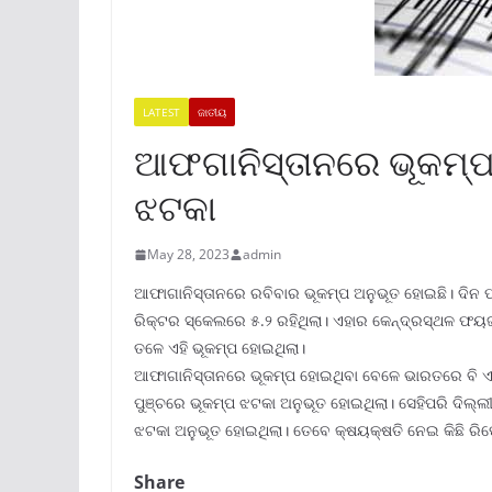
LATEST
ଜାତୀୟ
ଆଫଗାନିସ୍ତାନରେ ଭୂକମ୍ପ,
ଝଟକା
May 28, 2023
admin
ଆଫାଗାନିସ୍ତାନରେ ରବିବାର ଭୂକମ୍ପ ଅନୁଭୂତ ହୋଇଛି। ଦିନ ପ୍
ରିକ୍ଟର ସ୍କେଲରେ ୫.୨ ରହିଥିଲା। ଏହାର କେନ୍ଦ୍ରସ୍ଥଳ ଫୟଜାବ
ତଳେ ଏହି ଭୂକମ୍ପ ହୋଇଥିଲା।
ଆଫାଗାନିସ୍ତାନରେ ଭୂକମ୍ପ ହୋଇଥିବା ବେଳେ ଭାରତରେ ବି ଏ
ପୁଞ୍ଚରେ ଭୂକମ୍ପ ଝଟକା ଅନୁଭୂତ ହୋଇଥିଲା। ସେହିପରି ଦିଲ୍ଲ
ଝଟକା ଅନୁଭୂତ ହୋଇଥିଲା। ତେବେ କ୍ଷୟକ୍ଷତି ନେଇ କିଛି ରିପୋର୍
Share