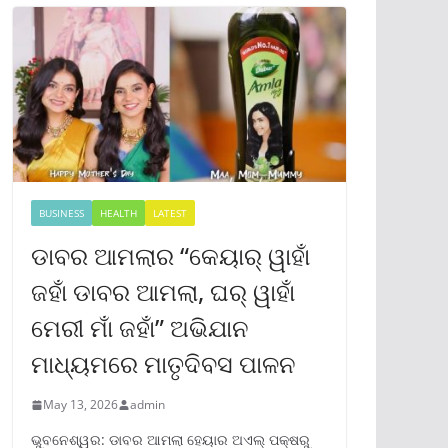
BUSINESS
HEALTH
LATEST
ଡାବର ଆମଲାର “କେୟାର୍ ୱାହାଁ
ଜହାଁ ଡାବର ଆମଲା, ଘର୍ ୱାହାଁ
ମେରୀ ମାଁ ଜହାଁ” ଅଭିଯାନ
ମାଧ୍ୟମରେ ମାତୃଦିବସ ପାଳନ
May 13, 2026
admin
ଭୁବନେଶ୍ୱର: ଡାବର ଆମଲା ହେୟାର ଅଏଲ୍ ପକ୍ଷରୁ