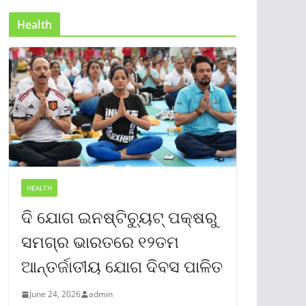
Health
HEALTH
ଦି ଯୋଗ ଇନଷ୍ଟିଚ୍ୟୁଟ୍ ପକ୍ଷରୁ
ସମଗ୍ର ଭାରତରେ ୧୨ତମ
ଆନ୍ତର୍ଜାତୀୟ ଯୋଗ ଦିବସ ପାଳିତ
June 24, 2026
admin