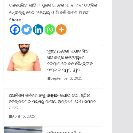
ଲୋକପ୍ରିୟ ଗାୟିକା ଯୁଗଳ ଅନ୍ତରା ନନ୍ଦୀ ଏବଂ ଅଙ୍କିତା
ନନ୍ଦୀଙ୍କୁ ନେଇ “କେୟାର୍ ୱାହାଁ ଜହାଁ ଡାବର ଆମଲା,
Share
ମୁଖ୍ୟମନ୍ତ୍ରୀ ନାୟାବ ସିଂହ
ସଇନୀଙ୍କ ନେତୃତ୍ୱରେ
ହରିୟାଣାରେ ଜନ କୈନ୍ଦ୍ରୀକ
ସଂସ୍କାର ତ୍ୱରାନ୍ୱିତ
September 3, 2025
ଅଗ୍ନିଶମ କର୍ମଚାରୀଙ୍କୁ ସମ୍ମାନ ଜଣାଇ ଟାଟା ଷ୍ଟିଲ
କଳିଙ୍ଗନଗର ପକ୍ଷରୁ ଜାତୀୟ ଅଗ୍ନିଶମ ସେବା ସପ୍ତାହ
ପାଳିତ
April 15, 2025