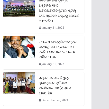
କଳିଙ୍ଗନଗର ସୁକିନ୍ଦା
ଅଞ୍ଚଳର ୧୫୦
ଛାତ୍ରଛାତ୍ରୀଙ୍କୁଟାଟା ଷ୍ଟିଲ୍
ଫାଉଣ୍ଡେସନ ପକ୍ଷରୁ ଜ୍ୟୋତି
ଫେଲୋସିପ୍‌
January 31, 2025
ରାମାୟଣ ସାଂସ୍କୃତିକ କେନ୍ଦ୍ର
ପକ୍ଷରୁ ଅଯୋଧ୍ୟାରେ ରାମ
ମନ୍ଦିର ଉଦଘାଟନର ପ୍ରଥମ
ବାର୍ଷିକୀ ପାଳନ
January 21, 2025
ସମ୍‌ରେ ନବଜାତ ଶିଶୁଙ୍କ
କ୍ଷେତ୍ରରେ ପୁର୍ନଜୀବନ
ପ୍ରଶିକ୍ଷଣ କାର୍ଯ୍ୟକ୍ରମ
ଆୟୋଜିତ
December 26, 2024