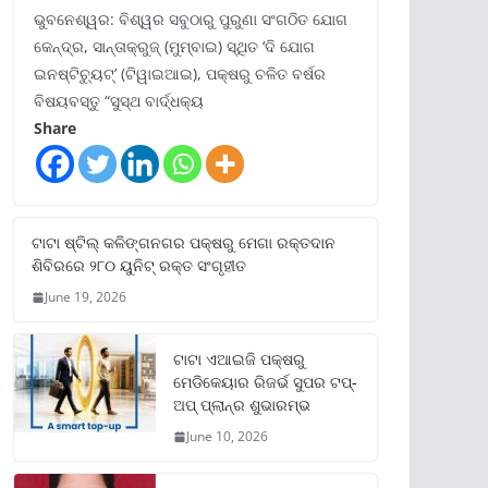
ଭୁବନେଶ୍ୱର: ବିଶ୍ୱର ସବୁଠାରୁ ପୁରୁଣା ସଂଗଠିତ ଯୋଗ
କେନ୍ଦ୍ର, ସାନ୍ତାକ୍ରୁଜ୍ (ମୁମ୍ବାଇ) ସ୍ଥିତ ‘ଦି ଯୋଗ
ଇନଷ୍ଟିଚ୍ୟୁଟ୍‌’ (ଟିୱାଇଆଇ), ପକ୍ଷରୁ ଚଳିତ ବର୍ଷର
ବିଷୟବସ୍ତୁ “ସୁସ୍ଥ ବାର୍ଦ୍ଧକ୍ୟ
Share
ଟାଟା ଷ୍ଟିଲ୍‌ କଳିଙ୍ଗନଗର ପକ୍ଷରୁ ମେଗା ରକ୍ତଦାନ
ଶିବିରରେ ୨୮୦ ୟୁନିଟ୍‌ ରକ୍ତ ସଂଗୃହୀତ
June 19, 2026
ଟାଟା ଏଆଇଜି ପକ୍ଷରୁ
ମେଡିକେୟାର ରିଜର୍ଭ ସୁପର ଟପ୍‌-
ଅପ୍ ପ୍ଲାନ୍‌ର ଶୁଭାରମ୍ଭ
June 10, 2026