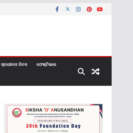
ସ୍ବାଧୀନତା ଦିବସ
ଫେଷ୍ଟିଭାଲ