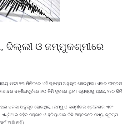
 ଦିଲ୍ଲୀ ଓ ଜମ୍ମୁକଶ୍ମୀରେ
ରାୟ ୧୧ଟା ୨୩ ମିନିଟରେ ଏହି ଭୂକମ୍ପ ଅନୁଭୂତ ହୋଇଥିଲା। ଏହାର ତୀବ୍ରତା
ାଦର ଦକ୍ଷିଣପୂର୍ବରେ ୭୦ କିମି ଦୂରରେ ଥିଲା। ଭୂପୃଷ୍ଠରୁ ପ୍ରାୟ ୨୨୦ କିମି
ହାର ଝଟକା ଅନୁଭୂତ ହୋଇଥିଲା। ଜମ୍ମୁ ଓ କଶ୍ମୀରର ଶ୍ରୀନଗର ଏବଂ
ୀ-ଏନ୍‌ସିଆର ସହିତ ପଞ୍ଜାବ ଓ ହରିୟାଣାର କିଛି ଅଞ୍ଚଳରେ ମଧ୍ୟ ଭୂକମ୍ପ
ଟ ଆସି ନାହିଁ।