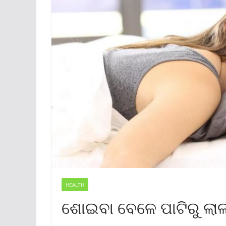
HEALTH
ଶୋଇବା ବେଳେ ପାଟିରୁ ଲାଳ 