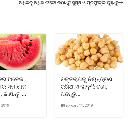
ଅଧିକରୁ ଅଧିକ ଫଟୋ ଉଠାନ୍ତୁ ସୁସ୍ଥ ଓ ପ୍ରଫୁଲ୍ଲ ରୁହନ୍ତୁ
ିନର ଅନେକ
ରକ୍ତଚାପକୁ ନିୟନ୍ତ୍ରଣ
ାର ସମାଧାନ
ରଖିଥାଏ କାବୁଲି ଚଣା,
 ଜାଣନ୍ତୁ …
ପଢନ୍ତୁ…
, 2019
February 11, 2019