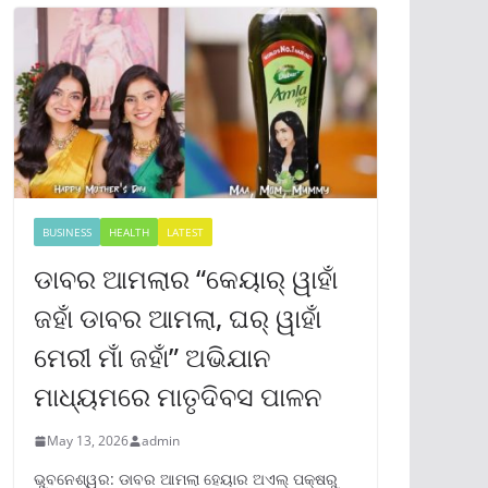
BUSINESS
HEALTH
LATEST
ଡାବର ଆମଲାର “କେୟାର୍ ୱାହାଁ
ଜହାଁ ଡାବର ଆମଲା, ଘର୍ ୱାହାଁ
ମେରୀ ମାଁ ଜହାଁ” ଅଭିଯାନ
ମାଧ୍ୟମରେ ମାତୃଦିବସ ପାଳନ
May 13, 2026
admin
ଭୁବନେଶ୍ୱର: ଡାବର ଆମଲା ହେୟାର ଅଏଲ୍ ପକ୍ଷରୁ