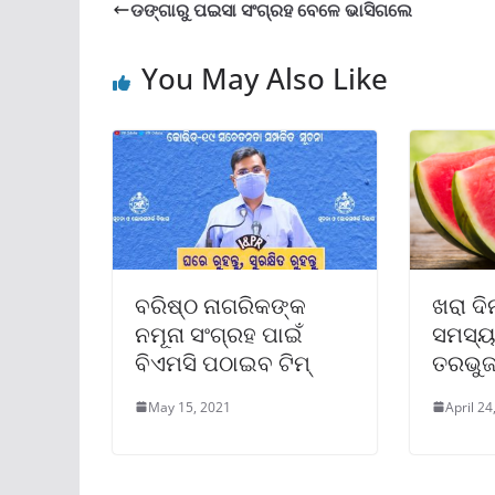
ଡଙ୍ଗାରୁ ପଇସା ସଂଗ୍ରହ ବେଳେ ଭାସିଗଲେ
You May Also Like
ବରିଷ୍ଠ ନାଗରିକଙ୍କ
ଖରା ଦ
ନମୂନା ସଂଗ୍ରହ ପାଇଁ
ସମସ୍ୟ
ବିଏମସି ପଠାଇବ ଟିମ୍
ତରଭୁଜ,
May 15, 2021
April 24