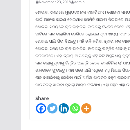
November 23, 2018
admin
ଶୋଇବା ସମୟରେ ମୁଖ୍ୟତଃ ଲାଳ ବାହାରିଥାଏ। ଶୋଇବା ସମୟରେ
ପାଇଁ ଅନେକ କାରଣ ହୋଇଥାଏ ଯେମିତି ଖାଇବା ପିଇବାରେ ଆଲା
ଶୋଇବା ସମୟରେ ଲାଳ ବାହାରିବା କାରଣରୁ ଚିନ୍ତିତ ତେବେ ଏ
ପାଟିରେ ଲାଳ ବାହାରିବା ଡେରିରେ ରୋଷେଇ ଥିବା ଖାଦ୍ୟ ଏବଂ 
ଚୋବାଇ ପାଣି ପିଇ ଦିଅନ୍ତୁ। ଏହି ଭଳି କରିବା ଦ୍ବାରା ଲାଳ ବାହାର
ଶୋଇବା ସମୟରେ ଲାଳ ବାହାରିବା କାରଣରୁ ଲଜ୍ଜିତ ହେବାକୁ ପଡିଥ
କରିପାରିବେ। ଏହା ଦ୍ବାରା ଆପଣଙ୍କୁ ଏହି ଭଳି ଅସୁବିଧାରୁ ମୁକ୍ତ
ଲାଳ ବାହାରୁ ଥିବାରୁ ଚିନ୍ତିତ ଅଛନ୍ତି ତେବେ ଡାଲଚିନିର ଚା’
ଭଲଭାବେ ଫୁଟାନ୍ତୁ। ଏହା ପରେ ଛାଣି ଏଥିରେ ମହୁ ମିଶାଇ ପିଅ
ଲାଳ ବାହାରିବାକୁ ରୋକିବା ପାଇଁ ଅଅଁଳା ପାଉଡର ବହୁତ ଲାଭ
ପାଉଡରକୁ ଖାଇବା ଦ୍ବାରା ଆରାମ ମିଳିଥାଏ। ଏହା ସହିତ ଏହା ଉ
Share