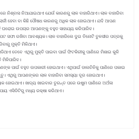
 ନିଶ୍ବାସ ନିଆଯାଇଥାଏ ଯେଉଁ କାରଣରୁ ଲାଳ ବାହାରିଥାଏ। ଲାଳ ବାହାରିବା
ର୍ଜୀ ହେବା ବା କିଛି ଓୌଷଧ କାରଣରୁ ଅଧିକ ଲାଳ ହୋଇଥାଏ। ଯଦି ଆପଣ
ହି ଘରୋଇ ଉପଚାର ଆପଣଙ୍କୁ ବହୁତ ସାହାଯ୍ୟ କରିପାରିବ।
ପେଟ ସଫା ରଖିବା ଆବଶ୍ୟକ। ଲାଳ ବାହାରିଲେ ଦୁଇ ତିନୋଟି ତୁଳସୀର ପତ୍ରକୁ
ିବାରୁ ମୁକ୍ତି ମିଳିଥାଏ।
ାଏ ତେବେ ଏଥିରୁ ମୁକ୍ତି ପାଇବା ପାଇଁ ଫିଟକିରୀକୁ ପାଣିରେ ମିଶାଇ କୁଳି
ି ମିଳିପାରିବ।
 ଆପଣଙ୍କ ପାଇଁ ବହୁତ ଉପକାରୀ ହୋଇଥାଏ। ଏଥିପାଇଁ ଡାଲଚିନିକୁ ପାଣିରେ ପକାଇ
ନ୍ତୁ। ଏଥିରୁ ଆପଣଙ୍କର ଲାଳ ବାହାରିବା ସମସ୍ୟା ଦୂର ହୋଇଥାଏ।
ଦାୟକ ହୋଇଥାଏ। ଖାଦ୍ୟ ଖାଇବାର ତୁରନ୍ତ ପରେ ଉଷୁମ ପାଣିରେ ଅଅଁଳା
ପାୟ ଏସିଡିଟିରୁ ମଧ୍ୟ ରକ୍ଷା କରିଥାଏ।