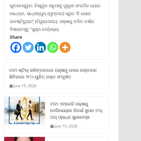
ଭୁବନେଶ୍ୱର: ବିଶ୍ୱର ସବୁଠାରୁ ପୁରୁଣା ସଂଗଠିତ ଯୋଗ
କେନ୍ଦ୍ର, ସାନ୍ତାକ୍ରୁଜ୍ (ମୁମ୍ବାଇ) ସ୍ଥିତ ‘ଦି ଯୋଗ
ଇନଷ୍ଟିଚ୍ୟୁଟ୍‌’ (ଟିୱାଇଆଇ), ପକ୍ଷରୁ ଚଳିତ ବର୍ଷର
ବିଷୟବସ୍ତୁ “ସୁସ୍ଥ ବାର୍ଦ୍ଧକ୍ୟ
Share
ଟାଟା ଷ୍ଟିଲ୍‌ କଳିଙ୍ଗନଗର ପକ୍ଷରୁ ମେଗା ରକ୍ତଦାନ
ଶିବିରରେ ୨୮୦ ୟୁନିଟ୍‌ ରକ୍ତ ସଂଗୃହୀତ
June 19, 2026
ଟାଟା ଏଆଇଜି ପକ୍ଷରୁ
ମେଡିକେୟାର ରିଜର୍ଭ ସୁପର ଟପ୍‌-
ଅପ୍ ପ୍ଲାନ୍‌ର ଶୁଭାରମ୍ଭ
June 10, 2026