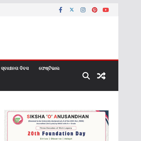
ସ୍ବାଧୀନତା ଦିବସ
ଫେଷ୍ଟିଭାଲ