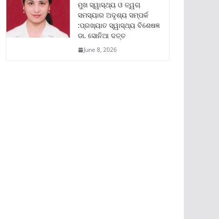
ମୁଖ ସ୍ୱାସ୍ଥ୍ୟ ଓ ତ୍ୱଚା
ସମସ୍ୟାର ଅଦୃଶ୍ୟ ସମ୍ପର୍କ
:ପ୍ରଖ୍ୟାତ ସ୍ୱାସ୍ଥ୍ୟ ବିଶେଷଜ୍ଞ
ଡା. ସୋନିଆ ଦତ୍ତ
June 8, 2026