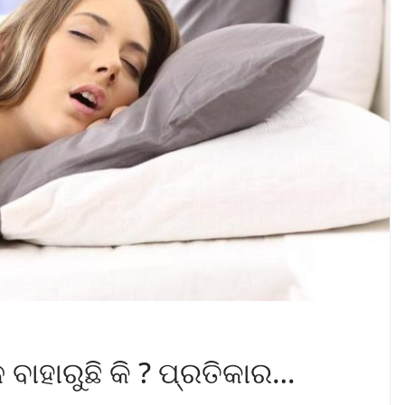
ବାହାରୁଛି କି ? ପ୍ରତିକାର…