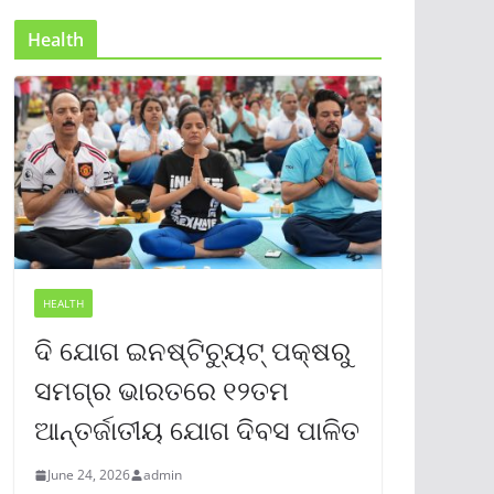
Health
HEALTH
ଦି ଯୋଗ ଇନଷ୍ଟିଚ୍ୟୁଟ୍ ପକ୍ଷରୁ
ସମଗ୍ର ଭାରତରେ ୧୨ତମ
ଆନ୍ତର୍ଜାତୀୟ ଯୋଗ ଦିବସ ପାଳିତ
June 24, 2026
admin