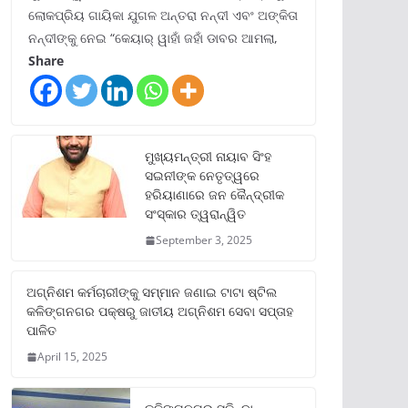
ଲୋକପ୍ରିୟ ଗାୟିକା ଯୁଗଳ ଅନ୍ତରା ନନ୍ଦୀ ଏବଂ ଅଙ୍କିତା
ନନ୍ଦୀଙ୍କୁ ନେଇ “କେୟାର୍ ୱାହାଁ ଜହାଁ ଡାବର ଆମଲା,
Share
ମୁଖ୍ୟମନ୍ତ୍ରୀ ନାୟାବ ସିଂହ
ସଇନୀଙ୍କ ନେତୃତ୍ୱରେ
ହରିୟାଣାରେ ଜନ କୈନ୍ଦ୍ରୀକ
ସଂସ୍କାର ତ୍ୱରାନ୍ୱିତ
September 3, 2025
ଅଗ୍ନିଶମ କର୍ମଚାରୀଙ୍କୁ ସମ୍ମାନ ଜଣାଇ ଟାଟା ଷ୍ଟିଲ
କଳିଙ୍ଗନଗର ପକ୍ଷରୁ ଜାତୀୟ ଅଗ୍ନିଶମ ସେବା ସପ୍ତାହ
ପାଳିତ
April 15, 2025