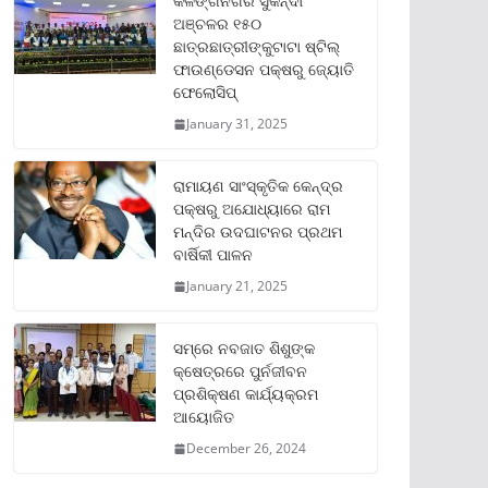
କଳିଙ୍ଗନଗର ସୁକିନ୍ଦା
ଅଞ୍ଚଳର ୧୫୦
ଛାତ୍ରଛାତ୍ରୀଙ୍କୁଟାଟା ଷ୍ଟିଲ୍
ଫାଉଣ୍ଡେସନ ପକ୍ଷରୁ ଜ୍ୟୋତି
ଫେଲୋସିପ୍‌
January 31, 2025
ରାମାୟଣ ସାଂସ୍କୃତିକ କେନ୍ଦ୍ର
ପକ୍ଷରୁ ଅଯୋଧ୍ୟାରେ ରାମ
ମନ୍ଦିର ଉଦଘାଟନର ପ୍ରଥମ
ବାର୍ଷିକୀ ପାଳନ
January 21, 2025
ସମ୍‌ରେ ନବଜାତ ଶିଶୁଙ୍କ
କ୍ଷେତ୍ରରେ ପୁର୍ନଜୀବନ
ପ୍ରଶିକ୍ଷଣ କାର୍ଯ୍ୟକ୍ରମ
ଆୟୋଜିତ
December 26, 2024