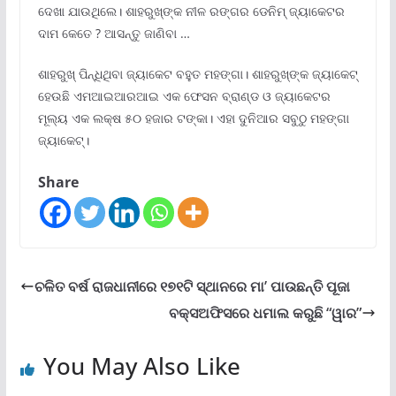
ଦେଖା ଯାଉଥିଲେ। ଶାହରୁଖ୍ଙ୍କ ନୀଳ ରଙ୍ଗର ଡେନିମ୍ ଜ୍ୟାକେଟର
ଦାମ କେତେ ? ଆସନ୍ତୁ ଜାଣିବା …
ଶାହରୁଖ୍ ପିନ୍ଧିଥିବା ଜ୍ୟାକେଟ ବହୁତ ମହଙ୍ଗା। ଶାହରୁଖ୍ଙ୍କ ଜ୍ୟାକେଟ୍
ହେଉଛି ଏମଆଇଆରଆଇ ଏକ ଫେସନ ବ୍ରାଣ୍ଡ ଓ ଜ୍ୟାକେଟର
ମୂଲ୍ୟ ଏକ ଲକ୍ଷ ୫୦ ହଜାର ଟଙ୍କା। ଏହା ଦୁନିଆର ସବୁଠୁ ମହଙ୍ଗା
ଜ୍ୟାକେଟ୍।
Share
ଚଳିତ ବର୍ଷ ରାଜଧାନୀରେ ୧୭୧ଟି ସ୍ଥାନରେ ମା’ ପାଉଛନ୍ତି ପୂଜା
ବକ୍ସଅଫିସରେ ଧମାଲ କରୁଛି “ୱାର”
You May Also Like