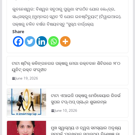
ଭୁବନେଶ୍ୱର: ବିଶ୍ୱର ସବୁଠାରୁ ପୁରୁଣା ସଂଗଠିତ ଯୋଗ କେନ୍ଦ୍ର,
ସାନ୍ତାକ୍ରୁଜ୍ (ମୁମ୍ବାଇ) ସ୍ଥିତ ‘ଦି ଯୋଗ ଇନଷ୍ଟିଚ୍ୟୁଟ୍‌’ (ଟିୱାଇଆଇ),
ପକ୍ଷରୁ ଚଳିତ ବର୍ଷର ବିଷୟବସ୍ତୁ “ସୁସ୍ଥ ବାର୍ଦ୍ଧକ୍ୟ
Share
ଟାଟା ଷ୍ଟିଲ୍‌ କଳିଙ୍ଗନଗର ପକ୍ଷରୁ ମେଗା ରକ୍ତଦାନ ଶିବିରରେ ୨୮୦
ୟୁନିଟ୍‌ ରକ୍ତ ସଂଗୃହୀତ
June 19, 2026
ଟାଟା ଏଆଇଜି ପକ୍ଷରୁ ମେଡିକେୟାର ରିଜର୍ଭ
ସୁପର ଟପ୍‌-ଅପ୍ ପ୍ଲାନ୍‌ର ଶୁଭାରମ୍ଭ
June 10, 2026
ମୁଖ ସ୍ୱାସ୍ଥ୍ୟ ଓ ତ୍ୱଚା ସମସ୍ୟାର ଅଦୃଶ୍ୟ
ସମ୍ପର୍କ :ପ୍ରଖ୍ୟାତ ସ୍ୱାସ୍ଥ୍ୟ ବିଶେଷଜ୍ଞ ଡା.