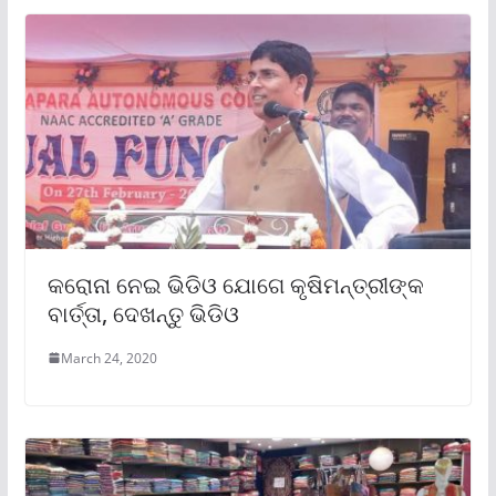
କରୋନା ନେଇ ଭିଡିଓ ଯୋଗେ କୃଷିମନ୍ତ୍ରୀଙ୍କ
ବାର୍ତ୍ତା, ଦେଖନ୍ତୁ ଭିଡିଓ
March 24, 2020