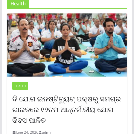
Health
HEALTH
ଦି ଯୋଗ ଇନଷ୍ଟିଚ୍ୟୁଟ୍ ପକ୍ଷରୁ ସମଗ୍ର
ଭାରତରେ ୧୨ତମ ଆନ୍ତର୍ଜାତୀୟ ଯୋଗ
ଦିବସ ପାଳିତ
June 24, 2026
admin