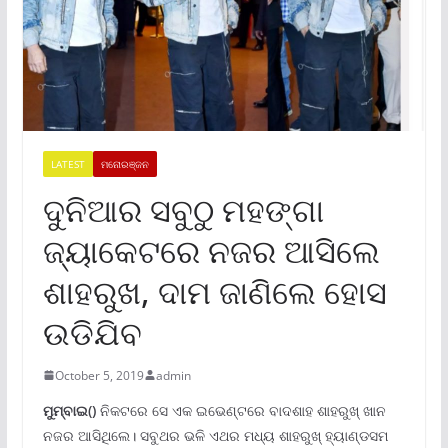
LATEST
ମନୋରଞ୍ଜନ
ଦୁନିଆର ସବୁଠୁ ମହଙ୍ଗା
ଜ୍ୟାକେଟରେ ନଜର ଆସିଲେ
ଶାହରୁଖ, ଦାମ ଜାଣିଲେ ହୋସ
ଉଡିଯିବ
October 5, 2019
admin
ମୁମ୍ବାଇ()
ନିକଟରେ ସେ ଏକ ଇଭେଣ୍ଟରେ ବାଦଶାହ ଶାହରୁଖ୍ ଖାନ
ନଜର ଆସିଥିଲେ। ସବୁଥର ଭଳି ଏଥର ମଧ୍ୟ ଶାହରୁଖ୍ ହ୍ୟାଣ୍ଡସମ