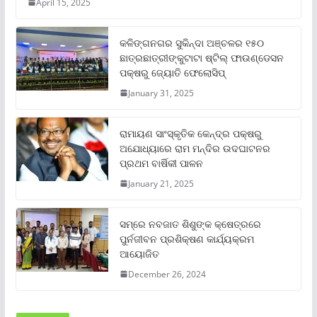
April 15, 2025
କଳିଙ୍ଗନଗର ସୁକିନ୍ଦା ଅଞ୍ଚଳର ୧୫୦
ଛାତ୍ରଛାତ୍ରୀଙ୍କୁଟାଟା ଷ୍ଟିଲ୍ ଫାଉଣ୍ଡେସନ
ପକ୍ଷରୁ ଜ୍ୟୋତି ଫେଲୋସିପ୍‌
January 31, 2025
ରାମାୟଣ ସାଂସ୍କୃତିକ କେନ୍ଦ୍ର ପକ୍ଷରୁ
ଅଯୋଧ୍ୟାରେ ରାମ ମନ୍ଦିର ଉଦଘାଟନର
ପ୍ରଥମ ବାର୍ଷିକୀ ପାଳନ
January 21, 2025
ସମ୍‌ରେ ନବଜାତ ଶିଶୁଙ୍କ କ୍ଷେତ୍ରରେ
ପୁର୍ନଜୀବନ ପ୍ରଶିକ୍ଷଣ କାର୍ଯ୍ୟକ୍ରମ
ଆୟୋଜିତ
December 26, 2024