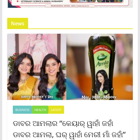
News
BUSINESS
HEALTH
LATEST
ଡାବର ଆମଲାର “କେୟାର୍ ୱାହାଁ ଜହାଁ
ଡାବର ଆମଲା, ଘର୍ ୱାହାଁ ମେରୀ ମାଁ ଜହାଁ”