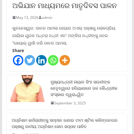
ଅଭିଯାନ ମାଧ୍ୟମରେ ମାତୃଦିବସ ପାଳନ
May 13, 2026
admin
ଭୁବନେଶ୍ୱର: ଡାବର ଆମଲା ହେୟାର ଅଏଲ୍ ପକ୍ଷରୁ ଲୋକପ୍ରିୟ
ଗାୟିକା ଯୁଗଳ ଅନ୍ତରା ନନ୍ଦୀ ଏବଂ ଅଙ୍କିତା ନନ୍ଦୀଙ୍କୁ ନେଇ
“କେୟାର୍ ୱାହାଁ ଜହାଁ ଡାବର ଆମଲା,
Share
ମୁଖ୍ୟମନ୍ତ୍ରୀ ନାୟାବ ସିଂହ ସଇନୀଙ୍କ
ନେତୃତ୍ୱରେ ହରିୟାଣାରେ ଜନ କୈନ୍ଦ୍ରୀକ
ସଂସ୍କାର ତ୍ୱରାନ୍ୱିତ
September 3, 2025
ଅଗ୍ନିଶମ କର୍ମଚାରୀଙ୍କୁ ସମ୍ମାନ ଜଣାଇ ଟାଟା ଷ୍ଟିଲ କଳିଙ୍ଗନଗର
ପକ୍ଷରୁ ଜାତୀୟ ଅଗ୍ନିଶମ ସେବା ସପ୍ତାହ ପାଳିତ