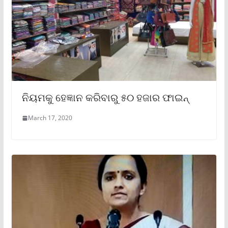
ନିୟମକୁ ହେଜ୍ଞାନ କରିବାରୁ ୫୦ ହଜାର ଫାଇନ୍
March 17, 2020