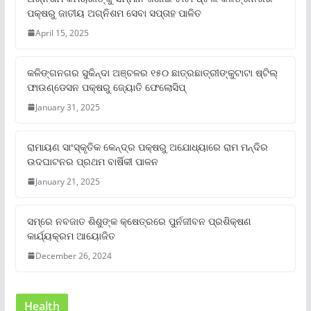
ପକ୍ଷରୁ ଜାତୀୟ ଅଗ୍ନିଶମ ସେବା ସପ୍ତାହ ପାଳିତ
April 15, 2025
କଳିଙ୍ଗନଗର ସୁକିନ୍ଦା ଅଞ୍ଚଳର ୧୫୦ ଛାତ୍ରଛାତ୍ରୀଙ୍କୁଟାଟା ଷ୍ଟିଲ୍
ଫାଉଣ୍ଡେସନ ପକ୍ଷରୁ ଜ୍ୟୋତି ଫେଲୋସିପ୍‌
January 31, 2025
ରାମାୟଣ ସାଂସ୍କୃତିକ କେନ୍ଦ୍ର ପକ୍ଷରୁ ଅଯୋଧ୍ୟାରେ ରାମ ମନ୍ଦିର
ଉଦଘାଟନର ପ୍ରଥମ ବାର୍ଷିକୀ ପାଳନ
January 21, 2025
ସମ୍‌ରେ ନବଜାତ ଶିଶୁଙ୍କ କ୍ଷେତ୍ରରେ ପୁର୍ନଜୀବନ ପ୍ରଶିକ୍ଷଣ
କାର୍ଯ୍ୟକ୍ରମ ଆୟୋଜିତ
December 26, 2024
Health