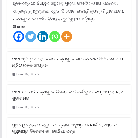
ଭୁବନେଶ୍ୱର: ବିଶ୍ୱର ସବୁଠାରୁ ପୁରୁଣା ସଂଗଠିତ ଯୋଗ କେନ୍ଦ୍ର,
ସାନ୍ତାକ୍ରୁଜ୍ (ମୁମ୍ବାଇ) ସ୍ଥିତ ‘ଦି ଯୋଗ ଇନଷ୍ଟିଚ୍ୟୁଟ୍‌’ (ଟିୱାଇଆଇ),
ପକ୍ଷରୁ ଚଳିତ ବର୍ଷର ବିଷୟବସ୍ତୁ “ସୁସ୍ଥ ବାର୍ଦ୍ଧକ୍ୟ
Share
ଟାଟା ଷ୍ଟିଲ୍‌ କଳିଙ୍ଗନଗର ପକ୍ଷରୁ ମେଗା ରକ୍ତଦାନ ଶିବିରରେ ୨୮୦
ୟୁନିଟ୍‌ ରକ୍ତ ସଂଗୃହୀତ
June 19, 2026
ଟାଟା ଏଆଇଜି ପକ୍ଷରୁ ମେଡିକେୟାର ରିଜର୍ଭ ସୁପର ଟପ୍‌-ଅପ୍ ପ୍ଲାନ୍‌ର
ଶୁଭାରମ୍ଭ
June 10, 2026
ମୁଖ ସ୍ୱାସ୍ଥ୍ୟ ଓ ତ୍ୱଚା ସମସ୍ୟାର ଅଦୃଶ୍ୟ ସମ୍ପର୍କ :ପ୍ରଖ୍ୟାତ
ସ୍ୱାସ୍ଥ୍ୟ ବିଶେଷଜ୍ଞ ଡା. ସୋନିଆ ଦତ୍ତ