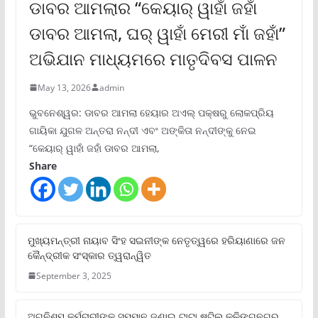
ଡାବର ଆମଲାର “କେୟାର୍ ୱାହାଁ ଜହାଁ
ଡାବର ଆମଲା, ଘର୍ ୱାହାଁ ମେରୀ ମାଁ ଜହାଁ”
ଅଭିଯାନ ମାଧ୍ୟମରେ ମାତୃଦିବସ ପାଳନ
May 13, 2026
admin
ଭୁବନେଶ୍ୱର: ଡାବର ଆମଲା ହେୟାର ଅଏଲ୍ ପକ୍ଷରୁ ଲୋକପ୍ରିୟ
ଗାୟିକା ଯୁଗଳ ଅନ୍ତରା ନନ୍ଦୀ ଏବଂ ଅଙ୍କିତା ନନ୍ଦୀଙ୍କୁ ନେଇ
“କେୟାର୍ ୱାହାଁ ଜହାଁ ଡାବର ଆମଲା,
Share
ମୁଖ୍ୟମନ୍ତ୍ରୀ ନାୟାବ ସିଂହ ସଇନୀଙ୍କ ନେତୃତ୍ୱରେ ହରିୟାଣାରେ ଜନ
କୈନ୍ଦ୍ରୀକ ସଂସ୍କାର ତ୍ୱରାନ୍ୱିତ
September 3, 2025
ଅଗ୍ନିଶମ କର୍ମଚାରୀଙ୍କୁ ସମ୍ମାନ ଜଣାଇ ଟାଟା ଷ୍ଟିଲ କଳିଙ୍ଗନଗର