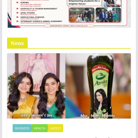
News
BUSINESS
HEALTH
LATEST