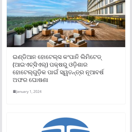
ଇଣ୍ଡିଆନ ହୋଟେଲ୍‌ସ କଂପାନି ଲିମିଟେଡ୍
(ଆଇଏଚ୍‌ସିଏଲ୍‌) ପକ୍ଷରୁ ଓଡ଼ିଶାର
ହୋଟେଲ୍‌ଗୁଡ଼ିକ ପାଇଁ ସ୍ୱତନ୍ତ୍ର ନୂଆବର୍ଷ
ଅଫର ଘୋଷଣା
January 1, 2024