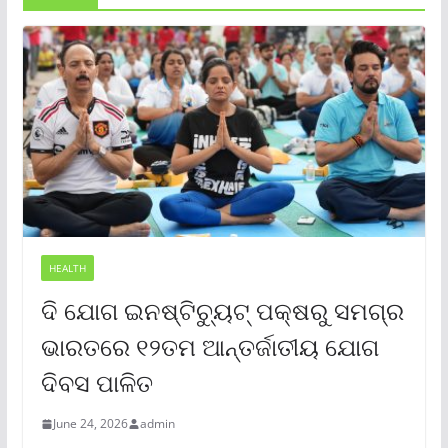
HEALTH
ଦି ଯୋଗ ଇନଷ୍ଟିଚ୍ୟୁଟ୍ ପକ୍ଷରୁ ସମଗ୍ର
ଭାରତରେ ୧୨ତମ ଆନ୍ତର୍ଜାତୀୟ ଯୋଗ
ଦିବସ ପାଳିତ
June 24, 2026
admin