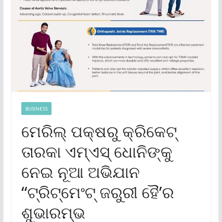
BUSINESS
ମେରିଲ୍ ପକ୍ଷରୁ କ୍ରିକେଟ୍
ତାରକା ଏମ୍‌ଏସ୍ ଧୋନିଙ୍କୁ
ନେଇ ନୂଆ ଅଭିଯାନ
“ଟ୍ରିଟ୍‌ମେଂଟ୍ ଜରୁରୀ ହୈ’ର
ଶୁଭାରମ୍ଭ