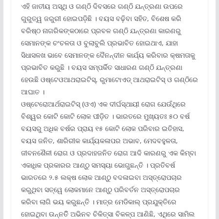
ଏହି ଜାତୀୟ ଅସ୍ଥି ଓ ଗଣ୍ଠି ଦିବସରେ ଗଣ୍ଠି ଯନ୍ତ୍ରଣା ଉପରେ
ଗୁରୁତ୍ୱ ଜରୁରୀ ହୋଇପଡ଼ିଛି । ବୟସ ବଢ଼ିବା ସହିତ, ବିଶେଷ କରି
ବରିଷ୍ଠ ନାଗରିକଙ୍କଠାରେ ପ୍ରବଳ ଗଣ୍ଠି ଯନ୍ତ୍ରଣା କାରଣରୁ
ସେମାନଙ୍କ ଚଂଚଳତା ଓ ବୁଲାବୁଲି ପ୍ରଭାବିତ ହୋଇଥାଏ, ଯାହା
ସିଧାସଳଖ ଭାବେ ସେମାନଙ୍କ ଦୈନନ୍ଦୀନ କାର୍ଯ୍ୟ କରିବାର କ୍ଷମତାକୁ
ପ୍ରଭାବିତ କରୁଛି । ବୟସ ସମ୍ପର୍କିତ ସାଧାରଣ ଗଣ୍ଠି ଯନ୍ତ୍ରଣା
ହେଉଛି ଓଷ୍ଟେଓଆଥରାଇଟିସ୍‌, ରୁମାଟୋଏଡ୍ ଆଥରାଇଟିସ୍ ଓ ଗଣ୍ଠିରେ
ଆଘାତ ।
ଓଷ୍ଟେରୋଆର୍ଥରାଇଟିସ୍ (ଓଏ) ଏକ ଦୀର୍ଘସ୍ଥାୟୀ ରୋଗ ଯେଉଁଥିରେ
ବିଶ୍ୱର କୋଟି କୋଟି ଲୋକ ପୀଡ଼ିତ । ଭାରତରେ ମୁଖ୍ୟତଃ ୫୦ ବର୍ଷ
ବୟସରୁ ଅଧିକ ବର୍ଷର ପ୍ରାୟ ୧୫ କୋଟି ଲୋକ ପରିବାର ଇତିହାସ,
ବୟସ ଜନିତ, ଶାରିରୀକ କାର୍ଯ୍ୟକଳାପର ଅଭାବ, ମେଦବହୁଳତା,
ଜୀବନଶୈଳୀ ରୋଗ ଓ ପ୍ରଦାହଜନିତ ରୋଗ ଆଦି କାରଣରୁ ଏକ କିମ୍ବା
ଏକାଧିକ ପ୍ରକାରର ଆଣ୍ଠୁ ସମସ୍ୟା ଭୋଗୁଛନ୍ତି । ପ୍ରତିବର୍ଷ
ଭାରତରେ ୨.୫ ଲକ୍ଷ ଲୋକ ଆଣ୍ଠୁ ବଦଳାଇବା ଅସ୍ତ୍ରୋପଚାର
କରୁଥିବା ସତ୍ୱେ ଲୋକମାନେ ଆଣ୍ଠୁ ପରିବର୍ତନ ଅସ୍ତ୍ରୋପଚାର
କରିବା ଲାଗି ଭୟ କରୁଛନ୍ତି । ମାତ୍ର ମେଡିକାଲ୍ ପ୍ରଯୁକ୍ତିରେ
ହୋଇଥିବା ଉନ୍ନତିି ଅଭିନବ ଚିକିତ୍ସା ବିକଳ୍ପ ଆଣିଛି, ଏଥିରେ ସାମିଲ