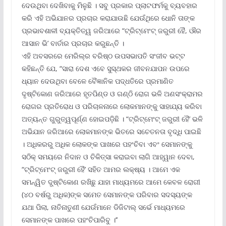
ଦେଉଥିବା ଦେଖିବାକୁ ମିଳୁଛି । ସବୁ ପ୍ରକାର ପ୍ଲାଟଫର୍ମକୁ ବ୍ୟବହାର
କରି ଏହି ଅଭିଯାନର ପ୍ରଚାର କରାଯାଉଛି ଯେଉଁଥିରେ ଧୋନି ତାଙ୍କ
ପ୍ରଭାବଶାଳୀ ବ୍ୟକ୍ତିତ୍ୱ ଜରିଆରେ “ଟ୍ରିଟ୍‌ମେଂଟ୍ ଜରୁରୀ ହୈ, ଔର
ଆସାନ ଭି’ ବାର୍ତାର ପ୍ରଚାର କରୁଛନ୍ତି ।
ଏହି ଅବସରରେ ମେରିଲ୍‌ର ବରିଷ୍ଠ ଉପସଭାପତି ସଂଜୀବ ଭଟ୍ଟ
କହିଛନ୍ତି ଯେ, “ସାରା ଦେଶ ଏବେ ସୁସ୍ଥକର ଜୀବନଯାପନ ଉପରେ
ଧ୍ୟାନ ଦେଉଥିବା ବେଳେ ବୈଜ୍ଞାନିକ ପଦ୍ଧତିରେ ପ୍ରମାଣିତ
ଦୃଷ୍ଟିକୋଣ ଜରିଆରେ ହୃତପିଣ୍ଡ ଓ ଗଣ୍ଠି ରୋଗ ଭଳି ଅଣସଂକ୍ରାମର
ରୋଗର ପ୍ରତିରୋଧ ଓ ପରିଚାଳନାରେ ଲୋକମାନଙ୍କୁ ସାହାଯ୍ୟ କରିବା
ଅତ୍ୟନ୍ତ ଗୁରୁତ୍ୱପୂର୍ଣ୍ଣ ହୋଇପଡ଼ିଛି । “ଟ୍ରିଟ୍‌ମେଂଟ୍ ଜରୁରୀ ହୈ’ ଭଳି
ଅଭିଯାନ ଜରିଆରେ ଲୋକମାନଙ୍କ ଭିତରେ ସଚେତନତା ବୃଦ୍ଧି ପାଇଛି
। ଅଧିକରରୁ ଅଧିକ ଲୋକଙ୍କ ପାଖରେ ପହଂଚିବା ଏବଂ ସେମାନଙ୍କୁ
ସଠିକ୍ ସମୟରେ ନିଦାନ ଓ ଚିକିତ୍ସା କରାଇବା ଲାଗି ଆହ୍ୱାନ ଦେବା,
“ଟ୍ରିଟ୍‌ମେଂଟ୍ ଜରୁରୀ ହୈ’ ସହିତ ଆମର ଲକ୍ଷ୍ୟ । ଆମେ ଏକ
ସମନ୍ୱିତ ଦୃ୍‌ଷ୍ଟିକୋଣ ରଖିଛୁ ଯାହା ମାଧ୍ୟମରେ ଆମେ କେବଳ ରୋଗୀ
(୪୦ ବର୍ଷରୁ ଅଧିକ)ଙ୍କ ସମେତ ସେମାନଙ୍କ ପରିବାର ସଦସ୍ୟଙ୍କ
ଯଥା ପିଲା, ନାତିନାତୁଣୀ ଯେଉଁମାନେ ଡିଜିଟାଲ୍ ସର୍ଭେ ମାଧ୍ୟମରେ
ସେମାନଙ୍କ ପାଖରେ ପହଂଚିପାରିବୁ ।’’