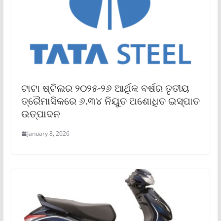
ଟାଟା ଷ୍ଟିଲର ୨୦୨୫-୨୬ ଆର୍ଥିକ ବର୍ଷର ତୃତୀୟ
ତ୍ରୈମାସିକରେ ୬.୩୪ ନିୟୁତ ଅଶୋଧିତ ଇସ୍ପାତ
ଉତ୍ପାଦନ
January 8, 2026