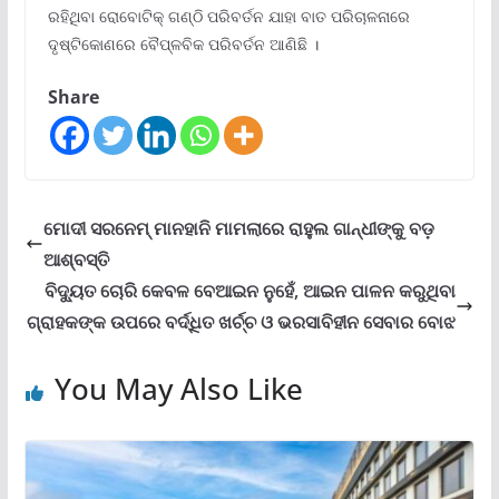
ରହିଥିବା ରୋବୋଟିକ୍ ଗଣ୍ଠି ପରିବର୍ତନ ଯାହା ବାତ ପରିଚାଳନାରେ
ଦୃଷ୍ଟିକୋଣରେ ବୈପ୍ଳବିକ ପରିବର୍ତନ ଆଣିଛି ।
Share
ମୋଦୀ ସରନେମ୍ ମାନହାନି ମାମଲାରେ ରାହୁଲ ଗାନ୍ଧୀଙ୍କୁ ବଡ଼
ଆଶ୍ବସ୍ତି
ବିଦ୍ୟୁତ ଚୋରି କେବଳ ବେଆଇନ ନୁହେଁ, ଆଇନ ପାଳନ କରୁଥିବା
ଗ୍ରାହକଙ୍କ ଉପରେ ବର୍ଦ୍ଧିତ ଖର୍ଚ୍ଚ ଓ ଭରସାବିହୀନ ସେବାର ବୋଝ
You May Also Like