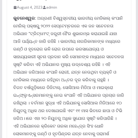
August 4, 2023
admin
ଭୁବନେଶ୍ୱର
: ଅଗ୍ରଣୀ ବିଶ୍ୱସ୍ତରୀୟ ଭାରତୀୟ ମେଡିକାଲ୍ କଂପାନି
ମେରିଲ୍ ପକ୍ଷରୁୂ ୨୦୨୨ ସେପ୍ଟେମ୍ବରରେ ଏକ ଜନ ସଚେତନତା
ଅଭିଯାନ “ଟ୍ରିଟ୍‌ମେଂଟ୍ ଜରୁରୀ ହୈ’ର ଶୁଭାରମ୍ଭ କରାଯାଇଛି ଯାହା
ଆଜି ପର୍ଯ୍ୟନ୍ତ ଜାରି ରହିଛି । ଭାରତୀୟ ନାଗରିକମାନଙ୍କ ମଧ୍ୟରେ
ଗଣ୍ଠି ଓ ହୃଦରୋଗ ଭଳି ରୋଗ ଉପରେ ଭରସାଯୋଗ୍ୟ ଓ
ସାହାଯ୍ୟକାରୀ ସୂଚନା ପ୍ରଦାନ କରି ସେମାନଙ୍କ ମଧ୍ୟରେ ସଚେତନତା
ସୃଷ୍ଟି କରିବା ଏହି ଅଭିଯାନର ମୁଖ୍ୟ ଉଦ୍ଦେଶ୍ୟ ରହିଛି । ଏହି
ଅଭିଯାନ ଜରିଆରେ କଂପାନି ରୋଗୀ, ଯତ୍ନ ନେଉଥିବା ବ୍ୟକ୍ତି ଓ
ମେଡିକାଲ ମଧ୍ୟରେ ରହିଥିବା ଅନ୍ତର ଦୂର କରିବାକୁ ଚାହୁଛି ।
ବିଗତ ବର୍ଷଗୁଡ଼ିକରେ ଡିଜିଟାଲ୍‌, ସୋସିଆଲ ମିଡିଆ ଓ ମାଇକ୍ରୋ
ଇନ୍‌ଫ୍ଲୁଏନ୍‌ସରମାନଙ୍କୁ ନେଇ କଂପାନି ଏହି ଅଭିଯାନର ପ୍ରଚାର ଜାରି
ରଖିଥିଲା । ବର୍ତମାନ ସୁଦ୍ଧା ଏହି ଅଭିଯାନକୁ ସୋସିଆଲ ମିଡିଆରେ ୧୦
ନିୟୁତରୁ ଅଧିକ ଥର ଦେଖାଯାଇଛି ଏବଂ ୧୧ ମାସ ଭିତରେ ଛାପା ଓ ଟିଭି
ଜରିଅ।।ରେ ଏହା ୨୦ ନିୟୁତରୁ ଅଧିକ ସୁଯୋଗ ସୃଷ୍ଟି କରିପାରିଛି ।
ଏହି ଅଭିଯାନରେ କ୍ରିକେଟ ତାରକା ମହେନ୍ଦ୍ର ସିଂହ ଧୋନି
ଲୋକମାନଙ୍କୁ ଗଣ୍ଠି ଓ ହୃତପିଣ୍ଡର ଯତ୍ନ ନେବାକୁ ପରାମର୍ଶ