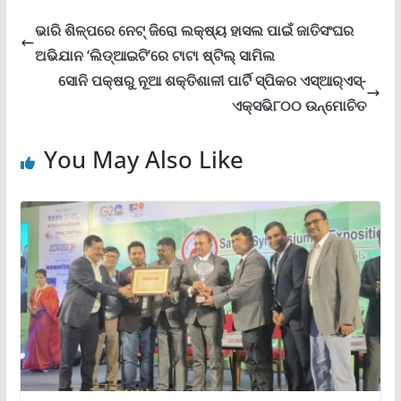
ଭାରି ଶିଳ୍ପରେ ନେଟ୍ ଜିରୋ ଲକ୍ଷ୍ୟ ହାସଲ ପାଇଁ ଜାତିସଂଘର
ଅଭିଯାନ ‘ଲିଡ୍‌ଆଇଟି’ରେ ଟାଟା ଷ୍ଟିଲ୍ ସାମିଲ
ସୋନି ପକ୍ଷରୁ ନୂଆ ଶକ୍ତିଶାଳୀ ପାର୍ଟି ସ୍ପିକର ଏସ୍‌ଆର୍‌ଏସ୍‌-
ଏକ୍ସଭି୮୦୦ ଉନ୍ମୋଚିତ
You May Also Like