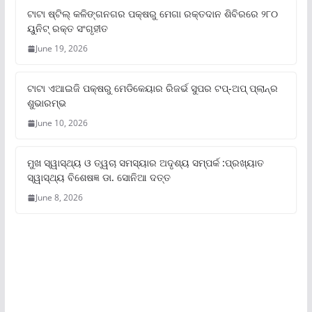
ଟାଟା ଷ୍ଟିଲ୍‌ କଳିଙ୍ଗନଗର ପକ୍ଷରୁ ମେଗା ରକ୍ତଦାନ ଶିବିରରେ ୨୮୦
ୟୁନିଟ୍‌ ରକ୍ତ ସଂଗୃହୀତ
June 19, 2026
ଟାଟା ଏଆଇଜି ପକ୍ଷରୁ ମେଡିକେୟାର ରିଜର୍ଭ ସୁପର ଟପ୍‌-ଅପ୍ ପ୍ଲାନ୍‌ର
ଶୁଭାରମ୍ଭ
June 10, 2026
ମୁଖ ସ୍ୱାସ୍ଥ୍ୟ ଓ ତ୍ୱଚା ସମସ୍ୟାର ଅଦୃଶ୍ୟ ସମ୍ପର୍କ :ପ୍ରଖ୍ୟାତ
ସ୍ୱାସ୍ଥ୍ୟ ବିଶେଷଜ୍ଞ ଡା. ସୋନିଆ ଦତ୍ତ
June 8, 2026