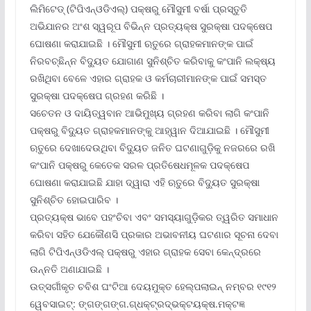
ଲିମିଟେଡ୍ (ଟିପିଏନ୍‌ଓଡିଏଲ୍‌) ପକ୍ଷରୁ ମୌସୁମୀ ବର୍ଷା ପ୍ରସ୍ତୁତି
ଅଭିଯାନର ଅଂଶ ସ୍ୱରୂପ ବିଭିନ୍ନ ପ୍ରତ୍ୟକ୍ଷ ସୁରକ୍ଷା ପଦକ୍ଷେପ
ଘୋଷଣା କରାଯାଇଛି । ମୌସୁମୀ ଋତୁରେ ଗ୍ରାହକମାନଙ୍କ ପାଇଁ
ନିରବଚ୍ଛିନ୍ନ ବିଦ୍ୟୁତ ଯୋଗାଣ ସୁନିଶ୍ଚିତ କରିବାକୁ କଂପାନି ଲକ୍ଷ୍ୟ
ରଖିଥିବା ବେଳେ ଏହାର ଗ୍ରାହକ ଓ କର୍ମଚାରୀମାନଙ୍କ ପାଇଁ ସମସ୍ତ
ସୁରକ୍ଷା ପଦକ୍ଷେପ ଗ୍ରହଣ କରିଛି ।
ସଚେତନ ଓ ଦାୟିତ୍ୱବାନ ଆଭିମୁଖ୍ୟ ଗ୍ରହଣ କରିବା ଲାଗି କଂପାନି
ପକ୍ଷରୁ ବିଦ୍ୟୁତ ଗ୍ରାହକମାନଙ୍କୁ ଆହ୍ୱାନ ଦିଆଯାଇଛି । ମୌସୁମୀ
ଋତୁରେ ଦେଖାଦେଉଥିବା ବିଦ୍ୟୁତ ଜନିତ ଘଟଣାଗୁଡ଼ିକୁ ନଜରରେ ରଖି
କଂପାନି ପକ୍ଷରୁ କେତେକ ସରଳ ପ୍ରତିଷେଧମୂଳକ ପଦକ୍ଷେପ
ଘୋଷଣା କରାଯାଇଛି ଯାହା ଦ୍ୱାରା ଏହି ଋତୁରେ ବିଦ୍ୟୁତ ସୁରକ୍ଷା
ସୁନିଶ୍ଚିତ ହୋଇପାରିବ ।
ପ୍ରତ୍ୟକ୍ଷ ଭାବେ ପହଂଚିବା ଏବଂ ସମସ୍ୟାଗୁଡ଼ିକର ତ୍ୱରିତ ସମାଧାନ
କରିବା ସହିତ ଯେକୌଣସି ପ୍ରକାର ଅଭାବନୀୟ ଘଟଣାର ସୂଚନା ଦେବା
ଲାଗି ଟିପିଏନ୍‌ଓଡିଏଲ୍ ପକ୍ଷରୁ ଏହାର ଗ୍ରାହକ ସେବା କେନ୍ଦ୍ରରେ
ଉନ୍ନତି ଅଣାଯାଇଛି ।
ଉତ୍ସର୍ଗୀକୃତ ଚବିଶ ଘଂଟିଆ ଦେୟମୁକ୍ତ ହେଲ୍‌ପଲାଇନ୍ ନମ୍ବର ୧୯୧୨
ୱେବସାଇଟ୍‌: ଙ୍ଗଙ୍ଗଙ୍ଗ.ଗ୍ଧକ୍ଟ୍ରଦ୍ଭକ୍ଟୟକ୍ଷ.ମକ୍ଟଜ୍ଞ