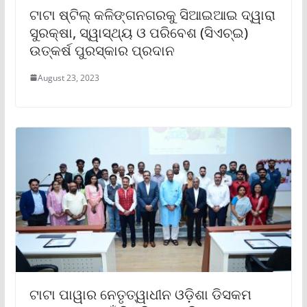
ଟାଟା ଷ୍ଟିଲ୍ କଳିଙ୍ଗନଗରକୁ ସିଆଇଆଇ ଦ୍ୱାରା
ସୁରକ୍ଷା, ସ୍ୱାସ୍ଥ୍ୟ ଓ ପରିବେଶ (ସିଏଚ୍‌ଇ)
ଉତ୍କର୍ଷ ପୁରସ୍କାର ପ୍ରଦାନ
August 23, 2023
ଟାଟା ପାୱାର ନେତୃତ୍ୱାଧୀନ ଓଡ଼ିଶା ଡିସକମ