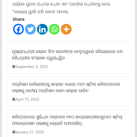
ଗାୟିକା ଯୁଗଳ ଅନ୍ତରା ନନ୍ଦୀ ଏବଂ ଅଙ୍କିତା ନନ୍ଦୀଙ୍କୁ ନେଇ
“କେୟାର୍ ୱାହାଁ ଜହାଁ ଡାବର ଆମଲା,
Share
ମୁଖ୍ୟମନ୍ତ୍ରୀ ନାୟାବ ସିଂହ ସଇନୀଙ୍କ ନେତୃତ୍ୱରେ ହରିୟାଣାରେ ଜନ
କୈନ୍ଦ୍ରୀକ ସଂସ୍କାର ତ୍ୱରାନ୍ୱିତ
September 3, 2025
ଅଗ୍ନିଶମ କର୍ମଚାରୀଙ୍କୁ ସମ୍ମାନ ଜଣାଇ ଟାଟା ଷ୍ଟିଲ କଳିଙ୍ଗନଗର
ପକ୍ଷରୁ ଜାତୀୟ ଅଗ୍ନିଶମ ସେବା ସପ୍ତାହ ପାଳିତ
April 15, 2025
କଳିଙ୍ଗନଗର ସୁକିନ୍ଦା ଅଞ୍ଚଳର ୧୫୦ ଛାତ୍ରଛାତ୍ରୀଙ୍କୁଟାଟା ଷ୍ଟିଲ୍
ଫାଉଣ୍ଡେସନ ପକ୍ଷରୁ ଜ୍ୟୋତି ଫେଲୋସିପ୍‌
January 31, 2025