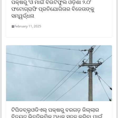
ପକ୍ଷରୁ ‘ଓ ମାଇଁ ବିଉଟିଫୁଲ ଓଡ଼ିଶା ୨.୦’
ଫଟୋଗ୍ରାଫି ପ୍ରତିଯୋଗିତାର ବିଜେତାଙ୍କୁ
ସମ୍ୱର୍ଦ୍ଧନା
February 11, 2025
ଟିପିଡବ୍ଲୁଓଡିଏଲ୍ ପକ୍ଷରୁ ବରଗଡ଼ ଜିଲ୍ଲାର
ବିଦ୍ୟୁତ୍ ଭିତ୍ତିଭୂମିକୁ ଅଧିକ ସୁଦୃଢ଼ କରିବା ପାଇଁ