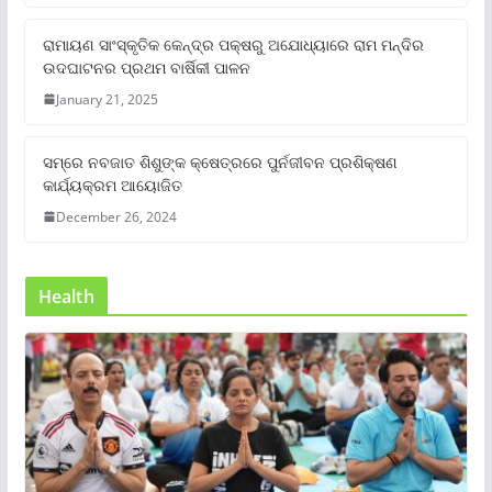
ରାମାୟଣ ସାଂସ୍କୃତିକ କେନ୍ଦ୍ର ପକ୍ଷରୁ ଅଯୋଧ୍ୟାରେ ରାମ ମନ୍ଦିର
ଉଦଘାଟନର ପ୍ରଥମ ବାର୍ଷିକୀ ପାଳନ
January 21, 2025
ସମ୍‌ରେ ନବଜାତ ଶିଶୁଙ୍କ କ୍ଷେତ୍ରରେ ପୁର୍ନଜୀବନ ପ୍ରଶିକ୍ଷଣ
କାର୍ଯ୍ୟକ୍ରମ ଆୟୋଜିତ
December 26, 2024
Health