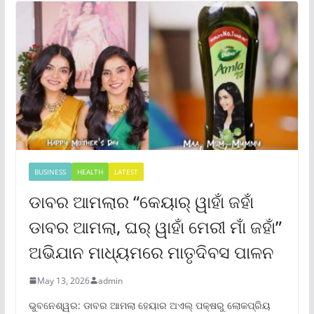
BUSINESS
HEALTH
LATEST
ଡାବର ଆମଲାର “କେୟାର୍ ୱାହାଁ ଜହାଁ
ଡାବର ଆମଲା, ଘର୍ ୱାହାଁ ମେରୀ ମାଁ ଜହାଁ”
ଅଭିଯାନ ମାଧ୍ୟମରେ ମାତୃଦିବସ ପାଳନ
May 13, 2026
admin
ଭୁବନେଶ୍ୱର: ଡାବର ଆମଲା ହେୟାର ଅଏଲ୍ ପକ୍ଷରୁ ଲୋକପ୍ରିୟ