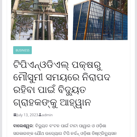
BUSINESS
ଟିପିଏନ୍‌ଓଡିଏଲ୍ ପକ୍ଷରୁ
ମୌସୁମୀ ସମୟରେ ନିରାପଦ
ରହିବା ପାଇଁ ବିଦ୍ୟୁତ
ଗ୍ରାହକଙ୍କୁ ଆହ୍ୱାନ
July 13, 2023
admin
ବାଲେଶ୍ୱର
: ବିଦ୍ୟୁତ ବଂଟନ ପାଇଁ ଟାଟା ପାୱାର ଓ ଓଡ଼ିଶା
ସରକାରଙ୍କ ଯୌଥ ଉଦ୍ୟୋଗ ଟିପି ନର୍ଦନ୍ ଓଡ଼ିଶା ଡିଷ୍ଟ୍ରିବ୍ୟୁସନ