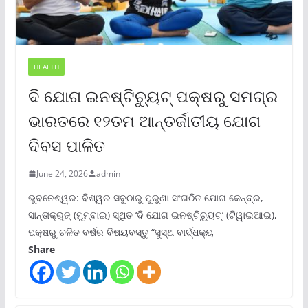
HEALTH
ଦି ଯୋଗ ଇନଷ୍ଟିଚ୍ୟୁଟ୍ ପକ୍ଷରୁ ସମଗ୍ର
ଭାରତରେ ୧୨ତମ ଆନ୍ତର୍ଜାତୀୟ ଯୋଗ
ଦିବସ ପାଳିତ
June 24, 2026
admin
ଭୁବନେଶ୍ୱର: ବିଶ୍ୱର ସବୁଠାରୁ ପୁରୁଣା ସଂଗଠିତ ଯୋଗ କେନ୍ଦ୍ର,
ସାନ୍ତାକ୍ରୁଜ୍ (ମୁମ୍ବାଇ) ସ୍ଥିତ ‘ଦି ଯୋଗ ଇନଷ୍ଟିଚ୍ୟୁଟ୍‌’ (ଟିୱାଇଆଇ),
ପକ୍ଷରୁ ଚଳିତ ବର୍ଷର ବିଷୟବସ୍ତୁ “ସୁସ୍ଥ ବାର୍ଦ୍ଧକ୍ୟ
Share