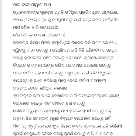
ମାଇଁ ଟାଟା ପାୱାର ଆପ୍‌
ଗ୍ରାହକମାନଙ୍କ ସୁରକ୍ଷା ପ୍ରତି ରହିଥିବା ପ୍ରତିବଦ୍ଧତା ଅନୁସାରେ,
ଟିପିଏନ୍‌ଓଡିଏଲ୍ ପକ୍ଷରୁ ମୌସୁମୀ ଋତୁ ପାଇଁ ନିମ୍ନଲିଖିତ ସାର୍ବଜନୀନ
ମାର୍ଗଦର୍ଶିକା ଜାରି କରାଯାଇଛି:
କ’ଣ କରିବେ ଓ କ’ଣ କରିବେ ନାହିଁ
ଜଳମଗ୍ନ କିମ୍ବା ମିଟର କ୍ୟାବିନ୍‌ରେ ଲିକେଜ୍ ଭଳି ଘଟଣାରେ ମେନ୍
ସ୍ୱିଚ୍‌କୁ ବନ୍ଦ କରନ୍ତୁ । ଓୟାରିଂରେ ଯଦି କିଛି ପରିବର୍ତନ ହୋଇଥିବ,
ତାହାକୁ ଭଲ ଭାବେ ଯାଂଚ କରନ୍ତୁ ଏବଂ ଜଣେ ଲାଇସେନ୍ସପ୍ରାପ୍ତ
ବିଦ୍ୟୁତ କଂଟ୍ରାକ୍ଟରଙ୍କ ଜରିଆରେ ତାହାର ପରୀକ୍ଷା କରାନ୍ତୁ
ଘରେ ଟର୍ଚ ଓ ମହମବତୀ ରଖନ୍ତୁ । ସୁରକ୍ଷା ପାଇଁ ଯଦି ବିଦ୍ୟୁତ
ବ୍ୟବସ୍ଥାକୁ ବନ୍ଦ କରିବାକୁ ପଡ଼େ ତେବେ ଟର୍ଚ ଓ ମହମବତୀ
ହାତପାଆନ୍ତରେ ରହିଥିବା ଦରକାର ।
ଟ୍ରାଫିକ୍‌ରେ ଭଲ ଭାବେ ଦେଖାଯିବା ପାଇଁ ରିଫ୍ଲେକ୍ଟିଭ୍ ରେନ୍‌କୋଟ୍
ବ୍ୟବହାର କରନ୍ତୁ ଏବଂ ପାଖରେ ଛତା ରଖନ୍ତୁ
କୌଣସି ବିଦ୍ୟୁତ ବ୍ୟବସ୍ଥାକୁ ଓଦା ହାତରେ ସ୍ପର୍ଶ କରନ୍ତୁ ନାହିଁ
ଅନୁମୋଦିତ ଲୋଡ୍‌ଠାରୁ ଅଧିକ ବିଦ୍ୟୁତ ବ୍ୟବହାର କରନ୍ତୁ ନାହିଁ
ମିଟର୍‌୍‌, ଷ୍ଟ୍ରିଟ୍‌ଲାଇଟ୍ ଖୁଂଟ କିମ୍ବା ବଂଟନ ସ୍ତମ୍ଭରେ ଯଦି କୌଣସି
ସ୍ପାର୍କ ଦେଖୁଛନ୍ତି ତେବେ ତାହାକୁ ସ୍ପର୍ଶ କରନ୍ତୁ ନାହିଁ, ଆପଣଙ୍କୁ