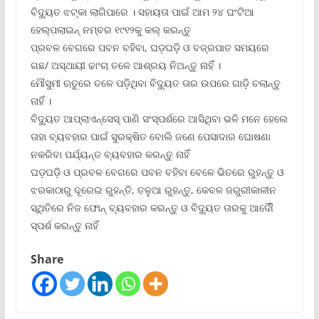
ବିଦ୍ୟୁତ ଝଟ୍‌କା ଲାଗିପାରେ । ସହାୟତା ପାଇଁ ଆମ ୨୪ ଘଂଟିଆ
ହେଲ୍‌ପଲାଇନ୍ ନମ୍ବର ୧୯୧୨କୁ କଲ୍ କରନ୍ତୁ
ପ୍ରବଳ ବେଗରେ ପବନ ବହିବା, ଘଡ଼ଘଡ଼ି ଓ ବଜ୍ରପାତ ସମୟରେ
ଗଛ/ ଅସ୍ଥାୟୀ ଢାଂଚା ତଳେ ଆଶ୍ରୟ ନିଅନ୍ତୁ ନାହିଁ ।
ମୌସୁମୀ ଋତୁରେ ତଳେ ପଡ଼ିଥିବା ବିଦ୍ୟୁତ ତାର ଉପରେ ଗାଡ଼ି ଚଲାନ୍ତୁ
ନାହିଁ ।
ବିଦ୍ୟୁତ ଆପ୍ଲାଏନ୍‌ସେସ୍ ପାଣି ସଂସ୍ପର୍ଶରେ ଆସିଥିବା ଭଳି ମନେ ହେଲେ
ତାହା ବ୍ୟବହାର ପାଇଁ ସୁରକ୍ଷିତ ବୋଲି ଜଣେ ପେସାଦାର ଘୋଷଣା
ନକରିବା ପର୍ଯ୍ୟନ୍ତ ବ୍ୟବହାର କରନ୍ତୁ ନାହିଁ
ଘଡ଼ଘଡ଼ି ଓ ପ୍ରବଳ ବେଗରେ ପବନ ବହିବା ବେଳେ ଭିତରେ ରୁହନ୍ତୁ ଓ
ଝରକାଠାରୁ ଦୂରେଇ ରୁହନ୍ତି, ତଳୁଆ ରୁହନ୍ତୁ, କେବଳ ଜରୁରୀକାଳୀନ
ସ୍ଥିତିରେ ନିଜ ଫୋନ୍ ବ୍ୟବହାର କରନ୍ତୁ ଓ ବିଦ୍ୟୁତ ତାରକୁ ଆଦୌଁ
ସ୍ପର୍ଶ କରନ୍ତୁ ନାହିଁ
Share