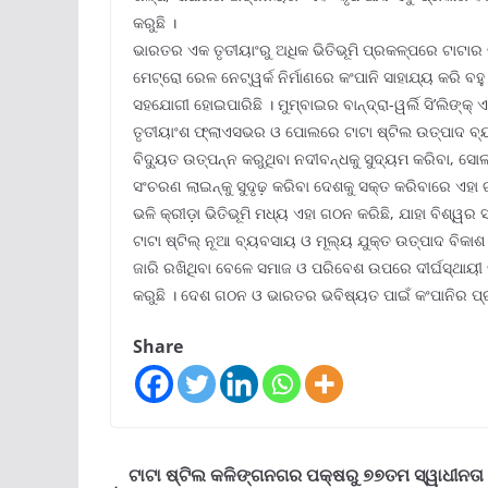
କରୁଛି ।
ଭାରତର ଏକ ତୃତୀୟାଂରୁ ଅଧିକ ଭିତିଭୂମି ପ୍ରକଳ୍ପରେ ଟାଟାର
ମେଟ୍ରୋ ରେଳ ନେଟ୍‌ୱର୍କ ନିର୍ମାଣରେ କଂପାନି ସାହାଯ୍ୟ କରି ବହ
ସହଯୋଗୀ ହୋଇପାରିଛି । ମୁମ୍ବାଇର ବାନ୍ଦ୍ରା-ୱର୍ଲି ସି’ଲିଙ
ତୃତୀୟାଂଶ ଫ୍ଲାଏସଭର ଓ ପୋଲରେ ଟାଟା ଷ୍ଟିଲ ଉତ୍ପାଦ ବ
ବିଦ୍ୟୁତ ଉତ୍ପନ୍ନ କରୁଥିବା ନଦୀବନ୍ଧକୁ ସୁଦ୍ୟମ କରିବା, ସୋଲା
ସଂଚରଣ ଲାଇନ୍‌କୁ ସୁଦୃଢ଼ କରିବା ଦେଶକୁ ସକ୍ତ କରିବାରେ ଏହା ଗୁ
ଭଳି କ୍ରୀଡ଼ା ଭିତିଭୂମି ମଧ୍ୟ ଏହା ଗଠନ କରିଛି, ଯାହା ବିଶ୍ୱର ସ
ଟାଟା ଷ୍ଟିଲ୍ ନୂଆ ବ୍ୟବସାୟ ଓ ମୂଲ୍ୟ ଯୁକ୍ତ ଉତ୍ପାଦ ବିକା
ଜାରି ରଖିଥିବା ବେଳେ ସମାଜ ଓ ପରିବେଶ ଉପରେ ଦୀର୍ଘସ୍ଥାୟୀ ସକ
କରୁଛି । ଦେଶ ଗଠନ ଓ ଭାରତର ଭବିଷ୍ୟତ ପାଇଁ କଂପାନିର ପ୍ର
Share
ଟାଟା ଷ୍ଟିଲ କଳିଙ୍ଗନଗର ପକ୍ଷରୁ ୭୭ତମ ସ୍ୱାଧୀନତା