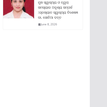
ମୁଖ ସ୍ୱାସ୍ଥ୍ୟ ଓ ତ୍ୱଚା
ସମସ୍ୟାର ଅଦୃଶ୍ୟ ସମ୍ପର୍କ
:ପ୍ରଖ୍ୟାତ ସ୍ୱାସ୍ଥ୍ୟ ବିଶେଷଜ୍ଞ
ଡା. ସୋନିଆ ଦତ୍ତ
June 8, 2026