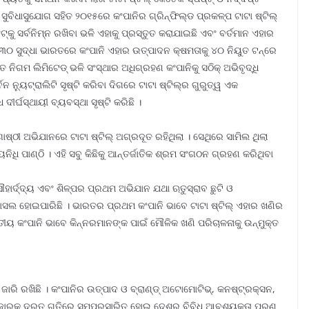
ିଧାସୁଯୋଗ ସହିତ ୨୦୧୫ରେ କଂପାନିର ଗ୍ରିନ୍‌ଫିଲ୍ଡ ପ୍ରକଳ୍ପ ଟାଟା ଷ୍ଟିଲ୍
ଟ୍‌କୁ ସର୍ବନିମ୍ନ ରଖିବା ଭଳି ଏହାକୁ ପ୍ରସ୍ତୁତ କରାଯାଇଛି ଏବଂ ବର୍ତମାନ ଏହାର
୦୩୦ ସୁଦ୍ଧା ଭାରତରେ କଂପାନି ଏହାର ଉତ୍ପାଦନ କ୍ଷମତାକୁ ୪୦ ନିୟୁତ ଟନ୍‌ରେ
 ନିଗମ ଲିମିଟେଡ୍ ଭଳି ସଂସ୍ଥାର ଅଧିଗ୍ରହଣ କଂପାନିକୁ ସଠିକ୍ ଅଭିବୃଦ୍ଧି
ନ ନ୍ୟୁଟ୍ରାଲିଟି ସୃଷ୍ଟି କରିବା ଦିଗରେ ଟାଟା ଷ୍ଟିଲ୍‌ର ଗୁରୁତ୍ୱ ଏକ
ର୍ଘସ୍ଥାୟୀ ବ୍ୟବସ୍ଥା ସୃଷ୍ଟି କରିଛି ।
ଷ୍ଠୀ ଅଭିଯାନରେ ଟାଟା ଷ୍ଟିଲ୍ ଅଗ୍ରଦୂତ ରହିଥିଲା । ସେଥିରେ ସାମିଲ ଥିଲା
ନିଧି ପାଣ୍ଠି । ଏହି ସବୁ କିଛିକୁ ଆନ୍ତର୍ଜାତିକ ଶ୍ରମ ସଂଗଠନ ଗ୍ରହଣ କରିଥିବା
ହାର୍ଦ୍ଦ୍ୟ ଏବଂ ଶିଳ୍ପର ପ୍ରଥମ ଅଭିଯାନ ଯଥା ଋତୁସ୍ରାବ ଛୁଟି ଓ
ଂଟ ହାସଲ ହୋଇପାରିଛି । ଭାରତର ପ୍ରଥମ କଂପାନି ଭାବେ ଟାଟା ଷ୍ଟିଲ୍ ଏହାର ଖଣିର
ୀୟ କଂପାନି ଭାବେ କିନ୍ନରମାନଙ୍କ ପାଇଁ ମୌଳିକ ଖଣି ପରିଚାଳନାକୁ ଉନ୍ମୁକ୍ତ
କା ଜାରି ରଖିଛି । କଂପାନିର ଉତ୍ପାଦ ଓ ବ୍ରାଣ୍ଡ୍ ଅଟୋମୋଟିଭ୍‌, କନଷ୍ଟ୍ରକ୍ସନ,
ର ବଜାରକୁ ଦ୍ରୁତ ଗତିରେ ସମ୍ପ୍ରସାରିତ ହୋଇ ଦେଶର ବିବିଧ ଆବଶ୍ୟକତା ପୂରଣ