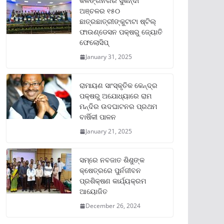
କଳିଙ୍ଗନଗର ସୁକିନ୍ଦା
ଅଞ୍ଚଳର ୧୫୦
ଛାତ୍ରଛାତ୍ରୀଙ୍କୁଟାଟା ଷ୍ଟିଲ୍
ଫାଉଣ୍ଡେସନ ପକ୍ଷରୁ ଜ୍ୟୋତି
ଫେଲୋସିପ୍‌
January 31, 2025
ରାମାୟଣ ସାଂସ୍କୃତିକ କେନ୍ଦ୍ର
ପକ୍ଷରୁ ଅଯୋଧ୍ୟାରେ ରାମ
ମନ୍ଦିର ଉଦଘାଟନର ପ୍ରଥମ
ବାର୍ଷିକୀ ପାଳନ
January 21, 2025
ସମ୍‌ରେ ନବଜାତ ଶିଶୁଙ୍କ
କ୍ଷେତ୍ରରେ ପୁର୍ନଜୀବନ
ପ୍ରଶିକ୍ଷଣ କାର୍ଯ୍ୟକ୍ରମ
ଆୟୋଜିତ
December 26, 2024