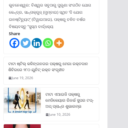
ଭୁବନେଶ୍ୱର: ବିଶ୍ୱର ସବୁଠାରୁ ପୁରୁଣା ସଂଗଠିତ ଯୋଗ
କେନ୍ଦ୍ର, ସାନ୍ତାକ୍ରୁଜ୍ (ମୁମ୍ବାଇ) ସ୍ଥିତ ‘ଦି ଯୋଗ
ଇନଷ୍ଟିଚ୍ୟୁଟ୍‌’ (ଟିୱାଇଆଇ), ପକ୍ଷରୁ ଚଳିତ ବର୍ଷର
ବିଷୟବସ୍ତୁ “ସୁସ୍ଥ ବାର୍ଦ୍ଧକ୍ୟ
Share
ଟାଟା ଷ୍ଟିଲ୍‌ କଳିଙ୍ଗନଗର ପକ୍ଷରୁ ମେଗା ରକ୍ତଦାନ
ଶିବିରରେ ୨୮୦ ୟୁନିଟ୍‌ ରକ୍ତ ସଂଗୃହୀତ
June 19, 2026
ଟାଟା ଏଆଇଜି ପକ୍ଷରୁ
ମେଡିକେୟାର ରିଜର୍ଭ ସୁପର ଟପ୍‌-
ଅପ୍ ପ୍ଲାନ୍‌ର ଶୁଭାରମ୍ଭ
June 10, 2026