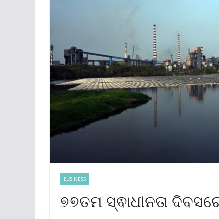
BUSINESS
୭୭ତମ ସ୍ଵାଧୀନତା ଦିବସରେ 