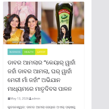
BUSINESS
HEALTH
LATEST
ଡାବର ଆମଲାର “କେୟାର୍ ୱାହାଁ
ଜହାଁ ଡାବର ଆମଲା, ଘର୍ ୱାହାଁ
ମେରୀ ମାଁ ଜହାଁ” ଅଭିଯାନ
ମାଧ୍ୟମରେ ମାତୃଦିବସ ପାଳନ
May 13, 2026
admin
ଭୁବନେଶ୍ୱର: ଡାବର ଆମଲା ହେୟାର ଅଏଲ୍ ପକ୍ଷରୁ