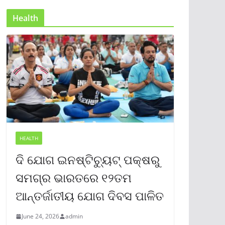
Health
HEALTH
ଦି ଯୋଗ ଇନଷ୍ଟିଚ୍ୟୁଟ୍ ପକ୍ଷରୁ
ସମଗ୍ର ଭାରତରେ ୧୨ତମ
ଆନ୍ତର୍ଜାତୀୟ ଯୋଗ ଦିବସ ପାଳିତ
June 24, 2026
admin