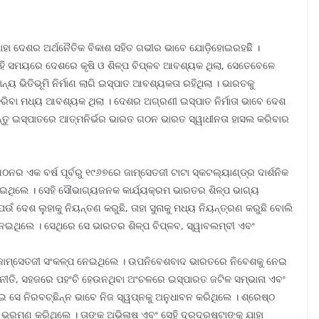
 ଯାହା ଦେଶର ଅର୍ଥନୈତିକ ବିକାଶ ସହିତ ଗଭୀର ଭାବେ ଯୋଡ଼ିହୋଇରହଛିି ।
ହି ସମୟରେ ଦେଶରେ କୃଷି ଓ ଶିଳ୍ପ ବିପ୍ଳବ ଆବଶ୍ୟକ ଥିଲା, ସେତେବେଳେ
୍ୟ ଭିତିଭୂମି ନିର୍ମାଣ ଲାଗି ଇସ୍ପାତ ଆବଶ୍ୟକତା ରହିଥିଲା । ଭାରତକୁ
 କରିବା ମଧ୍ୟ ଆବଶ୍ୟକ ଥିଲା । ଦେଶର ଅଗ୍ରଣୀ ଇସ୍ପାତ ନିର୍ମାତା ଭାବେ ଦେଶ
। କିନ୍ତୁ ଇସ୍ପାତରେ ଆତ୍ମନିର୍ଭର ଭାରତ ଗଠନ ଭାରତ ସ୍ୱାଧୀନତା ହାସଲ କରିବାର
ଗଠନର ଏକ ବର୍ଷ ପୂର୍ବରୁ ୧୯୬୭ରେ ଜାମ୍‌ସେତଜୀ ଟାଟା ସ୍କଟଲ୍ୟାଣ୍ଡ୍‌ର ଦାର୍ଶନିକ
ଦେଇଥିଲେ । ସେହି ସୌଭାଗ୍ୟଜନକ କାର୍ଯ୍ୟକ୍ରମ ଭାରତର ଶିଳ୍ପ ଭାଗ୍ୟ
େଉଁ ଦେଶ ଲୁହାକୁ ନିୟନ୍ତଣ କରୁଛି, ତାହା ସୁନାକୁ ମଧ୍ୟ ନିୟନ୍ତ୍ରଣ କରୁଛି ବୋଲି
ହ ନେଇଥିଲେ । ସେଥିରେ ସେ ଭାରତର ଶିଳ୍ପ ବିପ୍ଳବ, ସ୍ୱାବଲମ୍ବୀ ଏବଂ
ୁ ଜାମ୍‌ସେତଜୀ ସଂକଳ୍ପ ନେଇଥିଲେ । ଉପନିବେଶବାଦ ଭାରତରେ ନିବେଶକୁ ନେଇ
 ନୀତି, ସହଜରେ ପହଂଚି ହେଉନଥିବା ଅଂଚଳରେ ଇସ୍ପାରତ ଜଟିଳ ସମ୍ଭାନା ଏବଂ
ଇ ସେ ନିରବଚ୍ଛିନ୍ନ ଭାବେ ନିଜ ସ୍ୱପ୍ନକୁ ଅନୁଧାବନ କରିଥିଲେ । ଶ୍ରେଷ୍ଠ
ିଆ ଭ୍ରମଣ କରିଥିଲେ । ତାଙ୍କ ଅଭିଳାଷ ଏବଂ ସେହି ଦୂରଦ୍ରଷ୍ଟାଙ୍କୁ ଯାହା