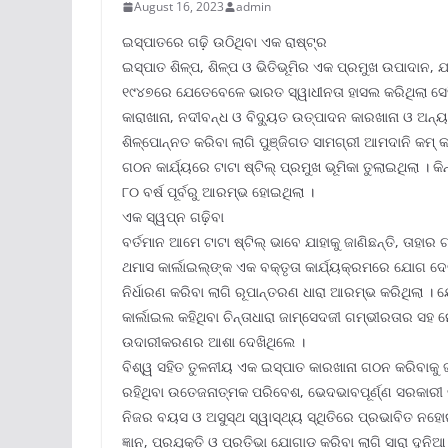
August 16, 2023
admin
ଇସ୍ପାତରେ ଗଢ଼ି ଉଠିଥିବା ଏକ ରାଷ୍ଟ୍ର
ଇସ୍ପାତ ଶିଳ୍ପ, ଶିଳ୍ପ ଓ ଭିତିଭୂମିର ଏକ ପ୍ରମୁଖ ଉପାଦାନ,
୧୯୪୭ରେ ଯେତେବେଳେ ଭାରତ ସ୍ୱାଧୀନତା ହାସଲ କରିଥିଲା ସେ
କାରାଖାନା, ନଦୀବନ୍ଧ ଓ ବିଦ୍ୟୁତ ଉତ୍ପାଦନ କାରଖାନା ଓ ଅନ୍ୟାନ
ଶିଳ୍ପୋନ୍ନତ କରିବା ଲାଗି ପୁଞ୍ଜିଗତ ସାମଗ୍ରୀ ଆମଦାନି କମ୍
ଗଠନ କାର୍ଯ୍ୟରେ ଟାଟା ଷ୍ଟିଲ୍ ପ୍ରମୁଖ ଭୂମିକା ତୁଲାଇଥିଲା 
୮୦ ବର୍ଷ ପୂର୍ବରୁ ଆରମ୍ଭ ହୋଇଥିଲା ।
ଏକ ସ୍ୱପ୍ନ ଗଢ଼ିବା
ବର୍ତମାନ ଆମେ ଟାଟା ଷ୍ଟିଲ୍ ଭାବେ ଯାହାକୁ ଜାଣିଛନ୍ତି, ତାହାର 
ଥମାସ କାର୍ଲାଇଲ୍‌ଙ୍କ ଏକ ବକ୍ତୃତା କାର୍ଯ୍ୟକ୍ରମରେ ଯୋଗ 
ନିର୍ଧାରଣ କରିବା ଲାଗି ରୂପାନ୍ତରଣ ଧାରା ଆରମ୍ଭ କରିଥିଲା । ଯ
କାର୍ଲାଇଲ କହିଥିବା ଚିନ୍ତାଧାରା ଜାମ୍‌ସେଦଜୀ ଗମ୍ଭୀରତାର ସ
ଉଦାରୀକରଣର ଆଶା ଦେଖିଥିଲେ ।
ବିଶ୍ୱ ସହିତ ତୁଳନୀୟ ଏକ ଇସ୍ପାତ କାରଖାନା ଗଠନ କରିବାକ
ରହିଥିବା ଉତେଜନାତ୍ମକ ପରିବେଶ, ଭେଦଭାବପୂର୍ଣ୍ଣ ସରକାରୀ
ନିଜର ବୟସ ଓ ଅସୁସ୍ଥ ସ୍ୱାସ୍ଥ୍ୟ ସ୍ଥିତିରେ ପ୍ରଭାବିତ ନହୋ
ଜ୍ଞାନ, ପ୍ରଯୁକ୍ତି ଓ ପ୍ରତିଭା ଯୋଗାଡ଼ କରିବା ଲାଗି ସାରା ଦୁନ