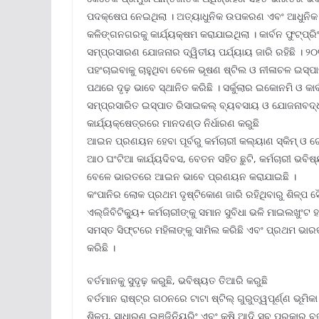
ପଦକ୍ଷେପ ନେଇଥିଲା । ଅତ୍ୟାଧୁନିକ ଉପକରଣ ଏବଂ ଆଧୁନିକ ସୁବ
କଳିଙ୍ଗନଗରକୁ କାର୍ଯ୍ୟକ୍ଷମ କରାଯାଇଥିଲା । କାର୍ବନ ଫୁଟ୍‌ପ୍ରିଂ
ସମ୍ପ୍ରସାରଣ ଯୋଜନାର ଦ୍ୱିତୀୟ ପର୍ଯ୍ୟାୟ ଜାରି ରହିଛି । ୨
ପହଂଚାଇବାକୁ ଚାହୁଥିବା ବେଳେ ଭୂଷଣ ଷ୍ଟିଲ ଓ ନୀଳାଚଳ ଇସ୍ପାତ
ପଥରେ ଦୃଢ଼ ଭାବେ ସ୍ଥାନିତ କରିଛି । ସର୍କୁଲାର ଇକୋନମି ଓ କାର୍ବ
ସମ୍ପ୍ରସାରିତ ଇସ୍ପାତ ରିସାଇକଲ୍ ବ୍ୟବସାୟ ଓ ଯୋଜନାବଦ୍ଧ ଦୀ
କାର୍ଯ୍ୟକ୍ଷେତ୍ରରେ ମାନଦଣ୍ଡ ନିର୍ଧାରଣ କରୁଛି
ଆଇନ ପ୍ରଣୟନ ହେବା ପୂର୍ବରୁ କର୍ମଚାରୀ କଲ୍ୟାଣ ସ୍କିମ୍ ଓ ଗୋ
ଆଠ ଘଂଟିଆ କାର୍ଯ୍ୟଦିବସ, ବେତନ ସହିତ ଛୁଟି, କର୍ମଚାରୀ ଭବିଷ୍ୟ
ବେଳେ ଭାରତରେ ଆଇନ ଭାବେ ପ୍ରଣୟନ କରାଯାଇଛି ।
କଂପାନିର ଲୋକ ପ୍ରଥମ ଦୃଷ୍ଟିକୋଣ ଜାରି ରହିଥିବାରୁ ଶିଳ୍ପ ସୌ
ଏଲ୍‌ଜିବିଟିକ୍ୟୁ+ କର୍ମଚାରୀଙ୍କୁ ସମାନ ସୁବିଧା ଭଳି ମାଇଲଖୁ
ସମସ୍ତ ସିଫ୍ଟରେ ମହିଳାଙ୍କୁ ସାମିଲ କରିଛି ଏବଂ ପ୍ରଥମ ଭାରତ
କରିଛି ।
ବର୍ତମାନକୁ ସୁଦୃଢ଼ କରୁଛି, ଭବିଷ୍ୟତ ତିଆରି କରୁଛି
ବର୍ତମାନ ରାଷ୍ଟ୍ର ଗଠନରେ ଟାଟା ଷ୍ଟିଲ୍ ଗୁରୁତ୍ୱପୂର୍ଣ୍ଣ ଭୂମି
ଶିଳ୍ପ, ସାଧାରଣ ଇଞ୍ଜିନିୟରିଂ ଏବଂ କୃଷି ଆଦି ସବୁ ପ୍ରକା