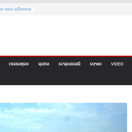
ରେ ଘରେ ତ୍ରିରଙ୍ଗା
ଗୀତ ଗାଇଲେ ସୋନୁ,
ୀ ପାଇଁ ବିଜ୍ଞପ୍ତି
 ୪ ଗେଟ୍
େଣ୍ଟ
ମନୋରଞ୍ଜନ
କ୍ରୀଡା
ଟେକ୍ନୋଲୋଜି
ଫେଶନ
VIDEO