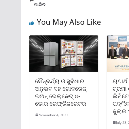
ପାଳିତ
You May Also Like
ସୌନ୍ଦର୍ଯ୍ୟ ଓ ସୁବିଧାର
ୟଥାର୍ଥ
ଅନୁଭବ ସହ ଗୋଦରେଜ୍
ଟ୍ରମା 
ଇଅନ୍ ଭେଲ୍‌ଭେଟ୍ ୪-
ଲିମିଟେ
ଡୋର ରେଫ୍ରିଜରେଟର
ପବ୍ଲି
ଜୁଲାଇ
November 4, 2023
July 23,