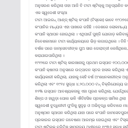
ଅନୁସରଣ କରିଥିଲା ତାହା ଆଜି ବି ଟାଟା ଷ୍ଟିଲ୍‌କୁ ଅନୁପ୍ରାଣିତ କର
ଏକ ସ୍ୱଦେଶୀ ସଂସ୍ଥା
ଟାଟା ଆଇରନ୍ ଆଣ୍ଡ୍ ଷ୍ଟିଲ୍ କଂପାନି (ଟିସ୍‌କୋ) ଭାବେ ୧୯୦
କଂପାନିର ମାନ୍ୟତା ଏହା ପାଖରେ ରହିଛି । ଦେଶରେ ଲୋକମାନ୍
କଂପାନି ସ୍ଥାପନ ହୋଇଥିଲା । ଏଥିପାଇଁ ପୁଞ୍ଜି ଯୋଗାଡ଼ କରିବା
ନିବେଶକମାନେ ଟାଟା କାର୍ଯ୍ୟାଳୟରେ ଭିଡ଼ ଲଗାଇଥିଲେ । ତିନି ସ
ବର୍ଷକ ପରେ ଜାମ୍‌ସେତଜୀଙ୍କ ପୁଅ ସାର ଦୋରାବ୍‌ଜୀ ଲେଖିଥିଲ
କରାଯାଇପାରିଥିଲା ।
୧୯୧୨ରେ ଟାଟା ଷ୍ଟିଲ୍ କାରଖାନାରୁ ପ୍ରଥମ ଇସ୍ପାତ ୧୦୦,୦
କଂପାନି କ୍ଷମତା ଅନୁସାରେ ଉତ୍ପାଦନ ସ୍ତର ହାସଲ କରିଥିଲା ଏ
କାର୍ଯ୍ୟକାରୀ କରିଥିଲା, ଯାହାକୁ ସେହି ବର୍ଷ ଅଂଶଧନକାରୀଙ୍କ ଅନ
କରିଥିଲା ଏବଂ ୧୯୨୪ ସୁଦ୍ଧା ୪,୨୦,୦୦୦ ଟନ୍ ବିକ୍ରିଯୋଗ୍ୟ 
୭୨% ଇସ୍ପାତ ଆବଶ୍ୟକତାକୁ ଏହା ପୂରଣ କରିଥିଲା, ଯେଉଁଥିରେ 
ଶିଳ୍ପ ଓ ହାୱଡ଼ା ପୋଲ ଭଳି ଐତିହସିକ ପ୍ରକଳ୍ପ ସାମିଲ ଥିଲା 
ସ୍ୱଦେଶୀ ବୁଦ୍ଧିଜୀବୀ ପୁଂଜିକୁ ସୁଦୃଢ଼ ଓ ଅଭିବୃଦ୍ଧି କରିବାରେ
ଅନୁଷ୍ଠାନ ସ୍ଥାପନ କରିଥିଲା ଯାହା ପରେ କଂପାନି ଜାମସେଦପୁ
ପ୍ରକାରର ଇସ୍ପାତ ଗବେଷଣା ଆରମ୍ଭ ହୋଇଥିଲା ଏବଂ ଟିସ୍କରମ୍‌,
ଟାଟା ଷ୍ଟିଲ୍‌କୁ ବ୍ରିଟିଶ ସାମ୍ରାଜ୍ୟ ଅଧୀନରେ ୧୯୩୬ ସୁଦ୍ଧା 