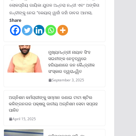
ଲୋକପ୍ରିୟ ଗାୟିକା ଯୁଗଳ ଅନ୍ତରା ନନ୍ଦୀ ଏବଂ ଅଙ୍କିତା
ନନ୍ଦୀଙ୍କୁ ନେଇ “କେୟାର୍ ୱାହାଁ ଜହାଁ ଡାବର ଆମଲା,
Share
ମୁଖ୍ୟମନ୍ତ୍ରୀ ନାୟାବ ସିଂହ
ସଇନୀଙ୍କ ନେତୃତ୍ୱରେ
ହରିୟାଣାରେ ଜନ କୈନ୍ଦ୍ରୀକ
ସଂସ୍କାର ତ୍ୱରାନ୍ୱିତ
September 3, 2025
ଅଗ୍ନିଶମ କର୍ମଚାରୀଙ୍କୁ ସମ୍ମାନ ଜଣାଇ ଟାଟା ଷ୍ଟିଲ
କଳିଙ୍ଗନଗର ପକ୍ଷରୁ ଜାତୀୟ ଅଗ୍ନିଶମ ସେବା ସପ୍ତାହ
ପାଳିତ
April 15, 2025