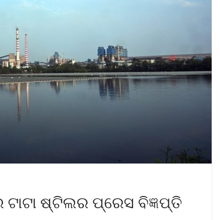
ଟାଟା ଷ୍ଟିଲର ପ୍ରେସ ବିଜ୍ଞପ୍ତି