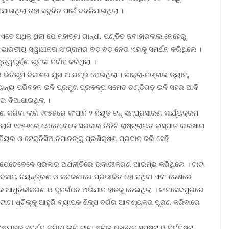
ଉଥିଲା ତାହା ସବୁଦିନ ପାଇଁ ବଦଳିଯାଇଥିଲା ।
ୱ ଏତେ ଅଧିକ ଥିଲା ଯେ ମହାତ୍ମା ଗାନ୍ଧୀ, ପଣ୍ଡିତ ଜବାହାରଲାଲ ନେହେରୁ,
 ଭାରତୀୟ ସ୍ୱାଧୀନତା ସଂଗ୍ରାମର ବଡ଼ ବଡ଼ ନେତା ଏହାକୁ ସମର୍ଥନ କରିଥିଲେ ।
ୂର୍ଣ୍ଣ ଭୂମିକା ନିର୍ବାହ କରିଥିଲା ।
ଭିତିଭୂମି ବିକାଶର ଯୁଗ ଆରମ୍ଭ ହୋଇଥିଲା । ଭାକ୍ରା-ନଙ୍ଗଲ ଡ୍ୟାମ୍‌,
ଅନ୍ୟାନ୍ୟ ପରିବହନ ଭଳି ପ୍ରମୁଖ ପ୍ରକଳ୍ପ ସମେତ ଚଣ୍ଡିଗଡ଼ ଭଳି ସହର ଆଦି
ାଇ ଦିଆଯାଇଥିଲା ।
ଣ କରିବା ଲାଗି ୧୯୫୫ରେ କଂପାନି ୨ ନିୟୁତ ଟନ୍ ସମ୍ପ୍ରସାରଣ କାର୍ଯ୍ୟକ୍ରମ
 ଲାଗି ୧୯୫୬ରେ ଯେତେବେଳେ ସରକାର ତିନିଟି ରାଷ୍ଟ୍ରାୟତ ଇସ୍ପାତ କାରଖାନା
ିନିୟର ଓ ଟେକ୍ନିସିଆନମାନଙ୍କୁ ପ୍ରଶିକ୍ଷଣ ପ୍ରଦାନ କରି ସେହି
ା ଯେତେବେଳେ ସରକାର ଅର୍ଥନୀତିରେ ଉଦାରୀକରଣ ଆରମ୍ଭ କରିଥିଲେ । ଟାଟା
 ବ୍ୟବସାୟ ନିୟନ୍ତ୍ରଣ ଓ କଟକଣାରେ ପ୍ରଭାବିତ ହୋ ନଥିବା ଏବଂ ଦେଶରେ
 ଆଧୁନିକୀକରଣ ଓ ପୁନର୍ଗଠନ ଅଭିଯାନ ହାତକୁ ନେଇଥିଲା । ଜାମସେଦପୁରରେ
 ଟାଟା ଷ୍ଟିଲ୍‌କୁ ଆହୁରି ବ୍ୟାପକ ଶିଳ୍ପ ବର୍ଗର ଆବଶ୍ୟକତା ପୂରଣ କରିବାରେ
ତକୁ ସମର୍ଥନ କରିବା ଲାଗି ଟାଟା ଷ୍ଟିଲ୍ କେତେକ ସ୍ପଷ୍ଟ୍ ଓ ନିର୍ଦ୍ଦିଷ୍ଟ