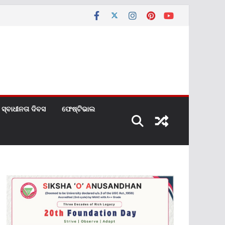
ସ୍ବାଧୀନତା ଦିବସ
ଫେଷ୍ଟିଭାଲ