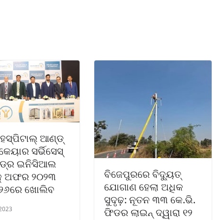
 ହସ୍ପିଟାଲ୍ ଆଣ୍ଡ୍
କେୟାର ସର୍ଭିସେସ୍
ଡ୍‌ର ଇନିସିଆଲ
ବିଜେପୁରରେ ବିଦ୍ୟୁତ୍
କ୍ ଅଫର ୨୦୨୩
ଯୋଗାଣ ହେଲା ଅଧିକ
 ୨୬ରେ ଖୋଲିବ
ସୁଦୃଢ଼: ନୂତନ ୩୩ କେ.ଭି.
 2023
ଫିଡର ଲାଇନ୍ ଦ୍ୱାରା ୧୨