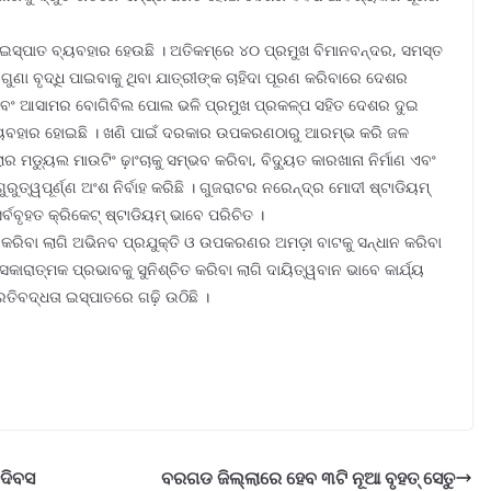
 ଇସ୍ପାତ ବ୍ୟବହାର ହେଉଛି । ଅତିକମ୍‌ରେ ୪୦ ପ୍ରମୁଖ ବିମାନବନ୍ଦର, ସମସ୍ତ
ୁ ଗୁଣା ବୃଦ୍ଧି ପାଇବାକୁ ଥିବା ଯାତ୍ରୀଙ୍କ ଚାହିଦା ପୂରଣ କରିବାରେ ଦେଶର
୍କ୍ ଏବଂ ଆସାମର ବୋଗିବିଲ ପୋଲ ଭଳି ପ୍ରମୁଖ ପ୍ରକଳ୍ପ ସହିତ ଦେଶର ଦୁଇ
୍ୟବହାର ହୋଇଛି । ଖଣି ପାଇଁ ଦରକାର ଉପକରଣଠାରୁ ଆରମ୍ଭ କରି ଜଳ
ର ମଡ୍ୟୁଲ ମାଉଟିଂ ଢ଼ାଂଚାକୁ ସମ୍ଭବ କରିବା, ବିଦ୍ୟୁତ କାରଖାନା ନିର୍ମାଣ ଏବଂ
ରୁତ୍ୱପୂର୍ଣ୍ଣ ଅଂଶ ନିର୍ବାହ କରିଛି । ଗୁଜରାଟର ନରେନ୍ଦ୍ର ମୋଦୀ ଷ୍ଟାଡିୟମ୍
ର୍ବବୃହତ କ୍ରିକେଟ୍ ଷ୍ଟାଡିୟମ୍ ଭାବେ ପରିଚିତ ।
ଶ କରିବା ଲାଗି ଅଭିନବ ପ୍ରଯୁକ୍ତି ଓ ଉପକରଣର ଅମଡ଼ା ବାଟକୁ ସନ୍ଧାନ କରିବା
ାରାତ୍ମକ ପ୍ରଭାବକୁ ସୁନିଶ୍ଚିତ କରିବା ଲାଗି ଦାୟିତ୍ୱବାନ ଭାବେ କାର୍ଯ୍ୟ
ତିବଦ୍ଧତା ଇସ୍ପାତରେ ଗଢ଼ି ଉଠିଛି ।
 ଦିବସ
ବରଗଡ ଜିଲ୍ଲାରେ ହେବ ୩ଟି ନୂଆ ବୃହତ୍ ସେତୁ