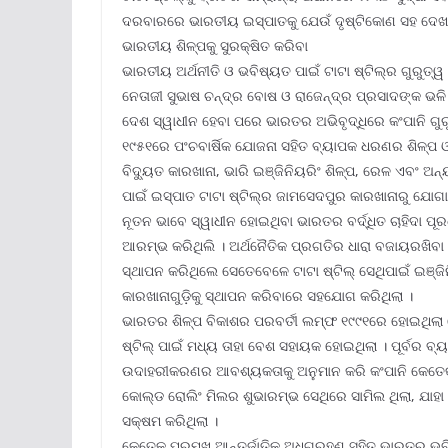
ଦରବାରରେ ଭାରତୀୟ ଇସ୍ପାତକୁ ଯେଉଁ ଦୃଷ୍ଟିକୋଣ ସହ ଦେଖାଯା
ଭାରତୀୟ ଶିଳ୍ପକୁ ସୁରକ୍ଷିତ କରିବା
ଭାରତୀୟ ଅର୍ଥନୀତି ଓ ଭବିଷ୍ୟତ ପାଇଁ ଟାଟା ଷ୍ଟିଲ୍‌ର ଗୁରୁତ୍
ନେତାଜୀ ସୁଭାଷ ଚନ୍ଦ୍ର ବୋଷ ଓ ରାଜେନ୍ଦ୍ର ପ୍ରସାଦଙ୍କ ଭଳି
ଦେଶ ସ୍ୱାଧୀନ ହେବା ପରେ ଭାରତର ଅଭିବୃଦ୍ଧିରେ କଂପାନି ଗୁରୁତ୍ୱପ
୧୯୫୧ରେ ପଂଚବାର୍ଷିକ ଯୋଜନା ସହିତ ବ୍ୟାପକ ଧରଣର ଶିଳ୍ପ ଓ 
ବିଦ୍ୟୁତ କାରଖାନା, ଭାରି ଇଞ୍ଜିନିୟରିଂ ଶିଳ୍ପ, ରେଳ ଏବଂ 
ପାଇଁ ଇସ୍ପାତ ଟାଟା ଷ୍ଟିଲ୍‌ର ଜାମସେଦପୁର କାରଖାନାରୁ ଯୋଗ
ନୂତନ ଭାବେ ସ୍ୱାଧୀନ ହୋଇଥିବା ଭାରତର ବର୍ଦ୍ଧିତ ଚାହିଦା ପୂର
ଆରମ୍ଭ କରିଥିଲି । ଅର୍ଥନୈତିକ ପ୍ରଗତିର ଧାରା ବଜାୟରଖିବା
ସ୍ଥାପନ କରିଥିଲେ ସେତେବେଳେ ଟାଟା ଷ୍ଟିଲ୍ ସେଥିପାଇଁ ଇଞ୍ଜ
କାରଖାନାଗୁଡ଼ିକୁ ସ୍ଥାପନ କରିବାରେ ସହଯୋଗ କରିଥିଲା ।
ଭାରତର ଶିଳ୍ପ ବିକାଶର ପରବର୍ତୀ ଲମ୍ଫ ୧୯୯୧ରେ ହୋଇଥିଲ
ଷ୍ଟିଲ୍ ପାଇଁ ମଧ୍ୟ ତାହା ବେଶ ସହାୟକ ହୋଇଥିଲା । ପୂର୍ବର
ଉଦାହରୀକରଣର ଆବଶ୍ୟକତାକୁ ଅନୁମାନ କରି କଂପାନି କେତେକ
କୋଲ୍‌ଡ ରୋଲିଂ ମିଲର ଶୁଭାରମ୍ଭ ସେଥିରେ ସାମିଲ ଥିଲା, ଯାହା
ସକ୍ଷମ କରିଥିଲା ।
କେତେକ ପ୍ରମୁଖ ଆନ୍ତର୍ଜାତିକ ଅଧିଗ୍ରହଣ ସହିତ ଭାରତର ଭବିଷ୍ୟ