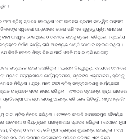
ୁଛି ।
୭ରେ ଟାଟା ଷ୍ଟିଲ୍ ସ୍ଥାପନ ହୋଇଥିଲା ଏବଂ ଭାରତର ପ୍ରଥମ ସମନ୍ୱିତ ଇସ୍ପାତ
ୟ ତିଲକଙ୍କ ସ୍ୱଦେଶୀ ଆନ୍ଦୋଳନ ଡାକରା ଭଳି ଏକ ଗୁରୁତ୍ୱପୂର୍ଣ୍ଣ ସମୟରେ
କୁ ଟାଟା ଆହ୍ୱାନ ଦେଇଥିଲେ ଓ ସେମାନେ ତାହାକୁ ଗ୍ରହଣ କରିଥିଲେ । ସ୍ଥାନୀୟ
ପ୍ତାହରେ ନିର୍ମାଣ କାର୍ଯ୍ୟ ଲାଗି ଆବଶ୍ୟକ ପାଣ୍ଠି ଯୋଗାଡ଼ ହୋଇଯାଇଥିଲା ।
େ, ଯେ କିଭଳି ଦେଶର ଶିଳ୍ପ ବିକାଶ ପାଇଁ ଏଭଳି ଉଦାର ରାଶି ଯୋଗାଡ଼
୦୦ଟନ ଉତ୍ପାଦନ ହୋଇ ବାହାରିଥିଲା । ପ୍ରଥମ ବିଶ୍ୱଯୁଦ୍ଧ ସମୟରେ ୧୯୧୬ରେ
ବଂ ପ୍ରଥମ ସମ୍ପ୍ରସାରଣ କାର୍ଯ୍ୟକ୍ରମରେ, ଗ୍ରେଟର ଏକ୍ସପାନସନ୍ ସ୍କିମ୍‌କୁ
ୁମୋଦନ ମିଳିଥିଲା । ଯୁଦ୍ଧ ପରେ ଟାଟା ଷ୍ଟିଲ୍ ସମ୍ପ୍ରସାରଣକୁ କାର୍ଯ୍ୟକାରୀ
ଇସ୍ପାତ ଉତ୍ପାଦନ ସ୍ତର ହାସଲ କରିଥିଲା । ୧୯୩୦ର ପ୍ରାରମ୍ଭ ସୁଦ୍ଧା ଭାରତର
ପ୍ରତିରକ୍ଷା ଆବଶ୍ୟକତାଠାରୁ ଆରମ୍ଭ କରି ରେଳ ଭିତିଭୂମି, ମାନୁଫାକ୍‌ଚରିଂ
।
 ମଧ୍ୟ ଟାଟା ଷ୍ଟିଲ୍ ନିବେଶ କରିଥିଲା । ୧୯୨୧ରେ କଂପାନି ଜାମସେଦପୁର ବୈଷୟିକ
ରରେ ଗବେଷଣା ଓ ନିୟନ୍ତ୍ରଣ ପରୀକ୍ଷାଗାର ସ୍ଥାପନ କରିଥିଲା । ସେଠାରେ ନୂଆ
 ଟିସ୍‌କର୍ ଓ ଟାଟା ସନ୍ ଭଳି ନୂଆ ବ୍ରାଣ୍ଡ୍‌ର ଶୁଭାରମ୍ଭ ହୋଇଥିଲା । ଏହା
ସର୍ବବୃହତ ସମନ୍ୱିତ ଇସ୍ପାତ କାରଖାନାରେ ପରିଣତ କରିଥିଲା ଏବଂ ବିଶ୍ୱ