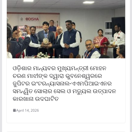
ଓଡ଼ିଶାର ମାନ୍ୟବର ମୁଖ୍ୟମନ୍ତ୍ରୀ ମୋହନ
ଚରଣ ମାଝୀଙ୍କ ଦ୍ୱାରା ଭୁବନେଶ୍ୱରରେ
ଜୁପିଟର ଇଂଟରନ୍ୟାସନାଲ-ଏଏମପିଆଇଏନର
ସମନ୍ୱିତ ସୋଲାର ସେଲ ଓ ମଡ୍ୟୁଲ ଉତ୍ପାଦନ
କାରଖାନା ଉଦଘାଟିତ
April 14, 2026