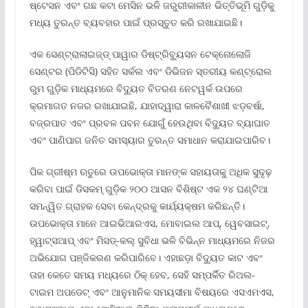
ଷ୍ଟେସନ ଏବଂ ଗଛ କଟା ମେସିନ ଭଳି ଜରୁରୀକାଳୀନ ଭିତ୍ତିଭୂମି ଗୁଡ଼ିକୁ
ମଧ୍ୟ ତୁରନ୍ତ ବ୍ୟବହାର ପାଇଁ ପ୍ରସ୍ତୁତ କରି ରଖାଯାଇଛି।
ଏକ ସେଣ୍ଟ୍ରାଲାଇଜ୍‌ଡ୍ ପାୱାର ଡିଷ୍ଟ୍ରିବ୍ୟୁସନ ଟେକ୍ନୋଲୋଜି
ସେଣ୍ଟର (ପିଡିଟିସି) ସହିତ ସର୍କଲ ଏବଂ ଡିଭିଜନ ସ୍ତରୀୟ କଣ୍ଟ୍ରୋଲ
ରୁମ ଗୁଡ଼ିକ ମାଧ୍ୟମରେ ବିଦ୍ୟୁତ ବିତରଣ ନେଟୱର୍କ ଉପରେ
କ୍ରମାଗତ ନଜର ରଖାଯାଇଛି, ଯାହାଦ୍ୱାରା କାଳବୈଶାଖୀ ଝଡ଼ବର୍ଷା,
ବଜ୍ରପାତ ଏବଂ ପ୍ରବଳ ପବନ ଯୋଗୁଁ ହେଉଥିବା ବିଦ୍ୟୁତ ବ୍ୟାଘାତ
ଏବଂ ପାଣିପାଗ ଜନିତ ସମସ୍ୟାର ତୁରନ୍ତ ସମାଧାନ କରାଯାଇପାରିବ।
ପିକ ଗ୍ରୀଷ୍ମ ଋତୁରେ ଉପଭୋକ୍ତା ମାନଙ୍କ ସହାୟତାକୁ ଅଧିକ ସୁଦୃଢ଼
କରିବା ପାଇଁ ଡିସକମ୍ ଗୁଡ଼ିକ ୨୦୦ ଆସନ ବିଶିଷ୍ଟ ଏକ ୨୪ ଘଣ୍ଟିଆ
ସମନ୍ୱିତ ଗ୍ରାହକ ସେବା କେନ୍ଦ୍ରକୁ କାର୍ଯ୍ୟକ୍ଷମ କରିଛନ୍ତି।
ଉପଭୋକ୍ତା ମାନେ ଆଇଭିଆରଏସ, ମୋବାଇଲ ଆପ୍‌, ୱେବସାଇଟ୍‌,
ହ୍ୱାଟ୍ସଆପ୍ ଏବଂ ମିସଡ୍‌-କଲ୍ ସୁବିଧା ଭଳି ବିଭିନ୍ନ ମାଧ୍ୟମରେ ନିଜର
ଅଭିଯୋଗ ପଞ୍ଜିକରଣ କରିପାରିବେ। ଏହାଛଡ଼ା ବିଦ୍ୟୁତ କାଟ ଏବଂ
ତାହା କେତେ ସମୟ ମଧ୍ୟରେ ଠିକ୍ ହେବ, ସେହି ସମ୍ପର୍କିତ ରିଅଲ-
ଟାଇମ ଅପଡେଟ୍ ଏବଂ ଆନୁମାନିକ ସମୟସୀମା ବିଷୟରେ ଏସଏମଏସ,