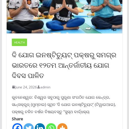
HEALTH
ଦି ଯୋଗ ଇନଷ୍ଟିଚ୍ୟୁଟ୍ ପକ୍ଷରୁ ସମଗ୍ର
ଭାରତରେ ୧୨ତମ ଆନ୍ତର୍ଜାତୀୟ ଯୋଗ
ଦିବସ ପାଳିତ
June 24, 2026
admin
ଭୁବନେଶ୍ୱର: ବିଶ୍ୱର ସବୁଠାରୁ ପୁରୁଣା ସଂଗଠିତ ଯୋଗ କେନ୍ଦ୍ର,
ସାନ୍ତାକ୍ରୁଜ୍ (ମୁମ୍ବାଇ) ସ୍ଥିତ ‘ଦି ଯୋଗ ଇନଷ୍ଟିଚ୍ୟୁଟ୍‌’ (ଟିୱାଇଆଇ),
ପକ୍ଷରୁ ଚଳିତ ବର୍ଷର ବିଷୟବସ୍ତୁ “ସୁସ୍ଥ ବାର୍ଦ୍ଧକ୍ୟ
Share