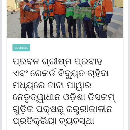
BUSINESS
ପ୍ରବଳ ଗ୍ରୀଷ୍ମ ପ୍ରବାହ
ଏବଂ ରେକର୍ଡ ବିଦ୍ୟୁତ ଚାହିଦା
ମଧ୍ୟରେ ଟାଟା ପାୱାର
ନେତୃତ୍ୱାଧୀନ ଓଡ଼ିଶା ଡିସକମ୍
ଗୁଡ଼ିକ ପକ୍ଷରୁ ଜରୁରୀକାଳୀନ
ପ୍ରତିକ୍ରିୟା ବ୍ୟବସ୍ଥା