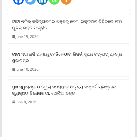
ଟାଟା ଷ୍ଟିଲ୍‌ କଳିଙ୍ଗନଗର ପକ୍ଷରୁ ମେଗା ରକ୍ତଦାନ ଶିବିରରେ ୨୮୦
ୟୁନିଟ୍‌ ରକ୍ତ ସଂଗୃହୀତ
June 19, 2026
ଟାଟା ଏଆଇଜି ପକ୍ଷରୁ ମେଡିକେୟାର ରିଜର୍ଭ ସୁପର ଟପ୍‌-ଅପ୍ ପ୍ଲାନ୍‌ର
ଶୁଭାରମ୍ଭ
June 10, 2026
ମୁଖ ସ୍ୱାସ୍ଥ୍ୟ ଓ ତ୍ୱଚା ସମସ୍ୟାର ଅଦୃଶ୍ୟ ସମ୍ପର୍କ :ପ୍ରଖ୍ୟାତ
ସ୍ୱାସ୍ଥ୍ୟ ବିଶେଷଜ୍ଞ ଡା. ସୋନିଆ ଦତ୍ତ
June 8, 2026