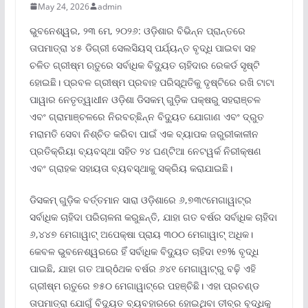
May 24, 2026
admin
ଭୁବନେଶ୍ୱର, ୨୩ ମେ, ୨୦୨୬: ଓଡ଼ିଶାର ବିଭିନ୍ନ ପ୍ରାନ୍ତରେ
ତାପମାତ୍ରା ୪୫ ଡିଗ୍ରୀ ସେଲସିୟସ୍ ପର୍ଯ୍ୟନ୍ତ ବୃଦ୍ଧି ପାଇବା ସହ
ଚଳିତ ଗ୍ରୀଷ୍ମ ଋତୁରେ ସର୍ବାଧିକ ବିଦ୍ୟୁତ ଚାହିଦାର ରେକର୍ଡ ସୃଷ୍ଟି
ହୋଇଛି। ପ୍ରବଳ ଗ୍ରୀଷ୍ମ ପ୍ରବାହ ପରିସ୍ଥିତିକୁ ଦୃଷ୍ଟିରେ ରଖି ଟାଟା
ପାୱାର ନେତୃତ୍ୱାଧୀନ ଓଡ଼ିଶା ଡିସକମ୍ ଗୁଡ଼ିକ ପକ୍ଷରୁ ସହରାଞ୍ଚଳ
ଏବଂ ଗ୍ରାମାଞ୍ଚଳରେ ନିରବଚ୍ଛିନ୍ନ ବିଦ୍ୟୁତ ଯୋଗାଣ ଏବଂ ଦ୍ରୁତ
ମରାମତି ସେବା ନିଶ୍ଚିତ କରିବା ପାଇଁ ଏକ ବ୍ୟାପକ ଜରୁରୀକାଳୀନ
ପ୍ରତିକ୍ରିୟା ବ୍ୟବସ୍ଥା ସହିତ ୨୪ ଘଣ୍ଟିଆ ନେଟୱର୍କ ନିରୀକ୍ଷଣ
ଏବଂ ଗ୍ରାହକ ସହାୟତା ବ୍ୟବସ୍ଥାକୁ ସକ୍ରିୟ କରାଯାଇଛି।
ଡିସକମ୍ ଗୁଡ଼ିକ ବର୍ତ୍ତମାନ ସାରା ଓଡ଼ିଶାରେ ୬,୭୩୯ମେଗାୱାଟ୍‌ର
ସର୍ବାଧିକ ଚାହିଦା ପରିଚାଳନା କରୁଛନ୍ତି, ଯାହା ଗତ ବର୍ଷର ସର୍ବାଧିକ ଚାହିଦା
୬,୪୪୭ ମେଗାୱାଟ୍ ଅପେକ୍ଷା ପ୍ରାୟ ୩୦୦ ମେଗାୱାଟ୍ ଅଧିକ।
କେବଳ ଭୁବନେଶ୍ୱରରେ ହିଁ ସର୍ବାଧିକ ବିଦ୍ୟୁତ ଚାହିଦା ୧୭% ବୃଦ୍ଧି
ପାଇଛି, ଯାହା ଗତ ଆର୍ôଥକ ବର୍ଷର ୬୪୧ ମେଗାୱାଟ୍‌ରୁ ବଢ଼ି ଏହି
ଗ୍ରୀଷ୍ମ ଋତୁରେ ୭୫୦ ମେଗାୱାଟ୍‌ରେ ପହଞ୍ଚିଛି। ଏହା ପ୍ରଚଣ୍ଡ
ତାପମାତ୍ରା ଯୋଗୁଁ ବିଦ୍ୟୁତ ବ୍ୟବହାରରେ ହୋଇଥିବା ତୀବ୍ର ବୃଦ୍ଧିକୁ