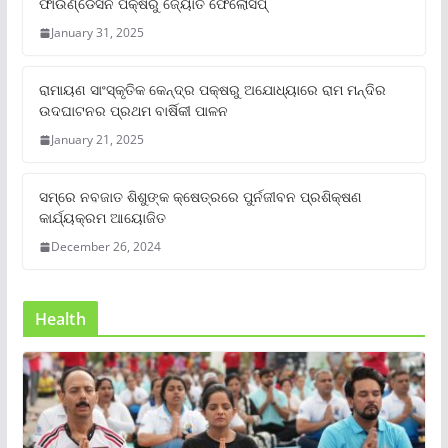
ଫାଉଣ୍ଡେସନ ପକ୍ଷରୁ ଜ୍ୟୋତି ଫେଲୋସିପ୍‌
January 31, 2025
ରାମାୟଣ ସାଂସ୍କୃତିକ କେନ୍ଦ୍ର ପକ୍ଷରୁ ଅଯୋଧ୍ୟାରେ ରାମ ମନ୍ଦିର
ଉଦଘାଟନର ପ୍ରଥମ ବାର୍ଷିକୀ ପାଳନ
January 21, 2025
ସମ୍‌ରେ ନବଜାତ ଶିଶୁଙ୍କ କ୍ଷେତ୍ରରେ ପୁର୍ନଜୀବନ ପ୍ରଶିକ୍ଷଣ
କାର୍ଯ୍ୟକ୍ରମ ଆୟୋଜିତ
December 26, 2024
Health