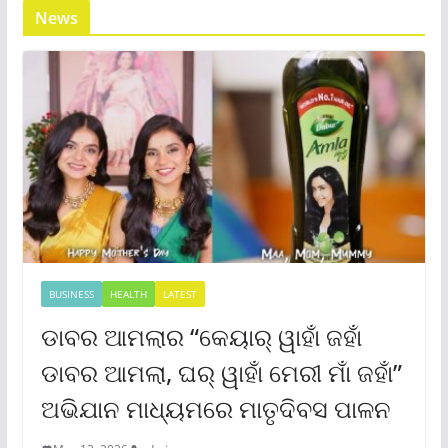
News
BUSINESS
HEALTH
LATEST
ଡାବର ଆମଲାର “କେୟାର୍ ୱାହାଁ ଜହାଁ
ଡାବର ଆମଲା, ଘର୍ ୱାହାଁ ମେରୀ ମାଁ ଜହାଁ”
ଅଭିଯାନ ମାଧ୍ୟମରେ ମାତୃଦିବସ ପାଳନ