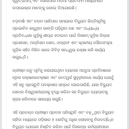
ହ୍ୱାଟ୍ସଆପ୍ ଏବଂ ସୋସିଆଲ ମିଡିଆ ପ୍ଲାଟଫର୍ମ ମାଧ୍ୟମରେ
ଉପଭୋକ୍ତା ମାନଙ୍କୁ ଜଣାଇ ଦିଆଯାଉଛି।
ଝଡ଼ବର୍ଷା ଏବଂ ଚରମ ପାଣିପାଗ ସମୟରେ ବିଦ୍ୟୁତ ଭିତ୍ତିଭୂମିକୁ
ପ୍ରଭାବିତ କରୁଥିବା ଭାଙ୍ଗି ପଡ଼ିଥିବା ଗଛ ଏବଂ ଅନ୍ୟାନ୍ୟ
ପ୍ରତିବନ୍ଧକ ଗୁଡ଼ିକୁ ଶୀଘ୍ର ହଟାଇବା ପାଇଁ ଡିସକମ୍ ଗୁଡ଼ିକ ଜିଲ୍ଲା
ପ୍ରଶାସନ, ଅଗ୍ନିଶମ ସେବା, ଓଡ୍ରାଫ ଏବଂ ସ୍ଥାନୀୟ ପୌରସଂସ୍ଥା
ଗୁଡ଼ିକ ସହିତ ମିଳିତ ଭାବେ ନିବିଡ଼ ସମନ୍ୱୟ ରକ୍ଷା କରି କାର୍ଯ୍ୟ
କରୁଛନ୍ତି।
ଗ୍ରୀଷ୍ମ ଋତୁ ପୂର୍ବରୁ କରାଯାଇଥିବା ବ୍ୟାପକ ଆଗୁଆ ପ୍ରତିଷେଧକ
ମୂଳକ ରକ୍ଷଣାବେକ୍ଷଣ ଏବଂ ନେଟୱର୍କ ସୁଦୃଢ଼ୀକରଣ କାର୍ଯ୍ୟ ଯୋଗୁଁ
ଏହି ସବୁ ପ୍ରସ୍ତୁତି ପଦକ୍ଷେପ ସମ୍ଭବ ହୋଇପାରିଛି, ଯାହା ବିଦ୍ୟୁତ
ସେବାର ବିଶ୍ୱସନୀୟତାକୁ ବୃଦ୍ଧି କରିବା ସହ ବିଦ୍ୟୁତ ବ୍ୟାଘାତକୁ
ହ୍ରାସ କରିବାରେ ସାହାଯ୍ୟ କରୁଛି।
ଏହି ପ୍ରଚଣ୍ଡ ଗ୍ରୀଷ୍ମ ପ୍ରବାହ ପରିସ୍ଥିତି ଏବଂ ବଢ଼ୁଥିବା ବିଦ୍ୟୁତ
ଚାହିଦା ମଧ୍ୟରେ ଓଡ଼ିଶାର ୫ କୋଟିରୁ ଅଧିକ ଲୋକଙ୍କୁ ନିରବଚ୍ଛିନ୍ନ
ବିଦ୍ୟୁତ ଯୋଗାଣ ନିଶ୍ଚିତ କରିବା ପାଇଁ ଡିସକମ୍‌ର କର୍ମଚାରୀମାନେ