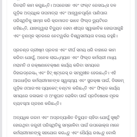
ଦିନରାତି କାମ କରୁଛନ୍ତି। ଅପରେସନ ଏବଂ ଫଲ୍ଟ ରେସପନ୍ସ ଦଳ
ଗୁଡ଼ିକ ଅତ୍ୟଧିକ ତାପମାତ୍ରା ଏବଂ ଆହ୍ୱାନପୂର୍ଣ୍ଣ ପାଣିପାଗ
ପରିସ୍ଥିତିକୁ ସାମ୍ନା କରି କ୍ରମାଗତ ଭାବେ ଫିଲ୍ଡ ଡ୍ୟୁଟିରେ
ରହିଛନ୍ତି, ଯାହାଦ୍ୱାରା ବିଦ୍ୟୁତ ସେବା ଶୀଘ୍ର ସ୍ୱାଭାବିକ ହୋଇପାରୁଛି
ଏବଂ ତୃଣମୂଳ ସ୍ତରରେ ନେଟୱର୍କର ବିଶ୍ୱସନୀୟତା ବଜାୟ ରହୁଛି।
ପ୍ରଚଣ୍ଡ ଗ୍ରୀଷ୍ମ ପ୍ରବାହ ଏବଂ ଦୀର୍ଘ ସମୟ ଧରି ବାହାରେ କାମ
କରିବା ଯୋଗୁଁ, ଅନେକ ଲାଇନ୍‌ମ୍ୟାନ ଏବଂ ଫିଲ୍ଡ କର୍ମଚାରୀ ମଧ୍ୟ
ମରାମତି ଓ ରକ୍ଷଣାବେକ୍ଷଣ କାର୍ଯ୍ୟ କରିବା ସମୟରେ
ଡିହାଇଡ୍ରେସନ୍ ଏବଂ ହିଟ୍ ଷ୍ଟ୍ରେସ୍ ର ସମ୍ମୁଖୀନ ହେଉଛନ୍ତି। ଏହି
ଆଗଧାଡ଼ିର କର୍ମଚାରୀମାନଙ୍କ ସ୍ୱାସ୍ଥ୍ୟ ଏବଂ ସୁରକ୍ଷା ପାଇଁ, ଡିସକମ୍
ଗୁଡ଼ିକ ଓଆରଏସ ପ୍ୟାକେଟ୍ ବଣ୍ଟନ କରିଛନ୍ତି ଏବଂ ଫିଲ୍ଡ କାର୍ଯ୍ୟ
ସମୟରେ ଜଳାଭାବ ଓ ଅଂଶୁଘାତ ରୋକିବା ପାଇଁ ପ୍ରତିଷେଧକ ମୂଳକ
ବ୍ୟବସ୍ଥା ଗ୍ରହଣ କରିଛନ୍ତି।
ଅତ୍ୟଧିକ ଗରମ ଏବଂ ଅପ୍ରତ୍ୟାଶିତ ବିଦ୍ୟୁତ ଚାହିଦା ଯୋଗୁଁ ସୃଷ୍ଟି
ହୋଇଥିବା ଜରୁରୀ ପରିସ୍ଥିତିକୁ ସମ୍ଭାଳିବା ପାଇଁ ଉପଭୋକ୍ତା ମାନେ
କର୍ମଚାରୀମାନଙ୍କୁ ସହଯୋଗ କରନ୍ତୁ ଏବଂ ଧୈର୍ଯ୍ୟ ରଖନ୍ତୁ ବୋଲି