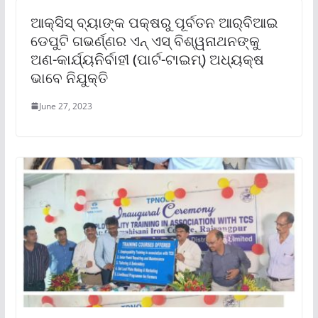
ଆକ୍ସିସ୍ ବ୍ୟାଙ୍କ ପକ୍ଷରୁ ପୂର୍ବତନ ଆର୍‌ବିଆଇ
ଡେପୁଟି ଗଭର୍ଣ୍ଣର ଏନ୍ ଏସ୍ ବିଶ୍ୱନାଥନଙ୍କୁ
ଅଣ-କାର୍ଯ୍ୟନିର୍ବାହୀ (ପାର୍ଟ-ଟାଇମ୍‌) ଅଧ୍ୟକ୍ଷ
ଭାବେ ନିଯୁକ୍ତି
June 27, 2023