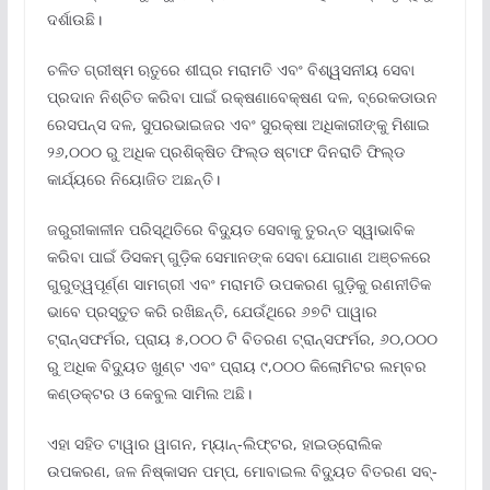
ଦର୍ଶାଉଛି।
ଚଳିତ ଗ୍ରୀଷ୍ମ ଋତୁରେ ଶୀଘ୍ର ମରାମତି ଏବଂ ବିଶ୍ୱସନୀୟ ସେବା
ପ୍ରଦାନ ନିଶ୍ଚିତ କରିବା ପାଇଁ ରକ୍ଷଣାବେକ୍ଷଣ ଦଳ, ବ୍ରେକଡାଉନ
ରେସପନ୍ସ ଦଳ, ସୁପରଭାଇଜର ଏବଂ ସୁରକ୍ଷା ଅଧିକାରୀଙ୍କୁ ମିଶାଇ
୨୬,୦୦୦ ରୁ ଅଧିକ ପ୍ରଶିକ୍ଷିତ ଫିଲ୍ଡ ଷ୍ଟାଫ ଦିନରାତି ଫିଲ୍ଡ
କାର୍ଯ୍ୟରେ ନିୟୋଜିତ ଅଛନ୍ତି।
ଜରୁରୀକାଳୀନ ପରିସ୍ଥିତିରେ ବିଦ୍ୟୁତ ସେବାକୁ ତୁରନ୍ତ ସ୍ୱାଭାବିକ
କରିବା ପାଇଁ ଡିସକମ୍ ଗୁଡ଼ିକ ସେମାନଙ୍କ ସେବା ଯୋଗାଣ ଅଞ୍ଚଳରେ
ଗୁରୁତ୍ୱପୂର୍ଣ୍ଣ ସାମଗ୍ରୀ ଏବଂ ମରାମତି ଉପକରଣ ଗୁଡ଼ିକୁ ରଣନୀତିକ
ଭାବେ ପ୍ରସ୍ତୁତ କରି ରଖିଛନ୍ତି, ଯେଉଁଥିରେ ୬୭ଟି ପାୱାର
ଟ୍ରାନ୍ସଫର୍ମର, ପ୍ରାୟ ୫,୦୦୦ ଟି ବିତରଣ ଟ୍ରାନ୍ସଫର୍ମର, ୬୦,୦୦୦
ରୁ ଅଧିକ ବିଦ୍ୟୁତ ଖୁଣ୍ଟ ଏବଂ ପ୍ରାୟ ୯,୦୦୦ କିଲୋମିଟର ଲମ୍ବର
କଣ୍ଡକ୍ଟର ଓ କେବୁଲ ସାମିଲ ଅଛି।
ଏହା ସହିତ ଟାୱାର ୱାଗନ, ମ୍ୟାନ୍‌-ଲିଫ୍ଟର, ହାଇଡ୍ରୋଲିକ
ଉପକରଣ, ଜଳ ନିଷ୍କାସନ ପମ୍ପ, ମୋବାଇଲ ବିଦ୍ୟୁତ ବିତରଣ ସବ୍‌-