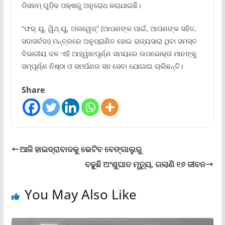
ଡିସକମ୍ ଗୁଡ଼ିକ ପକ୍ଷରୁ ଅନୁରୋଧ କରାଯାଇଛିି।
“ଫର୍ ୟୁ, ୱିଥ୍ ୟୁ, ଅଲୱେଜ୍‌” (ଆପଣଙ୍କ ପାଇଁ, ଆପଣଙ୍କ ସହିତ,
ସଦାସର୍ବଦା) ମନ୍ତ୍ରରେ ଅନୁପ୍ରାଣିତ ହୋଇ ରାଜ୍ୟସାରା ଥିବା ସମସ୍ତ
ବିଭାଗୀୟ ଦଳ ଏହି ଆହ୍ୱାନପୂର୍ଣ୍ଣ ସମୟରେ ଉପଭୋକ୍ତା ମାନଙ୍କୁ
ସମ୍ପୂର୍ଣ୍ଣ ନିଷ୍ଠା ଓ ସମର୍ପଣର ସହ ସେବା ଯୋଗାଇ ଚାଲିଛନ୍ତି।
Share
ଆଜି ହାଇଦ୍ରାବାଦକୁ ଭେଟିବ ବେଙ୍ଗାଲୁରୁ
ବଢୁଛି ଅଂଶୁଘାତ ମୃତ୍ୟୁ, ଗଲାଣି ୧୬ ଜୀବନ
You May Also Like