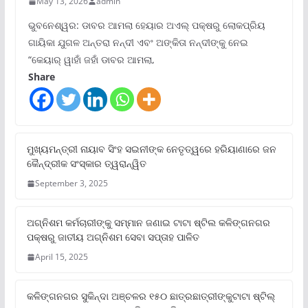
May 13, 2026
admin
ଭୁବନେଶ୍ୱର: ଡାବର ଆମଲା ହେୟାର ଅଏଲ୍ ପକ୍ଷରୁ ଲୋକପ୍ରିୟ
ଗାୟିକା ଯୁଗଳ ଅନ୍ତରା ନନ୍ଦୀ ଏବଂ ଅଙ୍କିତା ନନ୍ଦୀଙ୍କୁ ନେଇ
“କେୟାର୍ ୱାହାଁ ଜହାଁ ଡାବର ଆମଲା,
Share
ମୁଖ୍ୟମନ୍ତ୍ରୀ ନାୟାବ ସିଂହ ସଇନୀଙ୍କ ନେତୃତ୍ୱରେ ହରିୟାଣାରେ ଜନ
କୈନ୍ଦ୍ରୀକ ସଂସ୍କାର ତ୍ୱରାନ୍ୱିତ
September 3, 2025
ଅଗ୍ନିଶମ କର୍ମଚାରୀଙ୍କୁ ସମ୍ମାନ ଜଣାଇ ଟାଟା ଷ୍ଟିଲ କଳିଙ୍ଗନଗର
ପକ୍ଷରୁ ଜାତୀୟ ଅଗ୍ନିଶମ ସେବା ସପ୍ତାହ ପାଳିତ
April 15, 2025
କଳିଙ୍ଗନଗର ସୁକିନ୍ଦା ଅଞ୍ଚଳର ୧୫୦ ଛାତ୍ରଛାତ୍ରୀଙ୍କୁଟାଟା ଷ୍ଟିଲ୍