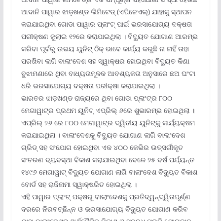
ଆଦାନି ପାୱାର ଝାଡ଼ଖଣ୍ଡ ଲିମିଟେଡ୍ (ଏପିଜେଏଲ୍‌) ଯାହାକୁ ସ୍ଥାପନ
କରାଯାଇଥିବା ଗୋଡା ପାୱାର ପ୍ଲାଂଟ୍ ପାଇଁ ଭରସାଯୋଗ୍ୟ ଦକ୍ଷତା
ପରୀକ୍ଷଣ ଜୁଲାଇ ୧୨ରେ କରାଯାଇଥିଲା । ବିଦ୍ୟୁତ ଯୋଗାଣ ଆରମ୍ଭ
କରିବା ପୂର୍ବରୁ ଉଭୟ ୟୁନିଟ୍ ଠିକ୍ ଭାବେ କାର୍ଯ୍ୟ କରୁଛି ନା ନାହିଁ ତାହା
ପରଖିବା ଲାଗି ବାଲାଂଦେଶ ସହ ସ୍ୱାକ୍ଷର ହୋଇଥିବା ବିଦ୍ୟୁତ କିଣା
ବୁଝାମଣାରେ ଥିବା ବାଧ୍ୟତାମୂଳକ ଆବଶ୍ୟକତା ଅନୁସାରେ ଛଅ ଘଂଟା
ଧରି ଭରସାଯୋଗ୍ୟ ଦକ୍ଷତା ପରୀକ୍ଷା କରାଯାଇଥିଲା ।
ଭାରତର ଝାଡ଼ଖଣ୍ଡ ରାଜ୍ୟରେ ଥିବା ଗୋଡା ପ୍ଲାଂଟ୍‌ର ୮୦୦
ମେଗାୱାଟ୍‌ର ପ୍ରଥମ ୟୁନିଟ୍ ଏପ୍ରିଲ୍ ୬ରେ ଶୁଭାରମ୍ଭ ହୋଇଥିଲା ।
ଏପ୍ରିଲ୍ ୨୬ ରେ ୮୦୦ ମେଗାୱାଟ୍‌ର ଦ୍ୱିତୀୟ ୟୁନିଟ୍‌କୁ କାର୍ଯ୍ୟକ୍ଷମ
କରାଯାଇଥିଲା । ବାଲାଂଦେଶକୁ ବିଦ୍ୟୁତ ଯୋଗାଣ ଲାଗି ବାଲାଂଦେଶ
ଗ୍ରିଡ୍ ସହ ସଂଯୋଗ ହୋଇଥିବା ଏକ ୪୦୦ କେଭିର ଉତ୍ସର୍ଗୀକୃତ
ସଂଚରଣ ବ୍ୟବସ୍ଥା ବିକାଶ କରାଯାଇଥିବା ବେଳେ ୨୫ ବର୍ଷ ପର୍ଯ୍ୟନ୍ତ
୧୪୯୬ ମେଗାୱାଟ୍ ବିଦ୍ୟୁତ ଯୋଗାଣ ଲାଗି ବାଲାଂଦେଶ ବିଦ୍ୟୁତ ବିକାଶ
ବୋର୍ଡ ସହ ରାଜିନାମା ସ୍ୱାକ୍ଷରିତ ହୋଇଥିଲା ।
ଏହି ପାୱାର ପ୍ଲାଂଟ୍ ପକ୍ଷରୁ ବାଲାଂଦେଶକୁ ପ୍ରତିଦ୍ୱନ୍ଦ୍ୱିତାପୂର୍ଣ୍ଣ
ଦରରେ ନିରବଚ୍ଛିନ୍ନ ଓ ଭରସାଯୋଗ୍ୟ ବିଦ୍ୟୁତ ଯୋଗାଣ କରିବ