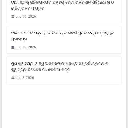
ଟାଟା ଷ୍ଟିଲ୍‌ କଳିଙ୍ଗନଗର ପକ୍ଷରୁ ମେଗା ରକ୍ତଦାନ ଶିବିରରେ ୨୮୦
ୟୁନିଟ୍‌ ରକ୍ତ ସଂଗୃହୀତ
June 19, 2026
ଟାଟା ଏଆଇଜି ପକ୍ଷରୁ ମେଡିକେୟାର ରିଜର୍ଭ ସୁପର ଟପ୍‌-ଅପ୍ ପ୍ଲାନ୍‌ର
ଶୁଭାରମ୍ଭ
June 10, 2026
ମୁଖ ସ୍ୱାସ୍ଥ୍ୟ ଓ ତ୍ୱଚା ସମସ୍ୟାର ଅଦୃଶ୍ୟ ସମ୍ପର୍କ :ପ୍ରଖ୍ୟାତ
ସ୍ୱାସ୍ଥ୍ୟ ବିଶେଷଜ୍ଞ ଡା. ସୋନିଆ ଦତ୍ତ
June 8, 2026