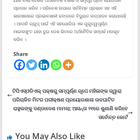
ଯାହା ବାଲାଂଦେଶର ଅର୍ଥନୈତିକ ବିକାଶ ଓ ସମୃଦ୍ଧି ପ୍ରତି ଯୋଗଦାନ
ପ୍ରଦାନ କରିବ । ପରିବେଶ ଉପରେ ସର୍ବନିମ୍ନ ପ୍ରଭାବ ସହ ଏହି
କାରଖାନାରେ ପ୍ରଭାବଶାଳୀ ଢଙ୍ଗରେ ବିଦ୍ୟୁତ ଉତ୍ପାଦନ କରାଯାଉଛି
। ଆଦାନି ଗ୍ରୁପ୍ ପାଇଁ ଏହି ସହଯୋଗିତା ଏକ ଗୁରୁତ୍ୱପୂର୍ଣ୍ଣ
ମାଇଲଖୁଂଟ ଯାହା ଦୁଇ ଦେଶ ଭିତରେ ଅର୍ଥନୈତିକ ସମ୍ପର୍କ ମଜଭୂତ
କରିବ ।
Share
ଟିପିଏସ୍ଓଡିଏଲ୍ ପକ୍ଷରୁ ସମ୍ପୂର୍ଣ୍ଣ ରୂପେ ମହିଳାଙ୍କ ଦ୍ୱାରା
ପରିଚାଳିତ ମିଟର ପରୀକ୍ଷଣ ପ୍ରୟୋଗଶାଳା ଉଦଘାଟିତ
ରାହୁଲଙ୍କୁ ଦଣ୍ଡାଦେଶ ମାମଲା; ଆସନ୍ତା ୨୧ରେ ଶୁଣାଣି କରିବେ
ସର୍ବୋଚ୍ଚ କୋର୍ଟ
You May Also Like