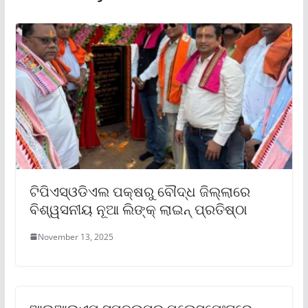
ଟିପିଏସ୍ଓଡିଏଲ ପକ୍ଷରୁ ବୌଦ୍ଧ ଜିଲ୍ଲାରେ
ବିଶ୍ୱସନୀୟ ନୂଆ ଲିଙ୍କ୍ ଲାଇନ୍ ପ୍ରତିଷ୍ଠା
November 13, 2025