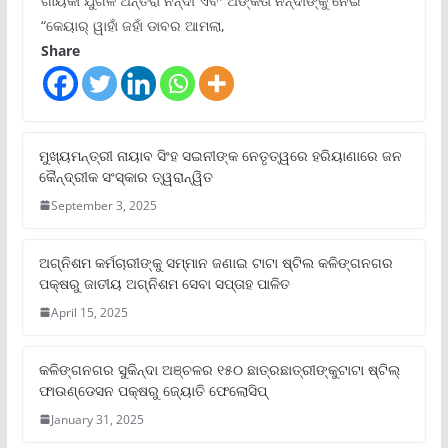
ଗାୟିକା ଯୁଗଳ ଅନ୍ତରା ନନ୍ଦୀ ଏବଂ ଅଙ୍କିତା ନନ୍ଦୀଙ୍କୁ ନେଇ
“କେୟାର୍ ୱାହାଁ ଜହାଁ ଡାବର ଆମଲା,
Share
ମୁଖ୍ୟମନ୍ତ୍ରୀ ନାୟାବ ସିଂହ ସଇନୀଙ୍କ ନେତୃତ୍ୱରେ ହରିୟାଣାରେ ଜନ
କୈନ୍ଦ୍ରୀକ ସଂସ୍କାର ତ୍ୱରାନ୍ୱିତ
September 3, 2025
ଅଗ୍ନିଶମ କର୍ମଚାରୀଙ୍କୁ ସମ୍ମାନ ଜଣାଇ ଟାଟା ଷ୍ଟିଲ କଳିଙ୍ଗନଗର
ପକ୍ଷରୁ ଜାତୀୟ ଅଗ୍ନିଶମ ସେବା ସପ୍ତାହ ପାଳିତ
April 15, 2025
କଳିଙ୍ଗନଗର ସୁକିନ୍ଦା ଅଞ୍ଚଳର ୧୫୦ ଛାତ୍ରଛାତ୍ରୀଙ୍କୁଟାଟା ଷ୍ଟିଲ୍
ଫାଉଣ୍ଡେସନ ପକ୍ଷରୁ ଜ୍ୟୋତି ଫେଲୋସିପ୍‌
January 31, 2025