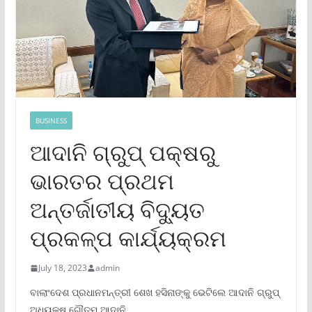
BUSINESS
ଆଦାନି ଗ୍ରୁପ୍ ପକ୍ଷରୁ
ଭାରତର ପ୍ରଥମ
ଅନ୍ତର୍ଜାତୀୟ ବିଦ୍ୟୁତ
ପ୍ରକଳ୍ପ କାର୍ଯ୍ୟକ୍ରମ
July 18, 2023
admin
ବାଲାଂଦେଶ ପ୍ରଧାନମନ୍ତ୍ରୀ ଶେଖ ହସିନାଙ୍କୁ ଭେଟିଲେ ଆଦାନି ଗ୍ରୁପ୍
ଅଧ୍ୟକ୍ଷ ଗୌତମ ଆଦାନି