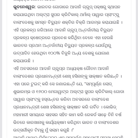
ଭୁବନେଶ୍ୱର
: ଭାରତର ଗୋଡାରେ ଆଦାନି ଗ୍ରୁପ୍ ପକ୍ଷରୁ ସ୍ଥାପନ
କରାଯାଇଥିବା ଅଲ୍‌ଟ୍ରା ସୁପର କ୍ରିଟିକାଲ୍ ଥର୍ମାଲ୍ ପାୱାର ପ୍ଲାଂଟ୍‌ରୁ
ବାଲାଂଦେଶକୁ ସମସ୍ତ ବିଦ୍ୟୁତ ଶକ୍ତିର ବିକ୍ରି ଆରମ୍ଭ କରାଯାଇଛି ।
ଏହି ପ୍ରକଳ୍ପ ଜରିଆରେ ଆଦାନି ଗ୍ରୁପ୍ ଅନ୍ତର୍ଜାତୀୟ ବିଦ୍ୟୁତ
ପ୍ରକଳ୍ପ କ୍ଷେତ୍ରରେ ପ୍ରବେଶ କରିିଥିିବା ବେଳେ ଏହା ହେଉଛି
ଭାରତର ପ୍ରଥମ ଅନ୍ତର୍ଜାତୀୟ ବିଦ୍ୟୁତ ପ୍ରକଳ୍ପ ଯେଉଁଥିରୁ
ଉତ୍ପାଦିତ ହେଉଥିବା ୧୦୦% ବିଜୁଳି ଅନ୍ୟ ଦେଶକୁ ଯୋଗାଣ
କରାଯାଉଛି ।
ଏହି ଅବସରରେ ଆଦାନି ଗ୍ରୁପ୍‌ର ଅଧ୍ୟକ୍ଷ ଗୌତମ ଆଦାନି
ବାଲାଂଦେଶର ପ୍ରଧାନମନ୍ତ୍ରୀ ଶେଖ୍ ହସିନାଙ୍କୁ ସାକ୍ଷାତ କରିଛନ୍ତି ।
ଏହା ପରେ ଟୁଇଟ୍ କରି ସେ ଜଣାଇଛନ୍ତି ଯେ, “ସମ୍ପୂର୍ଣ୍ଣ ଲୋଡ୍
ଶୁଭାରମ୍ଭ ଓ ୧୬୦୦ ମେଗାୱାଟ୍‌ର ଅଲ୍‌ଟ୍ରା ସୁପର କ୍ରିଟିକାଲ୍ ଗୋଡା
ପାୱାର ପ୍ଲାଂଟ୍‌କୁ ହସ୍ତାନ୍ତର କରିବା ଅବସରରେ ବାଲାଂଦେଶ
ପ୍ରଧାନମନ୍ତ୍ରୀ ଶେଖ ହସିନାଙ୍କୁ ସାକ୍ଷାତ କରି ଗର୍ବିତ । କୋଭିଡ୍
ମହାମାରୀ ସମୟରେ ସାହସର ସହିତ କାମ କରି ରେକର୍ଡ ସାଢ଼େ ତିନି ବର୍ଷ
ଭିତରେ କାରଖାନାକୁ କାର୍ଯ୍ୟକ୍ଷମ କରିଥିବା ଭାରତ ଓ ବାଲାଂଦେଶର
ଉତ୍ସର୍ଗୀକୃତ ଟିମ୍‌କୁ ମୁଁ ସଲାମ କରୁଛି ।’’
ଆଦାନି ପାୱାର ଲିମିଟେଡ୍‌ର ଏକ ସମ୍ପୂର୍ଣ୍ଣ ସହଯୋଗୀ ସଂସ୍ଥା ହେଉଛି