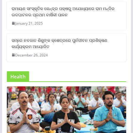
ରାମାୟଣ ସାଂସ୍କୃତିକ କେନ୍ଦ୍ର ପକ୍ଷରୁ ଅଯୋଧ୍ୟାରେ ରାମ ମନ୍ଦିର
ଉଦଘାଟନର ପ୍ରଥମ ବାର୍ଷିକୀ ପାଳନ
January 21, 2025
ସମ୍‌ରେ ନବଜାତ ଶିଶୁଙ୍କ କ୍ଷେତ୍ରରେ ପୁର୍ନଜୀବନ ପ୍ରଶିକ୍ଷଣ
କାର୍ଯ୍ୟକ୍ରମ ଆୟୋଜିତ
December 26, 2024
Health