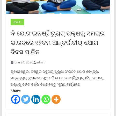
HEALTH
ଦି ଯୋଗ ଇନଷ୍ଟିଚ୍ୟୁଟ୍ ପକ୍ଷରୁ ସମଗ୍ର
ଭାରତରେ ୧୨ତମ ଆନ୍ତର୍ଜାତୀୟ ଯୋଗ
ଦିବସ ପାଳିତ
June 24, 2026
admin
ଭୁବନେଶ୍ୱର: ବିଶ୍ୱର ସବୁଠାରୁ ପୁରୁଣା ସଂଗଠିତ ଯୋଗ କେନ୍ଦ୍ର,
ସାନ୍ତାକ୍ରୁଜ୍ (ମୁମ୍ବାଇ) ସ୍ଥିତ ‘ଦି ଯୋଗ ଇନଷ୍ଟିଚ୍ୟୁଟ୍‌’ (ଟିୱାଇଆଇ),
ପକ୍ଷରୁ ଚଳିତ ବର୍ଷର ବିଷୟବସ୍ତୁ “ସୁସ୍ଥ ବାର୍ଦ୍ଧକ୍ୟ
Share