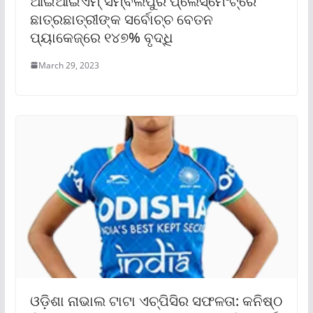
ଆଇଆଇଏମ୍ ସମ୍ବଲପୁର ପ୍ଲେସ୍‌ମେଂଟ୍‌ରେ
ଛାତ୍ରଛାତ୍ରୀଙ୍କ ସର୍ବୋଚ୍ଚ ବେତନ
ପ୍ୟାକେଜ୍‌ରେ ୧୪୭% ବୃଦ୍ଧି
March 29, 2023
ଓଡ଼ିଶା ନାଭାଲ ଟାଟା ଏଚ୍‌ପିସିର ସଫଳତା: କନିଷ୍ଠ