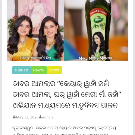
BUSINESS
HEALTH
LATEST
ଡାବର ଆମଲାର “କେୟାର୍ ୱାହାଁ ଜହାଁ
ଡାବର ଆମଲା, ଘର୍ ୱାହାଁ ମେରୀ ମାଁ ଜହାଁ”
ଅଭିଯାନ ମାଧ୍ୟମରେ ମାତୃଦିବସ ପାଳନ
May 13, 2026
admin
ଭୁବନେଶ୍ୱର: ଡାବର ଆମଲା ହେୟାର ଅଏଲ୍ ପକ୍ଷରୁ ଲୋକପ୍ରିୟ