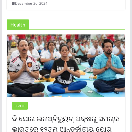
December 26, 2024
Health
HEALTH
ଦି ଯୋଗ ଇନଷ୍ଟିଚ୍ୟୁଟ୍ ପକ୍ଷରୁ ସମଗ୍ର
ଭାରତରେ ୧୨ତମ ଆନ୍ତର୍ଜାତୀୟ ଯୋଗ