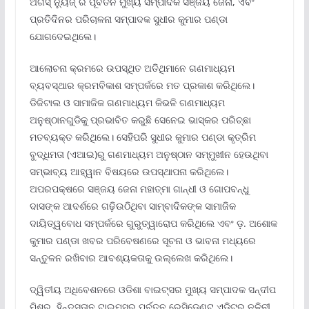
ଅର୍ଗସ୍ ନ୍ୟୁଜ୍ ର ପୂର୍ବତନ ମୁଖ୍ୟ ସମ୍ପାଦକ ସଞ୍ଜୟ ଜେନା, ଏବଂ
ପ୍ରତିଦିନର ପରିଚାଳନା ସମ୍ପାଦକ ସୁଧୀର କୁମାର ପଣ୍ଡା
ଯୋଗଦେଇଥିଲେ।
ଆଲୋଚନା କ୍ରମରେ ଉପସ୍ଥିତ ଅତିଥିମାନେ ଗଣମାଧ୍ୟମ
ବ୍ୟବସ୍ଥାର କ୍ରମବିକାଶ ସମ୍ପର୍କରେ ମତ ପ୍ରକାଶ କରିଥିଲେ।
ଡିଜିଟାଲ ଓ ସାମାଜିକ ଗଣମାଧ୍ୟମ କିଭଳି ଗଣମାଧ୍ୟମ
ଅନୁଷ୍ଠାନଗୁଡିକୁ ପ୍ରଭାବିତ କରୁଛି ସେନେଇ ଭାସ୍କର ପରିଚ୍ଛା
ମତବ୍ୟକ୍ତ କରିଥିଲେ। ସେହିପରି ସୁଧୀର କୁମାର ପଣ୍ଡା କୃତ୍ରିମ
ବୁଦ୍ଧିମତା (ଏଆଇ)ରୁ ଗଣମାଧ୍ୟମ ଅନୁଷ୍ଠାନ ସମ୍ମୁଖୀନ ହେଉଥିବା
ସମ୍ଭାବ୍ୟ ଆହ୍ୱାନ ବିଷୟରେ ଉପସ୍ଥାପନା କରିଥିଲେ।
ଅପରପକ୍ଷରେ ସଞ୍ଜୟ ଜେନା ମହାତ୍ମା ଗାନ୍ଧୀ ଓ ଗୋପବନ୍ଧୁ
ଦାସଙ୍କ ଆଦର୍ଶରେ ଗଢ଼ିଉଠିଥିବା ସାମ୍ବାଦିକଙ୍କ ସାମାଜିକ
ଦାୟିତ୍ୱବୋଧ ସମ୍ପର୍କରେ ଗୁରୁତ୍ୱାରୋପ କରିଥିଲେ ଏବଂ ଡ଼. ଅଶୋକ
କୁମାର ପଣ୍ଡା ଖବର ପରିବେଷଣରେ ସୂଚନା ଓ ଭାବନା ମଧ୍ୟରେ
ସନ୍ତୁଳନ ରଖିବାର ଆବଶ୍ୟକତାକୁ ଉଲ୍ଲେଖ କରିଥିଲେ।
ଦ୍ୱିତୀୟ ଅଧିବେଶନରେ ଓଡିଶା ବାଇଟ୍ସର ମୁଖ୍ୟ ସମ୍ପାଦକ ସନ୍ଦୀପ
ମିଶ୍ର, ହିନ୍ଦୁସ୍ତାନ ଟାଇମ୍ସର ପୂର୍ବତନ ରେସିଡେଣ୍ଟ ଏଡ଼ିଟର ନଳିନୀ