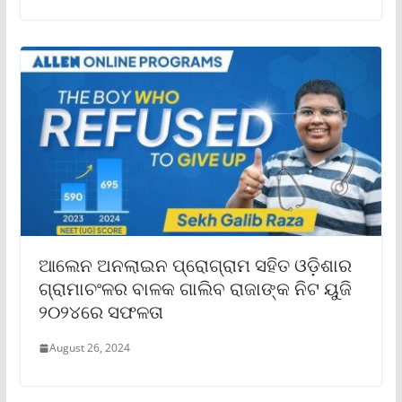
ଆଲେନ ଅନଲାଇନ ପ୍ରୋଗ୍ରାମ ସହିତ ଓଡ଼ିଶାର
ଗ୍ରାମାଚଂଳର ବାଳକ ଗାଲିବ ରାଜାଙ୍କ ନିଟ ୟୁଜି
୨୦୨୪ରେ ସଫଳତା
August 26, 2024