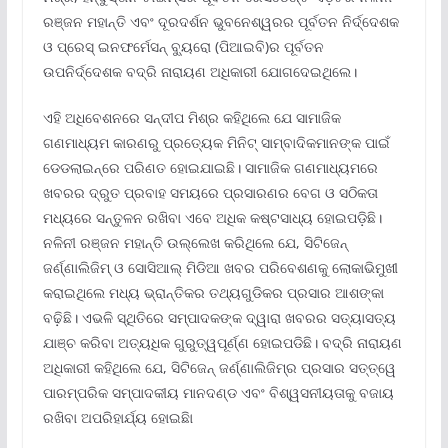
ରଞ୍ଜନ ମହାନ୍ତି ଏବଂ ଦୂରଦର୍ଶନ ଭୁବନେଶ୍ୱରର ପୂର୍ବତନ ନିର୍ଦ୍ଦେଶକ
ଓ ପ୍ରେସ୍ ଇନଫର୍ମେସନ୍ ବ୍ୟୁରୋ (ପିଆଇବି)ର ପୂର୍ବତନ
ଉପନିର୍ଦ୍ଦେଶକ ବଦ୍ରି ନାରାୟଣ ଅଧିକାରୀ ଯୋଗଦେଇଥିଲେ।
ଏହି ଅଧିବେଶନରେ ସନ୍ଦୀପ ମିଶ୍ର କହିଥିଲେ ଯେ ସାମାଜିକ
ଗଣମାଧ୍ୟମ କାରଣରୁ ପ୍ରତ୍ୟେକ ମିନିଟ୍ ସାମ୍ବାଦିକମାନଙ୍କ ପାଇଁ
ଡେଡଲାଇନ୍‌ରେ ପରିଣତ ହୋଇଯାଇଛି। ସାମାଜିକ ଗଣମାଧ୍ୟମରେ
ଖବରର ଦ୍ରୁତ ପ୍ରବାହ ସମୟରେ ପ୍ରସାରଣର ବେଗ ଓ ସଠିକତା
ମଧ୍ୟରେ ସନ୍ତୁଳନ ରଖିବା ଏବେ ଅଧିକ କଷ୍ଟସାଧ୍ୟ ହୋଇପଡ଼ିଛି।
ନଳିନୀ ରଞ୍ଜନ ମହାନ୍ତି ଉଲ୍ଲେଖ କରିଥିଲେ ଯେ, ସିଟିଜେନ୍
ଜର୍ଣ୍ଣାଲିଜିମ୍ ଓ ସୋସିଆଲ୍ ମିଡିଆ ଖବର ପରିବେଶଣକୁ ଲୋକାଭିମୁଖୀ
କରାଇଥିଲେ ମଧ୍ୟ ଭ୍ରାନ୍ତିକର ତଥ୍ୟଗୁଡିକର ପ୍ରସାର ଆଶଙ୍କା
ବଢ଼ିଛି। ଏଭଳି ସ୍ଥିତିରେ ସମ୍ପାଦକଙ୍କ ଦ୍ୱାରା ଖବରର ସତ୍ୟାସତ୍ୟ
ଯାଞ୍ଚ କରିବା ଅତ୍ୟଧିକ ଗୁରୁତ୍ୱପୂର୍ଣ୍ଣ ହୋଇପଡିଛି। ବଦ୍ରି ନାରାୟଣ
ଅଧିକାରୀ କହିଥିଲେ ଯେ, ସିଟିଜେନ୍ ଜର୍ଣ୍ଣାଲିଜିମ୍‌ର ପ୍ରସାର ସତ୍ତ୍ୱେ
ପାରମ୍ପରିକ ସମ୍ପାଦକୀୟ ମାନଦଣ୍ଡ ଏବଂ ବିଶ୍ୱସନୀୟତାକୁ ବଜାୟ
ରଖିବା ଅପରିହାର୍ଯ୍ୟ ହୋଇଛିା