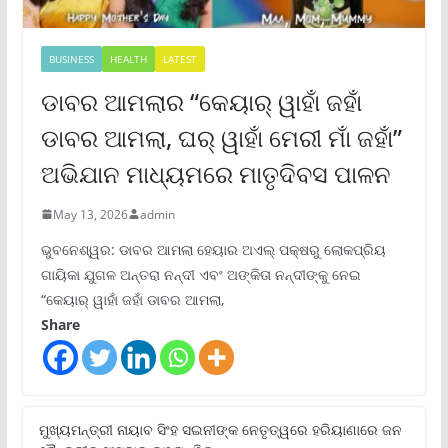
BUSINESS
HEALTH
LATEST
ଡାବର ଆମଲାର “କେୟାର୍ ୱାହାଁ ଜହାଁ
ଡାବର ଆମଲା, ଘର୍ ୱାହାଁ ମେରୀ ମାଁ ଜହାଁ”
ଅଭିଯାନ ମାଧ୍ୟମରେ ମାତୃଦିବସ ପାଳନ
May 13, 2026
admin
ଭୁବନେଶ୍ୱର: ଡାବର ଆମଲା ହେୟାର ଅଏଲ୍ ପକ୍ଷରୁ ଲୋକପ୍ରିୟ
ଗାୟିକା ଯୁଗଳ ଅନ୍ତରା ନନ୍ଦୀ ଏବଂ ଅଙ୍କିତା ନନ୍ଦୀଙ୍କୁ ନେଇ
“କେୟାର୍ ୱାହାଁ ଜହାଁ ଡାବର ଆମଲା,
Share
ମୁଖ୍ୟମନ୍ତ୍ରୀ ନାୟାବ ସିଂହ ସଇନୀଙ୍କ ନେତୃତ୍ୱରେ ହରିୟାଣାରେ ଜନ