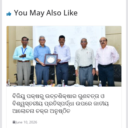
You May Also Like
ବିଜିୟୁ ପକ୍ଷରୁ ଉଚ୍ଚଶିକ୍ଷାର ଗୁଣବତ୍ତା ଓ
ବିଶ୍ୱସ୍ତରୀୟ ପ୍ରତିସ୍ପର୍ଦ୍ଧା ଉପରେ ଜାତୀୟ
ଆଲୋଚନା ଚକ୍ର ଅନୁଷ୍ଠିତ
June 10, 2026