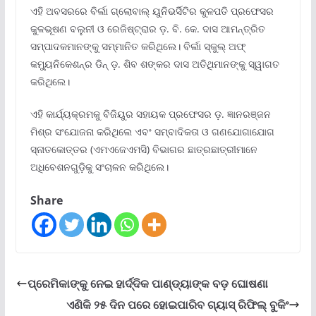
ଏହି ଅବସରରେ ବିର୍ଲା ଗ୍ଲୋବାଲ୍ ୟୁନିଭର୍ସିଟିର କୁଳପତି ପ୍ରଫେସର
କୁଳଭୂଷଣ ବଲୁନୀ ଓ ରେଜିଷ୍ଟ୍ରାର ଡ଼. ବି. କେ. ଦାସ ଆମନ୍ତ୍ରିତ
ସମ୍ପାଦକମାନଙ୍କୁ ସମ୍ମାନିତ କରିଥିଲେ। ବିର୍ଲା ସ୍କୁଲ୍ ଅଫ୍
କମ୍ୟୁନିକେଶନ୍‌ର ଡିନ୍ ଡ଼. ଶିବ ଶଙ୍କର ଦାସ ଅତିଥିମାନଙ୍କୁ ସ୍ୱାଗତ
କରିଥିଲେ।
ଏହି କାର୍ଯ୍ୟକ୍ରମକୁ ବିଜିୟୁର ସହାୟକ ପ୍ରଫେସର ଡ଼. ଜ୍ଞାନରଞ୍ଜନ
ମିଶ୍ର ସଂଯୋଜନା କରିଥିଲେ ଏବଂ ସମ୍ବାଦିକତା ଓ ଗଣଯୋଗାଯୋଗ
ସ୍ନାତକୋତ୍ତର (ଏମଏଜେଏମସି) ବିଭାଗର ଛାତ୍ରଛାତ୍ରୀମାନେ
ଅଧିବେଶନଗୁଡ଼ିକୁ ସଂଚାଳନ କରିଥିଲେ।
Share
ପ୍ରେମିକାଙ୍କୁ ନେଇ ହାର୍ଦ୍ଦିକ ପାଣ୍ଡ୍ୟାଙ୍କ ବଡ଼ ଘୋଷଣା
ଏଣିକି ୨୫ ଦିନ ପରେ ହୋଇପାରିବ ଗ୍ୟାସ୍ ରିଫିଲ୍ ବୁକିଂ