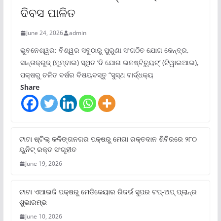
ଦିବସ ପାଳିତ
June 24, 2026
admin
ଭୁବନେଶ୍ୱର: ବିଶ୍ୱର ସବୁଠାରୁ ପୁରୁଣା ସଂଗଠିତ ଯୋଗ କେନ୍ଦ୍ର,
ସାନ୍ତାକ୍ରୁଜ୍ (ମୁମ୍ବାଇ) ସ୍ଥିତ ‘ଦି ଯୋଗ ଇନଷ୍ଟିଚ୍ୟୁଟ୍‌’ (ଟିୱାଇଆଇ),
ପକ୍ଷରୁ ଚଳିତ ବର୍ଷର ବିଷୟବସ୍ତୁ “ସୁସ୍ଥ ବାର୍ଦ୍ଧକ୍ୟ
Share
ଟାଟା ଷ୍ଟିଲ୍‌ କଳିଙ୍ଗନଗର ପକ୍ଷରୁ ମେଗା ରକ୍ତଦାନ ଶିବିରରେ ୨୮୦
ୟୁନିଟ୍‌ ରକ୍ତ ସଂଗୃହୀତ
June 19, 2026
ଟାଟା ଏଆଇଜି ପକ୍ଷରୁ ମେଡିକେୟାର ରିଜର୍ଭ ସୁପର ଟପ୍‌-ଅପ୍ ପ୍ଲାନ୍‌ର
ଶୁଭାରମ୍ଭ
June 10, 2026