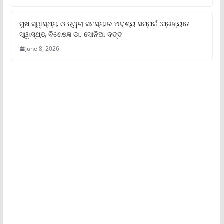
ମୁଖ ସ୍ୱାସ୍ଥ୍ୟ ଓ ତ୍ୱଚା ସମସ୍ୟାର ଅଦୃଶ୍ୟ ସମ୍ପର୍କ :ପ୍ରଖ୍ୟାତ
ସ୍ୱାସ୍ଥ୍ୟ ବିଶେଷଜ୍ଞ ଡା. ସୋନିଆ ଦତ୍ତ
June 8, 2026