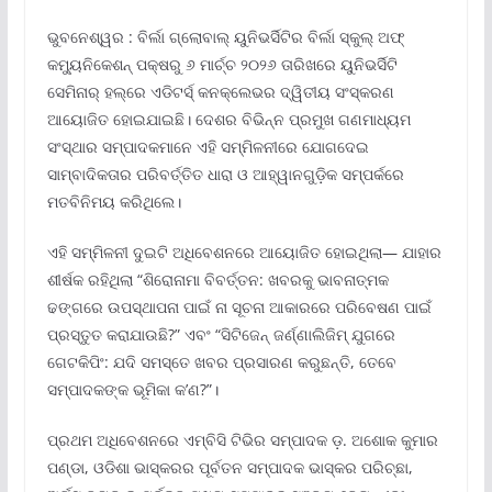
ଭୁବନେଶ୍ୱର : ବିର୍ଲା ଗ୍ଲୋବାଲ୍ ୟୁନିଭର୍ସିଟିର ବିର୍ଲା ସ୍କୁଲ୍ ଅଫ୍
କମ୍ୟୁନିକେଶନ୍ ପକ୍ଷରୁ ୬ ମାର୍ଚ୍ଚ ୨୦୨୬ ତାରିଖରେ ୟୁନିଭର୍ସିଟି
ସେମିନାର୍ ହଲ୍‌ରେ ଏଡିଟର୍ସ୍ କନକ୍ଲେଭର ଦ୍ୱିତୀୟ ସଂସ୍କରଣ
ଆୟୋଜିତ ହୋଇଯାଇଛି। ଦେଶର ବିଭିନ୍ନ ପ୍ରମୁଖ ଗଣମାଧ୍ୟମ
ସଂସ୍ଥାର ସମ୍ପାଦକମାନେ ଏହି ସମ୍ମିଳନୀରେ ଯୋଗଦେଇ
ସାମ୍ବାଦିକତାର ପରିବର୍ତ୍ତିତ ଧାରା ଓ ଆହ୍ୱାନଗୁଡ଼ିକ ସମ୍ପର୍କରେ
ମତବିନିମୟ କରିଥିଲେ।
ଏହି ସମ୍ମିଳନୀ ଦୁଇଟି ଅଧିବେଶନରେ ଆୟୋଜିତ ହୋଇଥିଲା— ଯାହାର
ଶୀର୍ଷକ ରହିଥିଲା “ଶିରୋନାମା ବିବର୍ତ୍ତନ: ଖବରକୁ ଭାବନାତ୍ମକ
ଢଙ୍ଗରେ ଉପସ୍ଥାପନା ପାଇଁ ନା ସୂଚନା ଆକାରରେ ପରିବେଷଣ ପାଇଁ
ପ୍ରସ୍ତୁତ କରାଯାଉଛି?” ଏବଂ “ସିଟିଜେନ୍ ଜର୍ଣ୍ଣାଲିଜିମ୍ ଯୁଗରେ
ଗେଟକିପିଂ: ଯଦି ସମସ୍ତେ ଖବର ପ୍ରସାରଣ କରୁଛନ୍ତି, ତେବେ
ସମ୍ପାଦକଙ୍କ ଭୂମିକା କ’ଣ?”।
ପ୍ରଥମ ଅଧିବେଶନରେ ଏମ୍‌ବିସି ଟିଭିର ସମ୍ପାଦକ ଡ଼. ଅଶୋକ କୁମାର
ପଣ୍ଡା, ଓଡିଶା ଭାସ୍କରର ପୂର୍ବତନ ସମ୍ପାଦକ ଭାସ୍କର ପରିଚ୍ଛା,