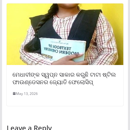
ମେଧାବୀଙ୍କ ସ୍ୱପ୍ନ ସାକାର କରୁଛି ଟାଟା ଷ୍ଟିଲ
ଫାଉଣ୍ଡେସନର ଜ୍ୟୋତି ଫେଲୋସିପ୍‌
May 13, 2026
Leave a Reply