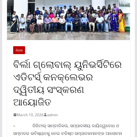
ଶିକ୍ଷା
ବିର୍ଲା ଗ୍ଲୋବାଲ୍ ୟୁନିଭର୍ସିଟିରେ
ଏଡିଟର୍ସ୍ କନକ୍ଲେଭର
ଦ୍ୱିତୀୟ ସଂସ୍କରଣ
ଆୟୋଜିତ
March 10, 2026
admin
– ଡିଜିଟାଲ୍ ସାମ୍ବାଦିକତା, ସମ୍ପାଦକୀୟ ଦାୟିତ୍ୱବୋଧ ଓ
ସମ୍ବାଦର ଭବିଷ୍ୟତକୁ ନେଇ ବରିଷ୍ଠ ସମ୍ପାଦକମାନଙ୍କ ଆଲୋଚନା