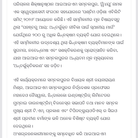
ପରିଚାଳନା ଶିକ୍ଷାନୁଷ୍ଠାନ ଆଇଆଇଏମ ସମ୍ବଲପୁର, ‘ୱି୪ୟୁ’ ନାମକ
ଏକ ସ୍ୱେଚ୍ଛାସେବୀ ସଂଗଠନ ସହଯୋଗରେ ‘ପଶ୍ଚିମ ଓଡ଼ିଶା ଏବିଲିଟି
ସମିଟ୍ ୨୦୨୬’ ଆୟୋଜନ କରିଛି। ଏହି ସମ୍ମିଳନୀର ମୂଳ ବିଷୟବସ୍ତୁ
ଥିଲା “ପହଞ୍ଚରୁ ଆୟ: ଅନ୍ତର୍ଭୁକ୍ତ ଜୀବିକା ପାଇଁ ସ୍ଥାନୀୟ ମାର୍ଗ”
ଯେଉଁଥିରେ ୨୦୦ ରୁ ଅଧିକ ଭିନ୍ନକ୍ଷମ ବ୍ୟକ୍ତି ଯୋଗ ଦେଇଥିଲେ।
ଏହି ସମ୍ମିଳନୀର ଉଦ୍ଦେଶ୍ୟ ଥିଲା ଭିନ୍ନକ୍ଷମ ବ୍ୟକ୍ତିମାନଙ୍କ ପାଇଁ
ସୁଗମତା, ନବୋନ୍ମେଷ ଏବଂ ସଶକ୍ତିକରଣକୁ ପ୍ରୋତ୍ସାହିତ କରିବା,
ଯାହା ଆଇଆଇଏମ ସମ୍ବଲପୁରର ଅନ୍ୟତମ ମୂଳ ମୂଲ୍ୟବୋଧ
‘ଅନ୍ତର୍ଭୁକ୍ତିକରଣ’ ସହ ଜଡ଼ିତ।
ଏହି କାର୍ଯ୍ୟକ୍ରମରେ ସମ୍ବଲପୁରର ବିଧାୟକ ଶ୍ରୀ ଜୟନାରାୟଣ
ମିଶ୍ର, ଆଇଆଇଏମ ସମ୍ବଲପୁରର ନିର୍ଦ୍ଦେଶକ ପ୍ରଫେସର
ମହାଦେଓ ଜୈସୱାଲ, ହିନ୍ଦାଲକୋ ଇଣ୍ଡଷ୍ଟ୍ରିଜ୍ ଲିମିଟେଡର
ମୁମ୍ବାଇ ଡାଉନଷ୍ଟ୍ରିମ୍ ବିଜନେସ୍‌ର ସଭାପତି ତଥା ମାନବ ସମ୍ବଳ
ମୁଖ୍ୟ ଶ୍ରୀ ଟି.ଏମ୍. ପ୍ରକାଶ ଏବଂ ଟିପିଡବ୍ଲ୍ୟୁଓଡିଏଲ୍ ର ସିଇଓ
ଶ୍ରୀ ପ୍ରବୀଣ ବର୍ମାଙ୍କ ଭଳି ଅନେକ ବିଶିଷ୍ଟ ବ୍ୟକ୍ତି ଯୋଗ
ଦେଇଥିଲେ।
ଅଂଶଗ୍ରହଣକାରୀମାନଙ୍କୁ ସମ୍ବୋଧିତ କରି ଆଇଆଇଏମ