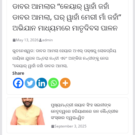
ଡାବର ଆମଲାର “କେୟାର୍ ୱାହାଁ ଜହାଁ
ଡାବର ଆମଲା, ଘର୍ ୱାହାଁ ମେରୀ ମାଁ ଜହାଁ”
ଅଭିଯାନ ମାଧ୍ୟମରେ ମାତୃଦିବସ ପାଳନ
May 13, 2026
admin
ଭୁବନେଶ୍ୱର: ଡାବର ଆମଲା ହେୟାର ଅଏଲ୍ ପକ୍ଷରୁ ଲୋକପ୍ରିୟ
ଗାୟିକା ଯୁଗଳ ଅନ୍ତରା ନନ୍ଦୀ ଏବଂ ଅଙ୍କିତା ନନ୍ଦୀଙ୍କୁ ନେଇ
“କେୟାର୍ ୱାହାଁ ଜହାଁ ଡାବର ଆମଲା,
Share
ମୁଖ୍ୟମନ୍ତ୍ରୀ ନାୟାବ ସିଂହ ସଇନୀଙ୍କ
ନେତୃତ୍ୱରେ ହରିୟାଣାରେ ଜନ କୈନ୍ଦ୍ରୀକ
ସଂସ୍କାର ତ୍ୱରାନ୍ୱିତ
September 3, 2025