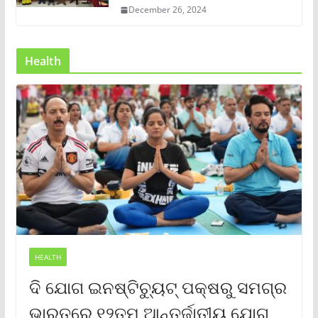
December 26, 2024
Health
HEALTH
ଦି ଯୋଗ ଇନଷ୍ଟିଚ୍ୟୁଟ୍ ପକ୍ଷରୁ ସମଗ୍ର
ଭାରତରେ ୧୨ତମ ଆନ୍ତର୍ଜାତୀୟ ଯୋଗ