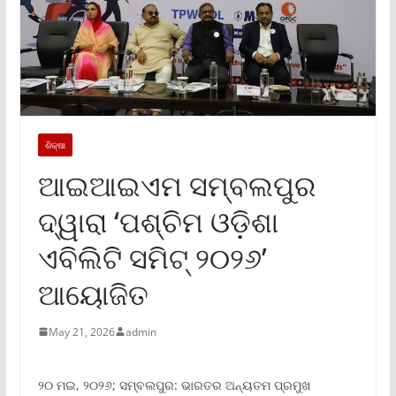
ଶିକ୍ଷା
ଆଇଆଇଏମ ସମ୍ବଲପୁର
ଦ୍ୱାରା ‘ପଶ୍ଚିମ ଓଡ଼ିଶା
ଏବିଲିଟି ସମିଟ୍ ୨୦୨୬’
ଆୟୋଜିତ
May 21, 2026
admin
୨୦ ମଇ, ୨୦୨୬; ସମ୍ବଲପୁର: ଭାରତର ଅନ୍ୟତମ ପ୍ରମୁଖ