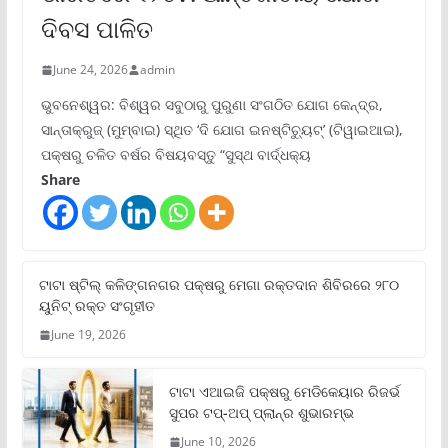
ଦିବସ ପାଳିତ
June 24, 2026
admin
ଭୁବନେଶ୍ୱର: ବିଶ୍ୱର ସବୁଠାରୁ ପୁରୁଣା ସଂଗଠିତ ଯୋଗ କେନ୍ଦ୍ର,
ସାନ୍ତାକ୍ରୁଜ୍ (ମୁମ୍ବାଇ) ସ୍ଥିତ ‘ଦି ଯୋଗ ଇନଷ୍ଟିଚ୍ୟୁଟ୍‌’ (ଟିୱାଇଆଇ),
ପକ୍ଷରୁ ଚଳିତ ବର୍ଷର ବିଷୟବସ୍ତୁ “ସୁସ୍ଥ ବାର୍ଦ୍ଧକ୍ୟ
Share
ଟାଟା ଷ୍ଟିଲ୍‌ କଳିଙ୍ଗନଗର ପକ୍ଷରୁ ମେଗା ରକ୍ତଦାନ ଶିବିରରେ ୨୮୦
ୟୁନିଟ୍‌ ରକ୍ତ ସଂଗୃହୀତ
June 19, 2026
ଟାଟା ଏଆଇଜି ପକ୍ଷରୁ ମେଡିକେୟାର ରିଜର୍ଭ
ସୁପର ଟପ୍‌-ଅପ୍ ପ୍ଲାନ୍‌ର ଶୁଭାରମ୍ଭ
June 10, 2026