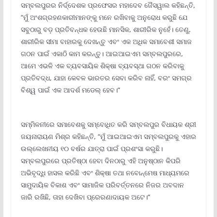
ସମ୍ବଲପୁରର ନିର୍ଦ୍ଦେଶକ ପ୍ରଫେସର ମହାଦେବ ଜୈସୱାଲ କହିଛନ୍ତି,
“ମୁଁ ଅଂଶଗ୍ରହଣକାରୀମାନଙ୍କୁ ମନେ ରଖିବାକୁ ଅନୁରୋଧ କରୁଛି ଯେ
ସବୁଠାରୁ ବଡ଼ ପ୍ରତିବନ୍ଧକ ହେଉଛି ମାନସିକ, ଶାରୀରିକ ନୁହେଁ। ତେଣୁ,
ଶାରୀରିକ ସୀମା ବାହାରକୁ ଦେଖନ୍ତୁ ଏବଂ ଏକ ଅଧିକ ସମାବେଶୀ ସମାଜ
ଗଠନ ପାଇଁ ଏକାଠି କାମ କରନ୍ତୁ। ଆଇଆଇଏମ ସମ୍ବଲପୁରରେ,
ଆମେ ଏଭଳି ଏକ ବ୍ୟବସାୟିକ ଶିକ୍ଷା ବ୍ୟବସ୍ଥା ଗଠନ କରିବାକୁ
ପ୍ରତିବଦ୍ଧ, ଯାହା କେବଳ ଭାରତର ସେବା କରିବ ନାହିଁ, ବରଂ ସମଗ୍ର
ବିଶ୍ୱ ପାଇଁ ଏକ ଆଦର୍ଶ ମଡେଲ୍ ହେବ।”
ସମ୍ମିଳନୀରେ ସମାବେଶକୁ ସମ୍ବୋଧିତ କରି ସମ୍ବଲପୁର ବିଧାୟକ ଶ୍ରୀ
ଜୟନାରାୟଣ ମିଶ୍ର କହିଛନ୍ତି, “ମୁଁ ଆଇଆଇଏମ ସମ୍ବଲପୁରକୁ ଏହାର
ଉଲ୍ଲେଖନୀୟ ୧୦ ବର୍ଷର ଯାତ୍ରା ପାଇଁ ପ୍ରଶଂସା କରୁଛି।
ସମ୍ବଲପୁରରେ ପ୍ରତିଷ୍ଠା ହେବା ଦିନଠାରୁ ଏହି ଅନୁଷ୍ଠାନ କିପରି
ଅଭିବୃଦ୍ଧି ହାସଲ କରିଛି ଏବଂ ଶିକ୍ଷା ତଥା ନବୋନ୍ମେଷ ମାଧ୍ୟମରେ
ସାମୁଦାୟିକ ବିକାଶ ଏବଂ ସାମାଜିକ ପରିବର୍ତ୍ତନରେ ନିଜର ଅବଦାନ
ଜାରି ରଖିଛି, ତାହା ଦେଖିବା ପ୍ରେରଣାଦାୟକ ଅଟେ।”