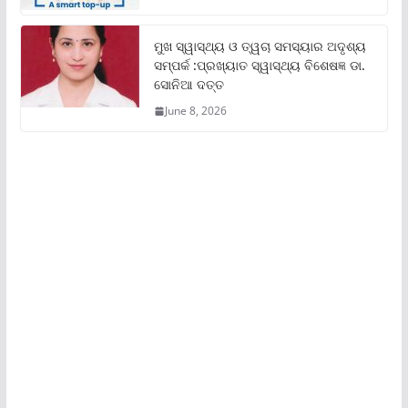
ମୁଖ ସ୍ୱାସ୍ଥ୍ୟ ଓ ତ୍ୱଚା ସମସ୍ୟାର ଅଦୃଶ୍ୟ
ସମ୍ପର୍କ :ପ୍ରଖ୍ୟାତ ସ୍ୱାସ୍ଥ୍ୟ ବିଶେଷଜ୍ଞ ଡା.
ସୋନିଆ ଦତ୍ତ
June 8, 2026