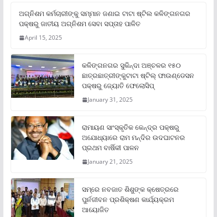
ଅଗ୍ନିଶମ କର୍ମଚାରୀଙ୍କୁ ସମ୍ମାନ ଜଣାଇ ଟାଟା ଷ୍ଟିଲ କଳିଙ୍ଗନଗର
ପକ୍ଷରୁ ଜାତୀୟ ଅଗ୍ନିଶମ ସେବା ସପ୍ତାହ ପାଳିତ
April 15, 2025
କଳିଙ୍ଗନଗର ସୁକିନ୍ଦା ଅଞ୍ଚଳର ୧୫୦
ଛାତ୍ରଛାତ୍ରୀଙ୍କୁଟାଟା ଷ୍ଟିଲ୍ ଫାଉଣ୍ଡେସନ
ପକ୍ଷରୁ ଜ୍ୟୋତି ଫେଲୋସିପ୍‌
January 31, 2025
ରାମାୟଣ ସାଂସ୍କୃତିକ କେନ୍ଦ୍ର ପକ୍ଷରୁ
ଅଯୋଧ୍ୟାରେ ରାମ ମନ୍ଦିର ଉଦଘାଟନର
ପ୍ରଥମ ବାର୍ଷିକୀ ପାଳନ
January 21, 2025
ସମ୍‌ରେ ନବଜାତ ଶିଶୁଙ୍କ କ୍ଷେତ୍ରରେ
ପୁର୍ନଜୀବନ ପ୍ରଶିକ୍ଷଣ କାର୍ଯ୍ୟକ୍ରମ
ଆୟୋଜିତ