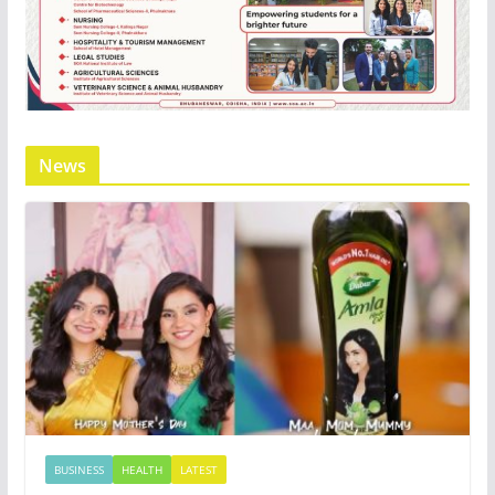
News
BUSINESS
HEALTH
LATEST