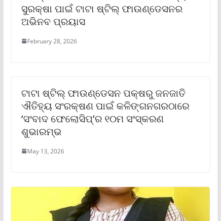
ସୁରକ୍ଷା ପାଇଁ ଟାଟା ଷ୍ଟିଲ୍ ଫାଉଣ୍ଡେସନର
ଅଭିନବ ପ୍ରୟାସ
February 28, 2026
ଟାଟା ଷ୍ଟିଲ୍ ଫାଉଣ୍ଡେସନ ପକ୍ଷରୁ ଜନଜାତି
ଐତିହ୍ୟ ସଂରକ୍ଷଣ ପାଇଁ କଳିଙ୍ଗନଗରଠାରେ
‘ସଂବାଦ ଫେଲୋସିପ୍’ର ୧୦ମ ସଂସ୍କରଣ
ଶୁଭାରମ୍ଭ
May 13, 2026