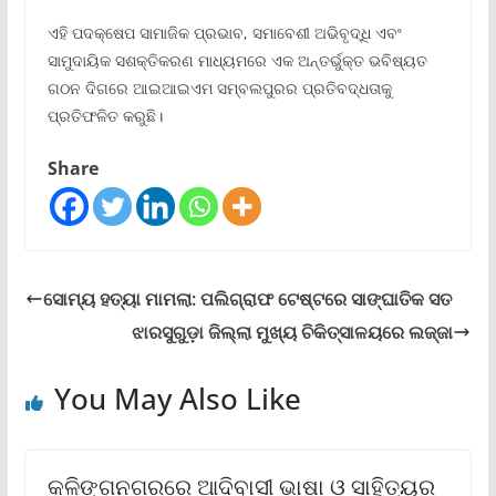
ଏହି ପଦକ୍ଷେପ ସାମାଜିକ ପ୍ରଭାବ, ସମାବେଶୀ ଅଭିବୃଦ୍ଧି ଏବଂ
ସାମୁଦାୟିକ ସଶକ୍ତିକରଣ ମାଧ୍ୟମରେ ଏକ ଅନ୍ତର୍ଭୁକ୍ତ ଭବିଷ୍ୟତ
ଗଠନ ଦିଗରେ ଆଇଆଇଏମ ସମ୍ବଲପୁରର ପ୍ରତିବଦ୍ଧତାକୁ
ପ୍ରତିଫଳିତ କରୁଛି।
Share
ସୋମ୍ୟ ହତ୍ୟା ମାମଲା: ପଲିଗ୍ରାଫ ଟେଷ୍ଟରେ ସାଙ୍ଘାତିକ ସତ
ଝାରସୁଗୁଡ଼ା ଜିଲ୍ଲା ମୁଖ୍ୟ ଚିକିତ୍ସାଳୟରେ ଲଜ୍ଜା
You May Also Like
କଳିଙ୍ଗନଗରରେ ଆଦିବାସୀ ଭାଷା ଓ ସାହିତ୍ୟର