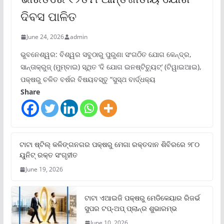
ଦିବସ ପାଳିତ
June 24, 2026
admin
ଭୁବନେଶ୍ୱର: ବିଶ୍ୱର ସବୁଠାରୁ ପୁରୁଣା ସଂଗଠିତ ଯୋଗ କେନ୍ଦ୍ର,
ସାନ୍ତାକ୍ରୁଜ୍ (ମୁମ୍ବାଇ) ସ୍ଥିତ ‘ଦି ଯୋଗ ଇନଷ୍ଟିଚ୍ୟୁଟ୍‌’ (ଟିୱାଇଆଇ),
ପକ୍ଷରୁ ଚଳିତ ବର୍ଷର ବିଷୟବସ୍ତୁ “ସୁସ୍ଥ ବାର୍ଦ୍ଧକ୍ୟ
Share
ଟାଟା ଷ୍ଟିଲ୍‌ କଳିଙ୍ଗନଗର ପକ୍ଷରୁ ମେଗା ରକ୍ତଦାନ ଶିବିରରେ ୨୮୦
ୟୁନିଟ୍‌ ରକ୍ତ ସଂଗୃହୀତ
June 19, 2026
ଟାଟା ଏଆଇଜି ପକ୍ଷରୁ ମେଡିକେୟାର ରିଜର୍ଭ
ସୁପର ଟପ୍‌-ଅପ୍ ପ୍ଲାନ୍‌ର ଶୁଭାରମ୍ଭ
June 10, 2026