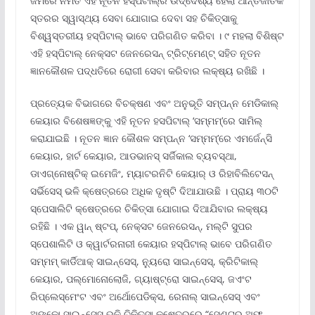
ଜମିରେ ନିର୍ମିତ ଏହି ନୂତନ ହସ୍ପିଟାଲ୍ର ଉଦ୍ଦେଶ୍ୟ ହେଲା ଆନ୍ତର୍ଜାତିକ
ସ୍ତରର ସ୍ୱାସ୍ଥ୍ୟ ସେବା ଯୋଗାଇ ଦେବା ସହ ଚିକିତ୍ସାକୁ
ବିଶ୍ୱସ୍ତରୀୟ ହସ୍ପିଟାଲ୍ ଭାବେ ପରିଗଣିତ କରିବା । ୯ ମହଲା ବିଶିଷ୍ଟ
ଏହି ହସ୍ପିଟାଲ୍ ନେକ୍ସଟ ଜେନରେସନ୍ ଟ୍ରିଟ୍‌ମେଣ୍ଟ୍ ସହିତ ନୂତନ
ଜ୍ଞାନକୌଶଳ ପଦ୍ଧତିରେ ରୋଗୀ ସେବା କରିବାର ଲକ୍ଷ୍ୟ ରଖିଛି ।
ପ୍ରତ୍ୟେକ ବିଭାଗରେ ବିଚକ୍ଷଣ ଏବଂ ଅନୁଭୂତି ସମ୍ପନ୍ନ ମେଡିକାଲ୍
କେୟାର ବିଶେଷଜ୍ଞଙ୍କୁ ଏହି ନୂତନ ହସପିଟାଲ୍ ‘ସମ୍ମମ୍’ରେ ସାମିଲ୍
କରାଯାଇଛି । ନୂତନ ଜ୍ଞାନ କୌଶଳ ସମ୍ପନ୍ନ ‘ସମ୍ମମ୍’ରେ ଏମର୍ଜେନ୍ସି
କେୟାର, ହାର୍ଟ କେୟାର, ଆଡଭାନସ୍ ସର୍ଜିକାଲ ବ୍ୟବସ୍ଥା,
ଡାଏଗ୍ନୋଷ୍ଟିକ୍ ଇମେଜିଂ, ମ୍ୟାଟରନିଟି କେୟାର୍ ଓ ରିହାବିଲିଟେସନ୍
ସର୍ଭିସେସ୍ ଭଳି କ୍ଷେତ୍ରରେ ଅଧିକ ଦୃଷ୍ଟି ଦିଆଯାଉଛି । ପ୍ରାୟ ୩୦ଟି
ସ୍ପେସାଲିଟି କ୍ଷେତ୍ରରେ ଚିକିତ୍ସା ଯୋଗାଇ ଦିଆଯିବାର ଲକ୍ଷ୍ୟ
ରହିଛି । ଏକ ୱାନ୍ ଷ୍ଟପ୍, ନେକ୍ସଟ ଜେନରେସନ୍, ମଲ୍ଟି ସୁପର
ସ୍ପେଶାଲିଟି ଓ କ୍ୱାର୍ଟରନାରୀ କେୟାର ହସ୍ପିଟାଲ୍ ଭାବେ ପରିଗଣିତ
ସମ୍ମମ୍ କାର୍ଡିଆକ୍ ସାଇନ୍‌ସେସ୍, ନ୍ୟୁରୋ ସାଇନ୍ସେସ୍, କ୍ରିଟିକାଲ୍
କେୟାର, ପଲ୍‌ମୋନୋଲୋଜି, ଗ୍ୟାଷ୍ଟ୍ରୋ ସାଇନ୍‌ସେସ୍, ଜଏଂଟ
ରିପ୍ଲେସ୍‌ମେଂଟ ଏବଂ ଅର୍ଥୋପେଡିକ୍ସ, ରେନାଲ୍ ସାଇନ୍ସେସ୍ ଏବଂ
ଅଙ୍କୋ ସାଇନ୍ସେସ୍ ଭଳି ଚିକିତ୍ସା କ୍ଷେତ୍ରରେ “ସେଣ୍ଟର୍ ଅଫ୍