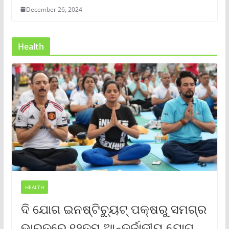
December 26, 2024
Health
HEALTH
ଦି ଯୋଗ ଇନଷ୍ଟିଚ୍ୟୁଟ୍ ପକ୍ଷରୁ ସମଗ୍ର
ଭାରତରେ ୧୨ତମ ଆନ୍ତର୍ଜାତୀୟ ଯୋଗ