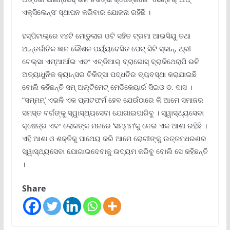
ଏକ୍ସିଲେନ୍ସ’ ସ୍ଥାପନ କରିବାର ଯୋଜନା ରହିଛି ।
ହସ୍ପିଟାଲ୍‌ରେ ୧୪ଟି ମୋଡୁଲାର ଓଟି ସହିତ ଟ୍ରମା ଆଇସିୟୁ ତଥା
ଆନ୍ତର୍ଜାତିକ ଜ୍ଞାନ କୌଶଳ ପର୍ୟ୍ୟବେସିତ ପେଟ୍ ସିଟି ସ୍କାନ୍, ଥ୍ରୀ
ଟେଲ୍ସା ଏମ୍‌ଆର୍ଆଇ ଏବଂ ଏଚ୍‌ଡିଆର୍ ବ୍ରାଭୋସ୍ ବ୍ରାକିଥେରାପି ଭଳି
ଅତ୍ୟାଧୁନିକ କ୍ୟାନ୍ସର ଚିକିତ୍ସା ପଦ୍ଧତିର ବ୍ୟବସ୍ଥା କରାଯାଇଛି
ବୋଲି କହିଛନ୍ତି ସମ୍ ଅଲ୍ଟିମେଟ୍ ମେଡିକେୟାର୍ର ସିଇଓ ଡ. ଦାସ ।
“ସମ୍ମମ୍’ ଏଭଳି ଏକ ପ୍ଲାଟଫର୍ମ ହେବ ଯେଉଁଠାରେ କି ଆମେ ସମାଜର
ସମସ୍ତ ବର୍ଗଙ୍କୁ ସ୍ୱାସ୍ଥ୍ୟସେବା ଯୋଗାଇପାରିବୁ । ସ୍ୱାସ୍ଥ୍ୟସେବା
କ୍ଷେତ୍ର ଏବଂ ଲୋକଙ୍କ ମନରେ ‘ସମ୍ମମ’କୁ ନେଇ ଏକ ଆଶା ରହିଛି ।
ଏହି ଆଶା ଓ ଶକ୍ତିକୁ ପାଥେୟ କରି ଆମେ ରୋଗୀଙ୍କୁ ଉତ୍ତମଧରଣର
ସ୍ୱାସ୍ଥ୍ୟସେବା ଯୋଗାଇଦେବାକୁ ଉଦ୍ୟମ କରିବୁ ବୋଲି ସେ କହିଛନ୍ତି
।
Share