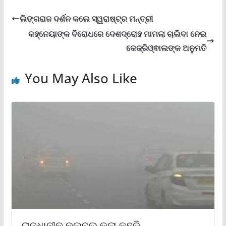
ଲିଙ୍ଗରାଜ ଦର୍ଶନ କଲେ ସ୍ୱରାଷ୍ଟ୍ର ମନ୍ତ୍ରୀ
କହ୍ନେୟାଙ୍କ ବିରୋଧରେ ଦେଶଦ୍ରୋହ ମାମଲା ଚାଲିବା ନେଇ
କେଜ୍ରିଓ୍ଵାଲଙ୍କ ଅନୁମତି
You May Also Like
ରାଜଧାନୀକୁ କଲବଲ କଲା କୁହୁଡି