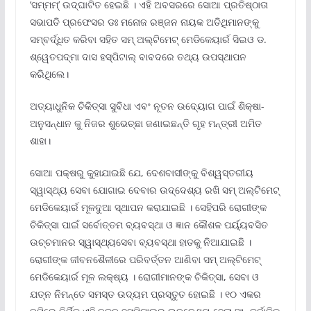
‘ସମ୍ମମ୍’ ଉଦ୍‌ଘାଟିତ ହେଇଛି । ଏହି ଅବସରରେ ସୋଆ ପ୍ରତିଷ୍ଠାତା
ସଭାପତି ପ୍ରଫେସର ଡଃ ମନୋଜ ରଞ୍ଜନ ନାୟକ ଅତିଥିମାନଙ୍କୁ
ସମ୍ବର୍ଦ୍ଧିତ କରିବା ସହିତ ସମ୍ ଅଲ୍ଟିମେଟ୍ ମେଡିକେୟାର୍ର ସିଇଓ ଡ.
ଶ୍ୱେତପଦ୍ମା ଦାସ ହସ୍ପିଟାଲ୍ ବାବଦରେ ତଥ୍ୟ ଉପସ୍ଥାପନ
କରିଥିଲେ।
ଅତ୍ୟାଧୁନିକ ଚିକିତ୍ସା ସୁବିଧା ଏବଂ ନୂତନ ଉଦ୍ୟୋଗ ପାଇଁ ଶିକ୍ଷା-
ଅନୁସନ୍ଧାନ କୁ ନିଜର ଶୁଭେଚ୍ଛା ଜଣାଇଛନ୍ତି ଗୃହ ମନ୍ତ୍ରୀ ଅମିତ
ଶାହା।
ସୋଆ ପକ୍ଷରୁ କୁହାଯାଇଛି ଯେ, ଦେଶବାସୀଙ୍କୁ ବିଶ୍ୱସ୍ତରୀୟ
ସ୍ୱାସ୍ଥ୍ୟ ସେବା ଯୋଗାଇ ଦେବାର ଉଦ୍ଦେଶ୍ୟ ରଖି ସମ୍ ଅଲ୍ଟିମେଟ୍
ମେଡିକେୟାର୍ର ମୂଳଦୁଆ ସ୍ଥାପନ କରାଯାଇଛି । ସେହିପରି ରୋଗୀଙ୍କ
ଚିକିତ୍ସା ପାଇଁ ସର୍ବୋତ୍ତମ ବ୍ୟବସ୍ଥା ଓ ଜ୍ଞାନ କୌଶଳ ପର୍ୟ୍ୟବସିତ
ଉଚ୍ଚମାନର ସ୍ୱାସ୍ଥ୍ୟସେବା ବ୍ୟବସ୍ଥା ହାତକୁ ନିଆଯାଇଛି ।
ରୋଗୀଙ୍କ ଜୀବନଶୈଳୀରେ ପରିବର୍ତ୍ତନ ଆଣିବା ସମ୍ ଅଲ୍ଟିମେଟ୍
ମେଡିକେୟାର୍ର ମୂଳ ଲକ୍ଷ୍ୟ । ରୋଗୀମାନଙ୍କ ଚିକିତ୍ସା, ସେବା ଓ
ଯତ୍ନ ନିମନ୍ତେ ସମସ୍ତ ଉଦ୍ୟମ ପ୍ରସ୍ତୁତ ହୋଇଛି । ୧୦ ଏକର