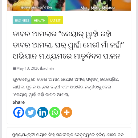
BUSINESS
HEALTH
LATEST
ଡାବର ଆମଲାର “କେୟାର୍ ୱାହାଁ ଜହାଁ
ଡାବର ଆମଲା, ଘର୍ ୱାହାଁ ମେରୀ ମାଁ ଜହାଁ”
ଅଭିଯାନ ମାଧ୍ୟମରେ ମାତୃଦିବସ ପାଳନ
May 13, 2026
admin
ଭୁବନେଶ୍ୱର: ଡାବର ଆମଲା ହେୟାର ଅଏଲ୍ ପକ୍ଷରୁ ଲୋକପ୍ରିୟ
ଗାୟିକା ଯୁଗଳ ଅନ୍ତରା ନନ୍ଦୀ ଏବଂ ଅଙ୍କିତା ନନ୍ଦୀଙ୍କୁ ନେଇ
“କେୟାର୍ ୱାହାଁ ଜହାଁ ଡାବର ଆମଲା,
Share
ମୁଖ୍ୟମନ୍ତ୍ରୀ ନାୟାବ ସିଂହ ସଇନୀଙ୍କ ନେତୃତ୍ୱରେ ହରିୟାଣାରେ ଜନ