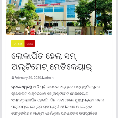
LATEST
ରାଜ୍ୟ
ଲୋକାର୍ପିତ ହେଲା ସମ୍
ଅଲ୍ଟିମେଟ୍ ମେଡିକେୟାର୍
February 29, 2020
admin
ଭୁବନେଶ୍ୱର()
ଆଜି ପୂର୍ବ ଭାରତର ଅନ୍ୟତମ ଅତ୍ୟାଧୁନିକ ସୁପର
ସ୍ପେସାଲିଟି ଡାକ୍ତରଖାନା ସମ୍ ଅଲ୍ଟିମେଟ୍ ମେଡିକେୟାର୍
‘ସମ୍ମମ୍’ଲୋକାର୍ପିତ ହୋଇଛି। ଦିନ ୧୧ଟା ୨୫ରେ ମୁଖ୍ୟମନ୍ତ୍ରୀ ନବୀନ
ପଟ୍ଟନାୟକ, କେନ୍ଦ୍ର ଗୃହମନ୍ତ୍ରୀ ଅମିତ ଶାହ ଓ କେନ୍ଦ୍ର
ପେଟ୍ରୋଲିୟମ ମନ୍ତ୍ରୀ ଧର୍ମେନ୍ଦ୍ର ପ୍ରଧାନଙ୍କ ଉପସ୍ଥିତିରେ