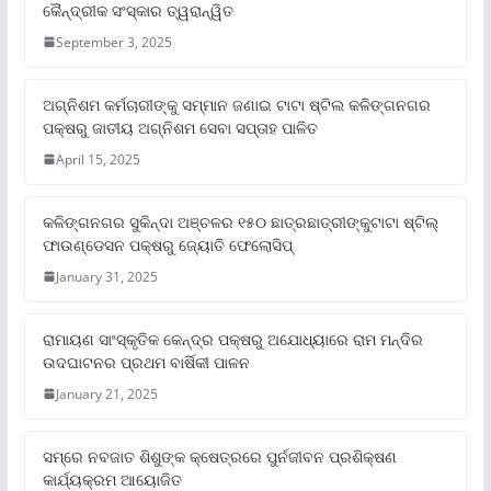
କୈନ୍ଦ୍ରୀକ ସଂସ୍କାର ତ୍ୱରାନ୍ୱିତ
September 3, 2025
ଅଗ୍ନିଶମ କର୍ମଚାରୀଙ୍କୁ ସମ୍ମାନ ଜଣାଇ ଟାଟା ଷ୍ଟିଲ କଳିଙ୍ଗନଗର
ପକ୍ଷରୁ ଜାତୀୟ ଅଗ୍ନିଶମ ସେବା ସପ୍ତାହ ପାଳିତ
April 15, 2025
କଳିଙ୍ଗନଗର ସୁକିନ୍ଦା ଅଞ୍ଚଳର ୧୫୦ ଛାତ୍ରଛାତ୍ରୀଙ୍କୁଟାଟା ଷ୍ଟିଲ୍
ଫାଉଣ୍ଡେସନ ପକ୍ଷରୁ ଜ୍ୟୋତି ଫେଲୋସିପ୍‌
January 31, 2025
ରାମାୟଣ ସାଂସ୍କୃତିକ କେନ୍ଦ୍ର ପକ୍ଷରୁ ଅଯୋଧ୍ୟାରେ ରାମ ମନ୍ଦିର
ଉଦଘାଟନର ପ୍ରଥମ ବାର୍ଷିକୀ ପାଳନ
January 21, 2025
ସମ୍‌ରେ ନବଜାତ ଶିଶୁଙ୍କ କ୍ଷେତ୍ରରେ ପୁର୍ନଜୀବନ ପ୍ରଶିକ୍ଷଣ
କାର୍ଯ୍ୟକ୍ରମ ଆୟୋଜିତ