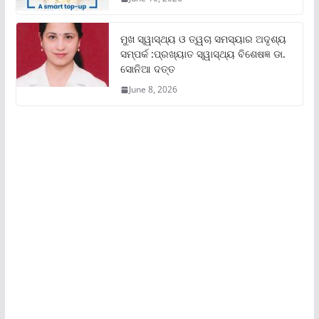
ମୁଖ ସ୍ୱାସ୍ଥ୍ୟ ଓ ତ୍ୱଚା ସମସ୍ୟାର ଅଦୃଶ୍ୟ
ସମ୍ପର୍କ :ପ୍ରଖ୍ୟାତ ସ୍ୱାସ୍ଥ୍ୟ ବିଶେଷଜ୍ଞ ଡା.
ସୋନିଆ ଦତ୍ତ
June 8, 2026