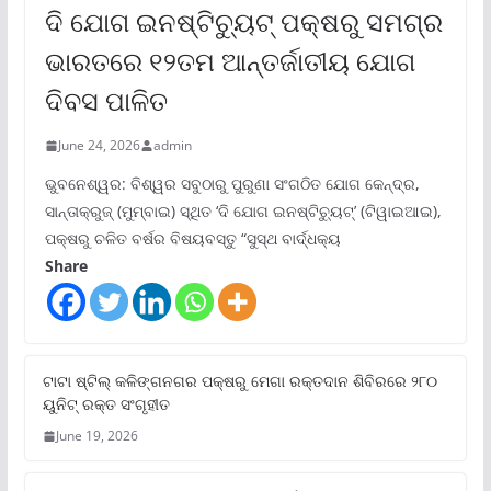
ଦି ଯୋଗ ଇନଷ୍ଟିଚ୍ୟୁଟ୍ ପକ୍ଷରୁ ସମଗ୍ର
ଭାରତରେ ୧୨ତମ ଆନ୍ତର୍ଜାତୀୟ ଯୋଗ
ଦିବସ ପାଳିତ
June 24, 2026
admin
ଭୁବନେଶ୍ୱର: ବିଶ୍ୱର ସବୁଠାରୁ ପୁରୁଣା ସଂଗଠିତ ଯୋଗ କେନ୍ଦ୍ର,
ସାନ୍ତାକ୍ରୁଜ୍ (ମୁମ୍ବାଇ) ସ୍ଥିତ ‘ଦି ଯୋଗ ଇନଷ୍ଟିଚ୍ୟୁଟ୍‌’ (ଟିୱାଇଆଇ),
ପକ୍ଷରୁ ଚଳିତ ବର୍ଷର ବିଷୟବସ୍ତୁ “ସୁସ୍ଥ ବାର୍ଦ୍ଧକ୍ୟ
Share
ଟାଟା ଷ୍ଟିଲ୍‌ କଳିଙ୍ଗନଗର ପକ୍ଷରୁ ମେଗା ରକ୍ତଦାନ ଶିବିରରେ ୨୮୦
ୟୁନିଟ୍‌ ରକ୍ତ ସଂଗୃହୀତ
June 19, 2026