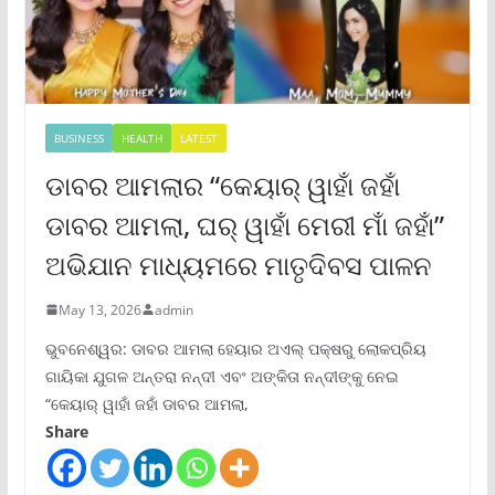
BUSINESS
HEALTH
LATEST
ଡାବର ଆମଲାର “କେୟାର୍ ୱାହାଁ ଜହାଁ
ଡାବର ଆମଲା, ଘର୍ ୱାହାଁ ମେରୀ ମାଁ ଜହାଁ”
ଅଭିଯାନ ମାଧ୍ୟମରେ ମାତୃଦିବସ ପାଳନ
May 13, 2026
admin
ଭୁବନେଶ୍ୱର: ଡାବର ଆମଲା ହେୟାର ଅଏଲ୍ ପକ୍ଷରୁ ଲୋକପ୍ରିୟ
ଗାୟିକା ଯୁଗଳ ଅନ୍ତରା ନନ୍ଦୀ ଏବଂ ଅଙ୍କିତା ନନ୍ଦୀଙ୍କୁ ନେଇ
“କେୟାର୍ ୱାହାଁ ଜହାଁ ଡାବର ଆମଲା,
Share