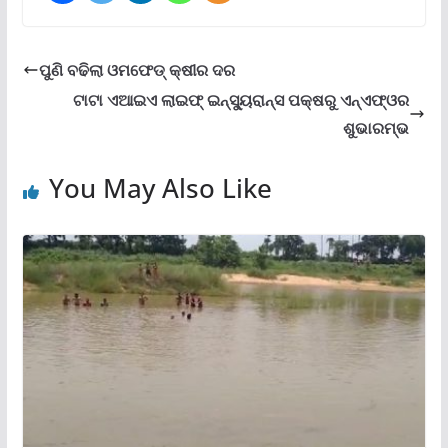
ପୁଣି ବଢିଲା ଓମଫେଡ୍‌ କ୍ଷୀର ଦର
ଟାଟା ଏଆଇଏ ଲାଇଫ୍ ଇନ୍‌ସ୍ୟୁରାନ୍ସ ପକ୍ଷରୁ ଏନ୍‌ଏଫ୍‌ଓର
ଶୁଭାରମ୍ଭ
You May Also Like