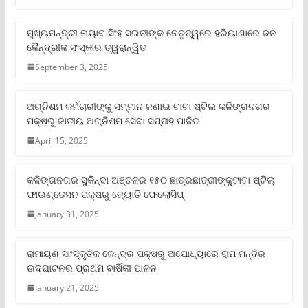
ମୁଖ୍ୟମନ୍ତ୍ରୀ ନାୟାବ ସିଂହ ସଇନୀଙ୍କ ନେତୃତ୍ୱରେ ହରିୟାଣାରେ ଜନ
କୈନ୍ଦ୍ରୀକ ସଂସ୍କାର ତ୍ୱରାନ୍ୱିତ
September 3, 2025
ଅଗ୍ନିଶମ କର୍ମଚାରୀଙ୍କୁ ସମ୍ମାନ ଜଣାଇ ଟାଟା ଷ୍ଟିଲ କଳିଙ୍ଗନଗର
ପକ୍ଷରୁ ଜାତୀୟ ଅଗ୍ନିଶମ ସେବା ସପ୍ତାହ ପାଳିତ
April 15, 2025
କଳିଙ୍ଗନଗର ସୁକିନ୍ଦା ଅଞ୍ଚଳର ୧୫୦ ଛାତ୍ରଛାତ୍ରୀଙ୍କୁଟାଟା ଷ୍ଟିଲ୍
ଫାଉଣ୍ଡେସନ ପକ୍ଷରୁ ଜ୍ୟୋତି ଫେଲୋସିପ୍‌
January 31, 2025
ରାମାୟଣ ସାଂସ୍କୃତିକ କେନ୍ଦ୍ର ପକ୍ଷରୁ ଅଯୋଧ୍ୟାରେ ରାମ ମନ୍ଦିର
ଉଦଘାଟନର ପ୍ରଥମ ବାର୍ଷିକୀ ପାଳନ
January 21, 2025