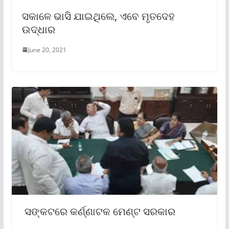
ସକାଳେ ଭାସି ଯାଇଥିଲେ, ଏବେ ମୃତଦେହ
ଉଦ୍ଧାର
June 20, 2021
ସଙ୍କଟରେ କର୍ଣ୍ଣାଟକ ମେଣ୍ଟ ସରକାର