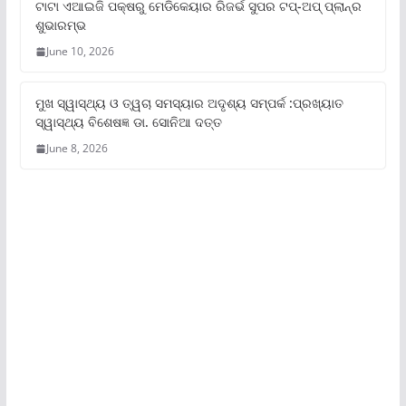
ଟାଟା ଏଆଇଜି ପକ୍ଷରୁ ମେଡିକେୟାର ରିଜର୍ଭ ସୁପର ଟପ୍‌-ଅପ୍ ପ୍ଲାନ୍‌ର
ଶୁଭାରମ୍ଭ
June 10, 2026
ମୁଖ ସ୍ୱାସ୍ଥ୍ୟ ଓ ତ୍ୱଚା ସମସ୍ୟାର ଅଦୃଶ୍ୟ ସମ୍ପର୍କ :ପ୍ରଖ୍ୟାତ
ସ୍ୱାସ୍ଥ୍ୟ ବିଶେଷଜ୍ଞ ଡା. ସୋନିଆ ଦତ୍ତ
June 8, 2026