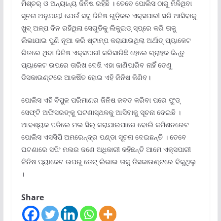
ମିଶ୍ଚର୍ ଓ ଅନ୍ୟାନ୍ୟ ଜିନିଷ ରହିଛି । ତେବେ ପୋଲିସ ଠାରୁ ମିଳିଥିବା
ସୂଚନା ଅନୁଯାୟୀ ଯେଉଁ ସବୁ ଜିନିଷ ଗୁଡ଼ିକର ଏକ୍ସପାରୀ ସରି ଆସିବାକୁ
ଖୁବ୍ ଅଳ୍ପ ଦିନ ରହିଥିଲା ସେଗୁଡିକୁ ଲିକୁଇଡ୍ ସ୍ପ୍ରେ କରି ତାକୁ
ଲିଭାଯାଇ ପୁଣି ନୂଆ କରି ଷ୍ଟାମ୍ପ କରାଯାଉଥିଲା ଅର୍ଥାତ୍ ପ୍ୟାକେଟ
ଭିତରେ ଥିବା ଜିନିଷ ଏକ୍ସପାରୀ କରିସାରିଛି ହେଲେ ଗ୍ରାହକ କିନ୍ତୁ
ପ୍ୟାକେଟ ଉପରେ ତାରିଖ ଦେଖି ଏହା ଜାଣିପାରିବ ନାହିଁ ତେଣୁ
ଡିସକାଉଣ୍ଟରେ ଆକର୍ଷିତ ହୋଇ ଏହି ଜିନିଷ କିଣିବ।
ପୋଲିସ ଏହି ବିପୁଳ ପରିମାଣର ଜିନିଷ ଜବତ କରିବା ପରେ ଫୁଡ୍
ସେଫ୍ଟି ଅଫିସରଙ୍କୁ ଘଟଣାସ୍ଥଳକୁ ଆସିବାକୁ ସୂଚନା ଦେଇଛି ।
ଆବଶ୍ୟକ ପଡିଲେ ମଲ ସିଲ୍ କରାଯାଇପାରେ ବୋଲି କମିଶନରେଟ
ପୋଲିସ ଏସସିପି ଅମରେନ୍ଦ୍ର ପଣ୍ଡା ସୂଚନା ଦେଇଛନ୍ତି । ତେବେ
ଘଟଣାରେ ସପିଂ ମଲର ଜଣେ ଅଧିକାରୀ କହିଛନ୍ତି ଆମେ ଏକ୍ସପାରୀ
ଜିନିଷ ପ୍ୟାକେଟ ଉପରୁ ଡେଟ୍ ଲିଭାଇ ତାକୁ ଡିସକାଉଣ୍ଟରେ ବିକୁଥିଲୁ
।
Share