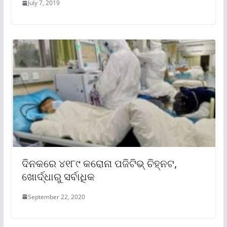
July 7, 2019
ଦିନକରେ ୪୧୮୯ କରୋନା ପଜିଟିଭ୍ ଚିହ୍ନଟ,
ଖୋର୍ଦ୍ଧାରୁ ସର୍ବାଧିକ
September 22, 2020