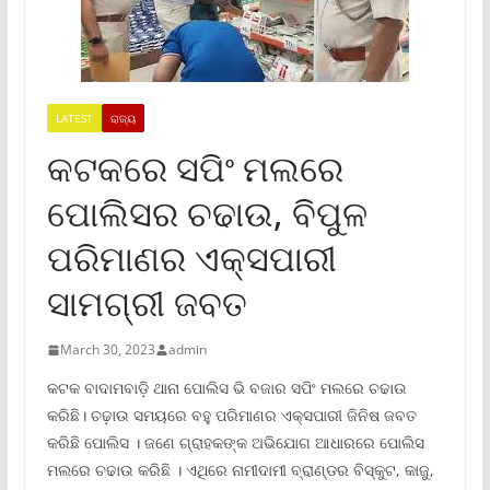
LATEST
ରାଜ୍ୟ
କଟକରେ ସପିଂ ମଲରେ
ପୋଲିସର ଚଢାଉ, ବିପୁଳ
ପରିମାଣର ଏକ୍ସପାରୀ
ସାମଗ୍ରୀ ଜବତ
March 30, 2023
admin
କଟକ ବାଦାମବାଡ଼ି ଥାନା ପୋଲିସ ଭି ବଜାର ସପିଂ ମଲରେ ଚଢାଉ
କରିଛି। ଚଢ଼ାଉ ସମୟରେ ବହୁ ପରିମାଣର ଏକ୍ସପାରୀ ଜିନିଷ ଜବତ
କରିଛି ପୋଲିସ । ଜଣେ ଗ୍ରାହକଙ୍କ ଅଭିଯୋଗ ଆଧାରରେ ପୋଲିସ
ମଲରେ ଚଢାଉ କରିଛି । ଏଥିରେ ନାମୀଦାମୀ ବ୍ରାଣ୍ଡର ବିସ୍କୁଟ, କାଜୁ,