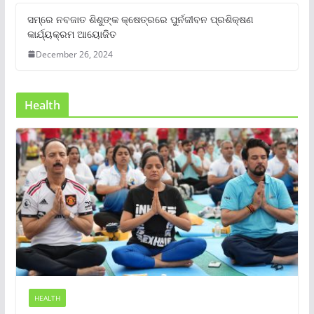
ସମ୍‌ରେ ନବଜାତ ଶିଶୁଙ୍କ କ୍ଷେତ୍ରରେ ପୁର୍ନଜୀବନ ପ୍ରଶିକ୍ଷଣ
କାର୍ଯ୍ୟକ୍ରମ ଆୟୋଜିତ
December 26, 2024
Health
HEALTH