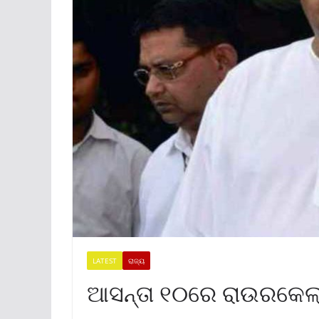
LATEST
ରାଜ୍ୟ
ଆସନ୍ତା ୧୦ରେ ରାଉରକେଲା 