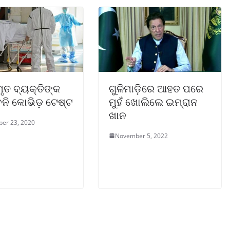
ମୃତ ବ୍ୟକ୍ତିଙ୍କ
ଗୁଳିମାଡ଼ିରେ ଆହତ ପରେ
ନି କୋଭିଡ଼ ଟେଷ୍ଟ
ମୁହଁ ଖୋଲିଲେ ଇମ୍ରାନ
ଖାନ
er 23, 2020
November 5, 2022