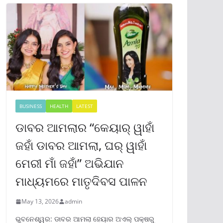
BUSINESS
HEALTH
LATEST
ଡାବର ଆମଲାର “କେୟାର୍ ୱାହାଁ
ଜହାଁ ଡାବର ଆମଲା, ଘର୍ ୱାହାଁ
ମେରୀ ମାଁ ଜହାଁ” ଅଭିଯାନ
ମାଧ୍ୟମରେ ମାତୃଦିବସ ପାଳନ
May 13, 2026
admin
ଭୁବନେଶ୍ୱର: ଡାବର ଆମଲା ହେୟାର ଅଏଲ୍ ପକ୍ଷରୁ