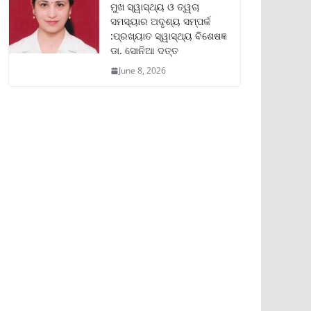
ମୁଖ ସ୍ୱାସ୍ଥ୍ୟ ଓ ତ୍ୱଚା
ସମସ୍ୟାର ଅଦୃଶ୍ୟ ସମ୍ପର୍କ
:ପ୍ରଖ୍ୟାତ ସ୍ୱାସ୍ଥ୍ୟ ବିଶେଷଜ୍ଞ
ଡା. ସୋନିଆ ଦତ୍ତ
June 8, 2026