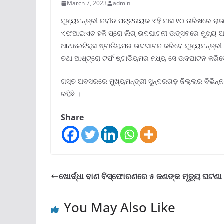
March 7, 2023
admin
ମୁଖ୍ୟମନ୍ତ୍ରୀ ନବୀନ ପଟ୍ଟନାୟକ ଏହି ମାସ ୧୦ ତାରିଖରେ ରାଉରକ
ଏଫଆଇଏଚ ହକି ପ୍ରୋ ଲିଗ୍ ଉଦଘାଟନୀ ଉତ୍ସବରେ ମୁଖ୍ୟ ଅତିଥି
ଆଥଲେଟିକ୍ସ ଷ୍ଟାଡିୟମର ଉଦଘାଟନ କରିବେ ମୁଖ୍ୟମନ୍ତ୍ରୀ। ସୁନ
ତଥା ଆଷ୍ଟ୍ରୋ ଟର୍ଫ ଷ୍ଟାଡିୟମର ମଧ୍ୟ ସେ ଉଦଘାଟନ କରିବ
ଗସ୍ତ ଅବସରରେ ମୁଖ୍ୟମନ୍ତ୍ରୀ ସୁନ୍ଦରଗଡ଼ ଜିଲ୍ଲାର ବିଭିନ୍ନ
ରହିଛି ।
Share
ଖୋର୍ଦ୍ଧା ବାଣ ବିସ୍ଫୋରଣରେ ୫ ଜଣଙ୍କ ମୃତ୍ୟୁ ଘଟଣା
You May Also Like