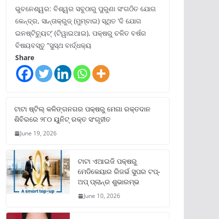
ଭୁବନେଶ୍ୱର: ବିଶ୍ୱର ସବୁଠାରୁ ପୁରୁଣା ସଂଗଠିତ ଯୋଗ
କେନ୍ଦ୍ର, ସାନ୍ତାକ୍ରୁଜ୍ (ମୁମ୍ବାଇ) ସ୍ଥିତ ‘ଦି ଯୋଗ
ଇନଷ୍ଟିଚ୍ୟୁଟ୍‌’ (ଟିୱାଇଆଇ), ପକ୍ଷରୁ ଚଳିତ ବର୍ଷର
ବିଷୟବସ୍ତୁ “ସୁସ୍ଥ ବାର୍ଦ୍ଧକ୍ୟ
Share
ଟାଟା ଷ୍ଟିଲ୍‌ କଳିଙ୍ଗନଗର ପକ୍ଷରୁ ମେଗା ରକ୍ତଦାନ
ଶିବିରରେ ୨୮୦ ୟୁନିଟ୍‌ ରକ୍ତ ସଂଗୃହୀତ
June 19, 2026
ଟାଟା ଏଆଇଜି ପକ୍ଷରୁ
ମେଡିକେୟାର ରିଜର୍ଭ ସୁପର ଟପ୍‌-
ଅପ୍ ପ୍ଲାନ୍‌ର ଶୁଭାରମ୍ଭ
June 10, 2026