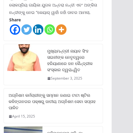
ଲୋକପ୍ରିୟ ଗାୟିକା ଯୁଗଳ ଅନ୍ତରା ନନ୍ଦୀ ଏବଂ ଅଙ୍କିତା
ନନ୍ଦୀଙ୍କୁ ନେଇ “କେୟାର୍ ୱାହାଁ ଜହାଁ ଡାବର ଆମଲା,
Share
ମୁଖ୍ୟମନ୍ତ୍ରୀ ନାୟାବ ସିଂହ
ସଇନୀଙ୍କ ନେତୃତ୍ୱରେ
ହରିୟାଣାରେ ଜନ କୈନ୍ଦ୍ରୀକ
ସଂସ୍କାର ତ୍ୱରାନ୍ୱିତ
September 3, 2025
ଅଗ୍ନିଶମ କର୍ମଚାରୀଙ୍କୁ ସମ୍ମାନ ଜଣାଇ ଟାଟା ଷ୍ଟିଲ
କଳିଙ୍ଗନଗର ପକ୍ଷରୁ ଜାତୀୟ ଅଗ୍ନିଶମ ସେବା ସପ୍ତାହ
ପାଳିତ
April 15, 2025