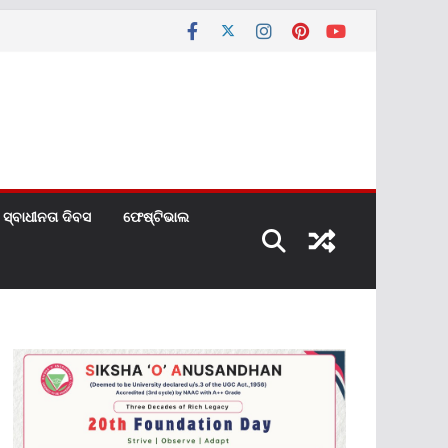
ସ୍ବାଧୀନତା ଦିବସ
ଫେଷ୍ଟିଭାଲ