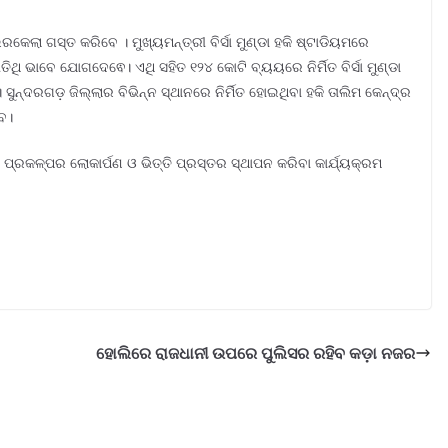
େଲା ଗସ୍ତ କରିବେ । ମୁଖ୍ୟମନ୍ତ୍ରୀ ବିର୍ସା ମୁଣ୍ଡା ହକି ଷ୍ଟାଡିୟମରେ
 ଭାବେ ଯୋଗଦେଵେ। ଏଥି ସହିତ ୧୨୪ କୋଟି ବ୍ୟୟରେ ନିର୍ମିତ ବିର୍ସା ମୁଣ୍ଡା
୍ଦରଗଡ଼ ଜିଲ୍ଲାର ବିଭିନ୍ନ ସ୍ଥାନରେ ନିର୍ମିତ ହୋଇଥିବା ହକି ତାଲିମ କେନ୍ଦ୍ର
େ।
 ପ୍ରକଳ୍ପର ଲୋକାର୍ପଣ ଓ ଭିତ୍ତି ପ୍ରସ୍ତର ସ୍ଥାପନ କରିବା କାର୍ଯ୍ୟକ୍ରମ
ହୋଲିରେ ରାଜଧାନୀ ଉପରେ ପୁଲିସର ରହିବ କଡ଼ା ନଜର