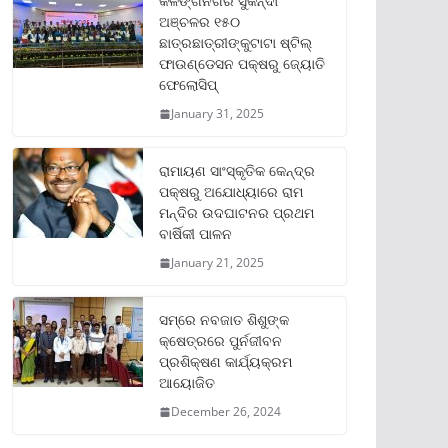
କଳିଙ୍ଗନଗର ସୁକିନ୍ଦା
ଅଞ୍ଚଳର ୧୫୦
ଛାତ୍ରଛାତ୍ରୀଙ୍କୁଟାଟା ଷ୍ଟିଲ୍
ଫାଉଣ୍ଡେସନ ପକ୍ଷରୁ ଜ୍ୟୋତି
ଫେଲୋସିପ୍‌
January 31, 2025
ରାମାୟଣ ସାଂସ୍କୃତିକ କେନ୍ଦ୍ର
ପକ୍ଷରୁ ଅଯୋଧ୍ୟାରେ ରାମ
ମନ୍ଦିର ଉଦଘାଟନର ପ୍ରଥମ
ବାର୍ଷିକୀ ପାଳନ
January 21, 2025
ସମ୍‌ରେ ନବଜାତ ଶିଶୁଙ୍କ
କ୍ଷେତ୍ରରେ ପୁର୍ନଜୀବନ
ପ୍ରଶିକ୍ଷଣ କାର୍ଯ୍ୟକ୍ରମ
ଆୟୋଜିତ
December 26, 2024