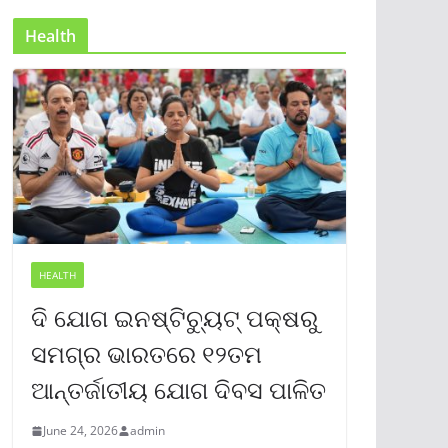
Health
HEALTH
ଦି ଯୋଗ ଇନଷ୍ଟିଚ୍ୟୁଟ୍ ପକ୍ଷରୁ
ସମଗ୍ର ଭାରତରେ ୧୨ତମ
ଆନ୍ତର୍ଜାତୀୟ ଯୋଗ ଦିବସ ପାଳିତ
June 24, 2026
admin