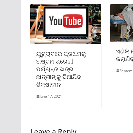
ଏଣିକି 
ୟୁଟ୍ୟୁବରେ ପ୍ରଥମରୁ
କରାଯିବ
ଅଷ୍ଟମ ଶ୍ରେଣୀ
ପର୍ଯ୍ୟନ୍ତ ଛାତ୍ର
Septemb
ଛାତ୍ରୀଙ୍କୁ ଦିଆଯିବ
ଶିକ୍ଷାଦାନ
June 17, 2021
Leave a Reply