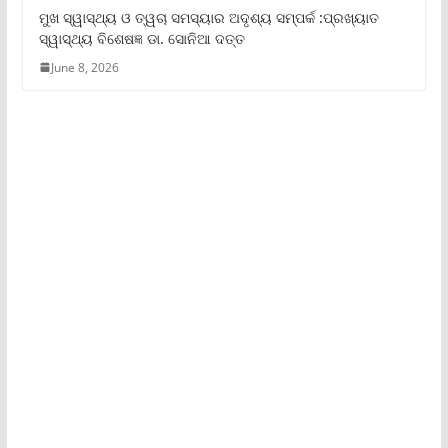
ମୁଖ ସ୍ୱାସ୍ଥ୍ୟ ଓ ତ୍ୱଚା ସମସ୍ୟାର ଅଦୃଶ୍ୟ ସମ୍ପର୍କ :ପ୍ରଖ୍ୟାତ
ସ୍ୱାସ୍ଥ୍ୟ ବିଶେଷଜ୍ଞ ଡା. ସୋନିଆ ଦତ୍ତ
June 8, 2026