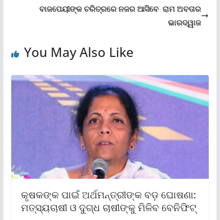
ବାଜପେୟୀଙ୍କ ଚରିତ୍ରରେ ନଜର ଆସିବେ ରାମ ଅବତାର
ଭାରଦ୍ୱାଜ
You May Also Like
କୃଷକଙ୍କ ପାଇଁ ଅର୍ଥମନ୍ତ୍ରୀଙ୍କ ବଡ଼ ଘୋଷଣା:
ମତ୍ସ୍ୟଚାଷୀ ଓ ଦୁଗ୍ଧ ଚାଷୀଙ୍କୁ ମିଳିବ ବେନିଫିଟ୍