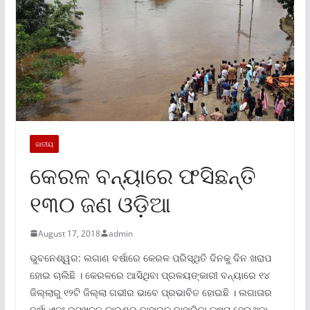
ଜାତୀୟ
କେରଳ ବନ୍ୟାରେ ଫସିଛନ୍ତି
୧୩୦ ଜଣ ଓଡ଼ିଆ
August 17, 2018
admin
ଭୁବନେଶ୍ୱର: ଲଗାଣ ବର୍ଷାରେ କେରଳ ପରିସ୍ଥିତି ଦିନକୁ ଦିନ ଖରାପ
ହୋଇ ଚାଲିଛି । କେରଳରେ ଆସିଥିବା ପ୍ରଳୟଙ୍କାରୀ ବନ୍ୟାରେ ୧୪
ଜିଲ୍ଲାରୁ ୧୨ଟି ଜିଲ୍ଲା ଗଭୀର ଭାବେ ପ୍ରଭାବିତ ହୋଇଛି । ଲଗାତାର
ବର୍ଷା ଏବଂ ଭୂସ୍ଖଳନ କାରଣରୁ ବାହାରକୁ ବାହାରିବା କଷ୍ଟ ହେଉଥିବା