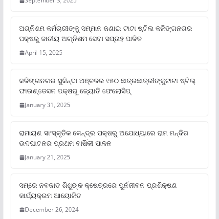
September 3, 2025
ଅଗ୍ନିଶମ କର୍ମଚାରୀଙ୍କୁ ସମ୍ମାନ ଜଣାଇ ଟାଟା ଷ୍ଟିଲ କଳିଙ୍ଗନଗର
ପକ୍ଷରୁ ଜାତୀୟ ଅଗ୍ନିଶମ ସେବା ସପ୍ତାହ ପାଳିତ
April 15, 2025
କଳିଙ୍ଗନଗର ସୁକିନ୍ଦା ଅଞ୍ଚଳର ୧୫୦ ଛାତ୍ରଛାତ୍ରୀଙ୍କୁଟାଟା ଷ୍ଟିଲ୍
ଫାଉଣ୍ଡେସନ ପକ୍ଷରୁ ଜ୍ୟୋତି ଫେଲୋସିପ୍‌
January 31, 2025
ରାମାୟଣ ସାଂସ୍କୃତିକ କେନ୍ଦ୍ର ପକ୍ଷରୁ ଅଯୋଧ୍ୟାରେ ରାମ ମନ୍ଦିର
ଉଦଘାଟନର ପ୍ରଥମ ବାର୍ଷିକୀ ପାଳନ
January 21, 2025
ସମ୍‌ରେ ନବଜାତ ଶିଶୁଙ୍କ କ୍ଷେତ୍ରରେ ପୁର୍ନଜୀବନ ପ୍ରଶିକ୍ଷଣ
କାର୍ଯ୍ୟକ୍ରମ ଆୟୋଜିତ
December 26, 2024