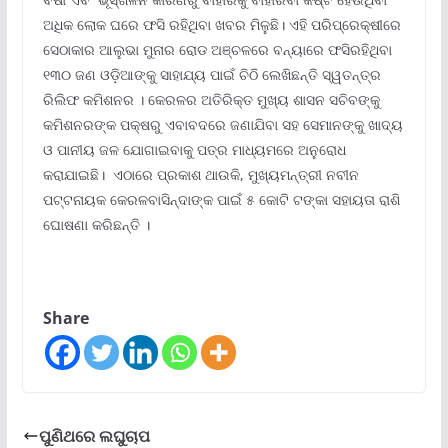
ଅଧିକ ଲୋକ ଘରେ ଫସି ରହିଥିବା ଖବର ମିଳୁଛି। ଏହି ପରିପ୍ରେକ୍ଷୀରେ
ସେଠାକାର ଆଲୁଭା ମୁନାର ରୋଡ ଅଞ୍ଚଳରେ ବନ୍ୟାରେ ଫସିରହିଥିବା
୧୩୦ ଜଣ ଓଡ଼ିଆଙ୍କୁ ସାହାଯ୍ୟ ପାଇଁ ଚିଠି ଲେଖିଛନ୍ତି ସ୍ୱତନ୍ତ୍ର
ରିଲିଫ କମିଶନର । କେରଳର ଅତିରିକ୍ତ ମୁଖ୍ୟ ଶାସନ ସଚିବଙ୍କୁ
କମିଶନରଙ୍କ ପକ୍ଷରୁ ଏବାବଦରେ ଜଣାଯିବା ସହ ସେମାନଙ୍କୁ ଖାଦ୍ୟ
ଓ ପାନୀୟ ଜଳ ଯୋଗାଇବାକୁ ପତ୍ର ମାଧ୍ୟମରେ ଅନୁରୋଧ
କରାଯାଇଛି। ଏଠାରେ ପ୍ରକାଶ ଥାଉକି, ମୁଖ୍ୟମନ୍ତ୍ରୀ ନବୀନ
ପଟ୍ଟନାୟକ କେରଳବାସିନ୍ଦାଙ୍କ ପାଇଁ ୫ କୋଟି ଟଙ୍କା ସହାୟତା ରାଶି
ଘୋଷଣା କରିଛନ୍ତି ।
Share
ପୁଣିଥରେ ଲଘୁଚାପ