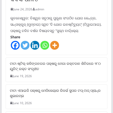
June 24, 2026
admin
ଭୁବନେଶ୍ୱର: ବିଶ୍ୱର ସବୁଠାରୁ ପୁରୁଣା ସଂଗଠିତ ଯୋଗ କେନ୍ଦ୍ର,
ସାନ୍ତାକ୍ରୁଜ୍ (ମୁମ୍ବାଇ) ସ୍ଥିତ ‘ଦି ଯୋଗ ଇନଷ୍ଟିଚ୍ୟୁଟ୍‌’ (ଟିୱାଇଆଇ),
ପକ୍ଷରୁ ଚଳିତ ବର୍ଷର ବିଷୟବସ୍ତୁ “ସୁସ୍ଥ ବାର୍ଦ୍ଧକ୍ୟ
Share
ଟାଟା ଷ୍ଟିଲ୍‌ କଳିଙ୍ଗନଗର ପକ୍ଷରୁ ମେଗା ରକ୍ତଦାନ ଶିବିରରେ ୨୮୦
ୟୁନିଟ୍‌ ରକ୍ତ ସଂଗୃହୀତ
June 19, 2026
ଟାଟା ଏଆଇଜି ପକ୍ଷରୁ ମେଡିକେୟାର ରିଜର୍ଭ ସୁପର ଟପ୍‌-ଅପ୍ ପ୍ଲାନ୍‌ର
ଶୁଭାରମ୍ଭ
June 10, 2026