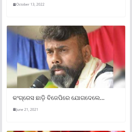
October 13, 2022
କଂଗ୍ରେସ ଛାଡ଼ି ବିଜେପିରେ ଯୋଗଦେଲେ…
June 21, 2021