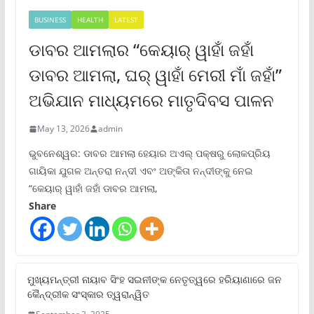
BUSINESS
HEALTH
LATEST
ଡାବର ଆମଲାର “କେୟାର୍ ୱାହାଁ ଜହାଁ
ଡାବର ଆମଲା, ଘର୍ ୱାହାଁ ମେରୀ ମାଁ ଜହାଁ”
ଅଭିଯାନ ମାଧ୍ୟମରେ ମାତୃଦିବସ ପାଳନ
May 13, 2026
admin
ଭୁବନେଶ୍ୱର: ଡାବର ଆମଲା ହେୟାର ଅଏଲ୍ ପକ୍ଷରୁ ଲୋକପ୍ରିୟ
ଗାୟିକା ଯୁଗଳ ଅନ୍ତରା ନନ୍ଦୀ ଏବଂ ଅଙ୍କିତା ନନ୍ଦୀଙ୍କୁ ନେଇ
“କେୟାର୍ ୱାହାଁ ଜହାଁ ଡାବର ଆମଲା,
Share
ମୁଖ୍ୟମନ୍ତ୍ରୀ ନାୟାବ ସିଂହ ସଇନୀଙ୍କ ନେତୃତ୍ୱରେ ହରିୟାଣାରେ ଜନ
କୈନ୍ଦ୍ରୀକ ସଂସ୍କାର ତ୍ୱରାନ୍ୱିତ