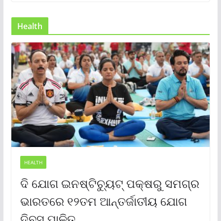
Health
HEALTH
ଦି ଯୋଗ ଇନଷ୍ଟିଚ୍ୟୁଟ୍ ପକ୍ଷରୁ ସମଗ୍ର
ଭାରତରେ ୧୨ତମ ଆନ୍ତର୍ଜାତୀୟ ଯୋଗ
ଦିବସ ପାଳିତ