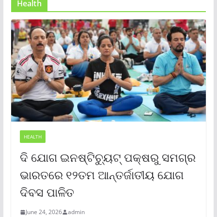
Health
HEALTH
ଦି ଯୋଗ ଇନଷ୍ଟିଚ୍ୟୁଟ୍ ପକ୍ଷରୁ ସମଗ୍ର
ଭାରତରେ ୧୨ତମ ଆନ୍ତର୍ଜାତୀୟ ଯୋଗ
ଦିବସ ପାଳିତ
June 24, 2026
admin