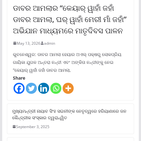
ଡାବର ଆମଲାର “କେୟାର୍ ୱାହାଁ ଜହାଁ
ଡାବର ଆମଲା, ଘର୍ ୱାହାଁ ମେରୀ ମାଁ ଜହାଁ”
ଅଭିଯାନ ମାଧ୍ୟମରେ ମାତୃଦିବସ ପାଳନ
May 13, 2026
admin
ଭୁବନେଶ୍ୱର: ଡାବର ଆମଲା ହେୟାର ଅଏଲ୍ ପକ୍ଷରୁ ଲୋକପ୍ରିୟ
ଗାୟିକା ଯୁଗଳ ଅନ୍ତରା ନନ୍ଦୀ ଏବଂ ଅଙ୍କିତା ନନ୍ଦୀଙ୍କୁ ନେଇ
“କେୟାର୍ ୱାହାଁ ଜହାଁ ଡାବର ଆମଲା,
Share
ମୁଖ୍ୟମନ୍ତ୍ରୀ ନାୟାବ ସିଂହ ସଇନୀଙ୍କ ନେତୃତ୍ୱରେ ହରିୟାଣାରେ ଜନ
କୈନ୍ଦ୍ରୀକ ସଂସ୍କାର ତ୍ୱରାନ୍ୱିତ
September 3, 2025