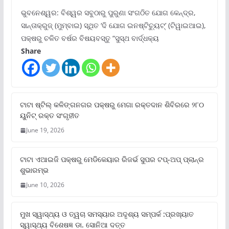
ଭୁବନେଶ୍ୱର: ବିଶ୍ୱର ସବୁଠାରୁ ପୁରୁଣା ସଂଗଠିତ ଯୋଗ କେନ୍ଦ୍ର,
ସାନ୍ତାକ୍ରୁଜ୍ (ମୁମ୍ବାଇ) ସ୍ଥିତ ‘ଦି ଯୋଗ ଇନଷ୍ଟିଚ୍ୟୁଟ୍‌’ (ଟିୱାଇଆଇ),
ପକ୍ଷରୁ ଚଳିତ ବର୍ଷର ବିଷୟବସ୍ତୁ “ସୁସ୍ଥ ବାର୍ଦ୍ଧକ୍ୟ
Share
ଟାଟା ଷ୍ଟିଲ୍‌ କଳିଙ୍ଗନଗର ପକ୍ଷରୁ ମେଗା ରକ୍ତଦାନ ଶିବିରରେ ୨୮୦
ୟୁନିଟ୍‌ ରକ୍ତ ସଂଗୃହୀତ
June 19, 2026
ଟାଟା ଏଆଇଜି ପକ୍ଷରୁ ମେଡିକେୟାର ରିଜର୍ଭ ସୁପର ଟପ୍‌-ଅପ୍ ପ୍ଲାନ୍‌ର
ଶୁଭାରମ୍ଭ
June 10, 2026
ମୁଖ ସ୍ୱାସ୍ଥ୍ୟ ଓ ତ୍ୱଚା ସମସ୍ୟାର ଅଦୃଶ୍ୟ ସମ୍ପର୍କ :ପ୍ରଖ୍ୟାତ
ସ୍ୱାସ୍ଥ୍ୟ ବିଶେଷଜ୍ଞ ଡା. ସୋନିଆ ଦତ୍ତ