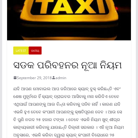
LATEST
ଜାତୀୟ
ସଡକ ପରିବହନର ନୂଆ ନିୟମ
September 29, 2018
admin
ଯଦି ଆପଣ ମୋବାଇଲ ଆପ ଜରିଆରେ କ୍ୟାବ୍ ବୁକ୍ କରିଛନ୍ତି ଏବଂ
ଶେଷ ମୁହୂର୍ତରେ ହିଁ କ୍ୟାବ୍ ଡ୍ରାଇବର ଆସିବାକୁ ମନା କରିଦିଏ ତେବେ
ଏଥିପାଇଁ ଆପଣଙ୍କୁ ଆଉ ଚିନ୍ତା କରିବାକୁ ପଡିବ ନାହିଁ । କାରଣ ଯଦି
ଏଭଳି ହୁଏ ତେବେ କଂପାନୀ ଆପଣଙ୍କୁ କ୍ଷତିପୂରଣ ଦେବ । ଆଉ ସେ
ବି ପୁଣି ନଗଦ ୨୫ ହଜାର ଟଙ୍କା । ତେବେ ଏଭଳି ନିୟମ ଖୁବ୍ ଶୀଘ୍ର
କାର‌୍ୟ୍ୟକାରୀ କରିବାକୁ ଯାଉଛନ୍ତି ଦିଲ୍ଲୀ ସରକାର । ଏହି ନୂଆ ନିୟମ
ଅନୁସାରେ, ଏଭଳି କରିବା ଦ୍ୱାରା କ୍ୟାବ୍ କଂପାନୀ ବିରୋଧରେ ୨୫