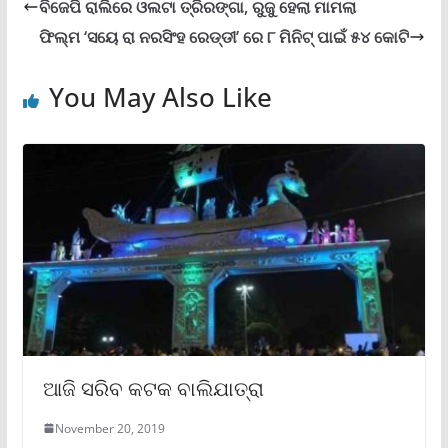
ବିଜେପି ରାଲିରେ ଓଲଟା ତ୍ରିରଙ୍ଗା, ରୁଜୁ ହେଲା ମାମଲା
ଫିଲ୍ମ ‘ସୟେ ରା ନରସିଂହ ରେଡ୍ଡୀ’ ରେ ୮ ମିନିଟ୍ ପାଇଁ ୫୪ କୋଟି
You May Also Like
ଆଜି ସରିବ କଟକ ବାଲିଯାତ୍ରା
November 20, 2019