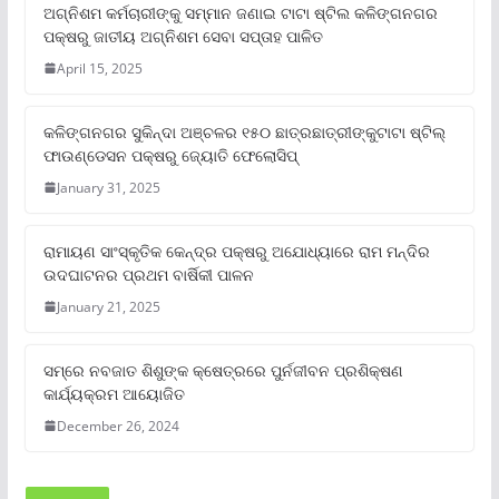
ଅଗ୍ନିଶମ କର୍ମଚାରୀଙ୍କୁ ସମ୍ମାନ ଜଣାଇ ଟାଟା ଷ୍ଟିଲ କଳିଙ୍ଗନଗର
ପକ୍ଷରୁ ଜାତୀୟ ଅଗ୍ନିଶମ ସେବା ସପ୍ତାହ ପାଳିତ
April 15, 2025
କଳିଙ୍ଗନଗର ସୁକିନ୍ଦା ଅଞ୍ଚଳର ୧୫୦ ଛାତ୍ରଛାତ୍ରୀଙ୍କୁଟାଟା ଷ୍ଟିଲ୍
ଫାଉଣ୍ଡେସନ ପକ୍ଷରୁ ଜ୍ୟୋତି ଫେଲୋସିପ୍‌
January 31, 2025
ରାମାୟଣ ସାଂସ୍କୃତିକ କେନ୍ଦ୍ର ପକ୍ଷରୁ ଅଯୋଧ୍ୟାରେ ରାମ ମନ୍ଦିର
ଉଦଘାଟନର ପ୍ରଥମ ବାର୍ଷିକୀ ପାଳନ
January 21, 2025
ସମ୍‌ରେ ନବଜାତ ଶିଶୁଙ୍କ କ୍ଷେତ୍ରରେ ପୁର୍ନଜୀବନ ପ୍ରଶିକ୍ଷଣ
କାର୍ଯ୍ୟକ୍ରମ ଆୟୋଜିତ
December 26, 2024