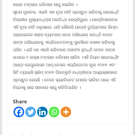
ହଜାର ଟଙ୍କାର ଜରିମାନା ଲାଗୁ କରାଯିବ ।
ସୂଚନା ମୁତାବକ, ଏଭଳି ଏକ ନୂଆ ନୀତି ପ୍ରସ୍ତୁତ କରିବାକୁ ଯାଉଛନ୍ତି
ଦିଲ୍ଲୀର ମୁଖ୍ୟମନ୍ତ୍ରୀ ଅରବିନ୍ଦ କେଜ୍ରିୱାଲ । କେଜ୍ରିଓାଲଙ୍କ
ଏହି ନୂଆ ନୀତି ଅନୁସାରେ, ଯଦି କୌଣସି ଯାତ୍ରୀ ଦୁର୍ବ୍ୟବହାର କିମ୍ବା
ଡ୍ରାଇଭରର ଖରାପ ବ୍ୟବହାର ନେଇ ଅଭିଯୋଗ କରନ୍ତି ତେବେ
ତାଙ୍କ ଅଭିଯୋଗକୁ ଏଗ୍ରିଗେଟରଙ୍କୁ ପୁଲସିରେ ଦାଖଲ କରିବାକୁ
ପଡିବ । ଯଦି ସେ ଏଭଳି କରିବାରେ ଅସଫଳ ହୁଅନ୍ତି ତେବେ ତାଙ୍କ
ଉପରେ ୧ ଲକ୍ଷ ଟଙ୍କାର ଜରିମାନା ଲାଗିବ ।ଏହି ନିୟମ ଲାଇସେନ୍ସିଂ
ଆଣ୍ଡ ରେଗୁଲେସନ ଆପ୍ ବେସଡ ଏଗ୍ରିଗେଟର ରୁଲ ୨୦୧୭ ଏବଂ
ସିଟି ଟ୍ୟାକ୍ସି ସ୍କିମ୍ ୨୦୧୭ ପିଡବ୍ଲୁଡି ମନ୍ତ୍ରୀଙ୍କ ଅଧ୍ୟକ୍ଷତାରେ
ପ୍ରସ୍ତୁତ ହେଉଛି । ତେବେ କ୍ୟାବିନେଟ ମୋହର ଲାଗିବା ପରେ ଏହି
ନିୟମକୁ ସାରା ସହଜରେ ଲାଗୁ କରିଦିଆଯିବ ।
Share