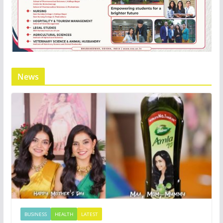
News
BUSINESS
HEALTH
LATEST