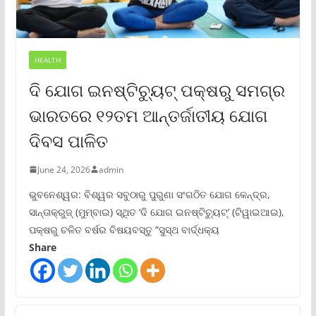
HEALTH
ଦି ଯୋଗ ଇନଷ୍ଟିଚ୍ୟୁଟ୍ ପକ୍ଷରୁ ସମଗ୍ର
ଭାରତରେ ୧୨ତମ ଆନ୍ତର୍ଜାତୀୟ ଯୋଗ
ଦିବସ ପାଳିତ
June 24, 2026
admin
ଭୁବନେଶ୍ୱର: ବିଶ୍ୱର ସବୁଠାରୁ ପୁରୁଣା ସଂଗଠିତ ଯୋଗ କେନ୍ଦ୍ର,
ସାନ୍ତାକ୍ରୁଜ୍ (ମୁମ୍ବାଇ) ସ୍ଥିତ ‘ଦି ଯୋଗ ଇନଷ୍ଟିଚ୍ୟୁଟ୍‌’ (ଟିୱାଇଆଇ),
ପକ୍ଷରୁ ଚଳିତ ବର୍ଷର ବିଷୟବସ୍ତୁ “ସୁସ୍ଥ ବାର୍ଦ୍ଧକ୍ୟ
Share