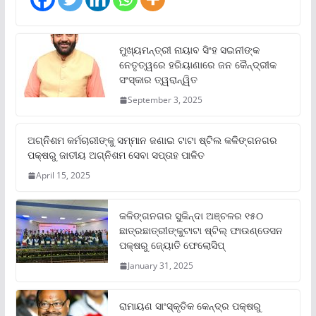
ମୁଖ୍ୟମନ୍ତ୍ରୀ ନାୟାବ ସିଂହ ସଇନୀଙ୍କ
ନେତୃତ୍ୱରେ ହରିୟାଣାରେ ଜନ କୈନ୍ଦ୍ରୀକ
ସଂସ୍କାର ତ୍ୱରାନ୍ୱିତ
September 3, 2025
ଅଗ୍ନିଶମ କର୍ମଚାରୀଙ୍କୁ ସମ୍ମାନ ଜଣାଇ ଟାଟା ଷ୍ଟିଲ କଳିଙ୍ଗନଗର
ପକ୍ଷରୁ ଜାତୀୟ ଅଗ୍ନିଶମ ସେବା ସପ୍ତାହ ପାଳିତ
April 15, 2025
କଳିଙ୍ଗନଗର ସୁକିନ୍ଦା ଅଞ୍ଚଳର ୧୫୦
ଛାତ୍ରଛାତ୍ରୀଙ୍କୁଟାଟା ଷ୍ଟିଲ୍ ଫାଉଣ୍ଡେସନ
ପକ୍ଷରୁ ଜ୍ୟୋତି ଫେଲୋସିପ୍‌
January 31, 2025
ରାମାୟଣ ସାଂସ୍କୃତିକ କେନ୍ଦ୍ର ପକ୍ଷରୁ