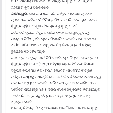
ଟିପିଏନ୍‌ଓଡିଏଲ୍ ଅଂଚଳରେ ତାପମାତ୍ରାରେ ବୃଦ୍ଧି ପାଇଁ ବିଦ୍ୟୁତ
ଚାହିଦାରେ ବୃଦ୍ଧି ପରିଲକ୍ଷିତ
ବାଲେଶ୍ୱର
: ସାରା ରାଜ୍ୟରେ ଜାରି ରହିଥିବା ଗ୍ରୀଷ୍ଣ ପ୍ରବାହ
ପ୍ରଭାବରେ ଚଳିତ ବର୍ଷ ଟିପିଏନ୍‌ଓଡିଏଲ୍‌ର ପରିଚାଳନା କ୍ଷେତ୍ରରେ
ବିଦ୍ୟୁତ ଚାହିଦା ଅସ୍ୱାଭାବିକ ସ୍ତରକୁ ବୃଦ୍ଧି ପାଇଛି ।
ଚଳିତ ବର୍ଷ ଜୁନ୍‌ରେ ବିଦ୍ୟୁତ ଚାହିଦା ୧୨୭୯ ମେଗାୱାଟ୍‌କୁ ବୃଦ୍ଧି
ପାଇଥିବା ଟିପିଏନ୍‌ଓଡିଏଲ୍‌ର ପରିଲକ୍ଷିତ ହୋଇଛି ଯାହା ୨୦୨୨-୨୩
ଆର୍ଥିକ ବର୍ଷର ୧୧୫୪ ମେଗାୱାଟ୍‌ର ପିକ୍ ଡିମାଣ୍ଡ୍ (ଶୀର୍ଷ ଚାହିଦା)
ତୁଳନାରେ ୧୦.୯୧% ଅଧିକ ।
ତାପମାତ୍ରାରେ ବୃଦ୍ଧି ପାଇଁ ଟିପିଏନ୍‌ଓଡିଏଲ୍ ପରିଚାଳନା କ୍ଷେତ୍ରରେ
ବିଦ୍ୟୁତ ଚାହିଦାରେ ଏହି ବୃଦ୍ଧି ଘଟିିଥିବା ବେଳେ ଟିପିଏନ୍‌ଓଡିଏଲ୍‌ର
ବିଦ୍ୟୁତ ବ୍ୟବସ୍ଥା ନିୟନ୍ତ୍ରଣ କେନ୍ଦ୍ର (ପିଏସ୍‌ସିସି) ସଂଗ୍ରହ
କରିଥିବା ତଥ୍ୟରୁ ଜଣାପଡ଼ିଛି ଯେ ଗତ ତିନି ବର୍ଷ ଭିତରେ ୨୦୨୩ ସବୁଠୁ
ଉତପ୍ତ ସାବ୍ୟସ୍ତ ହୋଇଛି । ଚଳିତ ବର୍ଷ ଜୁନ୍ ୧୪ରେ ବାରିପଦାରେ
ସର୍ବୋଚ୍ଚ ତାପମାତ୍ରା ୪୬.୫ ଡିଗ୍ରି ସେଲ୍‌ସିଅସ୍ ରେକର୍ଡ କରାଯାଇଥିଲା
। ସେହିପରି, ଅନ୍ୟ ସବୁ ଜିଲ୍ଲାରେ ମଧ୍ୟ ଅତ୍ୟଧିକ ତାପମାତ୍ରା
ଅନୁଭୂତ ହେଉଛି ।
ଫଳରେ, ଟିପିଏନ୍‌ଓଡିଏଲ୍ ଅଂଚଳରେ କାଳବୈଶାଖୀ ଘଟଣାରେ ବୃଦ୍ଧି