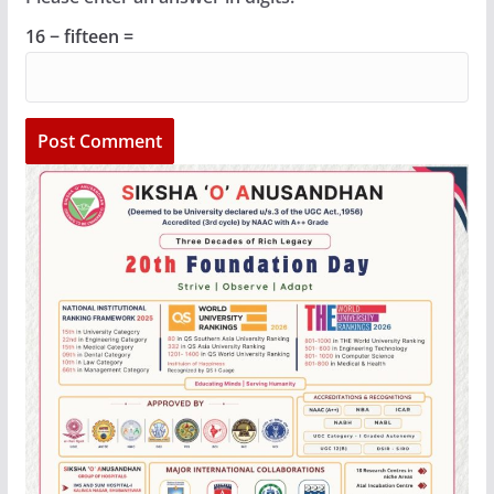
16 − fifteen =