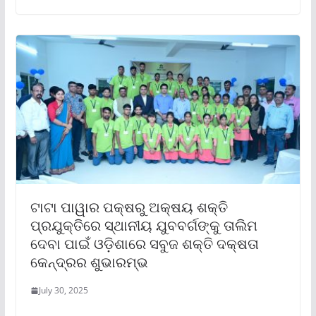
ଟାଟା ପାୱାର ପକ୍ଷରୁ ଅକ୍ଷୟ ଶକ୍ତି
ପ୍ରଯୁକ୍ତିରେ ସ୍ଥାନୀୟ ଯୁବବର୍ଗଙ୍କୁ ତାଲିମ
ଦେବା ପାଇଁ ଓଡ଼ିଶାରେ ସବୁଜ ଶକ୍ତି ଦକ୍ଷତା
କେନ୍ଦ୍ରର ଶୁଭାରମ୍ଭ
July 30, 2025