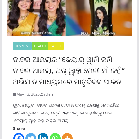
BUSINESS
HEALTH
LATEST
ଡାବର ଆମଲାର “କେୟାର୍ ୱାହାଁ ଜହାଁ
ଡାବର ଆମଲା, ଘର୍ ୱାହାଁ ମେରୀ ମାଁ ଜହାଁ”
ଅଭିଯାନ ମାଧ୍ୟମରେ ମାତୃଦିବସ ପାଳନ
May 13, 2026
admin
ଭୁବନେଶ୍ୱର: ଡାବର ଆମଲା ହେୟାର ଅଏଲ୍ ପକ୍ଷରୁ ଲୋକପ୍ରିୟ
ଗାୟିକା ଯୁଗଳ ଅନ୍ତରା ନନ୍ଦୀ ଏବଂ ଅଙ୍କିତା ନନ୍ଦୀଙ୍କୁ ନେଇ
“କେୟାର୍ ୱାହାଁ ଜହାଁ ଡାବର ଆମଲା,
Share