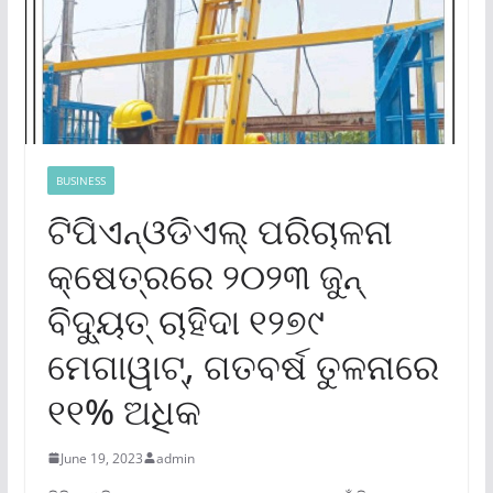
BUSINESS
ଟିପିଏନ୍‌ଓଡିଏଲ୍ ପରିଚାଳନା
କ୍ଷେତ୍ରରେ ୨୦୨୩ ଜୁନ୍
ବିଦ୍ୟୁତ୍ ଚାହିଦା ୧୨୭୯
ମେଗାୱାଟ୍‌, ଗତବର୍ଷ ତୁଳନାରେ
୧୧% ଅଧିକ
June 19, 2023
admin