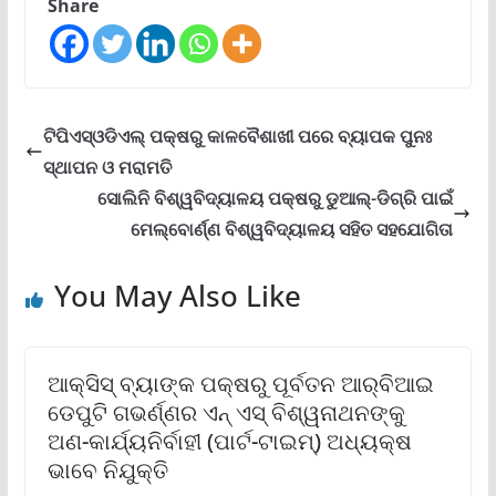
Share
ଟିପିଏସ୍ଓଡିଏଲ୍ ପକ୍ଷରୁ କାଳବୈଶାଖୀ ପରେ ବ୍ୟାପକ ପୁନଃ
ସ୍ଥାପନ ଓ ମରାମତି
ସୋଲିନି ବିଶ୍ୱବିଦ୍ୟାଳୟ ପକ୍ଷରୁ ଡୁଆଲ୍‌-ଡିଗ୍ରି ପାଇଁ
ମେଲ୍‌ବୋର୍ଣ୍ଣ ବିଶ୍ୱବିଦ୍ୟାଳୟ ସହିତ ସହଯୋଗିତା
You May Also Like
ଆକ୍ସିସ୍ ବ୍ୟାଙ୍କ ପକ୍ଷରୁ ପୂର୍ବତନ ଆର୍‌ବିଆଇ
ଡେପୁଟି ଗଭର୍ଣ୍ଣର ଏନ୍ ଏସ୍ ବିଶ୍ୱନାଥନଙ୍କୁ
ଅଣ-କାର୍ଯ୍ୟନିର୍ବାହୀ (ପାର୍ଟ-ଟାଇମ୍‌) ଅଧ୍ୟକ୍ଷ
ଭାବେ ନିଯୁକ୍ତି