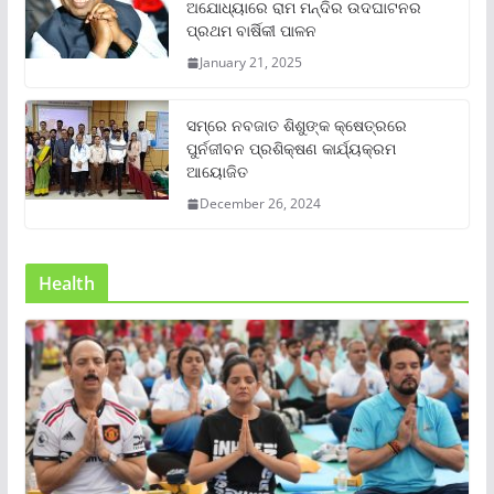
ଅଯୋଧ୍ୟାରେ ରାମ ମନ୍ଦିର ଉଦଘାଟନର
ପ୍ରଥମ ବାର୍ଷିକୀ ପାଳନ
January 21, 2025
ସମ୍‌ରେ ନବଜାତ ଶିଶୁଙ୍କ କ୍ଷେତ୍ରରେ
ପୁର୍ନଜୀବନ ପ୍ରଶିକ୍ଷଣ କାର୍ଯ୍ୟକ୍ରମ
ଆୟୋଜିତ
December 26, 2024
Health