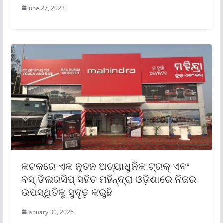
June 27, 2023
କଟକରେ ଏକ ନୂତନ ଅତ୍ୟାଧୁନିକ ଟ୍ରକ୍ ଏବଂ
ବସ୍ ଡିଲରସିପ୍ ସହିତ ମହିନ୍ଦ୍ରା ଓଡ଼ିଶାରେ ନିଜର
ଉପସ୍ଥିତିକୁ ସୁଦୃଢ଼ କରୁଛି
January 30, 2026