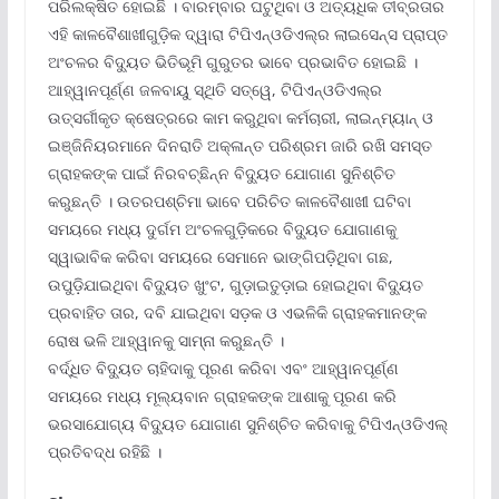
ପରିଲକ୍ଷିତ ହୋଇଛି । ବାରମ୍ବାର ଘଟୁଥିବା ଓ ଅତ୍ୟଧିକ ତୀବ୍ରତାର
ଏହି କାଳବୈଶାଖୀଗୁଡ଼ିକ ଦ୍ୱାରା ଟିପିଏନ୍‌ଓଡିଏଲ୍‌ର ଲାଇସେନ୍ସ ପ୍ରାପ୍ତ
ଅଂଚଳର ବିଦ୍ୟୁତ ଭିତିଭୂମି ଗୁରୁତର ଭାବେ ପ୍ରଭାବିତ ହୋଇଛି ।
ଆହ୍ୱାନପୂର୍ଣ୍ଣ ଜଳବାୟୁ ସ୍ଥିତି ସତ୍ୱେ, ଟିପିଏନ୍‌ଓଡିଏଲ୍‌ର
ଉତ୍ସର୍ଗୀକୃତ କ୍ଷେତ୍ରରେ କାମ କରୁଥିବା କର୍ମଚାରୀ, ଲାଇନ୍‌ମ୍ୟାନ୍ ଓ
ଇଞ୍ଜିନିୟରମାନେ ଦିନରାତି ଅକ୍ଳାନ୍ତ ପରିଶ୍ରମ ଜାରି ରଖି ସମସ୍ତ
ଗ୍ରାହକଙ୍କ ପାଇଁ ନିରବଚ୍ଛିନ୍ନ ବିଦ୍ୟୁତ ଯୋଗାଣ ସୁନିଶ୍ଚିତ
କରୁଛନ୍ତି । ଉତରପଶ୍ଚିମା ଭାବେ ପରିଚିତ କାଳବୈଶାଖୀ ଘଟିବା
ସମୟରେ ମଧ୍ୟ ଦୁର୍ଗମ ଅଂଚଳଗୁଡ଼ିକରେ ବିଦ୍ୟୁତ ଯୋଗାଣକୁ
ସ୍ୱାଭାବିକ କରିବା ସମୟରେ ସେମାନେ ଭାଙ୍ଗିପଡ଼ିଥିବା ଗଛ,
ଉପୁଡ଼ିଯାଇଥିବା ବିଦ୍ୟୁତ ଖୁଂଟ, ଗୁଡ଼ାଇତୁଡ଼ାଇ ହୋଇଥିବା ବିଦ୍ୟୁତ
ପ୍ରବାହିତ ତାର, ଦବି ଯାଇଥିବା ସଡ଼କ ଓ ଏଭଳିକି ଗ୍ରାହକମାନଙ୍କ
ରୋଷ ଭଳି ଆହ୍ୱାନକୁ ସାମ୍ନା କରୁଛନ୍ତି ।
ବର୍ଦ୍ଧିତ ବିଦ୍ୟୁତ ଚାହିଦାକୁ ପୂରଣ କରିବା ଏବଂ ଆହ୍ୱାନପୂର୍ଣ୍ଣ
ସମୟରେ ମଧ୍ୟ ମୂଲ୍ୟବାନ ଗ୍ରାହକଙ୍କ ଆଶାକୁ ପୂରଣ କରି
ଭରସାଯୋଗ୍ୟ ବିଦ୍ୟୁତ ଯୋଗାଣ ସୁନିଶ୍ଚିତ କରିବାକୁ ଟିପିଏନ୍‌ଓଡିଏଲ୍
ପ୍ରତିବଦ୍ଧ ରହିଛି ।