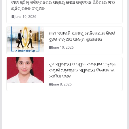
ଟାଟା ଷ୍ଟିଲ୍‌ କଳିଙ୍ଗନଗର ପକ୍ଷରୁ ମେଗା ରକ୍ତଦାନ ଶିବିରରେ ୨୮୦
ୟୁନିଟ୍‌ ରକ୍ତ ସଂଗୃହୀତ
June 19, 2026
ଟାଟା ଏଆଇଜି ପକ୍ଷରୁ ମେଡିକେୟାର ରିଜର୍ଭ
ସୁପର ଟପ୍‌-ଅପ୍ ପ୍ଲାନ୍‌ର ଶୁଭାରମ୍ଭ
June 10, 2026
ମୁଖ ସ୍ୱାସ୍ଥ୍ୟ ଓ ତ୍ୱଚା ସମସ୍ୟାର ଅଦୃଶ୍ୟ
ସମ୍ପର୍କ :ପ୍ରଖ୍ୟାତ ସ୍ୱାସ୍ଥ୍ୟ ବିଶେଷଜ୍ଞ ଡା.
ସୋନିଆ ଦତ୍ତ
June 8, 2026