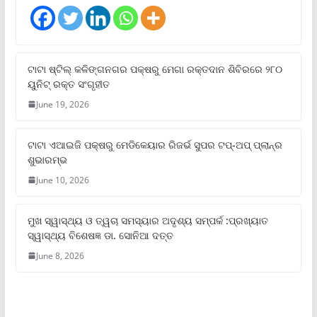
ଟାଟା ଷ୍ଟିଲ୍‌ କଳିଙ୍ଗନଗର ପକ୍ଷରୁ ମେଗା ରକ୍ତଦାନ ଶିବିରରେ ୨୮୦
ୟୁନିଟ୍‌ ରକ୍ତ ସଂଗୃହୀତ
June 19, 2026
ଟାଟା ଏଆଇଜି ପକ୍ଷରୁ ମେଡିକେୟାର ରିଜର୍ଭ ସୁପର ଟପ୍‌-ଅପ୍ ପ୍ଲାନ୍‌ର
ଶୁଭାରମ୍ଭ
June 10, 2026
ମୁଖ ସ୍ୱାସ୍ଥ୍ୟ ଓ ତ୍ୱଚା ସମସ୍ୟାର ଅଦୃଶ୍ୟ ସମ୍ପର୍କ :ପ୍ରଖ୍ୟାତ
ସ୍ୱାସ୍ଥ୍ୟ ବିଶେଷଜ୍ଞ ଡା. ସୋନିଆ ଦତ୍ତ
June 8, 2026