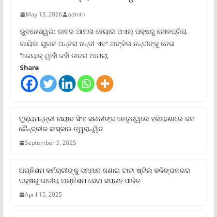
May 13, 2026
admin
ଭୁବନେଶ୍ୱର: ଡାବର ଆମଲା ହେୟାର ଅଏଲ୍ ପକ୍ଷରୁ ଲୋକପ୍ରିୟ
ଗାୟିକା ଯୁଗଳ ଅନ୍ତରା ନନ୍ଦୀ ଏବଂ ଅଙ୍କିତା ନନ୍ଦୀଙ୍କୁ ନେଇ
“କେୟାର୍ ୱାହାଁ ଜହାଁ ଡାବର ଆମଲା,
Share
ମୁଖ୍ୟମନ୍ତ୍ରୀ ନାୟାବ ସିଂହ ସଇନୀଙ୍କ ନେତୃତ୍ୱରେ ହରିୟାଣାରେ ଜନ
କୈନ୍ଦ୍ରୀକ ସଂସ୍କାର ତ୍ୱରାନ୍ୱିତ
September 3, 2025
ଅଗ୍ନିଶମ କର୍ମଚାରୀଙ୍କୁ ସମ୍ମାନ ଜଣାଇ ଟାଟା ଷ୍ଟିଲ କଳିଙ୍ଗନଗର
ପକ୍ଷରୁ ଜାତୀୟ ଅଗ୍ନିଶମ ସେବା ସପ୍ତାହ ପାଳିତ
April 15, 2025