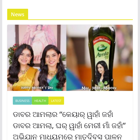
News
BUSINESS
HEALTH
LATEST
ଡାବର ଆମଲାର “କେୟାର୍ ୱାହାଁ ଜହାଁ
ଡାବର ଆମଲା, ଘର୍ ୱାହାଁ ମେରୀ ମାଁ ଜହାଁ”
ଅଭିଯାନ ମାଧ୍ୟମରେ ମାତୃଦିବସ ପାଳନ