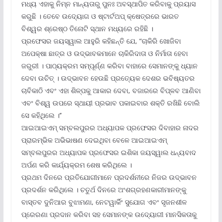
ମଧ୍ୟ ଏହାକୁ ନିମ୍ନ ମାନ୍ୟତାରୁ ପୁନଃ ଅବସ୍ଥାପିତ କରିବାକୁ ପ୍ରୟାସ
କରୁଛି । ତେବେ ଉଦ୍ୟୋଗ ଓ ଷ୍ଟାର୍ଟଅପ୍ କ୍ଷେତ୍ରରେ ଭାରତ
ବିଶ୍ୱର ଶ୍ରେଷ୍ଠ ତିନୋଟି ସ୍ଥାନ ମଧ୍ୟରେ ରହିଛି ।
ପ୍ରଫେସର ଜୟସ୍ୱାଲ ଆହୁରି କହିଛନ୍ତି ଯେ, “ଚାକିରି ଖୋଜିବା
ଅପେକ୍ଷା ଛାତ୍ର ଓ ଉଦ୍ଭାବକମାନେ ଚାକିରିଦାତା ଓ ନିର୍ମାତା ହେବା
ଜରୁରୀ । ପାଠ୍ୟକ୍ରମ ସମ୍ପୂର୍ଣ୍ଣ କରିବା ବାହାରେ ସେମାନଙ୍କୁ ଧ୍ୟାନ
ଦେବା ଉଚିତ୍ । ଉଦ୍ଭାବନ ହେଉଛି ପ୍ରତ୍ୟେକ ଦେଶର ଭବିଷ୍ୟତର
ଚାବିକାଠି ଏବଂ ଏହା ଶିଳ୍ପକୁ ଆକାର ଦେବା, ବଜାରରେ ବିପ୍ଳବ ଆଣିବା
ଏବଂ ବିଶ୍ୱ ଉପରେ ସ୍ଥାୟୀ ପ୍ରଭାବ ପକାଇବାର ଶକ୍ତି ରଖିଛି ବୋଲି
ସେ କହିଥିଲେ ।’’
ଆଇଆଇଏମ୍ ସମ୍ବଲପୁରର ଅଧ୍ୟାପକ ପ୍ରଫେସର ଦିବାହାର ନାଦର
ପ୍ରାରମ୍ଭିକ ଅଭିଭାଷଣ ଦେଇଥିବା ବେଳେ ଆଇଆଇଏମ୍
ସମ୍ବଲପୁରର ଅଧ୍ୟାପକ ପ୍ରଫେସର ଇଶିକା ଜୟସ୍ୱାଲ ଧନ୍ୟବାଦ
ଅର୍ପଣ କରି କାର୍ଯ୍ୟକ୍ରମ ଶେଷ କରିଥିଲେ ।
ପ୍ରଥମ ଦିନରେ ପ୍ରତିଯୋଗୀମାନେ ପ୍ରଦର୍ଶନୀରେ ନିଜର ଉଦ୍ଭାବନ
ପ୍ରଦର୍ଶନ କରିଥିଲେ । ଚତୁର୍ଥ ଦିନରେ ଅଂଶଗ୍ରହଣକାରୀମାନଙ୍କୁ
ବାସ୍ତବ ଦୁନିଆର ବୁଝାମଣା, ନେଟୱାର୍କିଂ ସୁଯୋଗ ଏବଂ ସୃଜନଶୀଳ
ପ୍ରେରଣା ପ୍ରଦାନ କରିବା ସହ ସେମାନଙ୍କ ଉଦ୍ୟୋଗୀ ମାନସିକତାକୁ