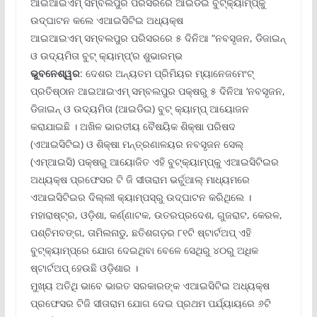
ଆଇଆଇଏମ୍ ସମ୍ବଲପୁର ପରିସରରେ ଆଇଡିଇ ବୁଟ୍‌କ୍ୟାମ୍ପ୍‌କୁ
ଉଦ୍‌ଘାଟନ କଲେ ଏଆଇସିଟିଇ ଅଧ୍ୟକ୍ଷ
ଆଇଆଇଏମ୍ ସମ୍ବଲପୁର ପରିସରରେ ୫ ଦିନିଆ “ନବସୃଜନ, ଡିଜାଇନ୍
ଓ ଉଦ୍ୟମିତା ବୁଟ୍ କ୍ୟାମ୍ପ୍‌’ର ଶୁଭାରମ୍ଭ
ଭୁବନେଶ୍ୱର
: ଦେଶର ଅନ୍ୟତମ ପ୍ରିମିୟର ମ୍ୟାନେଜମେଂଟ୍
ପ୍ରତିଷ୍ଠାନ ଆଇଆଇଏମ୍ ସମ୍ବଲପୁର ପକ୍ଷରୁ ୫ ଦିନିଆ ‘ନବସୃଜନ,
ଡିଜାଇନ୍ ଓ ଉଦ୍ୟମିତା (ଆଇଡିଇ) ବୁଟ୍ କ୍ୟାମ୍ପ୍ ଆୟୋଜନ
କରାଯାଇଛି । ଅଖିଳ ଭାରତୀୟ ବୈଷୟିକ ଶିକ୍ଷା ପରିଷଦ
(ଏଆଇସିଟିଇ) ଓ ଶିକ୍ଷା ମନ୍ତ୍ରଣାଳୟର ନବସୃଜନ ସେଲ୍
(ଏମ୍‌ଆଇସି) ପକ୍ଷରୁ ଆୟୋଜିତ ଏହି ବୁଟ୍‌କ୍ୟାମ୍ପ୍‌କୁ ଏଆଇସିଟିଇର
ଅଧ୍ୟକ୍ଷ ପ୍ରଫେସର ଟି ଜି ସୀତାରାମ ଭର୍ଚୁଆଲ୍ ମାଧ୍ୟମରେ
ଏଆଇସିଟିଇର ଦିଲ୍ଲୀ କ୍ୟାମ୍ପସ୍‌ରୁ ଉଦ୍‌ଘାଟନ କରିଥିଲେ ।
ମହାରାଷ୍ଟ୍ର, ଓଡ଼ିଶା, କର୍ଣ୍ଣାଟକ, ଉତରପ୍ରଦେଶ, ଗୁଜରାଟ, କେରଳ,
ପଶ୍ଚିମବଙ୍ଗ, ତାମିଲନାଡୁ, ଛତିଶଗଡ଼ର ୮୧ଟି ଷ୍ଟାର୍ଟଅପ୍ ଏହି
ବୁଟ୍‌କ୍ୟାମ୍ପ୍‌ରେ ଯୋଗ ଦେଇଥିବା ବେଳେ ସେଥିରୁ ୪୦ରୁ ଅଧିକ
ଷ୍ଟାର୍ଟଅପ୍ ହେଉଛି ଓଡ଼ିଶାର ।
ମୁଖ୍ୟ ଅତିଥି ଭାବେ ଭାରତ ସରକାରଙ୍କ ଏଆଇସିଟିଇ ଅଧ୍ୟକ୍ଷ
ପ୍ରଫେସର ଟିଜି ସୀତାରାମ ଯୋଗ ଦେଇ ପ୍ରଥମ ପର୍ଯ୍ୟାୟରେ ୬ଟି