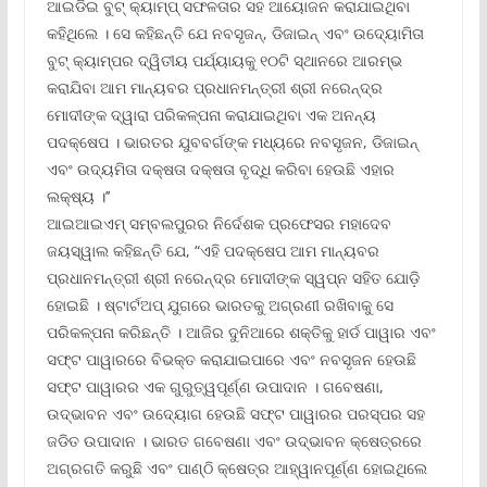
ଆଇଡିଇ ବୁଟ୍ କ୍ୟାମ୍ପ୍ ସଫଳତାର ସହ ଆୟୋଜନ କରାଯାଇଥିବା
କହିଥିଲେ । ସେ କହିଛନ୍ତି ଯେ ନବସୃଜନ୍‌, ଡିଜାଇନ୍ ଏବଂ ଉଦ୍ୟୋମିତା
ବୁଟ୍ କ୍ୟାମ୍ପର ଦ୍ୱିତୀୟ ପର୍ଯ୍ୟାୟକୁ ୧୦ଟି ସ୍ଥାନରେ ଆରମ୍ଭ
କରାଯିବା ଆମ ମାନ୍ୟବର ପ୍ରଧାନମନ୍ତ୍ରୀ ଶ୍ରୀ ନରେନ୍ଦ୍ର
ମୋଦୀଙ୍କ ଦ୍ୱାରା ପରିକଳ୍ପନା କରାଯାଇଥିବା ଏକ ଅନନ୍ୟ
ପଦକ୍ଷେପ । ଭାରତର ଯୁବବର୍ଗଙ୍କ ମଧ୍ୟରେ ନବସୃଜନ, ଡିଜାଇନ୍
ଏବଂ ଉଦ୍ୟମିତା ଦକ୍ଷତା ଦକ୍ଷତା ବୃଦ୍ଧି କରିବା ହେଉଛି ଏହାର
ଲକ୍ଷ୍ୟ ।’’
ଆଇଆଇଏମ୍ ସମ୍ବଲପୁରର ନିର୍ଦେଶକ ପ୍ରଫେସର ମହାଦେବ
ଜୟସ୍ୱାଲ କହିଛନ୍ତି ଯେ, “ଏହି ପଦକ୍ଷେପ ଆମ ମାନ୍ୟବର
ପ୍ରଧାନମନ୍ତ୍ରୀ ଶ୍ରୀ ନରେନ୍ଦ୍ର ମୋଦୀଙ୍କ ସ୍ୱପ୍ନ ସହିତ ଯୋଡ଼ି
ହୋଇଛି । ଷ୍ଟାର୍ଟଅପ୍ ଯୁଗରେ ଭାରତକୁ ଅଗ୍ରଣୀ ରଖିବାକୁ ସେ
ପରିକଳ୍ପନା କରିଛନ୍ତି । ଆଜିର ଦୁନିଆରେ ଶକ୍ତିକୁ ହାର୍ଡ ପାୱାର ଏବଂ
ସଫ୍ଟ ପାୱାରରେ ବିଭକ୍ତ କରାଯାଇପାରେ ଏବଂ ନବସୃଜନ ହେଉଛି
ସଫ୍ଟ ପାୱାରର ଏକ ଗୁରୁତ୍ୱପୂର୍ଣ୍ଣ ଉପାଦାନ । ଗବେଷଣା,
ଉଦ୍ଭାବନ ଏବଂ ଉଦ୍ୟୋଗ ହେଉଛି ସଫ୍ଟ ପାୱାରର ପରସ୍ପର ସହ
ଜଡିତ ଉପାଦାନ । ଭାରତ ଗବେଷଣା ଏବଂ ଉଦ୍ଭାବନ କ୍ଷେତ୍ରରେ
ଅଗ୍ରଗତି କରୁଛି ଏବଂ ପାଣ୍ଠି କ୍ଷେତ୍ର ଆହ୍ୱାନପୂର୍ଣ୍ଣ ହୋଇଥିଲେ