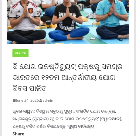
HEALTH
ଦି ଯୋଗ ଇନଷ୍ଟିଚ୍ୟୁଟ୍ ପକ୍ଷରୁ ସମଗ୍ର
ଭାରତରେ ୧୨ତମ ଆନ୍ତର୍ଜାତୀୟ ଯୋଗ
ଦିବସ ପାଳିତ
June 24, 2026
admin
ଭୁବନେଶ୍ୱର: ବିଶ୍ୱର ସବୁଠାରୁ ପୁରୁଣା ସଂଗଠିତ ଯୋଗ କେନ୍ଦ୍ର,
ସାନ୍ତାକ୍ରୁଜ୍ (ମୁମ୍ବାଇ) ସ୍ଥିତ ‘ଦି ଯୋଗ ଇନଷ୍ଟିଚ୍ୟୁଟ୍‌’ (ଟିୱାଇଆଇ),
ପକ୍ଷରୁ ଚଳିତ ବର୍ଷର ବିଷୟବସ୍ତୁ “ସୁସ୍ଥ ବାର୍ଦ୍ଧକ୍ୟ
Share