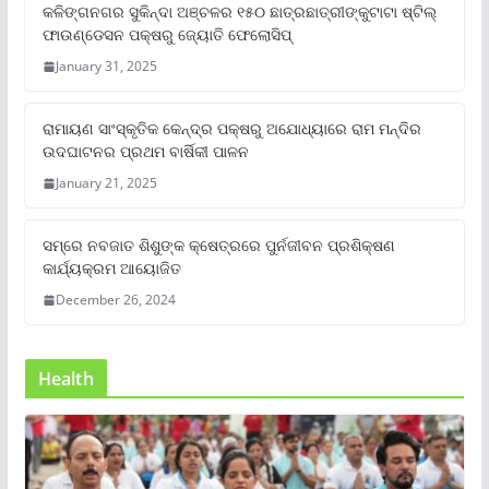
କଳିଙ୍ଗନଗର ସୁକିନ୍ଦା ଅଞ୍ଚଳର ୧୫୦ ଛାତ୍ରଛାତ୍ରୀଙ୍କୁଟାଟା ଷ୍ଟିଲ୍
ଫାଉଣ୍ଡେସନ ପକ୍ଷରୁ ଜ୍ୟୋତି ଫେଲୋସିପ୍‌
January 31, 2025
ରାମାୟଣ ସାଂସ୍କୃତିକ କେନ୍ଦ୍ର ପକ୍ଷରୁ ଅଯୋଧ୍ୟାରେ ରାମ ମନ୍ଦିର
ଉଦଘାଟନର ପ୍ରଥମ ବାର୍ଷିକୀ ପାଳନ
January 21, 2025
ସମ୍‌ରେ ନବଜାତ ଶିଶୁଙ୍କ କ୍ଷେତ୍ରରେ ପୁର୍ନଜୀବନ ପ୍ରଶିକ୍ଷଣ
କାର୍ଯ୍ୟକ୍ରମ ଆୟୋଜିତ
December 26, 2024
Health