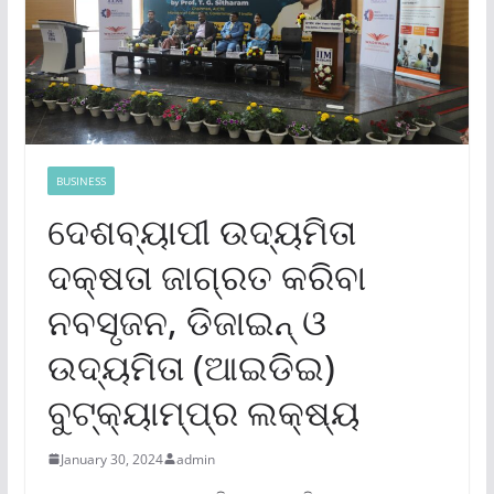
BUSINESS
ଦେଶବ୍ୟାପୀ ଉଦ୍ୟମିତା
ଦକ୍ଷତା ଜାଗ୍ରତ କରିବା
ନବସୃଜନ, ଡିଜାଇନ୍ ଓ
ଉଦ୍ୟମିତା (ଆଇଡିଇ)
ବୁଟ୍‌କ୍ୟାମ୍ପ୍‌ର ଲକ୍ଷ୍ୟ
January 30, 2024
admin