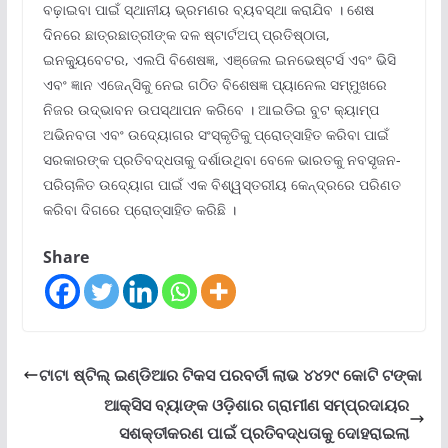
ବଢ଼ାଇବା ପାଇଁ ସ୍ଥାନୀୟ ଭ୍ରମଣର ବ୍ୟବସ୍ଥା କରାଯିବ । ଶେଷ
ଦିନରେ ଛାତ୍ରଛାତ୍ରୀଙ୍କ ଦଳ ଷ୍ଟାର୍ଟଅପ୍ ପ୍ରତିଷ୍ଠାତା,
ଇନକ୍ୟୁବେଟର, ଏଲପି ବିଶେଷଜ୍ଞ, ଏଞ୍ଜେଲ ଇନଭେଷ୍ଟର୍ସ ଏବଂ ଭିସି
ଏବଂ ଜ୍ଞାନ ଏଜେନ୍ସିକୁ ନେଇ ଗଠିତ ବିଶେଷଜ୍ଞ ପ୍ୟାନେଲ ସମ୍ମୁଖରେ
ନିଜର ଉଦ୍ଭାବନ ଉପସ୍ଥାପନ କରିବେ । ଆଇଡିଇ ବୁଟ କ୍ୟାମ୍ପ
ଅଭିନବତା ଏବଂ ଉଦ୍ୟୋଗର ସଂସ୍କୃତିକୁ ପ୍ରୋତ୍ସାହିତ କରିବା ପାଇଁ
ସରକାରଙ୍କ ପ୍ରତିବଦ୍ଧତାକୁ ଦର୍ଶାଉଥିବା ବେଳେ ଭାରତକୁ ନବସୃଜନ-
ପରିଚାଳିତ ଉଦ୍ୟୋଗ ପାଇଁ ଏକ ବିଶ୍ୱସ୍ତରୀୟ କେନ୍ଦ୍ରରେ ପରିଣତ
କରିବା ଦିଗରେ ପ୍ରୋତ୍ସାହିତ କରିଛି ।
Share
ଟାଟା ଷ୍ଟିଲ୍ ଇଣ୍ଡିଆର ଟିକସ ପରବର୍ତୀ ଲାଭ ୪୪୨୯ କୋଟି ଟଙ୍କା
ଆକ୍ସିସ ବ୍ୟାଙ୍କ ଓଡ଼ିଶାର ଗ୍ରାମୀଣ ସମ୍ପ୍ରଦାୟର
ସଶକ୍ତୀକରଣ ପାଇଁ ପ୍ରତିବଦ୍ଧତାକୁ ଦୋହରାଇଲା