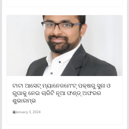
ଟାଟା ଆସେଟ୍ ମ୍ୟାନେଜମେଂଟ୍ ପକ୍ଷରୁ ସୁନା ଓ
ରୁପାକୁ ନେଇ ଚାରିଟି ନୂଆ ଫଣ୍ଡ୍ ଅଫରର
ଶୁଭାରମ୍ଭ
January 3, 2024