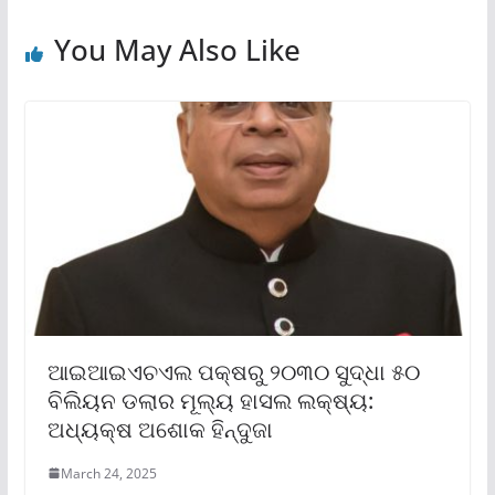
You May Also Like
ଆଇଆଇଏଚଏଲ ପକ୍ଷରୁ ୨୦୩୦ ସୁଦ୍ଧା ୫୦
ବିଲିୟନ ଡଲାର ମୂଲ୍ୟ ହାସଲ ଲକ୍ଷ୍ୟ:
ଅଧ୍ୟକ୍ଷ ଅଶୋକ ହିନ୍ଦୁଜା
March 24, 2025