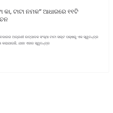
ା କା, ଟାଟା ନମକ” ଆଧାରରେ ୧୧ଟି
ୋଚନ
ଜାରର ଅଗ୍ରଣୀ ଉତ୍ପାଦକ ସଂସ୍ଥା ଟାଟା ସଲ୍ଟ ପକ୍ଷରୁ ଏକ ସ୍ୱତନ୍ତ୍ର
 କରାଯାଇଛି, ଯାହା ଏହାର ସ୍ୱତନ୍ତ୍ର