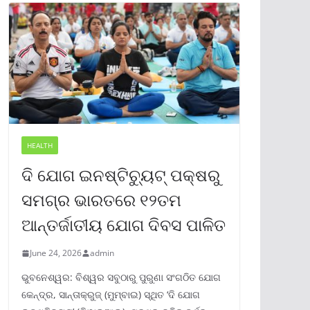
HEALTH
ଦି ଯୋଗ ଇନଷ୍ଟିଚ୍ୟୁଟ୍ ପକ୍ଷରୁ
ସମଗ୍ର ଭାରତରେ ୧୨ତମ
ଆନ୍ତର୍ଜାତୀୟ ଯୋଗ ଦିବସ ପାଳିତ
June 24, 2026
admin
ଭୁବନେଶ୍ୱର: ବିଶ୍ୱର ସବୁଠାରୁ ପୁରୁଣା ସଂଗଠିତ ଯୋଗ
କେନ୍ଦ୍ର, ସାନ୍ତାକ୍ରୁଜ୍ (ମୁମ୍ବାଇ) ସ୍ଥିତ ‘ଦି ଯୋଗ