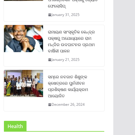
ଫେଲୋସିପ୍‌
January 31, 2025
ରାମାୟଣ ସାଂସ୍କୃତିକ କେନ୍ଦ୍ର
ପକ୍ଷରୁ ଅଯୋଧ୍ୟାରେ ରାମ
ମନ୍ଦିର ଉଦଘାଟନର ପ୍ରଥମ
ବାର୍ଷିକୀ ପାଳନ
January 21, 2025
ସମ୍‌ରେ ନବଜାତ ଶିଶୁଙ୍କ
କ୍ଷେତ୍ରରେ ପୁର୍ନଜୀବନ
ପ୍ରଶିକ୍ଷଣ କାର୍ଯ୍ୟକ୍ରମ
ଆୟୋଜିତ
December 26, 2024
Health