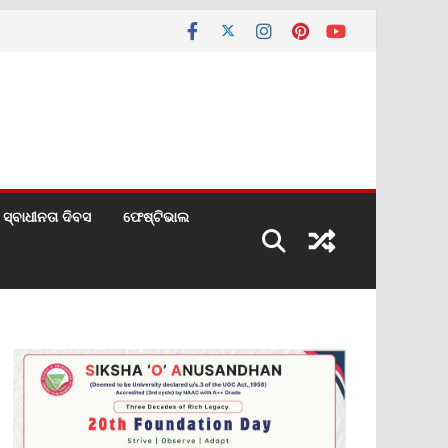
ସ୍ବାଧୀନତା ଦିବସ
ଫେଷ୍ଟିଭାଲ