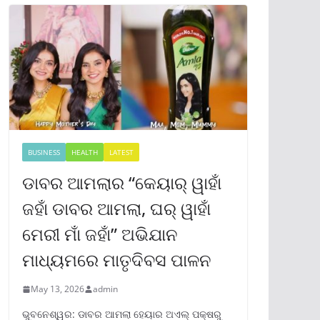
BUSINESS
HEALTH
LATEST
ଡାବର ଆମଲାର “କେୟାର୍ ୱାହାଁ
ଜହାଁ ଡାବର ଆମଲା, ଘର୍ ୱାହାଁ
ମେରୀ ମାଁ ଜହାଁ” ଅଭିଯାନ
ମାଧ୍ୟମରେ ମାତୃଦିବସ ପାଳନ
May 13, 2026
admin
ଭୁବନେଶ୍ୱର: ଡାବର ଆମଲା ହେୟାର ଅଏଲ୍ ପକ୍ଷରୁ