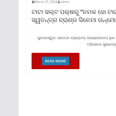
March 27, 2024
admin
ଟାଟା ସଲ୍ଟ ପକ୍ଷରୁ “ନମକ ହୋ ଟାଟ
ସ୍ୱତନ୍ତ୍ର ବ୍ରାଣ୍ଡ ସିନେମା ଉନ୍ମ
ଭୁବନେଶ୍ୱର: ଭାରତର ବ୍ରାଣ୍ଡେଡ୍ ଆୟୋଡାଇଜଡ୍ ଲୁଣ ବ
ଅଭିଯାନର ଶୁଭାରମ୍ଭ
READ MORE