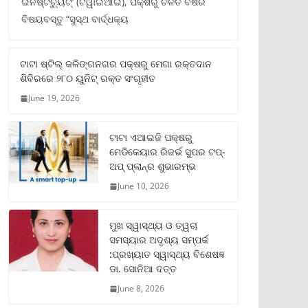
ଇନଷ୍ଟିଚ୍ୟୁଟ୍‌’ (ଟିୱାଇଆଇ), ପକ୍ଷରୁ ଚଳିତ ବର୍ଷର
ବିଷୟବସ୍ତୁ “ସୁସ୍ଥ ବାର୍ଦ୍ଧକ୍ୟ
ଟାଟା ଷ୍ଟିଲ୍‌ କଳିଙ୍ଗନଗର ପକ୍ଷରୁ ମେଗା ରକ୍ତଦାନ
ଶିବିରରେ ୨୮୦ ୟୁନିଟ୍‌ ରକ୍ତ ସଂଗୃହୀତ
June 19, 2026
ଟାଟା ଏଆଇଜି ପକ୍ଷରୁ
ମେଡିକେୟାର ରିଜର୍ଭ ସୁପର ଟପ୍‌-
ଅପ୍ ପ୍ଲାନ୍‌ର ଶୁଭାରମ୍ଭ
June 10, 2026
ମୁଖ ସ୍ୱାସ୍ଥ୍ୟ ଓ ତ୍ୱଚା
ସମସ୍ୟାର ଅଦୃଶ୍ୟ ସମ୍ପର୍କ
:ପ୍ରଖ୍ୟାତ ସ୍ୱାସ୍ଥ୍ୟ ବିଶେଷଜ୍ଞ
ଡା. ସୋନିଆ ଦତ୍ତ
June 8, 2026