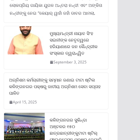
ଲୋକପ୍ରିୟ ଗାୟିକା ଯୁଗଳ ଅନ୍ତରା ନନ୍ଦୀ ଏବଂ ଅଙ୍କିତା
ନନ୍ଦୀଙ୍କୁ ନେଇ “କେୟାର୍ ୱାହାଁ ଜହାଁ ଡାବର ଆମଲା,
ମୁଖ୍ୟମନ୍ତ୍ରୀ ନାୟାବ ସିଂହ
ସଇନୀଙ୍କ ନେତୃତ୍ୱରେ
ହରିୟାଣାରେ ଜନ କୈନ୍ଦ୍ରୀକ
ସଂସ୍କାର ତ୍ୱରାନ୍ୱିତ
September 3, 2025
ଅଗ୍ନିଶମ କର୍ମଚାରୀଙ୍କୁ ସମ୍ମାନ ଜଣାଇ ଟାଟା ଷ୍ଟିଲ
କଳିଙ୍ଗନଗର ପକ୍ଷରୁ ଜାତୀୟ ଅଗ୍ନିଶମ ସେବା ସପ୍ତାହ
ପାଳିତ
April 15, 2025
କଳିଙ୍ଗନଗର ସୁକିନ୍ଦା
ଅଞ୍ଚଳର ୧୫୦
ଛାତ୍ରଛାତ୍ରୀଙ୍କୁଟାଟା ଷ୍ଟିଲ୍
ଫାଉଣ୍ଡେସନ ପକ୍ଷରୁ ଜ୍ୟୋତି