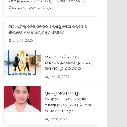
ଇନଷ୍ଟିଚ୍ୟୁଟ୍‌’ (ଟିୱାଇଆଇ), ପକ୍ଷରୁ ଚଳିତ ବର୍ଷର
ବିଷୟବସ୍ତୁ “ସୁସ୍ଥ ବାର୍ଦ୍ଧକ୍ୟ
ଟାଟା ଷ୍ଟିଲ୍‌ କଳିଙ୍ଗନଗର ପକ୍ଷରୁ ମେଗା ରକ୍ତଦାନ
ଶିବିରରେ ୨୮୦ ୟୁନିଟ୍‌ ରକ୍ତ ସଂଗୃହୀତ
June 19, 2026
ଟାଟା ଏଆଇଜି ପକ୍ଷରୁ
ମେଡିକେୟାର ରିଜର୍ଭ ସୁପର ଟପ୍‌-
ଅପ୍ ପ୍ଲାନ୍‌ର ଶୁଭାରମ୍ଭ
June 10, 2026
ମୁଖ ସ୍ୱାସ୍ଥ୍ୟ ଓ ତ୍ୱଚା
ସମସ୍ୟାର ଅଦୃଶ୍ୟ ସମ୍ପର୍କ
:ପ୍ରଖ୍ୟାତ ସ୍ୱାସ୍ଥ୍ୟ ବିଶେଷଜ୍ଞ
ଡା. ସୋନିଆ ଦତ୍ତ
June 8, 2026