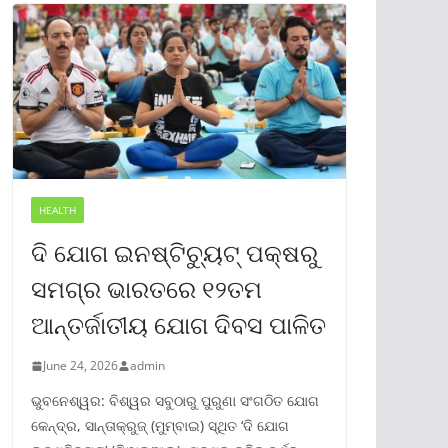
HEALTH
ଦି ଯୋଗ ଇନଷ୍ଟିଚ୍ୟୁଟ୍ ପକ୍ଷରୁ
ସମଗ୍ର ଭାରତରେ ୧୨ତମ
ଆନ୍ତର୍ଜାତୀୟ ଯୋଗ ଦିବସ ପାଳିତ
June 24, 2026
admin
ଭୁବନେଶ୍ୱର: ବିଶ୍ୱର ସବୁଠାରୁ ପୁରୁଣା ସଂଗଠିତ ଯୋଗ
କେନ୍ଦ୍ର, ସାନ୍ତାକ୍ରୁଜ୍ (ମୁମ୍ବାଇ) ସ୍ଥିତ ‘ଦି ଯୋଗ