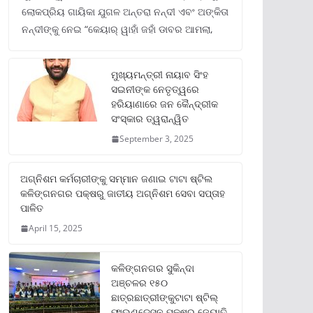
ଲୋକପ୍ରିୟ ଗାୟିକା ଯୁଗଳ ଅନ୍ତରା ନନ୍ଦୀ ଏବଂ ଅଙ୍କିତା
ନନ୍ଦୀଙ୍କୁ ନେଇ “କେୟାର୍ ୱାହାଁ ଜହାଁ ଡାବର ଆମଲା,
ମୁଖ୍ୟମନ୍ତ୍ରୀ ନାୟାବ ସିଂହ
ସଇନୀଙ୍କ ନେତୃତ୍ୱରେ
ହରିୟାଣାରେ ଜନ କୈନ୍ଦ୍ରୀକ
ସଂସ୍କାର ତ୍ୱରାନ୍ୱିତ
September 3, 2025
ଅଗ୍ନିଶମ କର୍ମଚାରୀଙ୍କୁ ସମ୍ମାନ ଜଣାଇ ଟାଟା ଷ୍ଟିଲ
କଳିଙ୍ଗନଗର ପକ୍ଷରୁ ଜାତୀୟ ଅଗ୍ନିଶମ ସେବା ସପ୍ତାହ
ପାଳିତ
April 15, 2025
କଳିଙ୍ଗନଗର ସୁକିନ୍ଦା
ଅଞ୍ଚଳର ୧୫୦
ଛାତ୍ରଛାତ୍ରୀଙ୍କୁଟାଟା ଷ୍ଟିଲ୍
ଫାଉଣ୍ଡେସନ ପକ୍ଷରୁ ଜ୍ୟୋତି