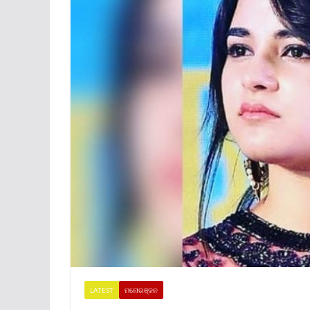
LATEST
ମନୋରଞ୍ଜନ