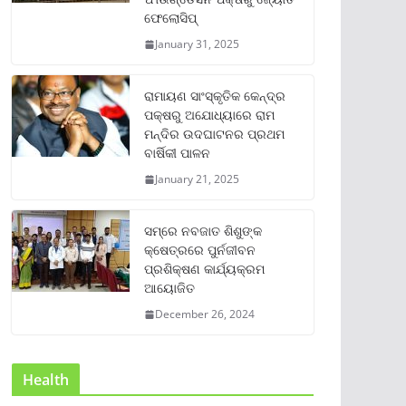
ଫେଲୋସିପ୍‌
January 31, 2025
ରାମାୟଣ ସାଂସ୍କୃତିକ କେନ୍ଦ୍ର
ପକ୍ଷରୁ ଅଯୋଧ୍ୟାରେ ରାମ
ମନ୍ଦିର ଉଦଘାଟନର ପ୍ରଥମ
ବାର୍ଷିକୀ ପାଳନ
January 21, 2025
ସମ୍‌ରେ ନବଜାତ ଶିଶୁଙ୍କ
କ୍ଷେତ୍ରରେ ପୁର୍ନଜୀବନ
ପ୍ରଶିକ୍ଷଣ କାର୍ଯ୍ୟକ୍ରମ
ଆୟୋଜିତ
December 26, 2024
Health