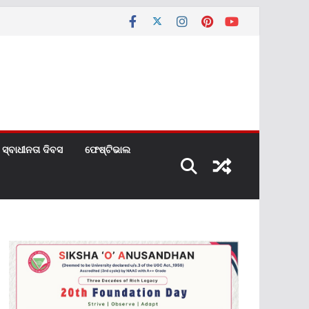
ସ୍ବାଧୀନତା ଦିବସ
ଫେଷ୍ଟିଭାଲ