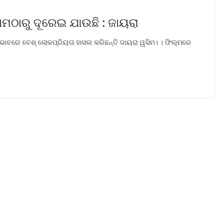
ାମଠାରୁ ଦୂରେଇ ଯାଉଛି : ଜାୟରା
ଭାବରେ ବେଶ୍ ଲୋକପ୍ରିୟତା ହାସଲ କରିଛନ୍ତି ଜାୟରା ୱସିମ। । ଫିଲ୍ମରେ