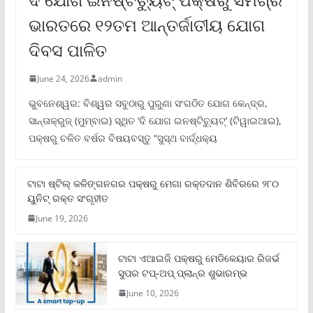
ଭାରତରେ ୧୨ତମ ଆନ୍ତର୍ଜାତୀୟ ଯୋଗ
ଦିବସ ପାଳିତ
June 24, 2026
admin
ଭୁବନେଶ୍ୱର: ବିଶ୍ୱର ସବୁଠାରୁ ପୁରୁଣା ସଂଗଠିତ ଯୋଗ କେନ୍ଦ୍ର,
ସାନ୍ତାକ୍ରୁଜ୍ (ମୁମ୍ବାଇ) ସ୍ଥିତ ‘ଦି ଯୋଗ ଇନଷ୍ଟିଚ୍ୟୁଟ୍‌’ (ଟିୱାଇଆଇ),
ପକ୍ଷରୁ ଚଳିତ ବର୍ଷର ବିଷୟବସ୍ତୁ “ସୁସ୍ଥ ବାର୍ଦ୍ଧକ୍ୟ
ଟାଟା ଷ୍ଟିଲ୍‌ କଳିଙ୍ଗନଗର ପକ୍ଷରୁ ମେଗା ରକ୍ତଦାନ ଶିବିରରେ ୨୮୦
ୟୁନିଟ୍‌ ରକ୍ତ ସଂଗୃହୀତ
June 19, 2026
ଟାଟା ଏଆଇଜି ପକ୍ଷରୁ ମେଡିକେୟାର ରିଜର୍ଭ
ସୁପର ଟପ୍‌-ଅପ୍ ପ୍ଲାନ୍‌ର ଶୁଭାରମ୍ଭ
June 10, 2026