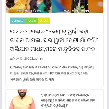
BUSINESS
HEALTH
LATEST
ଡାବର ଆମଲାର “କେୟାର୍ ୱାହାଁ ଜହାଁ
ଡାବର ଆମଲା, ଘର୍ ୱାହାଁ ମେରୀ ମାଁ ଜହାଁ”
ଅଭିଯାନ ମାଧ୍ୟମରେ ମାତୃଦିବସ ପାଳନ
May 13, 2026
admin
ଭୁବନେଶ୍ୱର: ଡାବର ଆମଲା ହେୟାର ଅଏଲ୍ ପକ୍ଷରୁ ଲୋକପ୍ରିୟ
ଗାୟିକା ଯୁଗଳ ଅନ୍ତରା ନନ୍ଦୀ ଏବଂ ଅଙ୍କିତା ନନ୍ଦୀଙ୍କୁ ନେଇ
“କେୟାର୍ ୱାହାଁ ଜହାଁ ଡାବର ଆମଲା,
ମୁଖ୍ୟମନ୍ତ୍ରୀ ନାୟାବ ସିଂହ ସଇନୀଙ୍କ
ନେତୃତ୍ୱରେ ହରିୟାଣାରେ ଜନ କୈନ୍ଦ୍ରୀକ
ସଂସ୍କାର ତ୍ୱରାନ୍ୱିତ