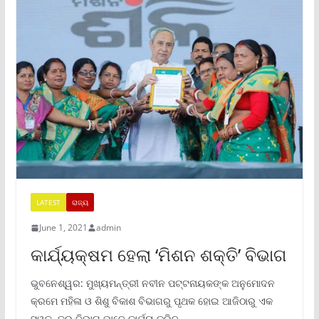
LATEST
ରାଜ୍ୟ
June 1, 2021
admin
କାର୍ଯ୍ୟକ୍ଷମ ହେଲା ‘ମିଶନ ଶକ୍ତି’ ବିଭାଗ
ଭୁବନେଶ୍ୱର: ମୁଖ୍ୟମନ୍ତ୍ରୀ ନବୀନ ପଟ୍ଟନାୟକଙ୍କ ଅନୁମୋଦନ
କ୍ରମେ ମହିଳା ଓ ଶିଶୁ ବିକାଶ ବିଭାଗରୁ ପୃଥକ ହୋଇ ଆଜିଠାରୁ ଏକ
ସ୍ୱତନ୍ତ୍ର ବିଭାଗ ଭାବେ କାର୍ଯ୍ୟ କରିବ