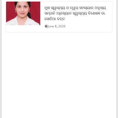
ମୁଖ ସ୍ୱାସ୍ଥ୍ୟ ଓ ତ୍ୱଚା ସମସ୍ୟାର ଅଦୃଶ୍ୟ
ସମ୍ପର୍କ :ପ୍ରଖ୍ୟାତ ସ୍ୱାସ୍ଥ୍ୟ ବିଶେଷଜ୍ଞ ଡା.
ସୋନିଆ ଦତ୍ତ
June 8, 2026