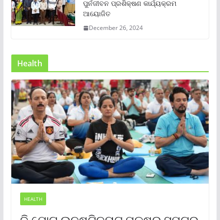
ପୁର୍ନଜୀବନ ପ୍ରଶିକ୍ଷଣ କାର୍ଯ୍ୟକ୍ରମ
ଆୟୋଜିତ
December 26, 2024
Health
HEALTH
ଦି ଯୋଗ ଇନଷ୍ଟିଚ୍ୟୁଟ୍ ପକ୍ଷରୁ ସମଗ୍ର