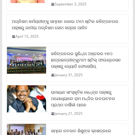
September 3, 2025
ଅଗ୍ନିଶମ କର୍ମଚାରୀଙ୍କୁ ସମ୍ମାନ ଜଣାଇ ଟାଟା ଷ୍ଟିଲ କଳିଙ୍ଗନଗର
ପକ୍ଷରୁ ଜାତୀୟ ଅଗ୍ନିଶମ ସେବା ସପ୍ତାହ ପାଳିତ
April 15, 2025
କଳିଙ୍ଗନଗର ସୁକିନ୍ଦା ଅଞ୍ଚଳର ୧୫୦
ଛାତ୍ରଛାତ୍ରୀଙ୍କୁଟାଟା ଷ୍ଟିଲ୍ ଫାଉଣ୍ଡେସନ
ପକ୍ଷରୁ ଜ୍ୟୋତି ଫେଲୋସିପ୍‌
January 31, 2025
ରାମାୟଣ ସାଂସ୍କୃତିକ କେନ୍ଦ୍ର ପକ୍ଷରୁ
ଅଯୋଧ୍ୟାରେ ରାମ ମନ୍ଦିର ଉଦଘାଟନର
ପ୍ରଥମ ବାର୍ଷିକୀ ପାଳନ
January 21, 2025
ସମ୍‌ରେ ନବଜାତ ଶିଶୁଙ୍କ କ୍ଷେତ୍ରରେ