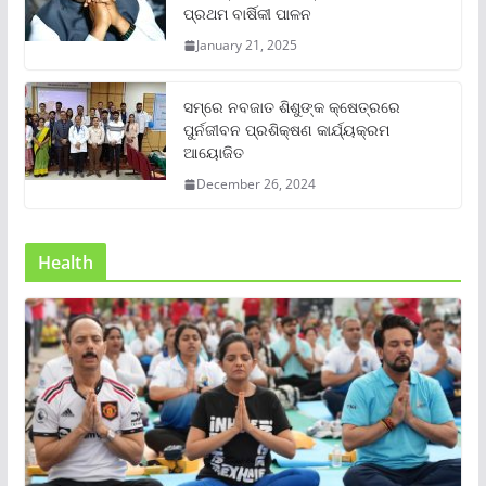
ପ୍ରଥମ ବାର୍ଷିକୀ ପାଳନ
January 21, 2025
ସମ୍‌ରେ ନବଜାତ ଶିଶୁଙ୍କ କ୍ଷେତ୍ରରେ
ପୁର୍ନଜୀବନ ପ୍ରଶିକ୍ଷଣ କାର୍ଯ୍ୟକ୍ରମ
ଆୟୋଜିତ
December 26, 2024
Health