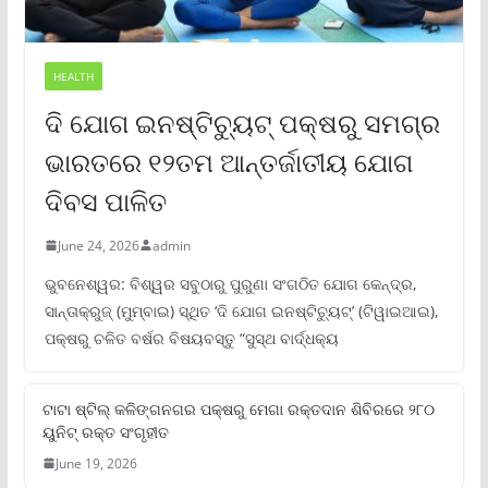
HEALTH
ଦି ଯୋଗ ଇନଷ୍ଟିଚ୍ୟୁଟ୍ ପକ୍ଷରୁ ସମଗ୍ର
ଭାରତରେ ୧୨ତମ ଆନ୍ତର୍ଜାତୀୟ ଯୋଗ
ଦିବସ ପାଳିତ
June 24, 2026
admin
ଭୁବନେଶ୍ୱର: ବିଶ୍ୱର ସବୁଠାରୁ ପୁରୁଣା ସଂଗଠିତ ଯୋଗ କେନ୍ଦ୍ର,
ସାନ୍ତାକ୍ରୁଜ୍ (ମୁମ୍ବାଇ) ସ୍ଥିତ ‘ଦି ଯୋଗ ଇନଷ୍ଟିଚ୍ୟୁଟ୍‌’ (ଟିୱାଇଆଇ),
ପକ୍ଷରୁ ଚଳିତ ବର୍ଷର ବିଷୟବସ୍ତୁ “ସୁସ୍ଥ ବାର୍ଦ୍ଧକ୍ୟ
ଟାଟା ଷ୍ଟିଲ୍‌ କଳିଙ୍ଗନଗର ପକ୍ଷରୁ ମେଗା ରକ୍ତଦାନ ଶିବିରରେ ୨୮୦
ୟୁନିଟ୍‌ ରକ୍ତ ସଂଗୃହୀତ
June 19, 2026