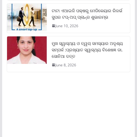
ଟାଟା ଏଆଇଜି ପକ୍ଷରୁ ମେଡିକେୟାର ରିଜର୍ଭ
ସୁପର ଟପ୍‌-ଅପ୍ ପ୍ଲାନ୍‌ର ଶୁଭାରମ୍ଭ
June 10, 2026
ମୁଖ ସ୍ୱାସ୍ଥ୍ୟ ଓ ତ୍ୱଚା ସମସ୍ୟାର ଅଦୃଶ୍ୟ
ସମ୍ପର୍କ :ପ୍ରଖ୍ୟାତ ସ୍ୱାସ୍ଥ୍ୟ ବିଶେଷଜ୍ଞ ଡା.
ସୋନିଆ ଦତ୍ତ
June 8, 2026