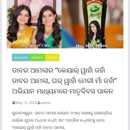
BUSINESS
HEALTH
LATEST
ଡାବର ଆମଲାର “କେୟାର୍ ୱାହାଁ ଜହାଁ
ଡାବର ଆମଲା, ଘର୍ ୱାହାଁ ମେରୀ ମାଁ ଜହାଁ”
ଅଭିଯାନ ମାଧ୍ୟମରେ ମାତୃଦିବସ ପାଳନ
May 13, 2026
admin
ଭୁବନେଶ୍ୱର: ଡାବର ଆମଲା ହେୟାର ଅଏଲ୍ ପକ୍ଷରୁ ଲୋକପ୍ରିୟ
ଗାୟିକା ଯୁଗଳ ଅନ୍ତରା ନନ୍ଦୀ ଏବଂ ଅଙ୍କିତା ନନ୍ଦୀଙ୍କୁ ନେଇ
“କେୟାର୍ ୱାହାଁ ଜହାଁ ଡାବର ଆମଲା,