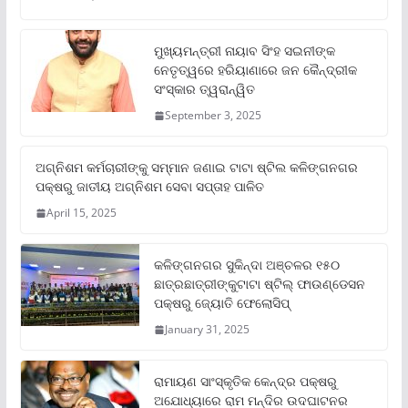
ମୁଖ୍ୟମନ୍ତ୍ରୀ ନାୟାବ ସିଂହ ସଇନୀଙ୍କ
ନେତୃତ୍ୱରେ ହରିୟାଣାରେ ଜନ କୈନ୍ଦ୍ରୀକ
ସଂସ୍କାର ତ୍ୱରାନ୍ୱିତ
September 3, 2025
ଅଗ୍ନିଶମ କର୍ମଚାରୀଙ୍କୁ ସମ୍ମାନ ଜଣାଇ ଟାଟା ଷ୍ଟିଲ କଳିଙ୍ଗନଗର
ପକ୍ଷରୁ ଜାତୀୟ ଅଗ୍ନିଶମ ସେବା ସପ୍ତାହ ପାଳିତ
April 15, 2025
କଳିଙ୍ଗନଗର ସୁକିନ୍ଦା ଅଞ୍ଚଳର ୧୫୦
ଛାତ୍ରଛାତ୍ରୀଙ୍କୁଟାଟା ଷ୍ଟିଲ୍ ଫାଉଣ୍ଡେସନ
ପକ୍ଷରୁ ଜ୍ୟୋତି ଫେଲୋସିପ୍‌
January 31, 2025
ରାମାୟଣ ସାଂସ୍କୃତିକ କେନ୍ଦ୍ର ପକ୍ଷରୁ
ଅଯୋଧ୍ୟାରେ ରାମ ମନ୍ଦିର ଉଦଘାଟନର