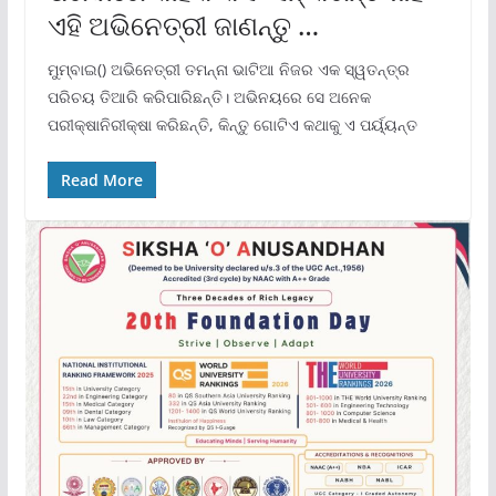
ଏହି ଅଭିନେତ୍ରୀ ଜାଣନ୍ତୁ …
ମୁମ୍ବାଇ() ଅଭିନେତ୍ରୀ ତମନ୍ନା ଭାଟିଆ ନିଜର ଏକ ସ୍ୱତନ୍ତ୍ର
ପରିଚୟ ତିଆରି କରିପାରିଛନ୍ତି। ଅଭିନୟରେ ସେ ଅନେକ
ପରୀକ୍ଷାନିରୀକ୍ଷା କରିଛନ୍ତି, କିନ୍ତୁ ଗୋଟିଏ କଥାକୁ ଏ ପର୍ୟ୍ୟନ୍ତ
Read More