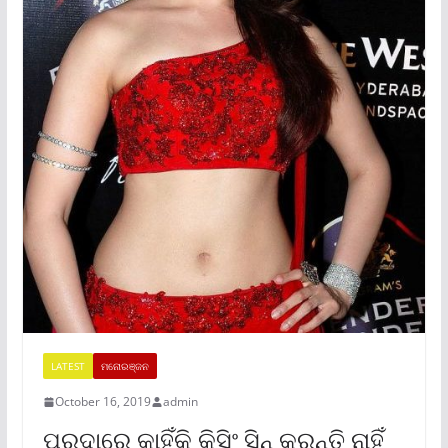
LATEST
ମନୋରଞ୍ଜନ
October 16, 2019
admin
ପରଦାରେ କାହିଁକି କିସିଂ ସିନ୍ କରନ୍ତି ନାହିଁ