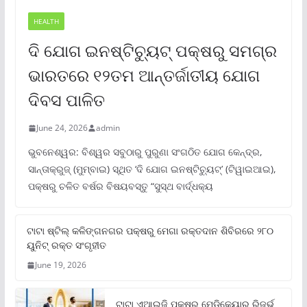
HEALTH
ଦି ଯୋଗ ଇନଷ୍ଟିଚ୍ୟୁଟ୍ ପକ୍ଷରୁ ସମଗ୍ର
ଭାରତରେ ୧୨ତମ ଆନ୍ତର୍ଜାତୀୟ ଯୋଗ
ଦିବସ ପାଳିତ
June 24, 2026
admin
ଭୁବନେଶ୍ୱର: ବିଶ୍ୱର ସବୁଠାରୁ ପୁରୁଣା ସଂଗଠିତ ଯୋଗ କେନ୍ଦ୍ର,
ସାନ୍ତାକ୍ରୁଜ୍ (ମୁମ୍ବାଇ) ସ୍ଥିତ ‘ଦି ଯୋଗ ଇନଷ୍ଟିଚ୍ୟୁଟ୍‌’ (ଟିୱାଇଆଇ),
ପକ୍ଷରୁ ଚଳିତ ବର୍ଷର ବିଷୟବସ୍ତୁ “ସୁସ୍ଥ ବାର୍ଦ୍ଧକ୍ୟ
ଟାଟା ଷ୍ଟିଲ୍‌ କଳିଙ୍ଗନଗର ପକ୍ଷରୁ ମେଗା ରକ୍ତଦାନ ଶିବିରରେ ୨୮୦
ୟୁନିଟ୍‌ ରକ୍ତ ସଂଗୃହୀତ
June 19, 2026
ଟାଟା ଏଆଇଜି ପକ୍ଷରୁ ମେଡିକେୟାର ରିଜର୍ଭ