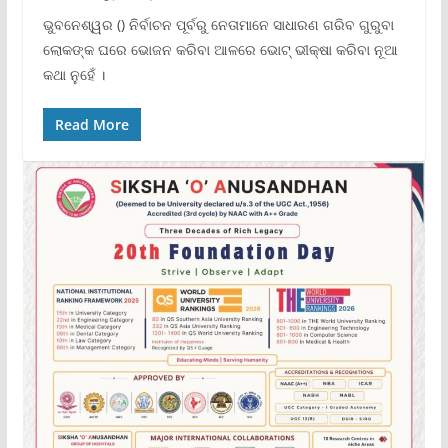
ଭୁବନେଶ୍ୱର () ନିର୍ବାଚନ ପୂର୍ବରୁ ନେତାମାନେ ସାଧାରଣ ଗରିବ ଗୁରୁବା
ଲୋକଙ୍କ ଘରେ ଭୋଜନ କରିବା ଆଳରେ ଭୋଟ୍ ଭୀକ୍ଷା କରିବା ନୂଆ
କଥା ନୁହେଁ ।
Read More