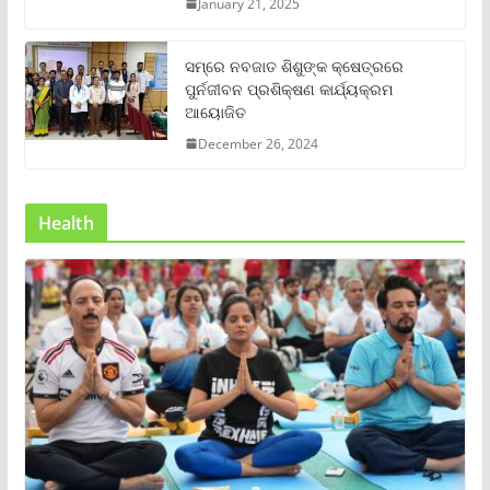
January 21, 2025
ସମ୍‌ରେ ନବଜାତ ଶିଶୁଙ୍କ କ୍ଷେତ୍ରରେ
ପୁର୍ନଜୀବନ ପ୍ରଶିକ୍ଷଣ କାର୍ଯ୍ୟକ୍ରମ
ଆୟୋଜିତ
December 26, 2024
Health