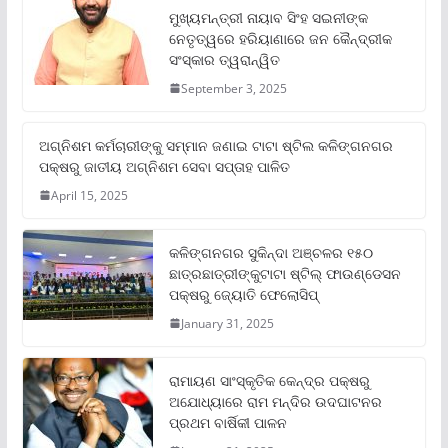
ମୁଖ୍ୟମନ୍ତ୍ରୀ ନାୟାବ ସିଂହ ସଇନୀଙ୍କ
ନେତୃତ୍ୱରେ ହରିୟାଣାରେ ଜନ କୈନ୍ଦ୍ରୀକ
ସଂସ୍କାର ତ୍ୱରାନ୍ୱିତ
September 3, 2025
ଅଗ୍ନିଶମ କର୍ମଚାରୀଙ୍କୁ ସମ୍ମାନ ଜଣାଇ ଟାଟା ଷ୍ଟିଲ କଳିଙ୍ଗନଗର
ପକ୍ଷରୁ ଜାତୀୟ ଅଗ୍ନିଶମ ସେବା ସପ୍ତାହ ପାଳିତ
April 15, 2025
କଳିଙ୍ଗନଗର ସୁକିନ୍ଦା ଅଞ୍ଚଳର ୧୫୦
ଛାତ୍ରଛାତ୍ରୀଙ୍କୁଟାଟା ଷ୍ଟିଲ୍ ଫାଉଣ୍ଡେସନ
ପକ୍ଷରୁ ଜ୍ୟୋତି ଫେଲୋସିପ୍‌
January 31, 2025
ରାମାୟଣ ସାଂସ୍କୃତିକ କେନ୍ଦ୍ର ପକ୍ଷରୁ
ଅଯୋଧ୍ୟାରେ ରାମ ମନ୍ଦିର ଉଦଘାଟନର
ପ୍ରଥମ ବାର୍ଷିକୀ ପାଳନ