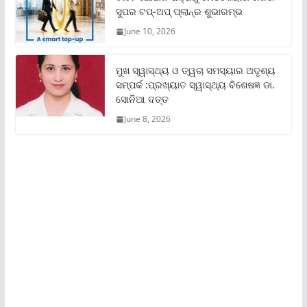
ସୁପର ଟପ୍‌-ଅପ୍ ପ୍ଲାନ୍‌ର ଶୁଭାରମ୍ଭ
June 10, 2026
ମୁଖ ସ୍ୱାସ୍ଥ୍ୟ ଓ ତ୍ୱଚା ସମସ୍ୟାର ଅଦୃଶ୍ୟ
ସମ୍ପର୍କ :ପ୍ରଖ୍ୟାତ ସ୍ୱାସ୍ଥ୍ୟ ବିଶେଷଜ୍ଞ ଡା.
ସୋନିଆ ଦତ୍ତ
June 8, 2026