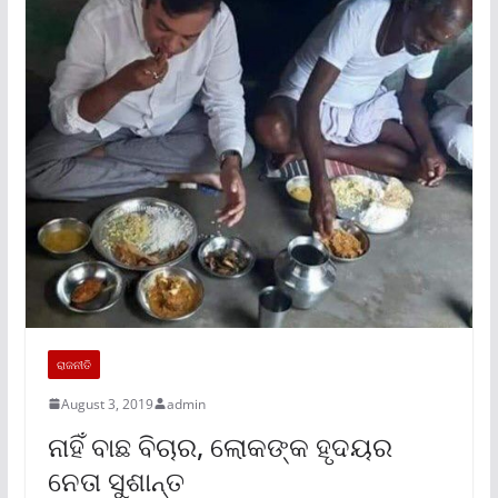
ରାଜନୀତି
August 3, 2019
admin
ନାହିଁ ବାଛ ବିଚାର, ଲୋକଙ୍କ ହୃଦୟର
ନେତା ସୁଶାନ୍ତ