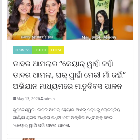
BUSINESS
HEALTH
LATEST
ଡାବର ଆମଲାର “କେୟାର୍ ୱାହାଁ ଜହାଁ
ଡାବର ଆମଲା, ଘର୍ ୱାହାଁ ମେରୀ ମାଁ ଜହାଁ”
ଅଭିଯାନ ମାଧ୍ୟମରେ ମାତୃଦିବସ ପାଳନ
May 13, 2026
admin
ଭୁବନେଶ୍ୱର: ଡାବର ଆମଲା ହେୟାର ଅଏଲ୍ ପକ୍ଷରୁ ଲୋକପ୍ରିୟ
ଗାୟିକା ଯୁଗଳ ଅନ୍ତରା ନନ୍ଦୀ ଏବଂ ଅଙ୍କିତା ନନ୍ଦୀଙ୍କୁ ନେଇ
“କେୟାର୍ ୱାହାଁ ଜହାଁ ଡାବର ଆମଲା,