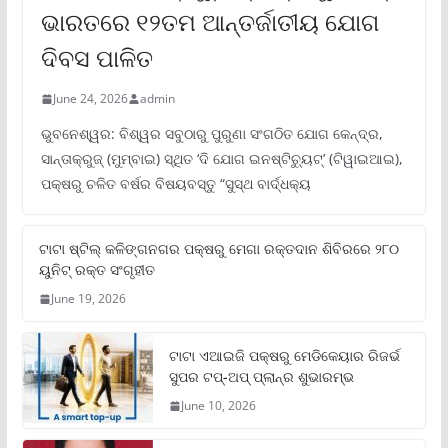
ଭାରତରେ ୧୨ତମ ଆନ୍ତର୍ଜାତୀୟ ଯୋଗ
ଦିବସ ପାଳିତ
June 24, 2026
admin
ଭୁବନେଶ୍ୱର: ବିଶ୍ୱର ସବୁଠାରୁ ପୁରୁଣା ସଂଗଠିତ ଯୋଗ କେନ୍ଦ୍ର,
ସାନ୍ତାକ୍ରୁଜ୍ (ମୁମ୍ବାଇ) ସ୍ଥିତ ‘ଦି ଯୋଗ ଇନଷ୍ଟିଚ୍ୟୁଟ୍‌’ (ଟିୱାଇଆଇ),
ପକ୍ଷରୁ ଚଳିତ ବର୍ଷର ବିଷୟବସ୍ତୁ “ସୁସ୍ଥ ବାର୍ଦ୍ଧକ୍ୟ
ଟାଟା ଷ୍ଟିଲ୍‌ କଳିଙ୍ଗନଗର ପକ୍ଷରୁ ମେଗା ରକ୍ତଦାନ ଶିବିରରେ ୨୮୦
ୟୁନିଟ୍‌ ରକ୍ତ ସଂଗୃହୀତ
June 19, 2026
ଟାଟା ଏଆଇଜି ପକ୍ଷରୁ ମେଡିକେୟାର ରିଜର୍ଭ
ସୁପର ଟପ୍‌-ଅପ୍ ପ୍ଲାନ୍‌ର ଶୁଭାରମ୍ଭ
June 10, 2026