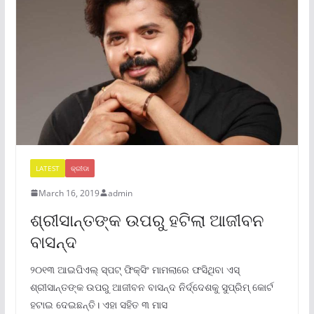
LATEST
କ୍ରୀଡା
March 16, 2019
admin
ଶ୍ରୀସାନ୍ତଙ୍କ ଉପରୁ ହଟିଲା ଆଜୀବନ
ବାସନ୍ଦ
୨୦୧୩ ଆଇପିଏଲ୍ ସ୍ପଟ୍ ଫିକ୍ସିଂ ମାମଲାରେ ଫସିଥିବା ଏସ୍
ଶ୍ରୀସାନ୍ତଙ୍କ ଉପରୁ ଆଜୀବନ ବାସନ୍ଦ ନିର୍ଦ୍ଦେଶକୁ ସୁପ୍ରିମ୍ କୋର୍ଟ
ହଟାଇ ଦେଇଛନ୍ତି। ଏହା ସହିତ ୩ ମାସ