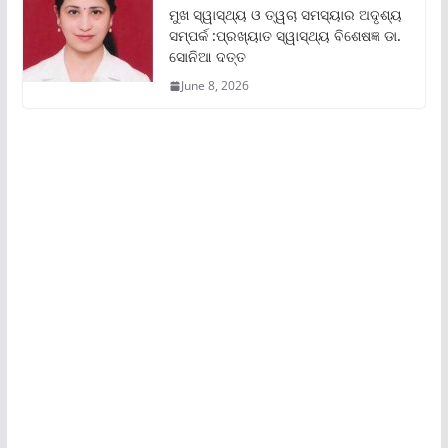
ମୁଖ ସ୍ୱାସ୍ଥ୍ୟ ଓ ତ୍ୱଚା ସମସ୍ୟାର ଅଦୃଶ୍ୟ
ସମ୍ପର୍କ :ପ୍ରଖ୍ୟାତ ସ୍ୱାସ୍ଥ୍ୟ ବିଶେଷଜ୍ଞ ଡା.
ସୋନିଆ ଦତ୍ତ
June 8, 2026