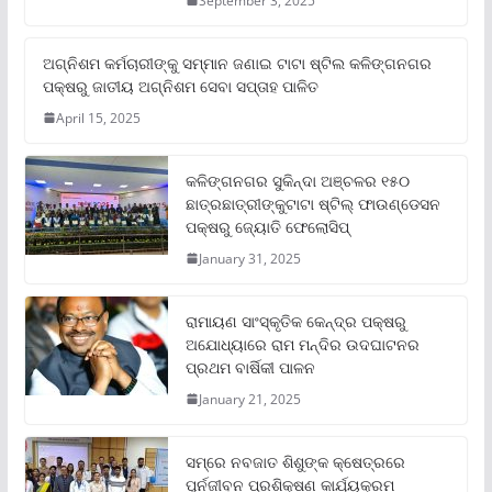
September 3, 2025
ଅଗ୍ନିଶମ କର୍ମଚାରୀଙ୍କୁ ସମ୍ମାନ ଜଣାଇ ଟାଟା ଷ୍ଟିଲ କଳିଙ୍ଗନଗର
ପକ୍ଷରୁ ଜାତୀୟ ଅଗ୍ନିଶମ ସେବା ସପ୍ତାହ ପାଳିତ
April 15, 2025
କଳିଙ୍ଗନଗର ସୁକିନ୍ଦା ଅଞ୍ଚଳର ୧୫୦
ଛାତ୍ରଛାତ୍ରୀଙ୍କୁଟାଟା ଷ୍ଟିଲ୍ ଫାଉଣ୍ଡେସନ
ପକ୍ଷରୁ ଜ୍ୟୋତି ଫେଲୋସିପ୍‌
January 31, 2025
ରାମାୟଣ ସାଂସ୍କୃତିକ କେନ୍ଦ୍ର ପକ୍ଷରୁ
ଅଯୋଧ୍ୟାରେ ରାମ ମନ୍ଦିର ଉଦଘାଟନର
ପ୍ରଥମ ବାର୍ଷିକୀ ପାଳନ
January 21, 2025
ସମ୍‌ରେ ନବଜାତ ଶିଶୁଙ୍କ କ୍ଷେତ୍ରରେ
ପୁର୍ନଜୀବନ ପ୍ରଶିକ୍ଷଣ କାର୍ଯ୍ୟକ୍ରମ