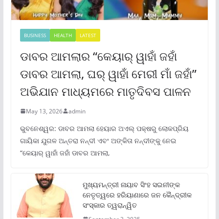
BUSINESS
HEALTH
LATEST
ଡାବର ଆମଲାର “କେୟାର୍ ୱାହାଁ ଜହାଁ
ଡାବର ଆମଲା, ଘର୍ ୱାହାଁ ମେରୀ ମାଁ ଜହାଁ”
ଅଭିଯାନ ମାଧ୍ୟମରେ ମାତୃଦିବସ ପାଳନ
May 13, 2026
admin
ଭୁବନେଶ୍ୱର: ଡାବର ଆମଲା ହେୟାର ଅଏଲ୍ ପକ୍ଷରୁ ଲୋକପ୍ରିୟ
ଗାୟିକା ଯୁଗଳ ଅନ୍ତରା ନନ୍ଦୀ ଏବଂ ଅଙ୍କିତା ନନ୍ଦୀଙ୍କୁ ନେଇ
“କେୟାର୍ ୱାହାଁ ଜହାଁ ଡାବର ଆମଲା,
ମୁଖ୍ୟମନ୍ତ୍ରୀ ନାୟାବ ସିଂହ ସଇନୀଙ୍କ
ନେତୃତ୍ୱରେ ହରିୟାଣାରେ ଜନ କୈନ୍ଦ୍ରୀକ
ସଂସ୍କାର ତ୍ୱରାନ୍ୱିତ