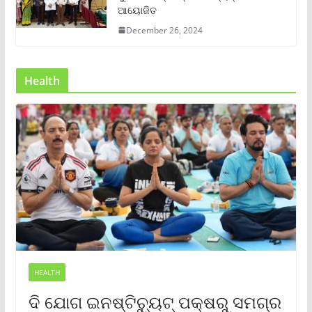
ଆୟୋଜିତ
December 26, 2024
Health
HEALTH
ଦି ଯୋଗ ଇନଷ୍ଟିଚ୍ୟୁଟ୍ ପକ୍ଷରୁ ସମଗ୍ର