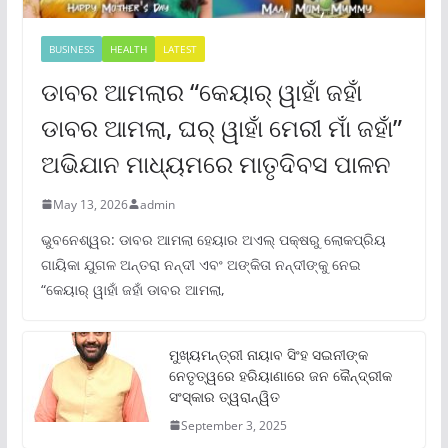
BUSINESS
HEALTH
LATEST
ଡାବର ଆମଲାର “କେୟାର୍ ୱାହାଁ ଜହାଁ
ଡାବର ଆମଲା, ଘର୍ ୱାହାଁ ମେରୀ ମାଁ ଜହାଁ”
ଅଭିଯାନ ମାଧ୍ୟମରେ ମାତୃଦିବସ ପାଳନ
May 13, 2026
admin
ଭୁବନେଶ୍ୱର: ଡାବର ଆମଲା ହେୟାର ଅଏଲ୍ ପକ୍ଷରୁ ଲୋକପ୍ରିୟ
ଗାୟିକା ଯୁଗଳ ଅନ୍ତରା ନନ୍ଦୀ ଏବଂ ଅଙ୍କିତା ନନ୍ଦୀଙ୍କୁ ନେଇ
“କେୟାର୍ ୱାହାଁ ଜହାଁ ଡାବର ଆମଲା,
ମୁଖ୍ୟମନ୍ତ୍ରୀ ନାୟାବ ସିଂହ ସଇନୀଙ୍କ
ନେତୃତ୍ୱରେ ହରିୟାଣାରେ ଜନ କୈନ୍ଦ୍ରୀକ
ସଂସ୍କାର ତ୍ୱରାନ୍ୱିତ
September 3, 2025