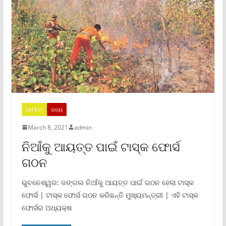
LATEST
ରାଜ୍ୟ
March 8, 2021
admin
ନିଆଁକୁ ଆୟତ୍ତ ପାଇଁ ଟାସ୍କ ଫୋର୍ସ
ଗଠନ
ଭୁବନେଶ୍ୱର: ଜଙ୍ଗଲ ନିଆଁକୁ ଆୟତ୍ତ ପାଇଁ ଗଠନ ହେଲା ଟାସ୍କ
ଫୋର୍ସ | ଟାସ୍କ ଫୋର୍ସ ଗଠନ କରିଛନ୍ତି ମୁଖ୍ୟମନ୍ତ୍ରୀ | ଏହି ଟାସ୍କ
ଫୋର୍ସର ଅଧ୍ୟକ୍ଷ