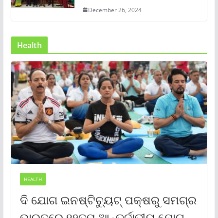
December 26, 2024
Health
HEALTH
ଦି ଯୋଗ ଇନଷ୍ଟିଚ୍ୟୁଟ୍ ପକ୍ଷରୁ ସମଗ୍ର
ଭାରତରେ ୧୨ତମ ଆନ୍ତର୍ଜାତୀୟ ଯୋଗ