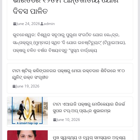
ଦିବସ ପାଳିତ
June 24, 2026
admin
ଭୁବନେଶ୍ୱର: ବିଶ୍ୱର ସବୁଠାରୁ ପୁରୁଣା ସଂଗଠିତ ଯୋଗ କେନ୍ଦ୍ର,
ସାନ୍ତାକ୍ରୁଜ୍ (ମୁମ୍ବାଇ) ସ୍ଥିତ ‘ଦି ଯୋଗ ଇନଷ୍ଟିଚ୍ୟୁଟ୍‌’ (ଟିୱାଇଆଇ),
ପକ୍ଷରୁ ଚଳିତ ବର୍ଷର ବିଷୟବସ୍ତୁ “ସୁସ୍ଥ ବାର୍ଦ୍ଧକ୍ୟ
ଟାଟା ଷ୍ଟିଲ୍‌ କଳିଙ୍ଗନଗର ପକ୍ଷରୁ ମେଗା ରକ୍ତଦାନ ଶିବିରରେ ୨୮୦
ୟୁନିଟ୍‌ ରକ୍ତ ସଂଗୃହୀତ
June 19, 2026
ଟାଟା ଏଆଇଜି ପକ୍ଷରୁ ମେଡିକେୟାର ରିଜର୍ଭ
ସୁପର ଟପ୍‌-ଅପ୍ ପ୍ଲାନ୍‌ର ଶୁଭାରମ୍ଭ
June 10, 2026
ମୁଖ ସ୍ୱାସ୍ଥ୍ୟ ଓ ତ୍ୱଚା ସମସ୍ୟାର ଅଦୃଶ୍ୟ