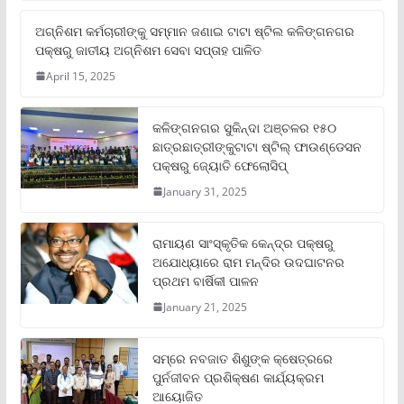
ଅଗ୍ନିଶମ କର୍ମଚାରୀଙ୍କୁ ସମ୍ମାନ ଜଣାଇ ଟାଟା ଷ୍ଟିଲ କଳିଙ୍ଗନଗର
ପକ୍ଷରୁ ଜାତୀୟ ଅଗ୍ନିଶମ ସେବା ସପ୍ତାହ ପାଳିତ
April 15, 2025
କଳିଙ୍ଗନଗର ସୁକିନ୍ଦା ଅଞ୍ଚଳର ୧୫୦
ଛାତ୍ରଛାତ୍ରୀଙ୍କୁଟାଟା ଷ୍ଟିଲ୍ ଫାଉଣ୍ଡେସନ
ପକ୍ଷରୁ ଜ୍ୟୋତି ଫେଲୋସିପ୍‌
January 31, 2025
ରାମାୟଣ ସାଂସ୍କୃତିକ କେନ୍ଦ୍ର ପକ୍ଷରୁ
ଅଯୋଧ୍ୟାରେ ରାମ ମନ୍ଦିର ଉଦଘାଟନର
ପ୍ରଥମ ବାର୍ଷିକୀ ପାଳନ
January 21, 2025
ସମ୍‌ରେ ନବଜାତ ଶିଶୁଙ୍କ କ୍ଷେତ୍ରରେ
ପୁର୍ନଜୀବନ ପ୍ରଶିକ୍ଷଣ କାର୍ଯ୍ୟକ୍ରମ
ଆୟୋଜିତ