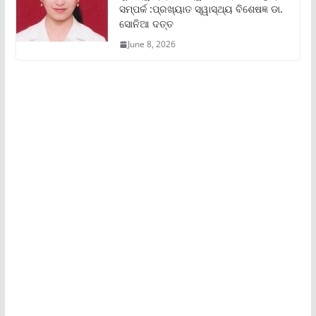
ସମ୍ପର୍କ :ପ୍ରଖ୍ୟାତ ସ୍ୱାସ୍ଥ୍ୟ ବିଶେଷଜ୍ଞ ଡା.
ସୋନିଆ ଦତ୍ତ
June 8, 2026