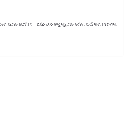
ପରେ ଭାରତ ଫେରିବେ । ଅଭିନନ୍ଦନଙ୍କୁ ସ୍ୱାଗତ କରିବା ପାଇଁ ସାରା ଦେଶବାସୀ