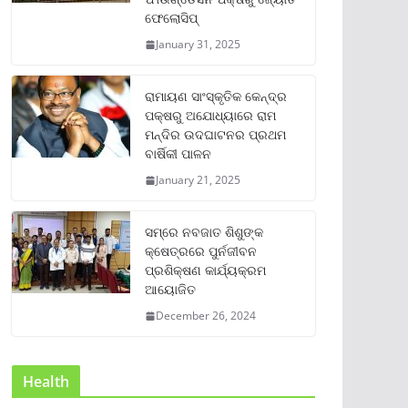
ଫେଲୋସିପ୍‌
January 31, 2025
ରାମାୟଣ ସାଂସ୍କୃତିକ କେନ୍ଦ୍ର
ପକ୍ଷରୁ ଅଯୋଧ୍ୟାରେ ରାମ
ମନ୍ଦିର ଉଦଘାଟନର ପ୍ରଥମ
ବାର୍ଷିକୀ ପାଳନ
January 21, 2025
ସମ୍‌ରେ ନବଜାତ ଶିଶୁଙ୍କ
କ୍ଷେତ୍ରରେ ପୁର୍ନଜୀବନ
ପ୍ରଶିକ୍ଷଣ କାର୍ଯ୍ୟକ୍ରମ
ଆୟୋଜିତ
December 26, 2024
Health