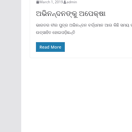
March 1, 2019
admin
ଅଭିନନ୍ଦନଙ୍କୁ ଅପେକ୍ଷା
ଭାରତର ବୀର ପୁତ୍ର ଅଭିନନ୍ଦନ ବର୍ଦ୍ଧମାନ ଆଉ କିଛି ସମୟ 
ଉତ୍ସାହିତ ହୋଇପଡ଼ିଛନ୍ତି
Read More