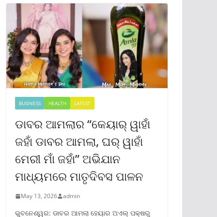
BUSINESS
HEALTH
LATEST
ଡାବର ଆମଲାର “କେୟାର୍ ୱାହାଁ
ଜହାଁ ଡାବର ଆମଲା, ଘର୍ ୱାହାଁ
ମେରୀ ମାଁ ଜହାଁ” ଅଭିଯାନ
ମାଧ୍ୟମରେ ମାତୃଦିବସ ପାଳନ
May 13, 2026
admin
ଭୁବନେଶ୍ୱର: ଡାବର ଆମଲା ହେୟାର ଅଏଲ୍ ପକ୍ଷରୁ