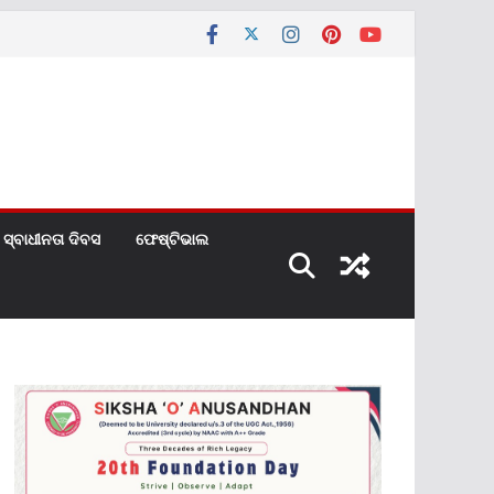
ସ୍ବାଧୀନତା ଦିବସ
ଫେଷ୍ଟିଭାଲ