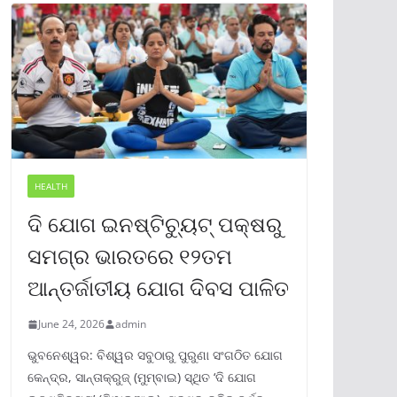
HEALTH
ଦି ଯୋଗ ଇନଷ୍ଟିଚ୍ୟୁଟ୍ ପକ୍ଷରୁ
ସମଗ୍ର ଭାରତରେ ୧୨ତମ
ଆନ୍ତର୍ଜାତୀୟ ଯୋଗ ଦିବସ ପାଳିତ
June 24, 2026
admin
ଭୁବନେଶ୍ୱର: ବିଶ୍ୱର ସବୁଠାରୁ ପୁରୁଣା ସଂଗଠିତ ଯୋଗ
କେନ୍ଦ୍ର, ସାନ୍ତାକ୍ରୁଜ୍ (ମୁମ୍ବାଇ) ସ୍ଥିତ ‘ଦି ଯୋଗ