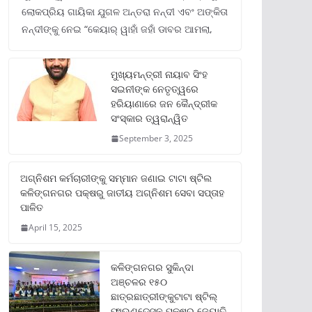
ଲୋକପ୍ରିୟ ଗାୟିକା ଯୁଗଳ ଅନ୍ତରା ନନ୍ଦୀ ଏବଂ ଅଙ୍କିତା
ନନ୍ଦୀଙ୍କୁ ନେଇ “କେୟାର୍ ୱାହାଁ ଜହାଁ ଡାବର ଆମଲା,
ମୁଖ୍ୟମନ୍ତ୍ରୀ ନାୟାବ ସିଂହ
ସଇନୀଙ୍କ ନେତୃତ୍ୱରେ
ହରିୟାଣାରେ ଜନ କୈନ୍ଦ୍ରୀକ
ସଂସ୍କାର ତ୍ୱରାନ୍ୱିତ
September 3, 2025
ଅଗ୍ନିଶମ କର୍ମଚାରୀଙ୍କୁ ସମ୍ମାନ ଜଣାଇ ଟାଟା ଷ୍ଟିଲ
କଳିଙ୍ଗନଗର ପକ୍ଷରୁ ଜାତୀୟ ଅଗ୍ନିଶମ ସେବା ସପ୍ତାହ
ପାଳିତ
April 15, 2025
କଳିଙ୍ଗନଗର ସୁକିନ୍ଦା
ଅଞ୍ଚଳର ୧୫୦
ଛାତ୍ରଛାତ୍ରୀଙ୍କୁଟାଟା ଷ୍ଟିଲ୍
ଫାଉଣ୍ଡେସନ ପକ୍ଷରୁ ଜ୍ୟୋତି