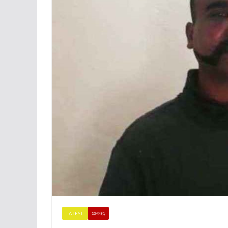
LATEST
ଜାତୀୟ