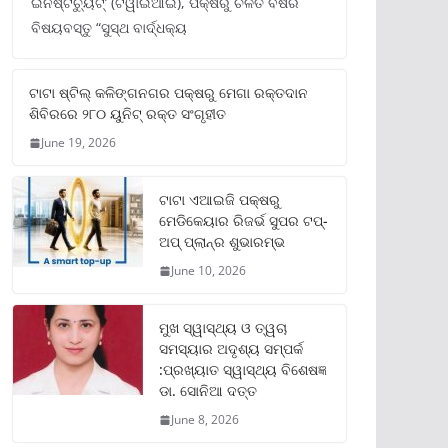
ଇନଷ୍ଟିଚ୍ୟୁଟ୍‌’ (ଟିୱାଇଆଇ), ପକ୍ଷରୁ ଚଳିତ ବର୍ଷର
ବିଷୟବସ୍ତୁ “ସୁସ୍ଥ ବାର୍ଦ୍ଧକ୍ୟ
ଟାଟା ଷ୍ଟିଲ୍‌ କଳିଙ୍ଗନଗର ପକ୍ଷରୁ ମେଗା ରକ୍ତଦାନ
ଶିବିରରେ ୨୮୦ ୟୁନିଟ୍‌ ରକ୍ତ ସଂଗୃହୀତ
June 19, 2026
ଟାଟା ଏଆଇଜି ପକ୍ଷରୁ
ମେଡିକେୟାର ରିଜର୍ଭ ସୁପର ଟପ୍‌-
ଅପ୍ ପ୍ଲାନ୍‌ର ଶୁଭାରମ୍ଭ
June 10, 2026
ମୁଖ ସ୍ୱାସ୍ଥ୍ୟ ଓ ତ୍ୱଚା
ସମସ୍ୟାର ଅଦୃଶ୍ୟ ସମ୍ପର୍କ
:ପ୍ରଖ୍ୟାତ ସ୍ୱାସ୍ଥ୍ୟ ବିଶେଷଜ୍ଞ
ଡା. ସୋନିଆ ଦତ୍ତ
June 8, 2026