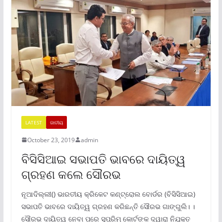
LATEST
ଜାତୀୟ
October 23, 2019
admin
ବିସିସିଆଇ ସଭାପତି ଭାବରେ ଦାୟିତ୍ୱ
ଗ୍ରହଣ କଲେ ସୌରଭ
ନୂଆଦିଲ୍ଲୀ() ଭାରତୀୟ କ୍ରିକେଟ କଣ୍ଟ୍ରୋଲ ବୋର୍ଡର (ବିସିସିଆଇ)
ସଭାପତି ଭାବରେ ଦାୟିତ୍ୱ ଗ୍ରହଣ କରିଛନ୍ତି ସୌରଭ ଗାଙ୍ଗୁଲି। ।
ସୌରଭ ଦାୟିତ୍ୱ ନେବା ପରେ ସୁପ୍ରିମ୍ କୋର୍ଟଙ୍କ ଦ୍ୱାରା ନିଯୁକ୍ତ