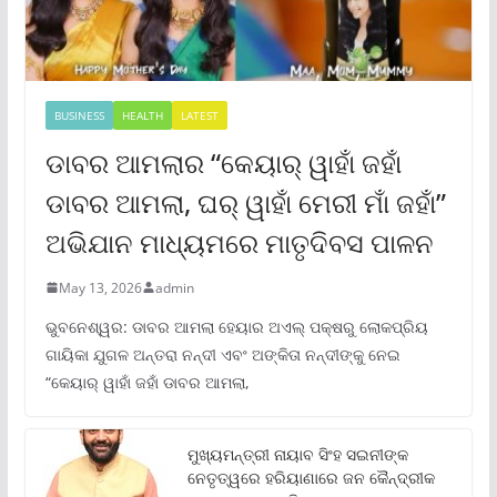
BUSINESS
HEALTH
LATEST
ଡାବର ଆମଲାର “କେୟାର୍ ୱାହାଁ ଜହାଁ
ଡାବର ଆମଲା, ଘର୍ ୱାହାଁ ମେରୀ ମାଁ ଜହାଁ”
ଅଭିଯାନ ମାଧ୍ୟମରେ ମାତୃଦିବସ ପାଳନ
May 13, 2026
admin
ଭୁବନେଶ୍ୱର: ଡାବର ଆମଲା ହେୟାର ଅଏଲ୍ ପକ୍ଷରୁ ଲୋକପ୍ରିୟ
ଗାୟିକା ଯୁଗଳ ଅନ୍ତରା ନନ୍ଦୀ ଏବଂ ଅଙ୍କିତା ନନ୍ଦୀଙ୍କୁ ନେଇ
“କେୟାର୍ ୱାହାଁ ଜହାଁ ଡାବର ଆମଲା,
ମୁଖ୍ୟମନ୍ତ୍ରୀ ନାୟାବ ସିଂହ ସଇନୀଙ୍କ
ନେତୃତ୍ୱରେ ହରିୟାଣାରେ ଜନ କୈନ୍ଦ୍ରୀକ