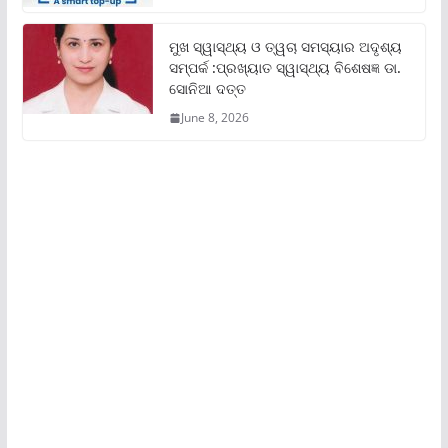
ମୁଖ ସ୍ୱାସ୍ଥ୍ୟ ଓ ତ୍ୱଚା ସମସ୍ୟାର ଅଦୃଶ୍ୟ
ସମ୍ପର୍କ :ପ୍ରଖ୍ୟାତ ସ୍ୱାସ୍ଥ୍ୟ ବିଶେଷଜ୍ଞ ଡା.
ସୋନିଆ ଦତ୍ତ
June 8, 2026