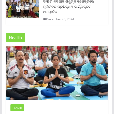
ସମ୍‌ରେ ନବଜାତ ଶିଶୁଙ୍କ କ୍ଷେତ୍ରରେ
ପୁର୍ନଜୀବନ ପ୍ରଶିକ୍ଷଣ କାର୍ଯ୍ୟକ୍ରମ
ଆୟୋଜିତ
December 26, 2024
Health
HEALTH