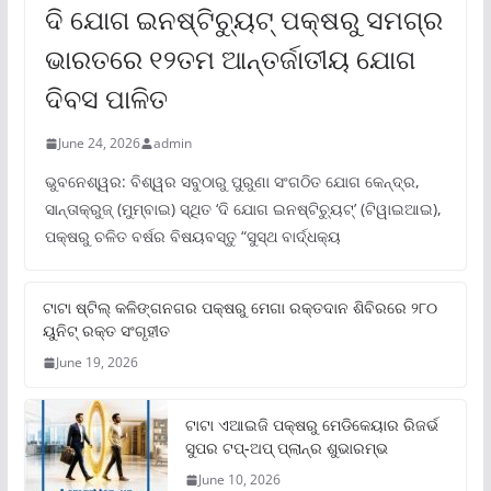
ଦି ଯୋଗ ଇନଷ୍ଟିଚ୍ୟୁଟ୍ ପକ୍ଷରୁ ସମଗ୍ର
ଭାରତରେ ୧୨ତମ ଆନ୍ତର୍ଜାତୀୟ ଯୋଗ
ଦିବସ ପାଳିତ
June 24, 2026
admin
ଭୁବନେଶ୍ୱର: ବିଶ୍ୱର ସବୁଠାରୁ ପୁରୁଣା ସଂଗଠିତ ଯୋଗ କେନ୍ଦ୍ର,
ସାନ୍ତାକ୍ରୁଜ୍ (ମୁମ୍ବାଇ) ସ୍ଥିତ ‘ଦି ଯୋଗ ଇନଷ୍ଟିଚ୍ୟୁଟ୍‌’ (ଟିୱାଇଆଇ),
ପକ୍ଷରୁ ଚଳିତ ବର୍ଷର ବିଷୟବସ୍ତୁ “ସୁସ୍ଥ ବାର୍ଦ୍ଧକ୍ୟ
ଟାଟା ଷ୍ଟିଲ୍‌ କଳିଙ୍ଗନଗର ପକ୍ଷରୁ ମେଗା ରକ୍ତଦାନ ଶିବିରରେ ୨୮୦
ୟୁନିଟ୍‌ ରକ୍ତ ସଂଗୃହୀତ
June 19, 2026
ଟାଟା ଏଆଇଜି ପକ୍ଷରୁ ମେଡିକେୟାର ରିଜର୍ଭ
ସୁପର ଟପ୍‌-ଅପ୍ ପ୍ଲାନ୍‌ର ଶୁଭାରମ୍ଭ
June 10, 2026