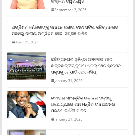
ସଂସ୍କାର ତ୍ୱରାନ୍ୱିତ
September 3, 2025
ଅଗ୍ନିଶମ କର୍ମଚାରୀଙ୍କୁ ସମ୍ମାନ ଜଣାଇ ଟାଟା ଷ୍ଟିଲ କଳିଙ୍ଗନଗର
ପକ୍ଷରୁ ଜାତୀୟ ଅଗ୍ନିଶମ ସେବା ସପ୍ତାହ ପାଳିତ
April 15, 2025
କଳିଙ୍ଗନଗର ସୁକିନ୍ଦା ଅଞ୍ଚଳର ୧୫୦
ଛାତ୍ରଛାତ୍ରୀଙ୍କୁଟାଟା ଷ୍ଟିଲ୍ ଫାଉଣ୍ଡେସନ
ପକ୍ଷରୁ ଜ୍ୟୋତି ଫେଲୋସିପ୍‌
January 31, 2025
ରାମାୟଣ ସାଂସ୍କୃତିକ କେନ୍ଦ୍ର ପକ୍ଷରୁ
ଅଯୋଧ୍ୟାରେ ରାମ ମନ୍ଦିର ଉଦଘାଟନର
ପ୍ରଥମ ବାର୍ଷିକୀ ପାଳନ
January 21, 2025