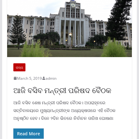
ରାଜ୍ୟ
March 5, 2019
admin
ଆଜି ବସିବ ମନ୍ତ୍ରୀ ପରିଷଦ ବୈଠକ
ଆଜି ବସିବ ଶେଷ ମନ୍ତ୍ରୀ ପରିଷଦ ବୈଠକ। ଅପରାହ୍ନରେ
ସଚ୍ଚିବାଳୟରେ ମୁଖ୍ୟମନ୍ତ୍ରୀଙ୍କ ଅଧ୍ୟକ୍ଷତାରେ ଏହି ବୈଠକ
ଅନୁଷ୍ଠିତ ହେବ। ଦିନେ ୨ଦିନ ଭିତରେ ନିର୍ବାଚନ ତାରିଖ ଘୋଷଣା
Read More