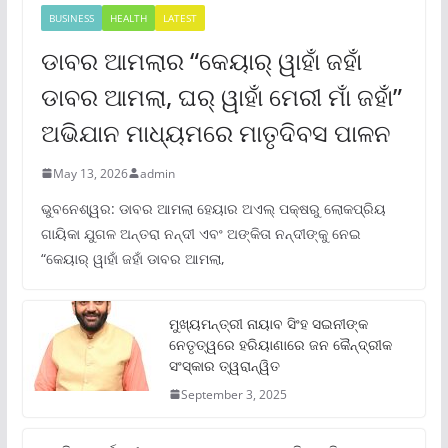
BUSINESS
HEALTH
LATEST
ଡାବର ଆମଲାର “କେୟାର୍ ୱାହାଁ ଜହାଁ
ଡାବର ଆମଲା, ଘର୍ ୱାହାଁ ମେରୀ ମାଁ ଜହାଁ”
ଅଭିଯାନ ମାଧ୍ୟମରେ ମାତୃଦିବସ ପାଳନ
May 13, 2026
admin
ଭୁବନେଶ୍ୱର: ଡାବର ଆମଲା ହେୟାର ଅଏଲ୍ ପକ୍ଷରୁ ଲୋକପ୍ରିୟ
ଗାୟିକା ଯୁଗଳ ଅନ୍ତରା ନନ୍ଦୀ ଏବଂ ଅଙ୍କିତା ନନ୍ଦୀଙ୍କୁ ନେଇ
“କେୟାର୍ ୱାହାଁ ଜହାଁ ଡାବର ଆମଲା,
ମୁଖ୍ୟମନ୍ତ୍ରୀ ନାୟାବ ସିଂହ ସଇନୀଙ୍କ
ନେତୃତ୍ୱରେ ହରିୟାଣାରେ ଜନ କୈନ୍ଦ୍ରୀକ
ସଂସ୍କାର ତ୍ୱରାନ୍ୱିତ
September 3, 2025