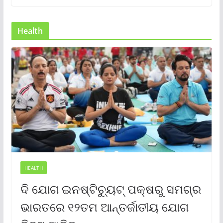
Health
HEALTH
ଦି ଯୋଗ ଇନଷ୍ଟିଚ୍ୟୁଟ୍ ପକ୍ଷରୁ ସମଗ୍ର
ଭାରତରେ ୧୨ତମ ଆନ୍ତର୍ଜାତୀୟ ଯୋଗ