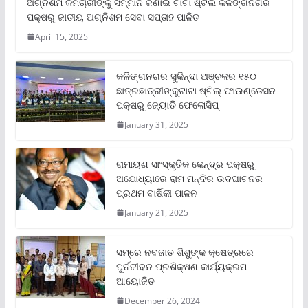
ଅଗ୍ନିଶମ କର୍ମଚାରୀଙ୍କୁ ସମ୍ମାନ ଜଣାଇ ଟାଟା ଷ୍ଟିଲ କଳିଙ୍ଗନଗର
ପକ୍ଷରୁ ଜାତୀୟ ଅଗ୍ନିଶମ ସେବା ସପ୍ତାହ ପାଳିତ
April 15, 2025
କଳିଙ୍ଗନଗର ସୁକିନ୍ଦା ଅଞ୍ଚଳର ୧୫୦
ଛାତ୍ରଛାତ୍ରୀଙ୍କୁଟାଟା ଷ୍ଟିଲ୍ ଫାଉଣ୍ଡେସନ
ପକ୍ଷରୁ ଜ୍ୟୋତି ଫେଲୋସିପ୍‌
January 31, 2025
ରାମାୟଣ ସାଂସ୍କୃତିକ କେନ୍ଦ୍ର ପକ୍ଷରୁ
ଅଯୋଧ୍ୟାରେ ରାମ ମନ୍ଦିର ଉଦଘାଟନର
ପ୍ରଥମ ବାର୍ଷିକୀ ପାଳନ
January 21, 2025
ସମ୍‌ରେ ନବଜାତ ଶିଶୁଙ୍କ କ୍ଷେତ୍ରରେ
ପୁର୍ନଜୀବନ ପ୍ରଶିକ୍ଷଣ କାର୍ଯ୍ୟକ୍ରମ
ଆୟୋଜିତ
December 26, 2024