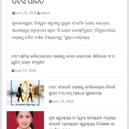
ଦିବସ ପାଳିତ
June 24, 2026
admin
ଭୁବନେଶ୍ୱର: ବିଶ୍ୱର ସବୁଠାରୁ ପୁରୁଣା ସଂଗଠିତ ଯୋଗ କେନ୍ଦ୍ର,
ସାନ୍ତାକ୍ରୁଜ୍ (ମୁମ୍ବାଇ) ସ୍ଥିତ ‘ଦି ଯୋଗ ଇନଷ୍ଟିଚ୍ୟୁଟ୍‌’ (ଟିୱାଇଆଇ),
ପକ୍ଷରୁ ଚଳିତ ବର୍ଷର ବିଷୟବସ୍ତୁ “ସୁସ୍ଥ ବାର୍ଦ୍ଧକ୍ୟ
ଟାଟା ଷ୍ଟିଲ୍‌ କଳିଙ୍ଗନଗର ପକ୍ଷରୁ ମେଗା ରକ୍ତଦାନ ଶିବିରରେ ୨୮୦
ୟୁନିଟ୍‌ ରକ୍ତ ସଂଗୃହୀତ
June 19, 2026
ଟାଟା ଏଆଇଜି ପକ୍ଷରୁ ମେଡିକେୟାର ରିଜର୍ଭ
ସୁପର ଟପ୍‌-ଅପ୍ ପ୍ଲାନ୍‌ର ଶୁଭାରମ୍ଭ
June 10, 2026
ମୁଖ ସ୍ୱାସ୍ଥ୍ୟ ଓ ତ୍ୱଚା ସମସ୍ୟାର ଅଦୃଶ୍ୟ
ସମ୍ପର୍କ :ପ୍ରଖ୍ୟାତ ସ୍ୱାସ୍ଥ୍ୟ ବିଶେଷଜ୍ଞ ଡା.