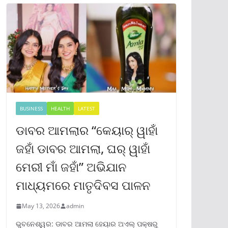
BUSINESS
HEALTH
LATEST
ଡାବର ଆମଲାର “କେୟାର୍ ୱାହାଁ
ଜହାଁ ଡାବର ଆମଲା, ଘର୍ ୱାହାଁ
ମେରୀ ମାଁ ଜହାଁ” ଅଭିଯାନ
ମାଧ୍ୟମରେ ମାତୃଦିବସ ପାଳନ
May 13, 2026
admin
ଭୁବନେଶ୍ୱର: ଡାବର ଆମଲା ହେୟାର ଅଏଲ୍ ପକ୍ଷରୁ