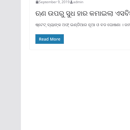
September 9, 2019
admin
ଋଣ ଉପରୁ ସୁଧ ହାର କମାଇଲା ଏସ
ଷ୍ଟେଟ୍ ବ୍ୟାଙ୍କ ଅଫ୍ ଇଣ୍ଡିଆର ନୂଆ ଓ ବଡ ଘୋଷଣା । ଜମା
Read More