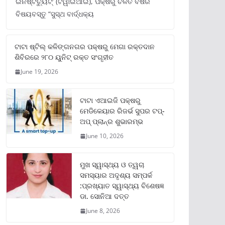
ଇନଷ୍ଟିଚ୍ୟୁଟ୍‌’ (ଟିୱାଇଆଇ), ପକ୍ଷରୁ ଚଳିତ ବର୍ଷର
ବିଷୟବସ୍ତୁ “ସୁସ୍ଥ ବାର୍ଦ୍ଧକ୍ୟ
ଟାଟା ଷ୍ଟିଲ୍‌ କଳିଙ୍ଗନଗର ପକ୍ଷରୁ ମେଗା ରକ୍ତଦାନ
ଶିବିରରେ ୨୮୦ ୟୁନିଟ୍‌ ରକ୍ତ ସଂଗୃହୀତ
June 19, 2026
ଟାଟା ଏଆଇଜି ପକ୍ଷରୁ
ମେଡିକେୟାର ରିଜର୍ଭ ସୁପର ଟପ୍‌-
ଅପ୍ ପ୍ଲାନ୍‌ର ଶୁଭାରମ୍ଭ
June 10, 2026
ମୁଖ ସ୍ୱାସ୍ଥ୍ୟ ଓ ତ୍ୱଚା
ସମସ୍ୟାର ଅଦୃଶ୍ୟ ସମ୍ପର୍କ
:ପ୍ରଖ୍ୟାତ ସ୍ୱାସ୍ଥ୍ୟ ବିଶେଷଜ୍ଞ
ଡା. ସୋନିଆ ଦତ୍ତ
June 8, 2026