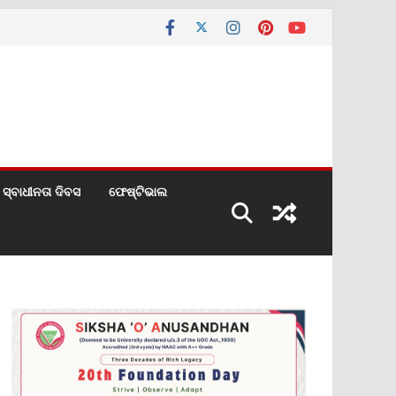
ସ୍ବାଧୀନତା ଦିବସ
ଫେଷ୍ଟିଭାଲ