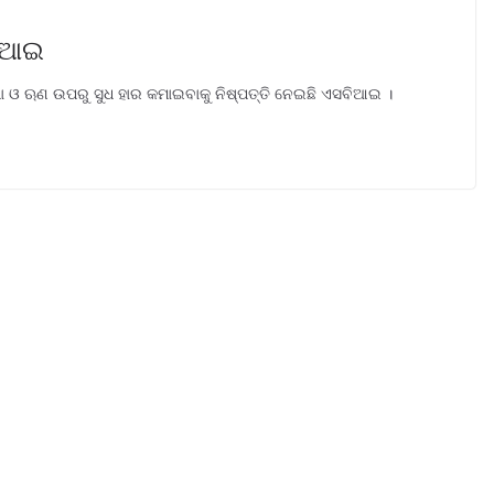
ବିଆଇ
 ଓ ଋଣ ଉପରୁ ସୁଧ ହାର କମାଇବାକୁ ନିଷ୍ପତ୍ତି ନେଇଛି ଏସବିଆଇ ।