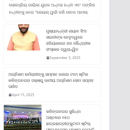
ଲୋକପ୍ରିୟ ଗାୟିକା ଯୁଗଳ ଅନ୍ତରା ନନ୍ଦୀ ଏବଂ ଅଙ୍କିତା
ନନ୍ଦୀଙ୍କୁ ନେଇ “କେୟାର୍ ୱାହାଁ ଜହାଁ ଡାବର ଆମଲା,
ମୁଖ୍ୟମନ୍ତ୍ରୀ ନାୟାବ ସିଂହ
ସଇନୀଙ୍କ ନେତୃତ୍ୱରେ
ହରିୟାଣାରେ ଜନ କୈନ୍ଦ୍ରୀକ
ସଂସ୍କାର ତ୍ୱରାନ୍ୱିତ
September 3, 2025
ଅଗ୍ନିଶମ କର୍ମଚାରୀଙ୍କୁ ସମ୍ମାନ ଜଣାଇ ଟାଟା ଷ୍ଟିଲ
କଳିଙ୍ଗନଗର ପକ୍ଷରୁ ଜାତୀୟ ଅଗ୍ନିଶମ ସେବା ସପ୍ତାହ
ପାଳିତ
April 15, 2025
କଳିଙ୍ଗନଗର ସୁକିନ୍ଦା
ଅଞ୍ଚଳର ୧୫୦
ଛାତ୍ରଛାତ୍ରୀଙ୍କୁଟାଟା ଷ୍ଟିଲ୍
ଫାଉଣ୍ଡେସନ ପକ୍ଷରୁ ଜ୍ୟୋତି