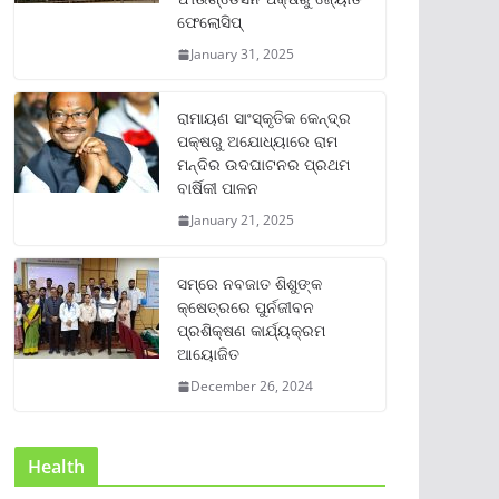
ଫେଲୋସିପ୍‌
January 31, 2025
ରାମାୟଣ ସାଂସ୍କୃତିକ କେନ୍ଦ୍ର
ପକ୍ଷରୁ ଅଯୋଧ୍ୟାରେ ରାମ
ମନ୍ଦିର ଉଦଘାଟନର ପ୍ରଥମ
ବାର୍ଷିକୀ ପାଳନ
January 21, 2025
ସମ୍‌ରେ ନବଜାତ ଶିଶୁଙ୍କ
କ୍ଷେତ୍ରରେ ପୁର୍ନଜୀବନ
ପ୍ରଶିକ୍ଷଣ କାର୍ଯ୍ୟକ୍ରମ
ଆୟୋଜିତ
December 26, 2024
Health