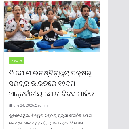
HEALTH
ଦି ଯୋଗ ଇନଷ୍ଟିଚ୍ୟୁଟ୍ ପକ୍ଷରୁ
ସମଗ୍ର ଭାରତରେ ୧୨ତମ
ଆନ୍ତର୍ଜାତୀୟ ଯୋଗ ଦିବସ ପାଳିତ
June 24, 2026
admin
ଭୁବନେଶ୍ୱର: ବିଶ୍ୱର ସବୁଠାରୁ ପୁରୁଣା ସଂଗଠିତ ଯୋଗ
କେନ୍ଦ୍ର, ସାନ୍ତାକ୍ରୁଜ୍ (ମୁମ୍ବାଇ) ସ୍ଥିତ ‘ଦି ଯୋଗ