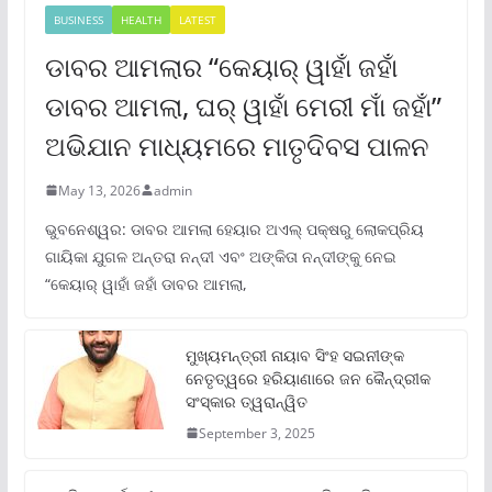
BUSINESS
HEALTH
LATEST
ଡାବର ଆମଲାର “କେୟାର୍ ୱାହାଁ ଜହାଁ
ଡାବର ଆମଲା, ଘର୍ ୱାହାଁ ମେରୀ ମାଁ ଜହାଁ”
ଅଭିଯାନ ମାଧ୍ୟମରେ ମାତୃଦିବସ ପାଳନ
May 13, 2026
admin
ଭୁବନେଶ୍ୱର: ଡାବର ଆମଲା ହେୟାର ଅଏଲ୍ ପକ୍ଷରୁ ଲୋକପ୍ରିୟ
ଗାୟିକା ଯୁଗଳ ଅନ୍ତରା ନନ୍ଦୀ ଏବଂ ଅଙ୍କିତା ନନ୍ଦୀଙ୍କୁ ନେଇ
“କେୟାର୍ ୱାହାଁ ଜହାଁ ଡାବର ଆମଲା,
ମୁଖ୍ୟମନ୍ତ୍ରୀ ନାୟାବ ସିଂହ ସଇନୀଙ୍କ
ନେତୃତ୍ୱରେ ହରିୟାଣାରେ ଜନ କୈନ୍ଦ୍ରୀକ
ସଂସ୍କାର ତ୍ୱରାନ୍ୱିତ
September 3, 2025