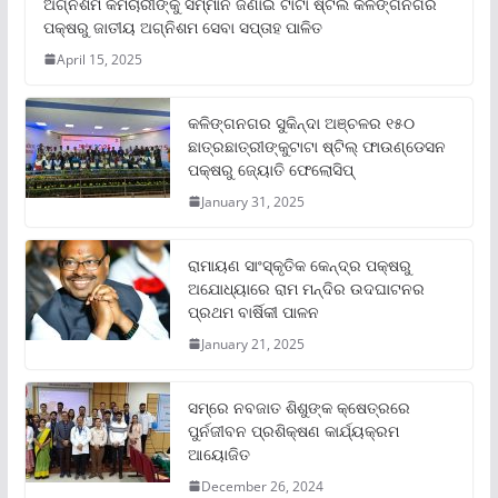
ଅଗ୍ନିଶମ କର୍ମଚାରୀଙ୍କୁ ସମ୍ମାନ ଜଣାଇ ଟାଟା ଷ୍ଟିଲ କଳିଙ୍ଗନଗର
ପକ୍ଷରୁ ଜାତୀୟ ଅଗ୍ନିଶମ ସେବା ସପ୍ତାହ ପାଳିତ
April 15, 2025
କଳିଙ୍ଗନଗର ସୁକିନ୍ଦା ଅଞ୍ଚଳର ୧୫୦
ଛାତ୍ରଛାତ୍ରୀଙ୍କୁଟାଟା ଷ୍ଟିଲ୍ ଫାଉଣ୍ଡେସନ
ପକ୍ଷରୁ ଜ୍ୟୋତି ଫେଲୋସିପ୍‌
January 31, 2025
ରାମାୟଣ ସାଂସ୍କୃତିକ କେନ୍ଦ୍ର ପକ୍ଷରୁ
ଅଯୋଧ୍ୟାରେ ରାମ ମନ୍ଦିର ଉଦଘାଟନର
ପ୍ରଥମ ବାର୍ଷିକୀ ପାଳନ
January 21, 2025
ସମ୍‌ରେ ନବଜାତ ଶିଶୁଙ୍କ କ୍ଷେତ୍ରରେ
ପୁର୍ନଜୀବନ ପ୍ରଶିକ୍ଷଣ କାର୍ଯ୍ୟକ୍ରମ
ଆୟୋଜିତ
December 26, 2024