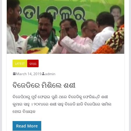
LATEST
ରାଜ୍ୟ
March 14, 2019
admin
ବିଜେଡିରେ ମିଶିଲେ ଶଶୀ
ବିଜେପିଠାରୁ ମୁହଁ ଫେରାଇ ପୁଣି ଥରେ ବିଜେଡିକୁ ଫେରିଛନ୍ତି ଶଶୀ
କୁମାର ସାହୁ । ୨୦୧୪ରେ ଶଶୀ ସାହୁ ବିଜେଡି ଛାଡି ବିଜେପିରେ ସାମିଲ
ହୋଇ ବିଧାୟକ
Read More