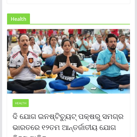
Health
HEALTH
ଦି ଯୋଗ ଇନଷ୍ଟିଚ୍ୟୁଟ୍ ପକ୍ଷରୁ ସମଗ୍ର
ଭାରତରେ ୧୨ତମ ଆନ୍ତର୍ଜାତୀୟ ଯୋଗ