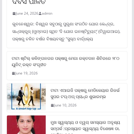
ଦିବସ ପାଳିତ
June 24, 2026
admin
ଭୁବନେଶ୍ୱର: ବିଶ୍ୱର ସବୁଠାରୁ ପୁରୁଣା ସଂଗଠିତ ଯୋଗ କେନ୍ଦ୍ର,
ସାନ୍ତାକ୍ରୁଜ୍ (ମୁମ୍ବାଇ) ସ୍ଥିତ ‘ଦି ଯୋଗ ଇନଷ୍ଟିଚ୍ୟୁଟ୍‌’ (ଟିୱାଇଆଇ),
ପକ୍ଷରୁ ଚଳିତ ବର୍ଷର ବିଷୟବସ୍ତୁ “ସୁସ୍ଥ ବାର୍ଦ୍ଧକ୍ୟ
ଟାଟା ଷ୍ଟିଲ୍‌ କଳିଙ୍ଗନଗର ପକ୍ଷରୁ ମେଗା ରକ୍ତଦାନ ଶିବିରରେ ୨୮୦
ୟୁନିଟ୍‌ ରକ୍ତ ସଂଗୃହୀତ
June 19, 2026
ଟାଟା ଏଆଇଜି ପକ୍ଷରୁ ମେଡିକେୟାର ରିଜର୍ଭ
ସୁପର ଟପ୍‌-ଅପ୍ ପ୍ଲାନ୍‌ର ଶୁଭାରମ୍ଭ
June 10, 2026
ମୁଖ ସ୍ୱାସ୍ଥ୍ୟ ଓ ତ୍ୱଚା ସମସ୍ୟାର ଅଦୃଶ୍ୟ
ସମ୍ପର୍କ :ପ୍ରଖ୍ୟାତ ସ୍ୱାସ୍ଥ୍ୟ ବିଶେଷଜ୍ଞ ଡା.