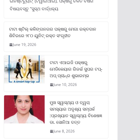
ଇନଷ୍ଟିଚ୍ୟୁଟ୍‌’ (ଟିୱାଇଆଇ), ପକ୍ଷରୁ ଚଳିତ ବର୍ଷର
ବିଷୟବସ୍ତୁ “ସୁସ୍ଥ ବାର୍ଦ୍ଧକ୍ୟ
ଟାଟା ଷ୍ଟିଲ୍‌ କଳିଙ୍ଗନଗର ପକ୍ଷରୁ ମେଗା ରକ୍ତଦାନ
ଶିବିରରେ ୨୮୦ ୟୁନିଟ୍‌ ରକ୍ତ ସଂଗୃହୀତ
June 19, 2026
ଟାଟା ଏଆଇଜି ପକ୍ଷରୁ
ମେଡିକେୟାର ରିଜର୍ଭ ସୁପର ଟପ୍‌-
ଅପ୍ ପ୍ଲାନ୍‌ର ଶୁଭାରମ୍ଭ
June 10, 2026
ମୁଖ ସ୍ୱାସ୍ଥ୍ୟ ଓ ତ୍ୱଚା
ସମସ୍ୟାର ଅଦୃଶ୍ୟ ସମ୍ପର୍କ
:ପ୍ରଖ୍ୟାତ ସ୍ୱାସ୍ଥ୍ୟ ବିଶେଷଜ୍ଞ
ଡା. ସୋନିଆ ଦତ୍ତ
June 8, 2026