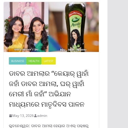
BUSINESS
HEALTH
LATEST
ଡାବର ଆମଲାର “କେୟାର୍ ୱାହାଁ
ଜହାଁ ଡାବର ଆମଲା, ଘର୍ ୱାହାଁ
ମେରୀ ମାଁ ଜହାଁ” ଅଭିଯାନ
ମାଧ୍ୟମରେ ମାତୃଦିବସ ପାଳନ
May 13, 2026
admin
ଭୁବନେଶ୍ୱର: ଡାବର ଆମଲା ହେୟାର ଅଏଲ୍ ପକ୍ଷରୁ