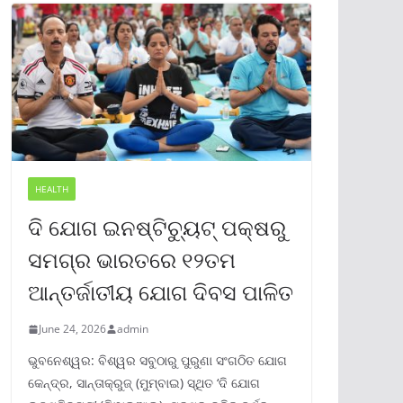
HEALTH
ଦି ଯୋଗ ଇନଷ୍ଟିଚ୍ୟୁଟ୍ ପକ୍ଷରୁ
ସମଗ୍ର ଭାରତରେ ୧୨ତମ
ଆନ୍ତର୍ଜାତୀୟ ଯୋଗ ଦିବସ ପାଳିତ
June 24, 2026
admin
ଭୁବନେଶ୍ୱର: ବିଶ୍ୱର ସବୁଠାରୁ ପୁରୁଣା ସଂଗଠିତ ଯୋଗ
କେନ୍ଦ୍ର, ସାନ୍ତାକ୍ରୁଜ୍ (ମୁମ୍ବାଇ) ସ୍ଥିତ ‘ଦି ଯୋଗ