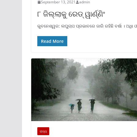
September 13, 2021
admin
୮ ଜିଲ୍ଲାକୁ ରେଡ୍ ୱାର୍ଣ୍ଣିଂ
ଭୁବନେଶ୍ୱର: ଲଘୁଚାପ ପ୍ରଭାବରେ ଜାରି ରହିଛି ବର୍ଷା । ଅଧିା ଓ
Read More
ରାଜ୍ୟ