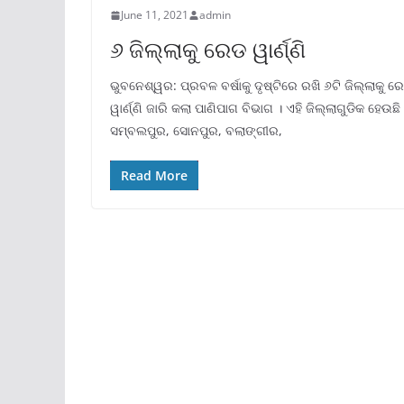
June 11, 2021
admin
୬ ଜିଲ୍ଲାକୁ ରେଡ ୱାର୍ଣ୍ଣି
ଭୁବନେଶ୍ୱର: ପ୍ରବଳ ବର୍ଷାକୁ ଦୃଷ୍ଟିରେ ରଖି ୬ଟି ଜିଲ୍ଲାକୁ ର
ୱାର୍ଣ୍ଣି ଜାରି କଲା ପାଣିପାଗ ବିଭାଗ । ଏହି ଜିଲ୍ଲାଗୁଡିକ ହେଉଛି
ସମ୍ବଲପୁର, ସୋନପୁର, ବଲାଙ୍ଗୀର,
Read More