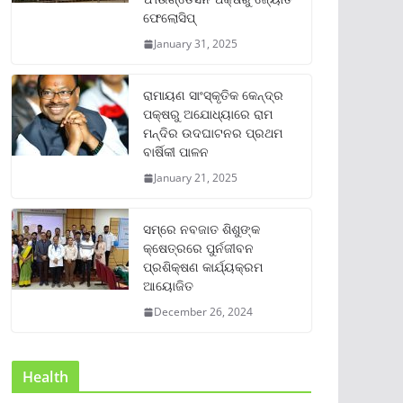
ଫେଲୋସିପ୍‌
January 31, 2025
ରାମାୟଣ ସାଂସ୍କୃତିକ କେନ୍ଦ୍ର
ପକ୍ଷରୁ ଅଯୋଧ୍ୟାରେ ରାମ
ମନ୍ଦିର ଉଦଘାଟନର ପ୍ରଥମ
ବାର୍ଷିକୀ ପାଳନ
January 21, 2025
ସମ୍‌ରେ ନବଜାତ ଶିଶୁଙ୍କ
କ୍ଷେତ୍ରରେ ପୁର୍ନଜୀବନ
ପ୍ରଶିକ୍ଷଣ କାର୍ଯ୍ୟକ୍ରମ
ଆୟୋଜିତ
December 26, 2024
Health