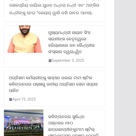
ଲୋକପ୍ରିୟ ଗାୟିକା ଯୁଗଳ ଅନ୍ତରା ନନ୍ଦୀ ଏବଂ ଅଙ୍କିତା
ନନ୍ଦୀଙ୍କୁ ନେଇ “କେୟାର୍ ୱାହାଁ ଜହାଁ ଡାବର ଆମଲା,
ମୁଖ୍ୟମନ୍ତ୍ରୀ ନାୟାବ ସିଂହ
ସଇନୀଙ୍କ ନେତୃତ୍ୱରେ
ହରିୟାଣାରେ ଜନ କୈନ୍ଦ୍ରୀକ
ସଂସ୍କାର ତ୍ୱରାନ୍ୱିତ
September 3, 2025
ଅଗ୍ନିଶମ କର୍ମଚାରୀଙ୍କୁ ସମ୍ମାନ ଜଣାଇ ଟାଟା ଷ୍ଟିଲ
କଳିଙ୍ଗନଗର ପକ୍ଷରୁ ଜାତୀୟ ଅଗ୍ନିଶମ ସେବା ସପ୍ତାହ
ପାଳିତ
April 15, 2025
କଳିଙ୍ଗନଗର ସୁକିନ୍ଦା
ଅଞ୍ଚଳର ୧୫୦
ଛାତ୍ରଛାତ୍ରୀଙ୍କୁଟାଟା ଷ୍ଟିଲ୍
ଫାଉଣ୍ଡେସନ ପକ୍ଷରୁ ଜ୍ୟୋତି