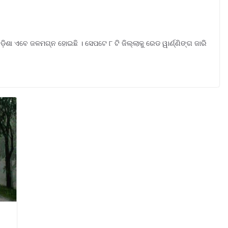
ଡ଼ିଶା ଏବେ ଜଳମଗ୍ନ ହୋଇଛି । ସେପଟେ ୮ ଟି ଜିଲ୍ଲାକୁ ରେଡ ୱାର୍ଣ୍ଣିଙ୍ଗ ଜାରି