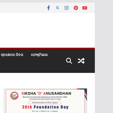
ସ୍ବାଧୀନତା ଦିବସ
ଫେଷ୍ଟିଭାଲ