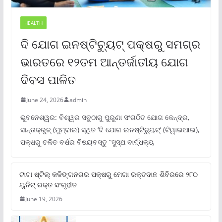
HEALTH
ଦି ଯୋଗ ଇନଷ୍ଟିଚ୍ୟୁଟ୍ ପକ୍ଷରୁ ସମଗ୍ର
ଭାରତରେ ୧୨ତମ ଆନ୍ତର୍ଜାତୀୟ ଯୋଗ
ଦିବସ ପାଳିତ
June 24, 2026
admin
ଭୁବନେଶ୍ୱର: ବିଶ୍ୱର ସବୁଠାରୁ ପୁରୁଣା ସଂଗଠିତ ଯୋଗ କେନ୍ଦ୍ର,
ସାନ୍ତାକ୍ରୁଜ୍ (ମୁମ୍ବାଇ) ସ୍ଥିତ ‘ଦି ଯୋଗ ଇନଷ୍ଟିଚ୍ୟୁଟ୍‌’ (ଟିୱାଇଆଇ),
ପକ୍ଷରୁ ଚଳିତ ବର୍ଷର ବିଷୟବସ୍ତୁ “ସୁସ୍ଥ ବାର୍ଦ୍ଧକ୍ୟ
ଟାଟା ଷ୍ଟିଲ୍‌ କଳିଙ୍ଗନଗର ପକ୍ଷରୁ ମେଗା ରକ୍ତଦାନ ଶିବିରରେ ୨୮୦
ୟୁନିଟ୍‌ ରକ୍ତ ସଂଗୃହୀତ
June 19, 2026