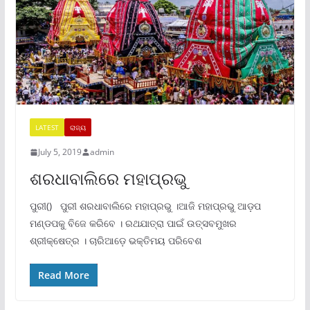
LATEST
ରାଜ୍ୟ
July 5, 2019
admin
ଶରଧାବାଲିରେ ମହାପ୍ରଭୁ
ପୁରୀ() ପୁରୀ ଶରଧାବାଲିରେ ମହାପ୍ରଭୁ ।ଆଜି ମହାପ୍ରଭୁ ଆଡ଼ପ
ମଣ୍ଡପକୁ ବିଜେ କରିବେ । ରଥଯାତ୍ରା ପାଇଁ ଉତ୍ସବମୁଖର
ଶ୍ରୀକ୍ଷେତ୍ର । ଚାରିଆଡ଼େ ଭକ୍ତିମୟ ପରିବେଶ
Read More