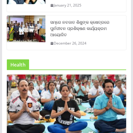
January 21, 2025
ସମ୍‌ରେ ନବଜାତ ଶିଶୁଙ୍କ କ୍ଷେତ୍ରରେ
ପୁର୍ନଜୀବନ ପ୍ରଶିକ୍ଷଣ କାର୍ଯ୍ୟକ୍ରମ
ଆୟୋଜିତ
December 26, 2024
Health