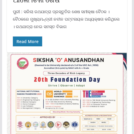
ପୁରୀ : ସରିଲା ରଥଯାତ୍ରା ପ୍ରସ୍ତୁତିର ଶେଷ ସମୀକ୍ଷା ବୈଠକ ।
ବୈଠକରେ ମୁଖ୍ୟମନ୍ତ୍ରୀ ନବୀନ ପଟ୍ଟନାୟକ ଅଧ୍ୟକ୍ଷତା କରିଥିଲେ
। ରଥଯାତ୍ରା ନେଇ ସମସ୍ତ ବିଭାଗ
Read More