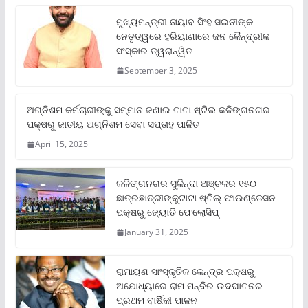
ମୁଖ୍ୟମନ୍ତ୍ରୀ ନାୟାବ ସିଂହ ସଇନୀଙ୍କ
ନେତୃତ୍ୱରେ ହରିୟାଣାରେ ଜନ କୈନ୍ଦ୍ରୀକ
ସଂସ୍କାର ତ୍ୱରାନ୍ୱିତ
September 3, 2025
ଅଗ୍ନିଶମ କର୍ମଚାରୀଙ୍କୁ ସମ୍ମାନ ଜଣାଇ ଟାଟା ଷ୍ଟିଲ କଳିଙ୍ଗନଗର
ପକ୍ଷରୁ ଜାତୀୟ ଅଗ୍ନିଶମ ସେବା ସପ୍ତାହ ପାଳିତ
April 15, 2025
କଳିଙ୍ଗନଗର ସୁକିନ୍ଦା ଅଞ୍ଚଳର ୧୫୦
ଛାତ୍ରଛାତ୍ରୀଙ୍କୁଟାଟା ଷ୍ଟିଲ୍ ଫାଉଣ୍ଡେସନ
ପକ୍ଷରୁ ଜ୍ୟୋତି ଫେଲୋସିପ୍‌
January 31, 2025
ରାମାୟଣ ସାଂସ୍କୃତିକ କେନ୍ଦ୍ର ପକ୍ଷରୁ
ଅଯୋଧ୍ୟାରେ ରାମ ମନ୍ଦିର ଉଦଘାଟନର
ପ୍ରଥମ ବାର୍ଷିକୀ ପାଳନ