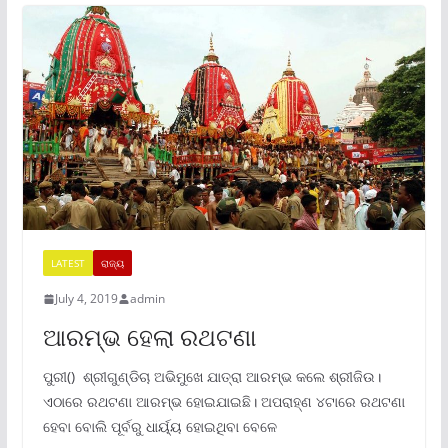
LATEST
ରାଜ୍ୟ
July 4, 2019
admin
ଆରମ୍ଭ ହେଲା ରଥଟଣା
ପୁରୀ() ଶ୍ରୀଗୁଣ୍ଡିଚା ଅଭିମୁଖେ ଯାତ୍ରା ଆରମ୍ଭ କଲେ ଶ୍ରୀଜିଉ।
ଏଠାରେ ରଥଟଣା ଆରମ୍ଭ ହୋଇଯାଇଛି। ଅପରାହ୍ଣ ୪ଟାରେ ରଥଟଣା
ହେବା ବୋଲି ପୂର୍ବରୁ ଧାର୍ୟ୍ୟ ହୋଇଥିବା ବେଳେ