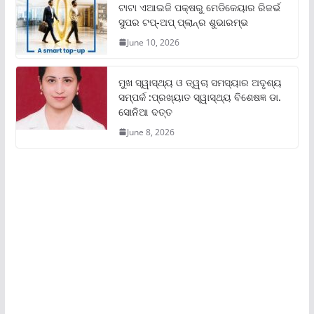
ଟାଟା ଏଆଇଜି ପକ୍ଷରୁ ମେଡିକେୟାର ରିଜର୍ଭ
ସୁପର ଟପ୍‌-ଅପ୍ ପ୍ଲାନ୍‌ର ଶୁଭାରମ୍ଭ
June 10, 2026
ମୁଖ ସ୍ୱାସ୍ଥ୍ୟ ଓ ତ୍ୱଚା ସମସ୍ୟାର ଅଦୃଶ୍ୟ
ସମ୍ପର୍କ :ପ୍ରଖ୍ୟାତ ସ୍ୱାସ୍ଥ୍ୟ ବିଶେଷଜ୍ଞ ଡା.
ସୋନିଆ ଦତ୍ତ
June 8, 2026