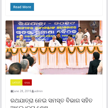
Read More
LATEST
ରାଜ୍ୟ
June 28, 2019
admin
ରଥଯାତ୍ରା ନେଇ ସମସ୍ତ ବିଭାଗ ସହିତ
ଆଲେ।ଚନା ଶେଷ