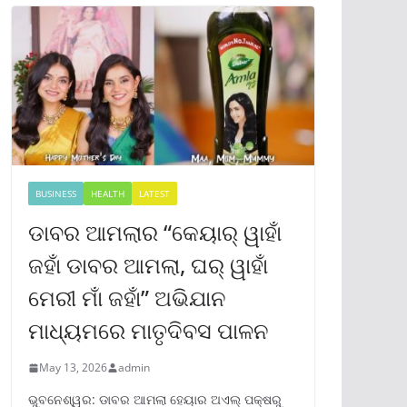
BUSINESS
HEALTH
LATEST
ଡାବର ଆମଲାର “କେୟାର୍ ୱାହାଁ
ଜହାଁ ଡାବର ଆମଲା, ଘର୍ ୱାହାଁ
ମେରୀ ମାଁ ଜହାଁ” ଅଭିଯାନ
ମାଧ୍ୟମରେ ମାତୃଦିବସ ପାଳନ
May 13, 2026
admin
ଭୁବନେଶ୍ୱର: ଡାବର ଆମଲା ହେୟାର ଅଏଲ୍ ପକ୍ଷରୁ