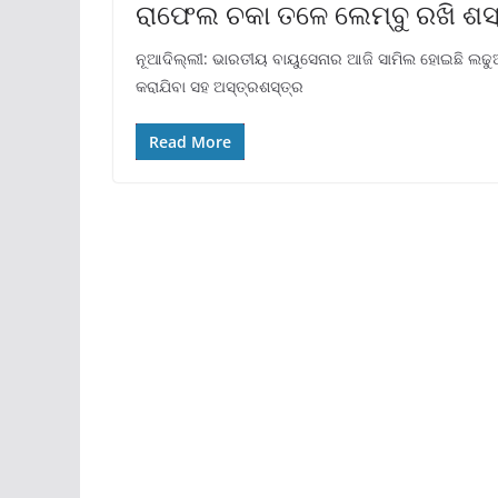
ରାଫେଲ ଚକା ତଳେ ଲେମ୍ବୁ ରଖି ଶସ୍ତ
ନୂଆଦିଲ୍ଲୀ: ଭାରତୀୟ ବାୟୁସେନାର ଆଜି ସାମିଲ ହୋଇଛି ଲଢୁଆ 
କରାଯିବା ସହ ଅସ୍ତ୍ରଶସ୍ତ୍ର
Read More