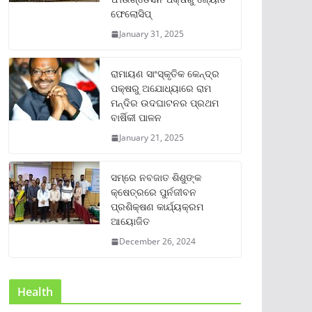
ଫେଲୋସିପ୍‌
January 31, 2025
ରାମାୟଣ ସାଂସ୍କୃତିକ କେନ୍ଦ୍ର
ପକ୍ଷରୁ ଅଯୋଧ୍ୟାରେ ରାମ
ମନ୍ଦିର ଉଦଘାଟନର ପ୍ରଥମ
ବାର୍ଷିକୀ ପାଳନ
January 21, 2025
ସମ୍‌ରେ ନବଜାତ ଶିଶୁଙ୍କ
କ୍ଷେତ୍ରରେ ପୁର୍ନଜୀବନ
ପ୍ରଶିକ୍ଷଣ କାର୍ଯ୍ୟକ୍ରମ
ଆୟୋଜିତ
December 26, 2024
Health