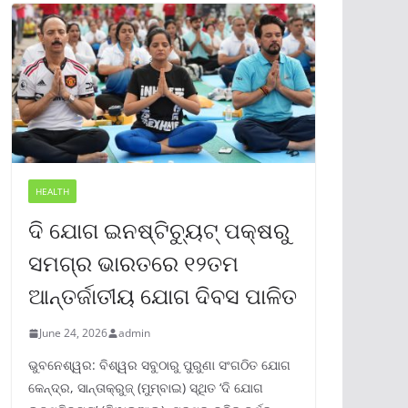
HEALTH
ଦି ଯୋଗ ଇନଷ୍ଟିଚ୍ୟୁଟ୍ ପକ୍ଷରୁ
ସମଗ୍ର ଭାରତରେ ୧୨ତମ
ଆନ୍ତର୍ଜାତୀୟ ଯୋଗ ଦିବସ ପାଳିତ
June 24, 2026
admin
ଭୁବନେଶ୍ୱର: ବିଶ୍ୱର ସବୁଠାରୁ ପୁରୁଣା ସଂଗଠିତ ଯୋଗ
କେନ୍ଦ୍ର, ସାନ୍ତାକ୍ରୁଜ୍ (ମୁମ୍ବାଇ) ସ୍ଥିତ ‘ଦି ଯୋଗ