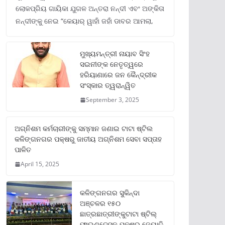
ଲୋକପ୍ରିୟ ଗାୟିକା ଯୁଗଳ ଅନ୍ତରା ନନ୍ଦୀ ଏବଂ ଅଙ୍କିତା
ନନ୍ଦୀଙ୍କୁ ନେଇ “କେୟାର୍ ୱାହାଁ ଜହାଁ ଡାବର ଆମଲା,
ମୁଖ୍ୟମନ୍ତ୍ରୀ ନାୟାବ ସିଂହ
ସଇନୀଙ୍କ ନେତୃତ୍ୱରେ
ହରିୟାଣାରେ ଜନ କୈନ୍ଦ୍ରୀକ
ସଂସ୍କାର ତ୍ୱରାନ୍ୱିତ
September 3, 2025
ଅଗ୍ନିଶମ କର୍ମଚାରୀଙ୍କୁ ସମ୍ମାନ ଜଣାଇ ଟାଟା ଷ୍ଟିଲ
କଳିଙ୍ଗନଗର ପକ୍ଷରୁ ଜାତୀୟ ଅଗ୍ନିଶମ ସେବା ସପ୍ତାହ
ପାଳିତ
April 15, 2025
କଳିଙ୍ଗନଗର ସୁକିନ୍ଦା
ଅଞ୍ଚଳର ୧୫୦
ଛାତ୍ରଛାତ୍ରୀଙ୍କୁଟାଟା ଷ୍ଟିଲ୍
ଫାଉଣ୍ଡେସନ ପକ୍ଷରୁ ଜ୍ୟୋତି