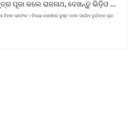
୍ର ପୂଜା କଲେ ରାଜନାଥ, ଦେଖନ୍ତୁ ଭିଡ଼ିଓ …
ବିମାନ ରାଫେଲ । ବିଜୟା ଦଶମୀରେ ଦୁଷ୍ଟ ଦମନ ପାଇଁମା ଦୁର୍ଗାଙ୍କ ପୂଜା