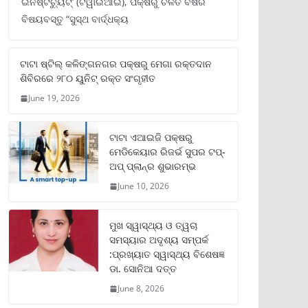
ଇନଷ୍ଟିଚ୍ୟୁଟ୍‌’ (ଟିୱାଇଆଇ), ପକ୍ଷରୁ ଚଳିତ ବର୍ଷର
ବିଷୟବସ୍ତୁ “ସୁସ୍ଥ ବାର୍ଦ୍ଧକ୍ୟ
ଟାଟା ଷ୍ଟିଲ୍‌ କଳିଙ୍ଗନଗର ପକ୍ଷରୁ ମେଗା ରକ୍ତଦାନ
ଶିବିରରେ ୨୮୦ ୟୁନିଟ୍‌ ରକ୍ତ ସଂଗୃହୀତ
June 19, 2026
ଟାଟା ଏଆଇଜି ପକ୍ଷରୁ
ମେଡିକେୟାର ରିଜର୍ଭ ସୁପର ଟପ୍‌-
ଅପ୍ ପ୍ଲାନ୍‌ର ଶୁଭାରମ୍ଭ
June 10, 2026
ମୁଖ ସ୍ୱାସ୍ଥ୍ୟ ଓ ତ୍ୱଚା
ସମସ୍ୟାର ଅଦୃଶ୍ୟ ସମ୍ପର୍କ
:ପ୍ରଖ୍ୟାତ ସ୍ୱାସ୍ଥ୍ୟ ବିଶେଷଜ୍ଞ
ଡା. ସୋନିଆ ଦତ୍ତ
June 8, 2026