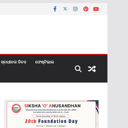
ସ୍ବାଧୀନତା ଦିବସ
ଫେଷ୍ଟିଭାଲ