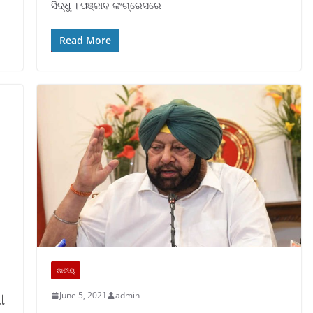
ସିଦ୍ଧୁ । ପଞ୍ଜାବ କଂଗ୍ରେସରେ
Read More
ଜାତୀୟ
ା
June 5, 2021
admin