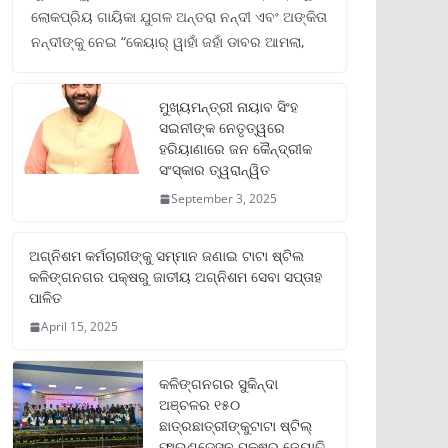
ଲୋକପ୍ରିୟ ଗାୟିକା ଯୁଗଳ ଅନ୍ତରା ନନ୍ଦୀ ଏବଂ ଅଙ୍କିତା
ନନ୍ଦୀଙ୍କୁ ନେଇ “କେୟାର୍ ୱାହାଁ ଜହାଁ ଡାବର ଆମଲା,
ମୁଖ୍ୟମନ୍ତ୍ରୀ ନାୟାବ ସିଂହ
ସଇନୀଙ୍କ ନେତୃତ୍ୱରେ
ହରିୟାଣାରେ ଜନ କୈନ୍ଦ୍ରୀକ
ସଂସ୍କାର ତ୍ୱରାନ୍ୱିତ
September 3, 2025
ଅଗ୍ନିଶମ କର୍ମଚାରୀଙ୍କୁ ସମ୍ମାନ ଜଣାଇ ଟାଟା ଷ୍ଟିଲ
କଳିଙ୍ଗନଗର ପକ୍ଷରୁ ଜାତୀୟ ଅଗ୍ନିଶମ ସେବା ସପ୍ତାହ
ପାଳିତ
April 15, 2025
କଳିଙ୍ଗନଗର ସୁକିନ୍ଦା
ଅଞ୍ଚଳର ୧୫୦
ଛାତ୍ରଛାତ୍ରୀଙ୍କୁଟାଟା ଷ୍ଟିଲ୍
ଫାଉଣ୍ଡେସନ ପକ୍ଷରୁ ଜ୍ୟୋତି