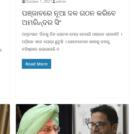
October 1, 2021
admin
ପଞ୍ଜାବରେ ନୂଆ ଦଳ ଗଠନ କରିବେ
ଅମରିନ୍ଦର ସିଂ
ଅମୃତସର: ଦିନକୁ ଦିନ ରୋଚକ ମୋଡ଼ ନେଉଛି ପଞ୍ଜାବ ରାଜନୀତି ।
ଘଡ଼ିକେ ଏବେ ଘୋଡ଼ା ଛୁଟୁଛି । କେତେବେଳେ କାହାକୁ ଦଳରୁ
ବହିଷ୍କାର କରାଯାଉଛି ତ
େ
Read More