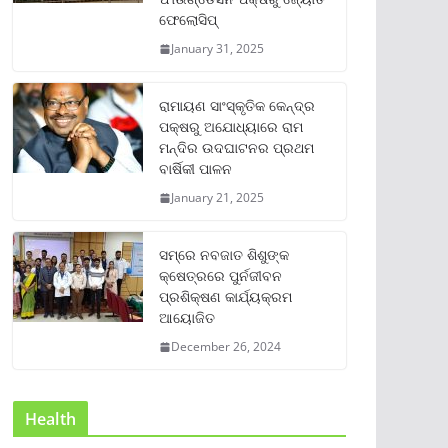
ଫେଲୋସିପ୍‌
January 31, 2025
ରାମାୟଣ ସାଂସ୍କୃତିକ କେନ୍ଦ୍ର
ପକ୍ଷରୁ ଅଯୋଧ୍ୟାରେ ରାମ
ମନ୍ଦିର ଉଦଘାଟନର ପ୍ରଥମ
ବାର୍ଷିକୀ ପାଳନ
January 21, 2025
ସମ୍‌ରେ ନବଜାତ ଶିଶୁଙ୍କ
କ୍ଷେତ୍ରରେ ପୁର୍ନଜୀବନ
ପ୍ରଶିକ୍ଷଣ କାର୍ଯ୍ୟକ୍ରମ
ଆୟୋଜିତ
December 26, 2024
Health