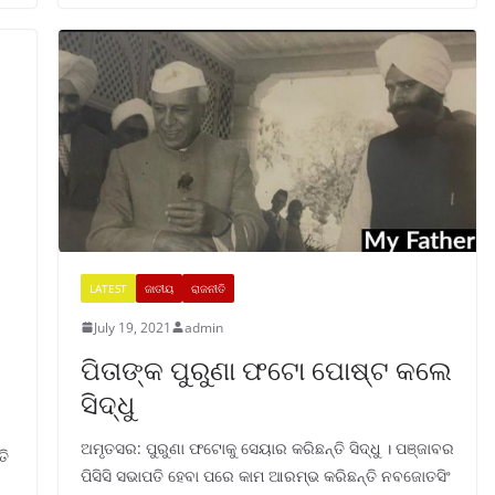
LATEST
ଜାତୀୟ
ରାଜନୀତି
July 19, 2021
admin
ପିତାଙ୍କ ପୁରୁଣା ଫଟୋ ପୋଷ୍ଟ କଲେ
ସିଦ୍ଧୁ
ଅମୃତସର: ପୁରୁଣା ଫଟୋକୁ ସେୟାର କରିଛନ୍ତି ସିଦ୍ଧୁ । ପଞ୍ଜାବର
ତି
ପିସିସି ସଭାପତି ହେବା ପରେ କାମ ଆରମ୍ଭ କରିଛନ୍ତି ନବଜୋତସିଂ