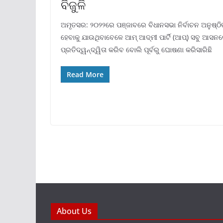
ବିଜୁଳି
ଅମୃତସର: ୨୦୨୨ରେ ପଞ୍ଜାବରେ ବିଧାନସଭା ନିର୍ବାଚନ ଅନୁଷ୍ଠି
ହେବାକୁ ଯାଉଥିବାବେଳେ ଆମ୍ ଆଦ୍ମୀ ପାର୍ଟି (ଆପ୍) ସବୁ ଆସନ
ପ୍ରତିଦ୍ୱନ୍ଦ୍ୱିତା କରିବ ବୋଲି ପୂର୍ବରୁ ଘୋଷଣା କରିସାରିଛି
Read More
About Us