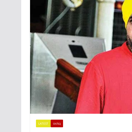
LATEST
ଜାତୀୟ