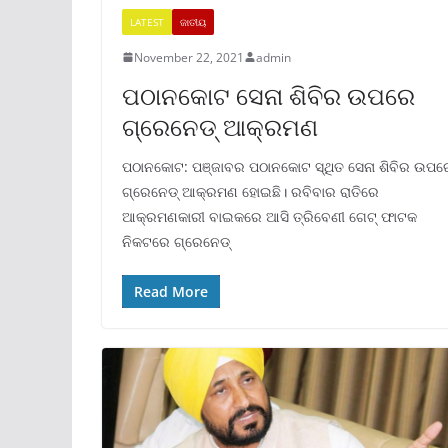
LATEST
ଜାତୀୟ
November 22, 2021
admin
ପଠାନକୋଟ ସେନା ଶିବିର ଉପରେ
ଗ୍ରେନେଡ୍ ଆକ୍ରମଣ
ପଠାନକୋଟ: ପଞ୍ଜାବର ପଠାନକୋଟ ସ୍ଥିତ ସେନା ଶିବିର ଉପର
ଗ୍ରେନେଡ୍ ଆକ୍ରମଣ ହୋଇଛି। ରବିବାର ରାତିରେ
ଆକ୍ରମଣକାରୀ ବାଇକରେ ଆସି ତ୍ରିବେଣୀ ଗେଟ୍ ଫାଟକ
ନିକଟରେ ଗ୍ରେନେଡ୍
Read More