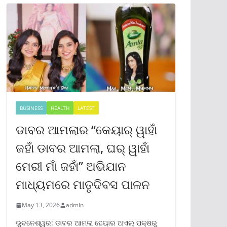
BUSINESS
HEALTH
LATEST
ଡାବର ଆମଲାର “କେୟାର୍ ୱାହାଁ
ଜହାଁ ଡାବର ଆମଲା, ଘର୍ ୱାହାଁ
ମେରୀ ମାଁ ଜହାଁ” ଅଭିଯାନ
ମାଧ୍ୟମରେ ମାତୃଦିବସ ପାଳନ
May 13, 2026
admin
ଭୁବନେଶ୍ୱର: ଡାବର ଆମଲା ହେୟାର ଅଏଲ୍ ପକ୍ଷରୁ