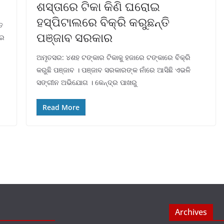
ଶସ୍ତାରେ ଟିକା କିଣି ଘରୋଇ
ହସ୍ପିଟାଲରେ ବିକ୍ରି କରୁଛନ୍ତି
ତ
ପଞ୍ଜାବ ସରକାର
ରେ
ଅମୃତସର: ୪ଶହ ଟଙ୍କାର ଟିକାକୁ ହଜାରେ ଟଙ୍କାରେ ବିକ୍ରି
କରୁଛି ପଞ୍ଜାବ । ପଞ୍ଜାବ ସରକାରଙ୍କ ନାଁରେ ଆସିଛି ଏଭଳି
ସଙ୍ଗୀନ ଅଭିଯୋଗ । କେନ୍ଦ୍ର ପାଖରୁ
Read More
Archives