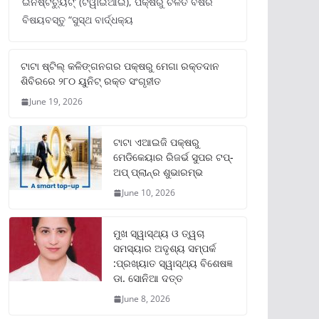
ଇନଷ୍ଟିଚ୍ୟୁଟ୍‌’ (ଟିୱାଇଆଇ), ପକ୍ଷରୁ ଚଳିତ ବର୍ଷର
ବିଷୟବସ୍ତୁ “ସୁସ୍ଥ ବାର୍ଦ୍ଧକ୍ୟ
ଟାଟା ଷ୍ଟିଲ୍‌ କଳିଙ୍ଗନଗର ପକ୍ଷରୁ ମେଗା ରକ୍ତଦାନ
ଶିବିରରେ ୨୮୦ ୟୁନିଟ୍‌ ରକ୍ତ ସଂଗୃହୀତ
June 19, 2026
ଟାଟା ଏଆଇଜି ପକ୍ଷରୁ
ମେଡିକେୟାର ରିଜର୍ଭ ସୁପର ଟପ୍‌-
ଅପ୍ ପ୍ଲାନ୍‌ର ଶୁଭାରମ୍ଭ
June 10, 2026
ମୁଖ ସ୍ୱାସ୍ଥ୍ୟ ଓ ତ୍ୱଚା
ସମସ୍ୟାର ଅଦୃଶ୍ୟ ସମ୍ପର୍କ
:ପ୍ରଖ୍ୟାତ ସ୍ୱାସ୍ଥ୍ୟ ବିଶେଷଜ୍ଞ
ଡା. ସୋନିଆ ଦତ୍ତ
June 8, 2026