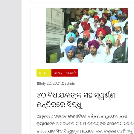
LATEST
ଜାତୀୟ
ରାଜନୀତି
July 22, 2021
admin
୪୦ ବିଧାୟକଙ୍କ ସହ ସ୍ୱର୍ଣ୍ଣ
ମନ୍ଦିରରେ ସିଦ୍ଧୁ
ଅମୃତସର: ପଞ୍ଜାବ ରାଜନୀତିରେ ବର୍ତ୍ତମାନ ମୁଖ୍ୟମନ୍ତ୍ରୀ
କ୍ୟାପଟେନ ଅମରିନ୍ଦର ସିଂହ ଓ ନବନିଯୁକ୍ତ କଂଗ୍ରେସ ସଭାପ
ନବଜ୍ୟୋତ ସିଂହ ସିଦ୍ଧୁଙ୍କ ମଧ୍ୟରେ କଡା ଟକ୍କର ଦେଖିବାକୁ