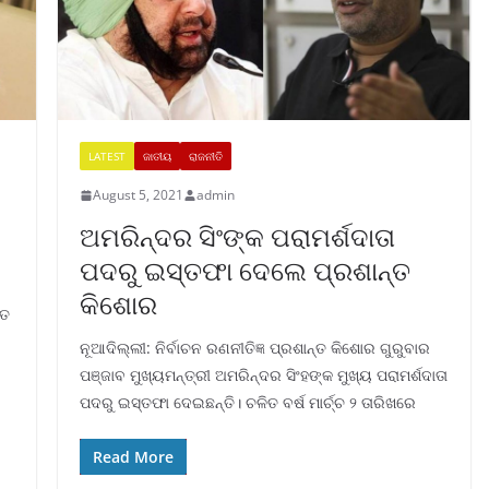
LATEST
ଜାତୀୟ
ରାଜନୀତି
August 5, 2021
admin
ଅମରିନ୍ଦର ସିଂଙ୍କ ପରାମର୍ଶଦାତା
ପଦରୁ ଇସ୍ତଫା ଦେଲେ ପ୍ରଶାନ୍ତ
କିଶୋର
ିତ
ନୂଆଦିଲ୍ଲୀ: ନିର୍ବାଚନ ରଣନୀତିଜ୍ଞ ପ୍ରଶାନ୍ତ କିଶୋର ଗୁରୁବାର
ପଞ୍ଜାବ ମୁଖ୍ୟମନ୍ତ୍ରୀ ଅମରିନ୍ଦର ସିଂହଙ୍କ ମୁଖ୍ୟ ପରାମର୍ଶଦାତା
ପଦରୁ ଇସ୍ତଫା ଦେଇଛନ୍ତି। ଚଳିତ ବର୍ଷ ମାର୍ଚ୍ଚ ୨ ତାରିଖରେ
Read More