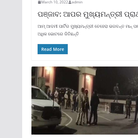
March 10, 2022
admin
ପଞ୍ଜାବ: ଆପର ମୁଖ୍ୟମନ୍ତ୍ରୀ ପ୍ରାର
ଆମ୍ ଆଦମୀ ପାର୍ଟିର ମୁଖ୍ୟମନ୍ତ୍ରୀ ଚେହେରା ଭଗବନ୍ତ ମାନ୍
ଅଧିକ ଭୋଟରେ ଜିତିଛନ୍ତି
Read More