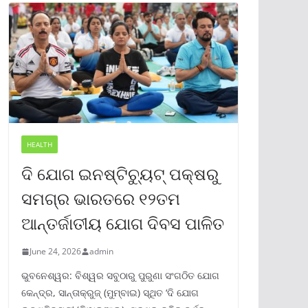
HEALTH
ଦି ଯୋଗ ଇନଷ୍ଟିଚ୍ୟୁଟ୍ ପକ୍ଷରୁ
ସମଗ୍ର ଭାରତରେ ୧୨ତମ
ଆନ୍ତର୍ଜାତୀୟ ଯୋଗ ଦିବସ ପାଳିତ
June 24, 2026
admin
ଭୁବନେଶ୍ୱର: ବିଶ୍ୱର ସବୁଠାରୁ ପୁରୁଣା ସଂଗଠିତ ଯୋଗ
କେନ୍ଦ୍ର, ସାନ୍ତାକ୍ରୁଜ୍ (ମୁମ୍ବାଇ) ସ୍ଥିତ ‘ଦି ଯୋଗ