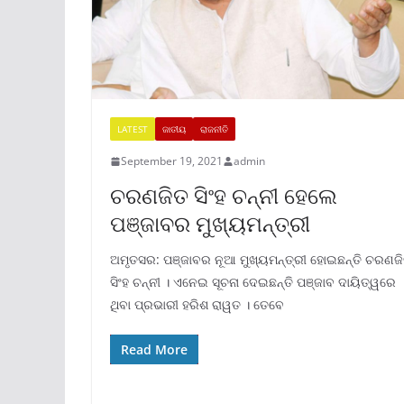
LATEST
ଜାତୀୟ
ରାଜନୀତି
September 19, 2021
admin
ଚରଣଜିତ ସିଂହ ଚନ୍ନୀ ହେଲେ
ପଞ୍ଜାବର ମୁଖ୍ୟମନ୍ତ୍ରୀ
ଅମୃତସର: ପଞ୍ଜାବର ନୂଆ ମୁଖ୍ୟମନ୍ତ୍ରୀ ହୋଇଛନ୍ତି ଚରଣଜ
ସିଂହ ଚନ୍ନୀ । ଏନେଇ ସୂଚନା ଦେଇଛନ୍ତି ପଞ୍ଜାବ ଦାୟିତ୍ୱରେ
ଥିବା ପ୍ରଭାରୀ ହରିଶ ରାୱତ । ତେବେ
Read More