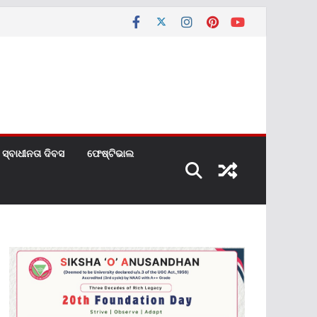
ସ୍ବାଧୀନତା ଦିବସ
ଫେଷ୍ଟିଭାଲ