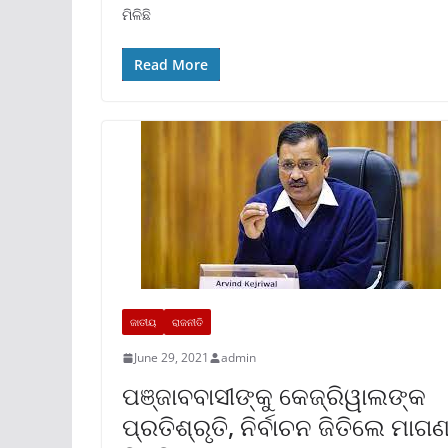
ମିଳିଛି
Read More
ଜାତୀୟ
ରାଜନୀତି
June 29, 2021
admin
ପଞ୍ଜାବବାସୀଙ୍କୁ କେଜ୍ରିୱାଲଙ୍କ
ପ୍ରତିଶ୍ରୃତି, ନିର୍ବାଚନ ଜିତିଲେ ମାଗଣ