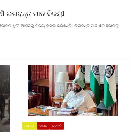
୍ଥୀ ଭଗବନ୍ତ ମାନ ବିଜୟୀ
 ପଞ୍ଜାବର ଧୁରୀ ଆସନରୁ ବିଜୟ ହାସଲ କରିଛନ୍ତି। ଭଗବନ୍ତ ମାନ ୫୦ ହଜାରରୁ
LATEST
ଜାତୀୟ
ରାଜନୀତି