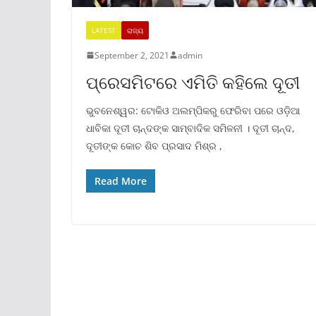
LATEST
ରାଜ୍ୟ
September 2, 2021
admin
ପ୍ରେସମିଟରେ ଏମିତି କହିଲେ ଦୂତୀ
ଭୁବନେଶ୍ୱର: ଟୋକିଓ ଅଲମ୍ପିକରୁ ଫେରିବା ପରେ ଓଡ଼ିଆ
ଧାବିକା ଦୂତୀ ଚାନ୍ଦଙ୍କ ସାମ୍ବାଦିକ ସମିଳନୀ । ଦୂତୀ ଚାନ୍ଦ,
ଦୂତୀଙ୍କ କୋଚ ଶିବ ପ୍ରସାଦ ମିଶ୍ର ,
Read More