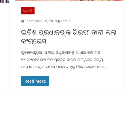
ରାଜନୀତି
September 16, 2019
admin
ଇତିିଶ ପ୍ରଧାନଙ୍କ ଗିରଫ ଦାବୀ କଲା
କଂଗ୍ରେସ
ଭୁବନେଶ୍ୱର() ଦଳୀୟ ବିଶୃଙ୍ଖଳାକୁ ଆଧାର କରି ଗତ
୧୪.୯.୨୦୧୯ ରିଖ ଦିନ ପୂର୍ବତନ ଛାତ୍ର କଂଗ୍ରେସ ରାଜ୍ୟ
ସଂଯୋଜକ ଶ୍ରୀ ଇତିଶ ପ୍ରଧାନଙ୍କୁ ନିଖିଳ ଭାରତ ଛାତ୍ର
Read More