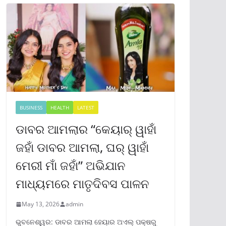
BUSINESS
HEALTH
LATEST
ଡାବର ଆମଲାର “କେୟାର୍ ୱାହାଁ
ଜହାଁ ଡାବର ଆମଲା, ଘର୍ ୱାହାଁ
ମେରୀ ମାଁ ଜହାଁ” ଅଭିଯାନ
ମାଧ୍ୟମରେ ମାତୃଦିବସ ପାଳନ
May 13, 2026
admin
ଭୁବନେଶ୍ୱର: ଡାବର ଆମଲା ହେୟାର ଅଏଲ୍ ପକ୍ଷରୁ