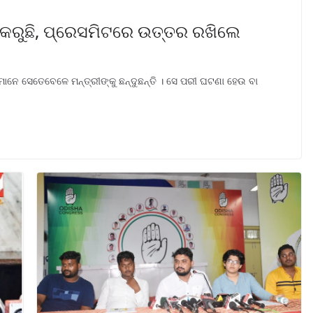
ବି କରୁଛି, ପ୍ରେସମିଟରେ ଉତ୍ତର ରଖିଲେ
ାନେ ସେତେବେଳେ ମନ୍ତ୍ରୀଙ୍କୁ ଛନ୍ଦୁଛନ୍ତି । ସେ ପରୀ ଘଟଣା ହେଉ ବା