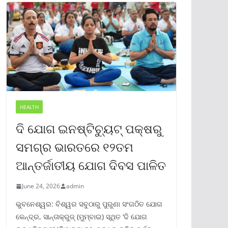
HEALTH
ଦି ଯୋଗ ଇନଷ୍ଟିଚ୍ୟୁଟ୍ ପକ୍ଷରୁ
ସମଗ୍ର ଭାରତରେ ୧୨ତମ
ଆନ୍ତର୍ଜାତୀୟ ଯୋଗ ଦିବସ ପାଳିତ
June 24, 2026
admin
ଭୁବନେଶ୍ୱର: ବିଶ୍ୱର ସବୁଠାରୁ ପୁରୁଣା ସଂଗଠିତ ଯୋଗ
କେନ୍ଦ୍ର, ସାନ୍ତାକ୍ରୁଜ୍ (ମୁମ୍ବାଇ) ସ୍ଥିତ ‘ଦି ଯୋଗ