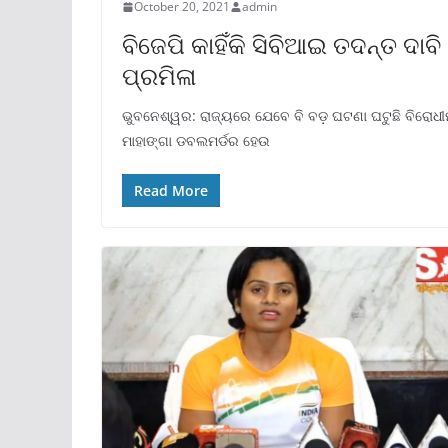
October 20, 2021
admin
ବିଜେପି କାହିଁକି ସିବିଆଇ ତଦନ୍ତ ଦା
ପ୍ରମିଳା
ଭୁବନେଶ୍ୱର: ରାଜ୍ୟରେ ଯେବେ ବି ବଡ଼ ଘଟଣା ଘଟୁଛି ବିରୋଧୀମ
ମାହାଙ୍ଗା ଡବଲମର୍ଡର ହେଉ
Read More