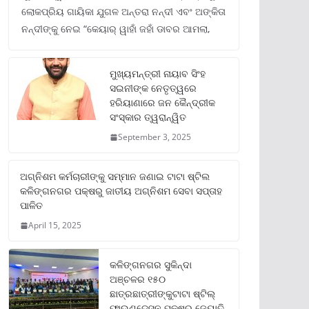
ଲୋକପ୍ରିୟ ଗାୟିକା ଯୁଗଳ ଅନ୍ତରା ନନ୍ଦୀ ଏବଂ ଅଙ୍କିତା
ନନ୍ଦୀଙ୍କୁ ନେଇ “କେୟାର୍ ୱାହାଁ ଜହାଁ ଡାବର ଆମଲା,
ମୁଖ୍ୟମନ୍ତ୍ରୀ ନାୟାବ ସିଂହ
ସଇନୀଙ୍କ ନେତୃତ୍ୱରେ
ହରିୟାଣାରେ ଜନ କୈନ୍ଦ୍ରୀକ
ସଂସ୍କାର ତ୍ୱରାନ୍ୱିତ
September 3, 2025
ଅଗ୍ନିଶମ କର୍ମଚାରୀଙ୍କୁ ସମ୍ମାନ ଜଣାଇ ଟାଟା ଷ୍ଟିଲ
କଳିଙ୍ଗନଗର ପକ୍ଷରୁ ଜାତୀୟ ଅଗ୍ନିଶମ ସେବା ସପ୍ତାହ
ପାଳିତ
April 15, 2025
କଳିଙ୍ଗନଗର ସୁକିନ୍ଦା
ଅଞ୍ଚଳର ୧୫୦
ଛାତ୍ରଛାତ୍ରୀଙ୍କୁଟାଟା ଷ୍ଟିଲ୍
ଫାଉଣ୍ଡେସନ ପକ୍ଷରୁ ଜ୍ୟୋତି