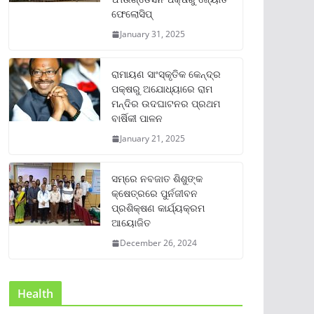
ଫେଲୋସିପ୍‌
January 31, 2025
ରାମାୟଣ ସାଂସ୍କୃତିକ କେନ୍ଦ୍ର
ପକ୍ଷରୁ ଅଯୋଧ୍ୟାରେ ରାମ
ମନ୍ଦିର ଉଦଘାଟନର ପ୍ରଥମ
ବାର୍ଷିକୀ ପାଳନ
January 21, 2025
ସମ୍‌ରେ ନବଜାତ ଶିଶୁଙ୍କ
କ୍ଷେତ୍ରରେ ପୁର୍ନଜୀବନ
ପ୍ରଶିକ୍ଷଣ କାର୍ଯ୍ୟକ୍ରମ
ଆୟୋଜିତ
December 26, 2024
Health