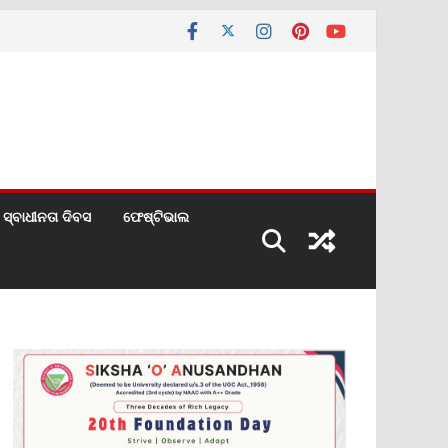
ସ୍ବାଧୀନତା ଦିବସ
ଫେଷ୍ଟିଭାଲ