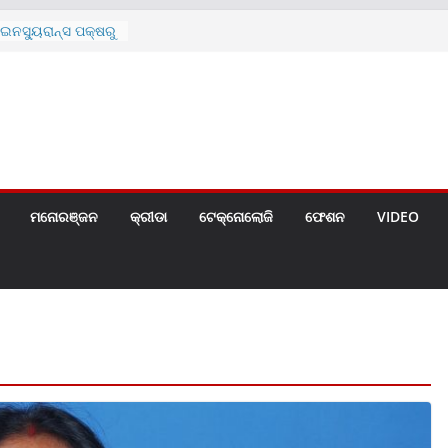
ନସ୍ୟୁରାନ୍ସ ପକ୍ଷରୁ
 ନେଇ ପ୍ରସ୍ତୁତ ନୂଆ
ନ୍ମୋଚିତ
ାରଙ୍କୁ ଚେୟାର ମାଡ଼
ରେ ସ୍କୁଲ ଛୁଟି
ୁଣୀର ମୃତ୍ୟୁ
଼ିତଙ୍କୁ ହତ୍ୟା,
ଆକ୍ରମଣର ଧମକ
ମନୋରଞ୍ଜନ
କ୍ରୀଡା
ଟେକ୍ନୋଲୋଜି
ଫେଶନ
VIDEO