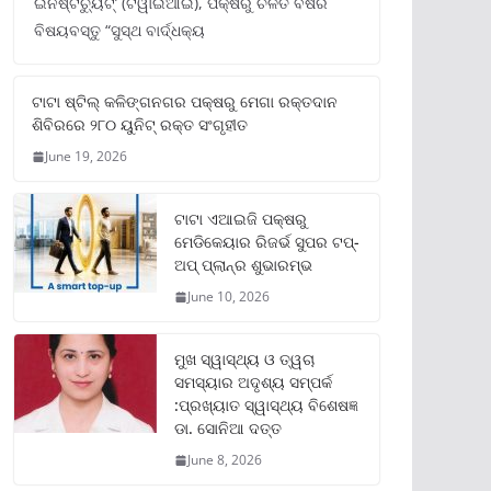
ଇନଷ୍ଟିଚ୍ୟୁଟ୍‌’ (ଟିୱାଇଆଇ), ପକ୍ଷରୁ ଚଳିତ ବର୍ଷର
ବିଷୟବସ୍ତୁ “ସୁସ୍ଥ ବାର୍ଦ୍ଧକ୍ୟ
ଟାଟା ଷ୍ଟିଲ୍‌ କଳିଙ୍ଗନଗର ପକ୍ଷରୁ ମେଗା ରକ୍ତଦାନ
ଶିବିରରେ ୨୮୦ ୟୁନିଟ୍‌ ରକ୍ତ ସଂଗୃହୀତ
June 19, 2026
ଟାଟା ଏଆଇଜି ପକ୍ଷରୁ
ମେଡିକେୟାର ରିଜର୍ଭ ସୁପର ଟପ୍‌-
ଅପ୍ ପ୍ଲାନ୍‌ର ଶୁଭାରମ୍ଭ
June 10, 2026
ମୁଖ ସ୍ୱାସ୍ଥ୍ୟ ଓ ତ୍ୱଚା
ସମସ୍ୟାର ଅଦୃଶ୍ୟ ସମ୍ପର୍କ
:ପ୍ରଖ୍ୟାତ ସ୍ୱାସ୍ଥ୍ୟ ବିଶେଷଜ୍ଞ
ଡା. ସୋନିଆ ଦତ୍ତ
June 8, 2026