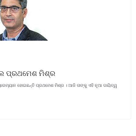
େ ପ୍ରଥମେଶ ମିଶ୍ର
ମ୍ୟାନ ହୋଇଛନ୍ତି ପ୍ରଥମେଶ ମିଶ୍ର । ଆଜି ତାଙ୍କୁ ଏହି ନୂଆ ଦାୟିତ୍ୱ