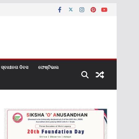
ସ୍ବାଧୀନତା ଦିବସ
ଫେଷ୍ଟିଭାଲ