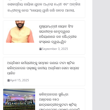
ଲୋକପ୍ରିୟ ଗାୟିକା ଯୁଗଳ ଅନ୍ତରା ନନ୍ଦୀ ଏବଂ ଅଙ୍କିତା
ନନ୍ଦୀଙ୍କୁ ନେଇ “କେୟାର୍ ୱାହାଁ ଜହାଁ ଡାବର ଆମଲା,
ମୁଖ୍ୟମନ୍ତ୍ରୀ ନାୟାବ ସିଂହ
ସଇନୀଙ୍କ ନେତୃତ୍ୱରେ
ହରିୟାଣାରେ ଜନ କୈନ୍ଦ୍ରୀକ
ସଂସ୍କାର ତ୍ୱରାନ୍ୱିତ
September 3, 2025
ଅଗ୍ନିଶମ କର୍ମଚାରୀଙ୍କୁ ସମ୍ମାନ ଜଣାଇ ଟାଟା ଷ୍ଟିଲ
କଳିଙ୍ଗନଗର ପକ୍ଷରୁ ଜାତୀୟ ଅଗ୍ନିଶମ ସେବା ସପ୍ତାହ
ପାଳିତ
April 15, 2025
କଳିଙ୍ଗନଗର ସୁକିନ୍ଦା
ଅଞ୍ଚଳର ୧୫୦
ଛାତ୍ରଛାତ୍ରୀଙ୍କୁଟାଟା ଷ୍ଟିଲ୍
ଫାଉଣ୍ଡେସନ ପକ୍ଷରୁ ଜ୍ୟୋତି