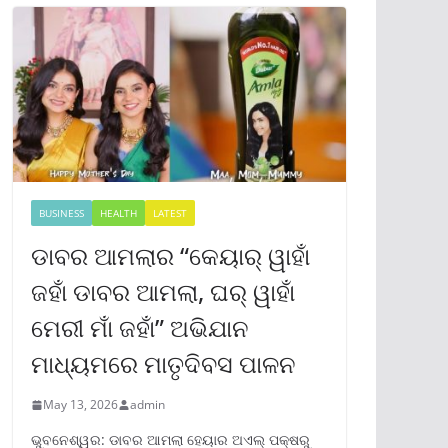
BUSINESS
HEALTH
LATEST
ଡାବର ଆମଲାର “କେୟାର୍ ୱାହାଁ
ଜହାଁ ଡାବର ଆମଲା, ଘର୍ ୱାହାଁ
ମେରୀ ମାଁ ଜହାଁ” ଅଭିଯାନ
ମାଧ୍ୟମରେ ମାତୃଦିବସ ପାଳନ
May 13, 2026
admin
ଭୁବନେଶ୍ୱର: ଡାବର ଆମଲା ହେୟାର ଅଏଲ୍ ପକ୍ଷରୁ