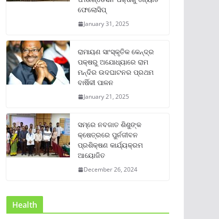
ଫେଲୋସିପ୍‌
January 31, 2025
ରାମାୟଣ ସାଂସ୍କୃତିକ କେନ୍ଦ୍ର
ପକ୍ଷରୁ ଅଯୋଧ୍ୟାରେ ରାମ
ମନ୍ଦିର ଉଦଘାଟନର ପ୍ରଥମ
ବାର୍ଷିକୀ ପାଳନ
January 21, 2025
ସମ୍‌ରେ ନବଜାତ ଶିଶୁଙ୍କ
କ୍ଷେତ୍ରରେ ପୁର୍ନଜୀବନ
ପ୍ରଶିକ୍ଷଣ କାର୍ଯ୍ୟକ୍ରମ
ଆୟୋଜିତ
December 26, 2024
Health