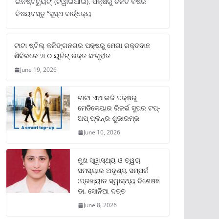
ଇନଷ୍ଟିଚ୍ୟୁଟ୍‌’ (ଟିୱାଇଆଇ), ପକ୍ଷରୁ ଚଳିତ ବର୍ଷର
ବିଷୟବସ୍ତୁ “ସୁସ୍ଥ ବାର୍ଦ୍ଧକ୍ୟ
ଟାଟା ଷ୍ଟିଲ୍‌ କଳିଙ୍ଗନଗର ପକ୍ଷରୁ ମେଗା ରକ୍ତଦାନ
ଶିବିରରେ ୨୮୦ ୟୁନିଟ୍‌ ରକ୍ତ ସଂଗୃହୀତ
June 19, 2026
ଟାଟା ଏଆଇଜି ପକ୍ଷରୁ
ମେଡିକେୟାର ରିଜର୍ଭ ସୁପର ଟପ୍‌-
ଅପ୍ ପ୍ଲାନ୍‌ର ଶୁଭାରମ୍ଭ
June 10, 2026
ମୁଖ ସ୍ୱାସ୍ଥ୍ୟ ଓ ତ୍ୱଚା
ସମସ୍ୟାର ଅଦୃଶ୍ୟ ସମ୍ପର୍କ
:ପ୍ରଖ୍ୟାତ ସ୍ୱାସ୍ଥ୍ୟ ବିଶେଷଜ୍ଞ
ଡା. ସୋନିଆ ଦତ୍ତ
June 8, 2026