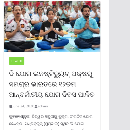
HEALTH
ଦି ଯୋଗ ଇନଷ୍ଟିଚ୍ୟୁଟ୍ ପକ୍ଷରୁ
ସମଗ୍ର ଭାରତରେ ୧୨ତମ
ଆନ୍ତର୍ଜାତୀୟ ଯୋଗ ଦିବସ ପାଳିତ
June 24, 2026
admin
ଭୁବନେଶ୍ୱର: ବିଶ୍ୱର ସବୁଠାରୁ ପୁରୁଣା ସଂଗଠିତ ଯୋଗ
କେନ୍ଦ୍ର, ସାନ୍ତାକ୍ରୁଜ୍ (ମୁମ୍ବାଇ) ସ୍ଥିତ ‘ଦି ଯୋଗ