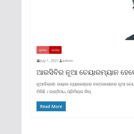
କ୍ରୀଡା
ଜାତୀୟ
July 1, 2021
admin
ଆରସିବିର ନୂଆ ଚେୟାରମ୍ୟାନ ହେଲ
ନୂଆଦିଲ୍ଲୀ: ରୟାଲ ଚ୍ୟାଲେଞ୍ଜର ବାଙ୍ଗାଲୋରର ନୂଆ ଚେୟାର
ମିଳିଛି । ଇଣ୍ଡିଆନ୍ ପ୍ରିମିୟର ଲିଗ୍
Read More