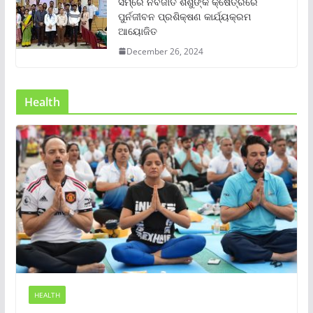
ସମ୍‌ରେ ନବଜାତ ଶିଶୁଙ୍କ କ୍ଷେତ୍ରରେ
ପୁର୍ନଜୀବନ ପ୍ରଶିକ୍ଷଣ କାର୍ଯ୍ୟକ୍ରମ
ଆୟୋଜିତ
December 26, 2024
Health
HEALTH