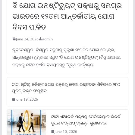
ଦି ଯୋଗ ଇନଷ୍ଟିଚ୍ୟୁଟ୍ ପକ୍ଷରୁ ସମଗ୍ର
ଭାରତରେ ୧୨ତମ ଆନ୍ତର୍ଜାତୀୟ ଯୋଗ
ଦିବସ ପାଳିତ
June 24, 2026
admin
ଭୁବନେଶ୍ୱର: ବିଶ୍ୱର ସବୁଠାରୁ ପୁରୁଣା ସଂଗଠିତ ଯୋଗ କେନ୍ଦ୍ର,
ସାନ୍ତାକ୍ରୁଜ୍ (ମୁମ୍ବାଇ) ସ୍ଥିତ ‘ଦି ଯୋଗ ଇନଷ୍ଟିଚ୍ୟୁଟ୍‌’ (ଟିୱାଇଆଇ),
ପକ୍ଷରୁ ଚଳିତ ବର୍ଷର ବିଷୟବସ୍ତୁ “ସୁସ୍ଥ ବାର୍ଦ୍ଧକ୍ୟ
ଟାଟା ଷ୍ଟିଲ୍‌ କଳିଙ୍ଗନଗର ପକ୍ଷରୁ ମେଗା ରକ୍ତଦାନ ଶିବିରରେ ୨୮୦
ୟୁନିଟ୍‌ ରକ୍ତ ସଂଗୃହୀତ
June 19, 2026
ଟାଟା ଏଆଇଜି ପକ୍ଷରୁ ମେଡିକେୟାର ରିଜର୍ଭ
ସୁପର ଟପ୍‌-ଅପ୍ ପ୍ଲାନ୍‌ର ଶୁଭାରମ୍ଭ
June 10, 2026