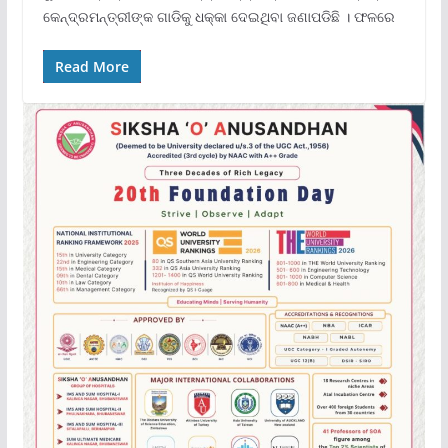
କେନ୍ଦ୍ରମନ୍ତ୍ରୀଙ୍କ ଗାଡିକୁ ଧକ୍କା ଦେଇଥିବା ଜଣାପଡିଛି । ଫଳରେ
Read More