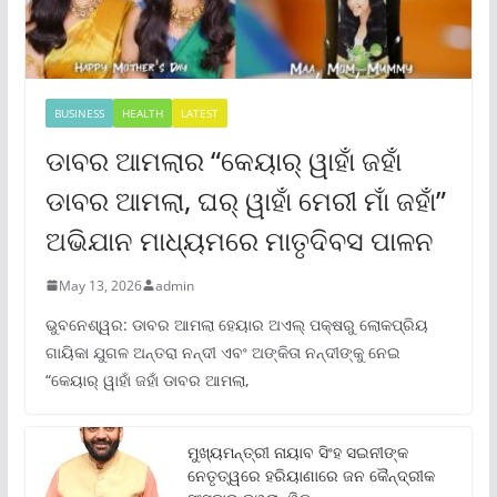
BUSINESS
HEALTH
LATEST
ଡାବର ଆମଲାର “କେୟାର୍ ୱାହାଁ ଜହାଁ
ଡାବର ଆମଲା, ଘର୍ ୱାହାଁ ମେରୀ ମାଁ ଜହାଁ”
ଅଭିଯାନ ମାଧ୍ୟମରେ ମାତୃଦିବସ ପାଳନ
May 13, 2026
admin
ଭୁବନେଶ୍ୱର: ଡାବର ଆମଲା ହେୟାର ଅଏଲ୍ ପକ୍ଷରୁ ଲୋକପ୍ରିୟ
ଗାୟିକା ଯୁଗଳ ଅନ୍ତରା ନନ୍ଦୀ ଏବଂ ଅଙ୍କିତା ନନ୍ଦୀଙ୍କୁ ନେଇ
“କେୟାର୍ ୱାହାଁ ଜହାଁ ଡାବର ଆମଲା,
ମୁଖ୍ୟମନ୍ତ୍ରୀ ନାୟାବ ସିଂହ ସଇନୀଙ୍କ
ନେତୃତ୍ୱରେ ହରିୟାଣାରେ ଜନ କୈନ୍ଦ୍ରୀକ