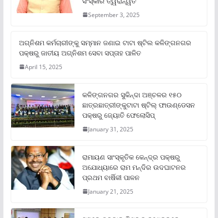
ସଂସ୍କାର ତ୍ୱରାନ୍ୱିତ
September 3, 2025
ଅଗ୍ନିଶମ କର୍ମଚାରୀଙ୍କୁ ସମ୍ମାନ ଜଣାଇ ଟାଟା ଷ୍ଟିଲ କଳିଙ୍ଗନଗର
ପକ୍ଷରୁ ଜାତୀୟ ଅଗ୍ନିଶମ ସେବା ସପ୍ତାହ ପାଳିତ
April 15, 2025
କଳିଙ୍ଗନଗର ସୁକିନ୍ଦା ଅଞ୍ଚଳର ୧୫୦
ଛାତ୍ରଛାତ୍ରୀଙ୍କୁଟାଟା ଷ୍ଟିଲ୍ ଫାଉଣ୍ଡେସନ
ପକ୍ଷରୁ ଜ୍ୟୋତି ଫେଲୋସିପ୍‌
January 31, 2025
ରାମାୟଣ ସାଂସ୍କୃତିକ କେନ୍ଦ୍ର ପକ୍ଷରୁ
ଅଯୋଧ୍ୟାରେ ରାମ ମନ୍ଦିର ଉଦଘାଟନର
ପ୍ରଥମ ବାର୍ଷିକୀ ପାଳନ
January 21, 2025