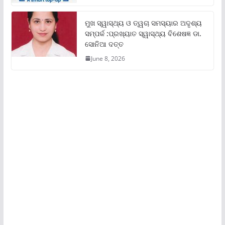
ମୁଖ ସ୍ୱାସ୍ଥ୍ୟ ଓ ତ୍ୱଚା ସମସ୍ୟାର ଅଦୃଶ୍ୟ
ସମ୍ପର୍କ :ପ୍ରଖ୍ୟାତ ସ୍ୱାସ୍ଥ୍ୟ ବିଶେଷଜ୍ଞ ଡା.
ସୋନିଆ ଦତ୍ତ
June 8, 2026