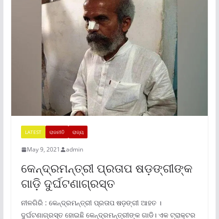
LATEST
ରାଜନୀତି
ରାଜ୍ୟ
May 9, 2021
admin
କେନ୍ଦ୍ରମନ୍ତ୍ରୀ ପ୍ରତାପ ଷଡ଼ଙ୍ଗୀଙ୍କ
ଗାଡ଼ି ଦୁର୍ଘଟଣାଗ୍ରସ୍ତ
ନୀଳଗିରି : କେନ୍ଦ୍ରମନ୍ତ୍ରୀ ପ୍ରତାପ ଷଡ଼ଙ୍ଗୀ ଆହତ ।
ଦୁର୍ଘଟଣାଗ୍ରସ୍ତ ହୋଇଛି କେନ୍ଦ୍ରମନ୍ତ୍ରୀଙ୍କ ଗାଡି। ଏକ ଟ୍ରାକ୍ଟର