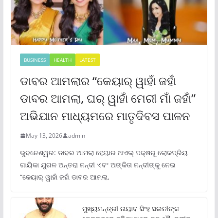
BUSINESS
HEALTH
LATEST
ଡାବର ଆମଲାର “କେୟାର୍ ୱାହାଁ ଜହାଁ
ଡାବର ଆମଲା, ଘର୍ ୱାହାଁ ମେରୀ ମାଁ ଜହାଁ”
ଅଭିଯାନ ମାଧ୍ୟମରେ ମାତୃଦିବସ ପାଳନ
May 13, 2026
admin
ଭୁବନେଶ୍ୱର: ଡାବର ଆମଲା ହେୟାର ଅଏଲ୍ ପକ୍ଷରୁ ଲୋକପ୍ରିୟ
ଗାୟିକା ଯୁଗଳ ଅନ୍ତରା ନନ୍ଦୀ ଏବଂ ଅଙ୍କିତା ନନ୍ଦୀଙ୍କୁ ନେଇ
“କେୟାର୍ ୱାହାଁ ଜହାଁ ଡାବର ଆମଲା,
ମୁଖ୍ୟମନ୍ତ୍ରୀ ନାୟାବ ସିଂହ ସଇନୀଙ୍କ