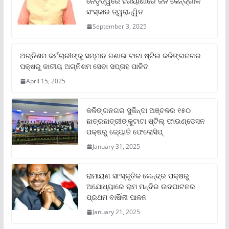
ନେତୃତ୍ୱରେ ହରିୟାଣାରେ ଜନ କୈନ୍ଦ୍ରୀକ
ସଂସ୍କାର ତ୍ୱରାନ୍ୱିତ
September 3, 2025
ଅଗ୍ନିଶମ କର୍ମଚାରୀଙ୍କୁ ସମ୍ମାନ ଜଣାଇ ଟାଟା ଷ୍ଟିଲ କଳିଙ୍ଗନଗର
ପକ୍ଷରୁ ଜାତୀୟ ଅଗ୍ନିଶମ ସେବା ସପ୍ତାହ ପାଳିତ
April 15, 2025
କଳିଙ୍ଗନଗର ସୁକିନ୍ଦା ଅଞ୍ଚଳର ୧୫୦
ଛାତ୍ରଛାତ୍ରୀଙ୍କୁଟାଟା ଷ୍ଟିଲ୍ ଫାଉଣ୍ଡେସନ
ପକ୍ଷରୁ ଜ୍ୟୋତି ଫେଲୋସିପ୍‌
January 31, 2025
ରାମାୟଣ ସାଂସ୍କୃତିକ କେନ୍ଦ୍ର ପକ୍ଷରୁ
ଅଯୋଧ୍ୟାରେ ରାମ ମନ୍ଦିର ଉଦଘାଟନର
ପ୍ରଥମ ବାର୍ଷିକୀ ପାଳନ
January 21, 2025