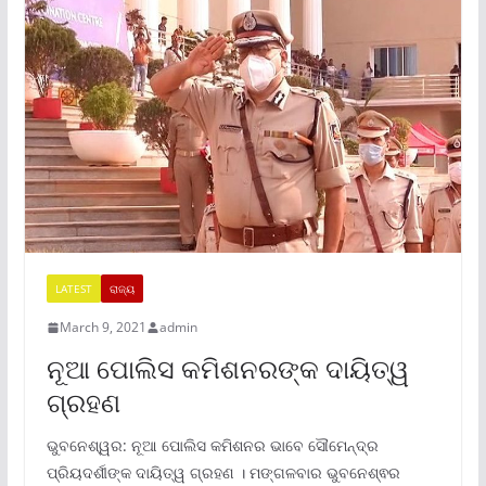
LATEST
ରାଜ୍ୟ
March 9, 2021
admin
ନୂଆ ପୋଲିସ କମିଶନରଙ୍କ ଦାୟିତ୍ୱ
ଗ୍ରହଣ
ଭୁବନେଶ୍ୱର: ନୂଆ ପୋଲିସ କମିଶନର ଭାବେ ସୌମେନ୍ଦ୍ର
ପ୍ରିୟଦର୍ଶୀଙ୍କ ଦାୟିତ୍ୱ ଗ୍ରହଣ । ମଙ୍ଗଳବାର ଭୁବନେଶ୍ଵର