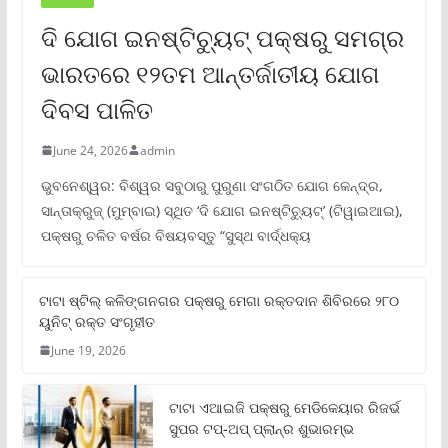
ଦି ଯୋଗ ଇନଷ୍ଟିଚ୍ୟୁଟ୍ ପକ୍ଷରୁ ସମଗ୍ର
ଭାରତରେ ୧୨ତମ ଆନ୍ତର୍ଜାତୀୟ ଯୋଗ
ଦିବସ ପାଳିତ
June 24, 2026
admin
ଭୁବନେଶ୍ୱର: ବିଶ୍ୱର ସବୁଠାରୁ ପୁରୁଣା ସଂଗଠିତ ଯୋଗ କେନ୍ଦ୍ର,
ସାନ୍ତାକ୍ରୁଜ୍ (ମୁମ୍ବାଇ) ସ୍ଥିତ ‘ଦି ଯୋଗ ଇନଷ୍ଟିଚ୍ୟୁଟ୍‌’ (ଟିୱାଇଆଇ),
ପକ୍ଷରୁ ଚଳିତ ବର୍ଷର ବିଷୟବସ୍ତୁ “ସୁସ୍ଥ ବାର୍ଦ୍ଧକ୍ୟ
ଟାଟା ଷ୍ଟିଲ୍‌ କଳିଙ୍ଗନଗର ପକ୍ଷରୁ ମେଗା ରକ୍ତଦାନ ଶିବିରରେ ୨୮୦
ୟୁନିଟ୍‌ ରକ୍ତ ସଂଗୃହୀତ
June 19, 2026
ଟାଟା ଏଆଇଜି ପକ୍ଷରୁ ମେଡିକେୟାର ରିଜର୍ଭ
ସୁପର ଟପ୍‌-ଅପ୍ ପ୍ଲାନ୍‌ର ଶୁଭାରମ୍ଭ