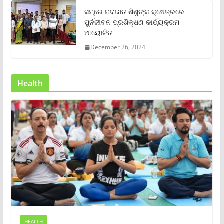
ସମ୍‌ରେ ନବଜାତ ଶିଶୁଙ୍କ କ୍ଷେତ୍ରରେ
ପୁର୍ନଜୀବନ ପ୍ରଶିକ୍ଷଣ କାର୍ଯ୍ୟକ୍ରମ
ଆୟୋଜିତ
December 26, 2024
Health
HEALTH