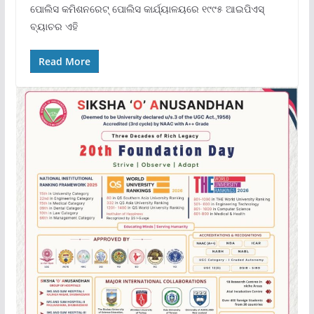
ପୋଲିସ କମିଶନରେଟ୍ ପୋଲିସ କାର୍ଯ୍ୟାଳୟରେ ୧୯୯୫ ଆଇପିଏସ୍
ବ୍ୟାଚର ଏହି
Read More