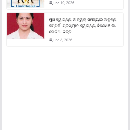
June 10, 2026
ମୁଖ ସ୍ୱାସ୍ଥ୍ୟ ଓ ତ୍ୱଚା ସମସ୍ୟାର ଅଦୃଶ୍ୟ
ସମ୍ପର୍କ :ପ୍ରଖ୍ୟାତ ସ୍ୱାସ୍ଥ୍ୟ ବିଶେଷଜ୍ଞ ଡା.
ସୋନିଆ ଦତ୍ତ
June 8, 2026