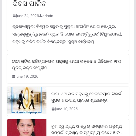
ଦିବସ ପାଳିତ
June 24, 2026
admin
ଭୁବନେଶ୍ୱର: ବିଶ୍ୱର ସବୁଠାରୁ ପୁରୁଣା ସଂଗଠିତ ଯୋଗ କେନ୍ଦ୍ର,
ସାନ୍ତାକ୍ରୁଜ୍ (ମୁମ୍ବାଇ) ସ୍ଥିତ ‘ଦି ଯୋଗ ଇନଷ୍ଟିଚ୍ୟୁଟ୍‌’ (ଟିୱାଇଆଇ),
ପକ୍ଷରୁ ଚଳିତ ବର୍ଷର ବିଷୟବସ୍ତୁ “ସୁସ୍ଥ ବାର୍ଦ୍ଧକ୍ୟ
ଟାଟା ଷ୍ଟିଲ୍‌ କଳିଙ୍ଗନଗର ପକ୍ଷରୁ ମେଗା ରକ୍ତଦାନ ଶିବିରରେ ୨୮୦
ୟୁନିଟ୍‌ ରକ୍ତ ସଂଗୃହୀତ
June 19, 2026
ଟାଟା ଏଆଇଜି ପକ୍ଷରୁ ମେଡିକେୟାର ରିଜର୍ଭ
ସୁପର ଟପ୍‌-ଅପ୍ ପ୍ଲାନ୍‌ର ଶୁଭାରମ୍ଭ
June 10, 2026
ମୁଖ ସ୍ୱାସ୍ଥ୍ୟ ଓ ତ୍ୱଚା ସମସ୍ୟାର ଅଦୃଶ୍ୟ
ସମ୍ପର୍କ :ପ୍ରଖ୍ୟାତ ସ୍ୱାସ୍ଥ୍ୟ ବିଶେଷଜ୍ଞ ଡା.