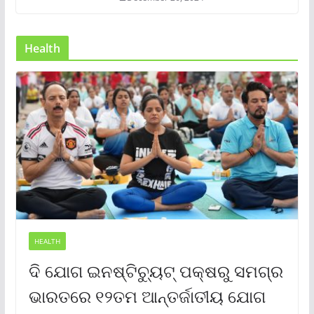
Health
HEALTH
ଦି ଯୋଗ ଇନଷ୍ଟିଚ୍ୟୁଟ୍ ପକ୍ଷରୁ ସମଗ୍ର
ଭାରତରେ ୧୨ତମ ଆନ୍ତର୍ଜାତୀୟ ଯୋଗ