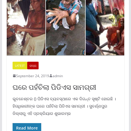
LATEST
ରାଜ୍ୟ
September 24, 2019
admin
ଘରେ ପହଁଚିଲା ପିଡିଏସ ସାମଗ୍ରୀ
ଭୁବନେଶ୍ବର () ପିଡିଏସ ବ୍ୟବସ୍ଥାରେ ଏକ ଦିଗନ୍ତ ସୃଷ୍ଟି ହୋଇଛି ।
ହିତାଧିକାରୀଙ୍କ ଘରେ ପହଁଚିଲା ପିଡିଏସ ସାମଗ୍ରୀ । ସୁବର୍ଣ୍ଣପୁର
ଜିଲ୍ଲାରୁ ଏହି ପ୍ରକ୍ରିୟାର ଶୁଭାରମ୍ଭ
Read More