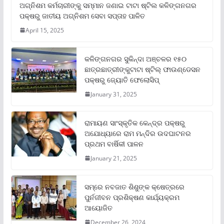
ଅଗ୍ନିଶମ କର୍ମଚାରୀଙ୍କୁ ସମ୍ମାନ ଜଣାଇ ଟାଟା ଷ୍ଟିଲ କଳିଙ୍ଗନଗର
ପକ୍ଷରୁ ଜାତୀୟ ଅଗ୍ନିଶମ ସେବା ସପ୍ତାହ ପାଳିତ
April 15, 2025
କଳିଙ୍ଗନଗର ସୁକିନ୍ଦା ଅଞ୍ଚଳର ୧୫୦
ଛାତ୍ରଛାତ୍ରୀଙ୍କୁଟାଟା ଷ୍ଟିଲ୍ ଫାଉଣ୍ଡେସନ
ପକ୍ଷରୁ ଜ୍ୟୋତି ଫେଲୋସିପ୍‌
January 31, 2025
ରାମାୟଣ ସାଂସ୍କୃତିକ କେନ୍ଦ୍ର ପକ୍ଷରୁ
ଅଯୋଧ୍ୟାରେ ରାମ ମନ୍ଦିର ଉଦଘାଟନର
ପ୍ରଥମ ବାର୍ଷିକୀ ପାଳନ
January 21, 2025
ସମ୍‌ରେ ନବଜାତ ଶିଶୁଙ୍କ କ୍ଷେତ୍ରରେ
ପୁର୍ନଜୀବନ ପ୍ରଶିକ୍ଷଣ କାର୍ଯ୍ୟକ୍ରମ
ଆୟୋଜିତ
December 26, 2024