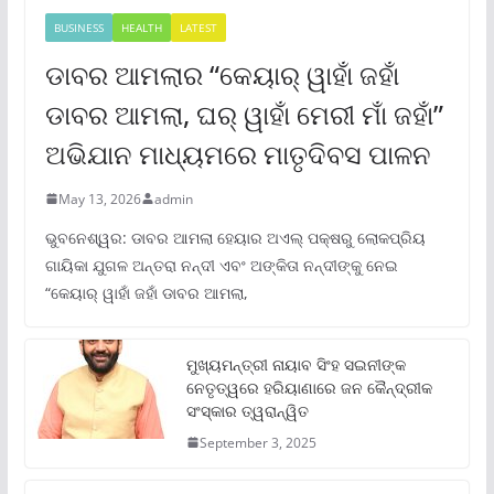
BUSINESS
HEALTH
LATEST
ଡାବର ଆମଲାର “କେୟାର୍ ୱାହାଁ ଜହାଁ
ଡାବର ଆମଲା, ଘର୍ ୱାହାଁ ମେରୀ ମାଁ ଜହାଁ”
ଅଭିଯାନ ମାଧ୍ୟମରେ ମାତୃଦିବସ ପାଳନ
May 13, 2026
admin
ଭୁବନେଶ୍ୱର: ଡାବର ଆମଲା ହେୟାର ଅଏଲ୍ ପକ୍ଷରୁ ଲୋକପ୍ରିୟ
ଗାୟିକା ଯୁଗଳ ଅନ୍ତରା ନନ୍ଦୀ ଏବଂ ଅଙ୍କିତା ନନ୍ଦୀଙ୍କୁ ନେଇ
“କେୟାର୍ ୱାହାଁ ଜହାଁ ଡାବର ଆମଲା,
ମୁଖ୍ୟମନ୍ତ୍ରୀ ନାୟାବ ସିଂହ ସଇନୀଙ୍କ
ନେତୃତ୍ୱରେ ହରିୟାଣାରେ ଜନ କୈନ୍ଦ୍ରୀକ
ସଂସ୍କାର ତ୍ୱରାନ୍ୱିତ
September 3, 2025