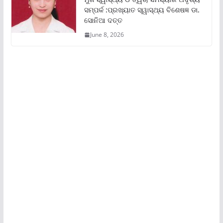
ସମ୍ପର୍କ :ପ୍ରଖ୍ୟାତ ସ୍ୱାସ୍ଥ୍ୟ ବିଶେଷଜ୍ଞ ଡା.
ସୋନିଆ ଦତ୍ତ
June 8, 2026