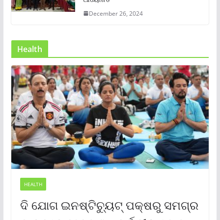
December 26, 2024
Health
HEALTH
ଦି ଯୋଗ ଇନଷ୍ଟିଚ୍ୟୁଟ୍ ପକ୍ଷରୁ ସମଗ୍ର