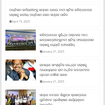
ଅଗ୍ନିଶମ କର୍ମଚାରୀଙ୍କୁ ସମ୍ମାନ ଜଣାଇ ଟାଟା ଷ୍ଟିଲ କଳିଙ୍ଗନଗର
ପକ୍ଷରୁ ଜାତୀୟ ଅଗ୍ନିଶମ ସେବା ସପ୍ତାହ ପାଳିତ
April 15, 2025
କଳିଙ୍ଗନଗର ସୁକିନ୍ଦା ଅଞ୍ଚଳର ୧୫୦
ଛାତ୍ରଛାତ୍ରୀଙ୍କୁଟାଟା ଷ୍ଟିଲ୍ ଫାଉଣ୍ଡେସନ
ପକ୍ଷରୁ ଜ୍ୟୋତି ଫେଲୋସିପ୍‌
January 31, 2025
ରାମାୟଣ ସାଂସ୍କୃତିକ କେନ୍ଦ୍ର ପକ୍ଷରୁ
ଅଯୋଧ୍ୟାରେ ରାମ ମନ୍ଦିର ଉଦଘାଟନର
ପ୍ରଥମ ବାର୍ଷିକୀ ପାଳନ
January 21, 2025
ସମ୍‌ରେ ନବଜାତ ଶିଶୁଙ୍କ କ୍ଷେତ୍ରରେ
ପୁର୍ନଜୀବନ ପ୍ରଶିକ୍ଷଣ କାର୍ଯ୍ୟକ୍ରମ
ଆୟୋଜିତ