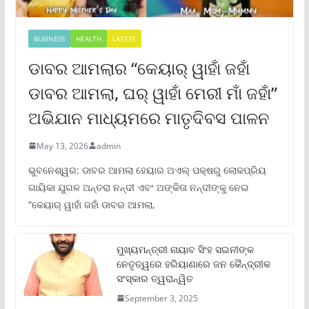
BUSINESS
HEALTH
LATEST
ଡାବର ଆମଲାର “କେୟାର୍ ୱାହାଁ ଜହାଁ
ଡାବର ଆମଲା, ଘର୍ ୱାହାଁ ମେରୀ ମାଁ ଜହାଁ”
ଅଭିଯାନ ମାଧ୍ୟମରେ ମାତୃଦିବସ ପାଳନ
May 13, 2026
admin
ଭୁବନେଶ୍ୱର: ଡାବର ଆମଲା ହେୟାର ଅଏଲ୍ ପକ୍ଷରୁ ଲୋକପ୍ରିୟ
ଗାୟିକା ଯୁଗଳ ଅନ୍ତରା ନନ୍ଦୀ ଏବଂ ଅଙ୍କିତା ନନ୍ଦୀଙ୍କୁ ନେଇ
“କେୟାର୍ ୱାହାଁ ଜହାଁ ଡାବର ଆମଲା,
ମୁଖ୍ୟମନ୍ତ୍ରୀ ନାୟାବ ସିଂହ ସଇନୀଙ୍କ
ନେତୃତ୍ୱରେ ହରିୟାଣାରେ ଜନ କୈନ୍ଦ୍ରୀକ
ସଂସ୍କାର ତ୍ୱରାନ୍ୱିତ
September 3, 2025