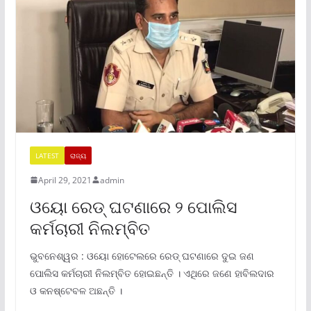
LATEST
ରାଜ୍ୟ
April 29, 2021
admin
ଓୟୋ ରେଡ୍ ଘଟଣାରେ ୨ ପୋଲିସ
କର୍ମଚାରୀ ନିଲମ୍ବିତ
ଭୁବନେଶ୍ୱର : ଓୟୋ ହୋଟେଲରେ ରେଡ୍ ଘଟଣାରେ ଦୁଇ ଜଣ
ପୋଲିସ କର୍ମଚାରୀ ନିଲମ୍ବିତ ହୋଇଛନ୍ତି । ଏଥିରେ ଜଣେ ହାବିଲଦାର
ଓ କନଷ୍ଟେବଳ ଅଛନ୍ତି ।