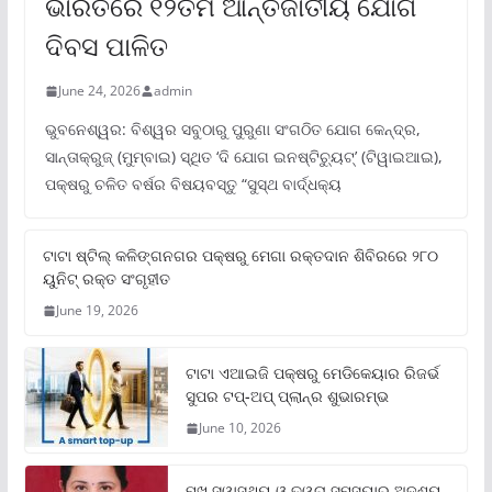
ଭାରତରେ ୧୨ତମ ଆନ୍ତର୍ଜାତୀୟ ଯୋଗ
ଦିବସ ପାଳିତ
June 24, 2026
admin
ଭୁବନେଶ୍ୱର: ବିଶ୍ୱର ସବୁଠାରୁ ପୁରୁଣା ସଂଗଠିତ ଯୋଗ କେନ୍ଦ୍ର,
ସାନ୍ତାକ୍ରୁଜ୍ (ମୁମ୍ବାଇ) ସ୍ଥିତ ‘ଦି ଯୋଗ ଇନଷ୍ଟିଚ୍ୟୁଟ୍‌’ (ଟିୱାଇଆଇ),
ପକ୍ଷରୁ ଚଳିତ ବର୍ଷର ବିଷୟବସ୍ତୁ “ସୁସ୍ଥ ବାର୍ଦ୍ଧକ୍ୟ
ଟାଟା ଷ୍ଟିଲ୍‌ କଳିଙ୍ଗନଗର ପକ୍ଷରୁ ମେଗା ରକ୍ତଦାନ ଶିବିରରେ ୨୮୦
ୟୁନିଟ୍‌ ରକ୍ତ ସଂଗୃହୀତ
June 19, 2026
ଟାଟା ଏଆଇଜି ପକ୍ଷରୁ ମେଡିକେୟାର ରିଜର୍ଭ
ସୁପର ଟପ୍‌-ଅପ୍ ପ୍ଲାନ୍‌ର ଶୁଭାରମ୍ଭ
June 10, 2026
ମୁଖ ସ୍ୱାସ୍ଥ୍ୟ ଓ ତ୍ୱଚା ସମସ୍ୟାର ଅଦୃଶ୍ୟ