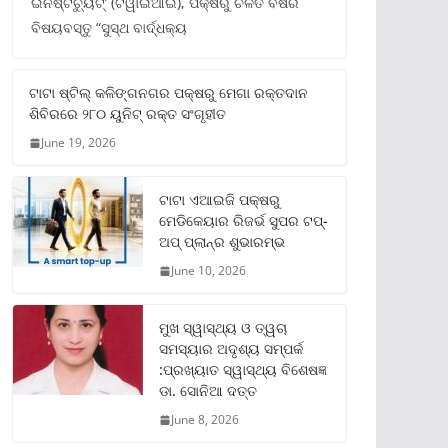
ଇନଷ୍ଟିଚ୍ୟୁଟ୍‌’ (ଟିୱାଇଆଇ), ପକ୍ଷରୁ ଚଳିତ ବର୍ଷର
ବିଷୟବସ୍ତୁ “ସୁସ୍ଥ ବାର୍ଦ୍ଧକ୍ୟ
ଟାଟା ଷ୍ଟିଲ୍‌ କଳିଙ୍ଗନଗର ପକ୍ଷରୁ ମେଗା ରକ୍ତଦାନ
ଶିବିରରେ ୨୮୦ ୟୁନିଟ୍‌ ରକ୍ତ ସଂଗୃହୀତ
June 19, 2026
ଟାଟା ଏଆଇଜି ପକ୍ଷରୁ
ମେଡିକେୟାର ରିଜର୍ଭ ସୁପର ଟପ୍‌-
ଅପ୍ ପ୍ଲାନ୍‌ର ଶୁଭାରମ୍ଭ
June 10, 2026
ମୁଖ ସ୍ୱାସ୍ଥ୍ୟ ଓ ତ୍ୱଚା
ସମସ୍ୟାର ଅଦୃଶ୍ୟ ସମ୍ପର୍କ
:ପ୍ରଖ୍ୟାତ ସ୍ୱାସ୍ଥ୍ୟ ବିଶେଷଜ୍ଞ
ଡା. ସୋନିଆ ଦତ୍ତ
June 8, 2026