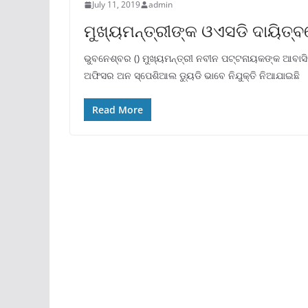
July 11, 2019
admin
ମୁଖ୍ୟମନ୍ତ୍ରୀଙ୍କ ଓଏସଡି ଦାୟିତ୍ବ
ଭୁବନେଶ୍ବର () ମୁଖ୍ୟମନ୍ତ୍ରୀ ନବୀନ ପଟ୍ଟନାୟକଙ୍କ ଆବାସିକ
ଅଫିସର ଅନ ସ୍ପେଶିଆଲ ଡ୍ୟୁଡି ଭାବେ ନିଯୁକ୍ତି ନିଆଯାଇଛି
Read More