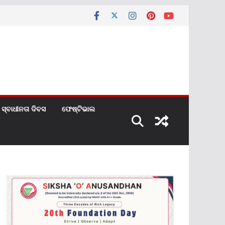
ସ୍ବାଧୀନତା ଦିବସ
ଫେଷ୍ଟିଭାଲ