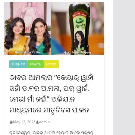
BUSINESS
HEALTH
LATEST
ଡାବର ଆମଲାର “କେୟାର୍ ୱାହାଁ
ଜହାଁ ଡାବର ଆମଲା, ଘର୍ ୱାହାଁ
ମେରୀ ମାଁ ଜହାଁ” ଅଭିଯାନ
ମାଧ୍ୟମରେ ମାତୃଦିବସ ପାଳନ
May 13, 2026
admin
ଭୁବନେଶ୍ୱର: ଡାବର ଆମଲା ହେୟାର ଅଏଲ୍ ପକ୍ଷରୁ