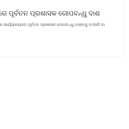
ରେ ପୂର୍ବତନ ପ୍ରଶାସକ ଗୋପବନ୍ଧୁ ଦାଶ
 କାର୍ଯ୍ୟାଳୟରେ ପୂର୍ବତନ ପ୍ରଶାସକ ଗୋପବନ୍ଧୁ ଦାଶଙ୍କୁ ଓଏସଡି ବା