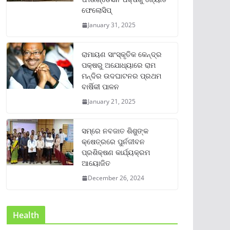
ଫେଲୋସିପ୍‌
January 31, 2025
ରାମାୟଣ ସାଂସ୍କୃତିକ କେନ୍ଦ୍ର
ପକ୍ଷରୁ ଅଯୋଧ୍ୟାରେ ରାମ
ମନ୍ଦିର ଉଦଘାଟନର ପ୍ରଥମ
ବାର୍ଷିକୀ ପାଳନ
January 21, 2025
ସମ୍‌ରେ ନବଜାତ ଶିଶୁଙ୍କ
କ୍ଷେତ୍ରରେ ପୁର୍ନଜୀବନ
ପ୍ରଶିକ୍ଷଣ କାର୍ଯ୍ୟକ୍ରମ
ଆୟୋଜିତ
December 26, 2024
Health