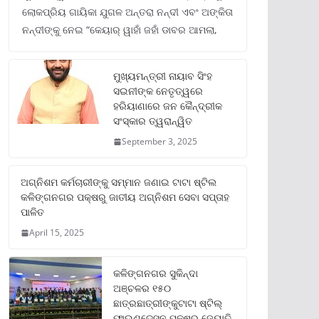
ଲୋକପ୍ରିୟ ଗାୟିକା ଯୁଗଳ ଅନ୍ତରା ନନ୍ଦୀ ଏବଂ ଅଙ୍କିତା
ନନ୍ଦୀଙ୍କୁ ନେଇ “କେୟାର୍ ୱାହାଁ ଜହାଁ ଡାବର ଆମଲା,
ମୁଖ୍ୟମନ୍ତ୍ରୀ ନାୟାବ ସିଂହ
ସଇନୀଙ୍କ ନେତୃତ୍ୱରେ
ହରିୟାଣାରେ ଜନ କୈନ୍ଦ୍ରୀକ
ସଂସ୍କାର ତ୍ୱରାନ୍ୱିତ
September 3, 2025
ଅଗ୍ନିଶମ କର୍ମଚାରୀଙ୍କୁ ସମ୍ମାନ ଜଣାଇ ଟାଟା ଷ୍ଟିଲ
କଳିଙ୍ଗନଗର ପକ୍ଷରୁ ଜାତୀୟ ଅଗ୍ନିଶମ ସେବା ସପ୍ତାହ
ପାଳିତ
April 15, 2025
କଳିଙ୍ଗନଗର ସୁକିନ୍ଦା
ଅଞ୍ଚଳର ୧୫୦
ଛାତ୍ରଛାତ୍ରୀଙ୍କୁଟାଟା ଷ୍ଟିଲ୍
ଫାଉଣ୍ଡେସନ ପକ୍ଷରୁ ଜ୍ୟୋତି