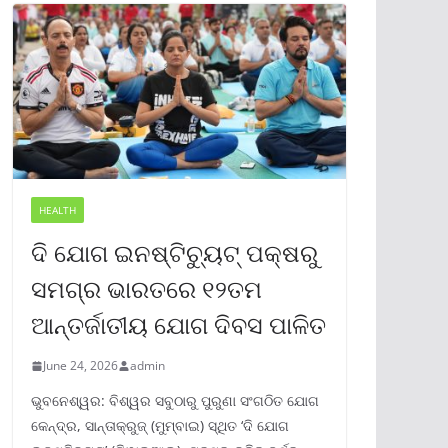
HEALTH
ଦି ଯୋଗ ଇନଷ୍ଟିଚ୍ୟୁଟ୍ ପକ୍ଷରୁ
ସମଗ୍ର ଭାରତରେ ୧୨ତମ
ଆନ୍ତର୍ଜାତୀୟ ଯୋଗ ଦିବସ ପାଳିତ
June 24, 2026
admin
ଭୁବନେଶ୍ୱର: ବିଶ୍ୱର ସବୁଠାରୁ ପୁରୁଣା ସଂଗଠିତ ଯୋଗ
କେନ୍ଦ୍ର, ସାନ୍ତାକ୍ରୁଜ୍ (ମୁମ୍ବାଇ) ସ୍ଥିତ ‘ଦି ଯୋଗ