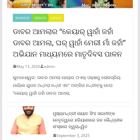
BUSINESS
HEALTH
LATEST
ଡାବର ଆମଲାର “କେୟାର୍ ୱାହାଁ ଜହାଁ
ଡାବର ଆମଲା, ଘର୍ ୱାହାଁ ମେରୀ ମାଁ ଜହାଁ”
ଅଭିଯାନ ମାଧ୍ୟମରେ ମାତୃଦିବସ ପାଳନ
May 13, 2026
admin
ଭୁବନେଶ୍ୱର: ଡାବର ଆମଲା ହେୟାର ଅଏଲ୍ ପକ୍ଷରୁ ଲୋକପ୍ରିୟ
ଗାୟିକା ଯୁଗଳ ଅନ୍ତରା ନନ୍ଦୀ ଏବଂ ଅଙ୍କିତା ନନ୍ଦୀଙ୍କୁ ନେଇ
“କେୟାର୍ ୱାହାଁ ଜହାଁ ଡାବର ଆମଲା,
ମୁଖ୍ୟମନ୍ତ୍ରୀ ନାୟାବ ସିଂହ ସଇନୀଙ୍କ
ନେତୃତ୍ୱରେ ହରିୟାଣାରେ ଜନ କୈନ୍ଦ୍ରୀକ
ସଂସ୍କାର ତ୍ୱରାନ୍ୱିତ
September 3, 2025