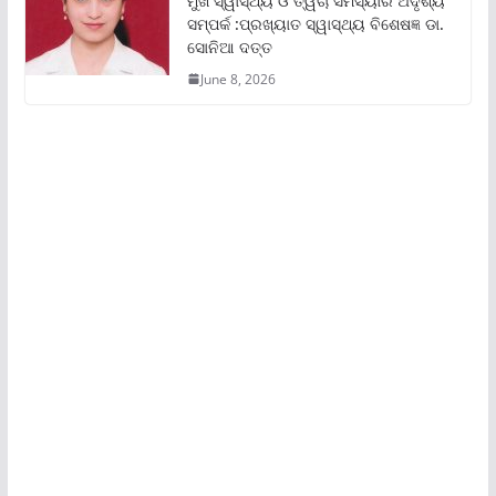
ମୁଖ ସ୍ୱାସ୍ଥ୍ୟ ଓ ତ୍ୱଚା ସମସ୍ୟାର ଅଦୃଶ୍ୟ
ସମ୍ପର୍କ :ପ୍ରଖ୍ୟାତ ସ୍ୱାସ୍ଥ୍ୟ ବିଶେଷଜ୍ଞ ଡା.
ସୋନିଆ ଦତ୍ତ
June 8, 2026