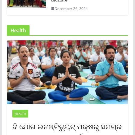
December 26, 2024
Health
HEALTH
ଦି ଯୋଗ ଇନଷ୍ଟିଚ୍ୟୁଟ୍ ପକ୍ଷରୁ ସମଗ୍ର