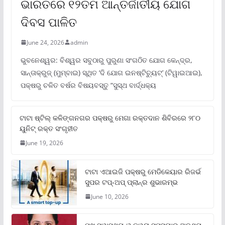
ଭାରତରେ ୧୨ତମ ଆନ୍ତର୍ଜାତୀୟ ଯୋଗ
ଦିବସ ପାଳିତ
June 24, 2026
admin
ଭୁବନେଶ୍ୱର: ବିଶ୍ୱର ସବୁଠାରୁ ପୁରୁଣା ସଂଗଠିତ ଯୋଗ କେନ୍ଦ୍ର,
ସାନ୍ତାକ୍ରୁଜ୍ (ମୁମ୍ବାଇ) ସ୍ଥିତ ‘ଦି ଯୋଗ ଇନଷ୍ଟିଚ୍ୟୁଟ୍‌’ (ଟିୱାଇଆଇ),
ପକ୍ଷରୁ ଚଳିତ ବର୍ଷର ବିଷୟବସ୍ତୁ “ସୁସ୍ଥ ବାର୍ଦ୍ଧକ୍ୟ
ଟାଟା ଷ୍ଟିଲ୍‌ କଳିଙ୍ଗନଗର ପକ୍ଷରୁ ମେଗା ରକ୍ତଦାନ ଶିବିରରେ ୨୮୦
ୟୁନିଟ୍‌ ରକ୍ତ ସଂଗୃହୀତ
June 19, 2026
ଟାଟା ଏଆଇଜି ପକ୍ଷରୁ ମେଡିକେୟାର ରିଜର୍ଭ
ସୁପର ଟପ୍‌-ଅପ୍ ପ୍ଲାନ୍‌ର ଶୁଭାରମ୍ଭ
June 10, 2026