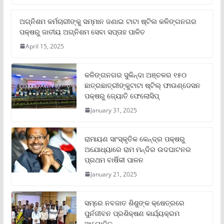
ଅଗ୍ନିଶମ କର୍ମଚାରୀଙ୍କୁ ସମ୍ମାନ ଜଣାଇ ଟାଟା ଷ୍ଟିଲ କଳିଙ୍ଗନଗର
ପକ୍ଷରୁ ଜାତୀୟ ଅଗ୍ନିଶମ ସେବା ସପ୍ତାହ ପାଳିତ
April 15, 2025
କଳିଙ୍ଗନଗର ସୁକିନ୍ଦା ଅଞ୍ଚଳର ୧୫୦
ଛାତ୍ରଛାତ୍ରୀଙ୍କୁଟାଟା ଷ୍ଟିଲ୍ ଫାଉଣ୍ଡେସନ
ପକ୍ଷରୁ ଜ୍ୟୋତି ଫେଲୋସିପ୍‌
January 31, 2025
ରାମାୟଣ ସାଂସ୍କୃତିକ କେନ୍ଦ୍ର ପକ୍ଷରୁ
ଅଯୋଧ୍ୟାରେ ରାମ ମନ୍ଦିର ଉଦଘାଟନର
ପ୍ରଥମ ବାର୍ଷିକୀ ପାଳନ
January 21, 2025
ସମ୍‌ରେ ନବଜାତ ଶିଶୁଙ୍କ କ୍ଷେତ୍ରରେ
ପୁର୍ନଜୀବନ ପ୍ରଶିକ୍ଷଣ କାର୍ଯ୍ୟକ୍ରମ
ଆୟୋଜିତ