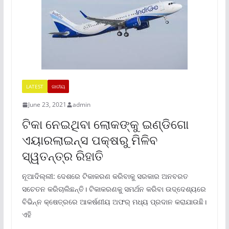
LATEST
ଜାତୀୟ
June 23, 2021
admin
ଟିକା ନେଇଥିବା ଲୋକଙ୍କୁ ଇଣ୍ଡିଗୋ
ଏୟାରଲାଇନ୍ସ ପକ୍ଷରୁ ମିଳିବ
ସ୍ୱତନ୍ତ୍ର ରିହାତି
ନୂଆଦିଲ୍ଲୀ: ଦେଶରେ ଟିକାକରଣ କରିବାକୁ ସରକାର ଅନବରତ
ସଚେତନ କରିଚାଲିଛନ୍ତି। ଟିକାକରଣକୁ ସମର୍ଥନ କରିବା ଉଦ୍ଦେଶ୍ୟରେ
ବିଭିନ୍ନ କ୍ଷେତ୍ରରେ ଆକର୍ଷଣୀୟ ଅଫର୍ ମଧ୍ୟ ପ୍ରଦାନ କରାଯାଉଛି।
ଏହି